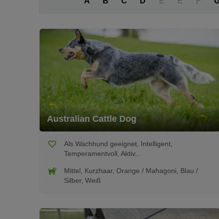
A
B
C
D
E
É
F
Australian Cattle Dog
Als Wachhund geeignet, Intelligent,
Temperamentvoll, Aktiv...
Mittel, Kurzhaar, Orange / Mahagoni, Blau /
Silber, Weiß