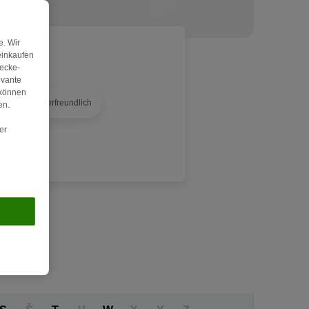
. Wir
einkaufen
wecke-
evante
 können
d
Kinderfreundlich
en.
er