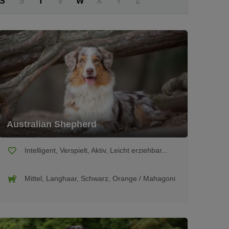
S
Š
T
V
W
X
Y
Z
Australian Shepherd
Intelligent, Verspielt, Aktiv, Leicht erziehbar...
Mittel, Langhaar, Schwarz, Orange / Mahagoni