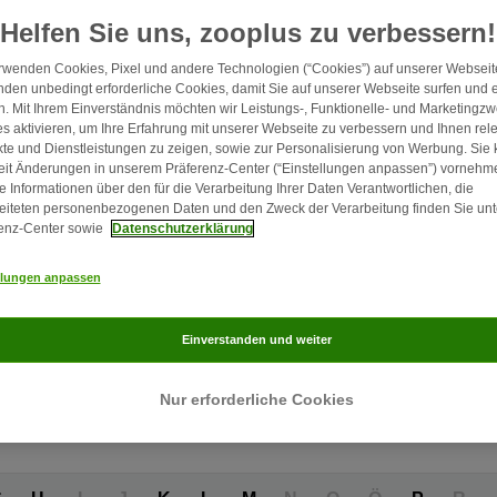
Helfen Sie uns, zooplus zu verbessern!
rwenden Cookies, Pixel und andere Technologien (“Cookies”) auf unserer Webseite
d
den unbedingt erforderliche Cookies, damit Sie auf unserer Webseite surfen und 
. Mit Ihrem Einverständnis möchten wir Leistungs-, Funktionelle- und Marketingz
 Ihren passenden Hund zu finden
s aktivieren, um Ihre Erfahrung mit unserer Webseite zu verbessern und Ihnen rel
te und Dienstleistungen zu zeigen, sowie zur Personalisierung von Werbung. Sie
Leicht erziehbar
Eigenständig (kann alleine bleiben)
Wohnungshun
eit Änderungen in unserem Präferenz-Center (“Einstellungen anpassen”) vornehm
e Informationen über den für die Verarbeitung Ihrer Daten Verantwortlichen, die
eiteten personenbezogenen Daten und den Zweck der Verarbeitung finden Sie unt
ilienhund
20+
Alle Filter anzeigen
enz-Center sowie
Datenschutzerklärung
llungen anpassen
Einverstanden und weiter
Nur erforderliche Cookies