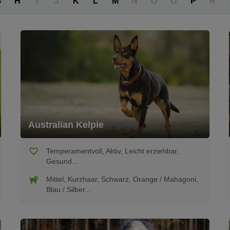
G
H
I
J
K
L
M
N
O
Ö
P
R
Australian Kelpie
Temperamentvoll, Aktiv, Leicht erziehbar,
Gesund...
Mittel, Kurzhaar, Schwarz, Orange / Mahagoni,
Blau / Silber...