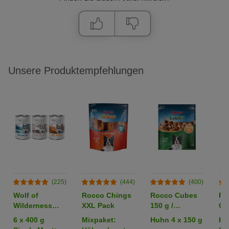
Unsere Produktempfehlungen
(225)
(444)
(400)
Wolf of
Rocco Chings
Rocco Cubes
Ro
Wilderness
XXL Pack
150 g /
Or
Adult -
Sparpaket %
6 x 400 g
Mixpaket:
Huhn 4 x 150 g
Hü
Mixpaket