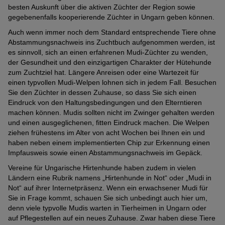
besten Auskunft über die aktiven Züchter der Region sowie
gegebenenfalls kooperierende Züchter in Ungarn geben können.
Auch wenn immer noch dem Standard entsprechende Tiere ohne
Abstammungsnachweis ins Zuchtbuch aufgenommen werden, ist
es sinnvoll, sich an einen erfahrenen Mudi-Züchter zu wenden,
der Gesundheit und den einzigartigen Charakter der Hütehunde
zum Zuchtziel hat. Längere Anreisen oder eine Wartezeit für
einen typvollen Mudi-Welpen lohnen sich in jedem Fall. Besuchen
Sie den Züchter in dessen Zuhause, so dass Sie sich einen
Eindruck von den Haltungsbedingungen und den Elterntieren
machen können. Mudis sollten nicht im Zwinger gehalten werden
und einen ausgeglichenen, fitten Eindruck machen. Die Welpen
ziehen frühestens im Alter von acht Wochen bei Ihnen ein und
haben neben einem implementierten Chip zur Erkennung einen
Impfausweis sowie einen Abstammungsnachweis im Gepäck.
Vereine für Ungarische Hirtenhunde haben zudem in vielen
Ländern eine Rubrik namens „Hirtenhunde in Not“ oder „Mudi in
Not“ auf ihrer Internetpräsenz. Wenn ein erwachsener Mudi für
Sie in Frage kommt, schauen Sie sich unbedingt auch hier um,
denn viele typvolle Mudis warten in Tierheimen in Ungarn oder
auf Pflegestellen auf ein neues Zuhause. Zwar haben diese Tiere