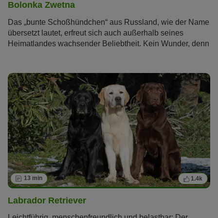
Bolonka Zwetna
Das „bunte Schoßhündchen“ aus Russland, wie der Name
übersetzt lautet, erfreut sich auch außerhalb seines
Heimatlandes wachsender Beliebtheit. Kein Wunder, denn
schließlich ist der Bolonka Zwetna ein richtiger kleiner
Sonnenschein, der mit seinem fröhlichen und
unkomplizierten Charakter seinen Besitzern viel Freude
bereitet.
13 min
1.4k
Labrador Retriever
Leichtführig, menschenfreundlich und belastbar: Der