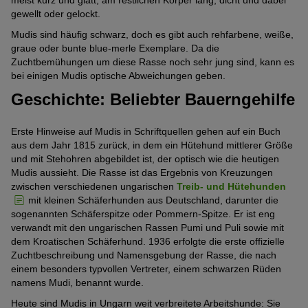
ausgeprägt
von
Pfoten)
Verspielt
gewellt oder gelockt.
Stark
(4
5
ausgeprägt
von
Mudis sind häufig schwarz, doch es gibt auch rehfarbene, weiße,
Pfoten)
Katzenfreundlich
Mittelmäßig
graue oder bunte blue-merle Exemplare. Da die
(4
5
Zuchtbemühungen um diese Rasse noch sehr jung sind, kann es
ausgeprägt
von
Pfoten)
Energielevel
bei einigen Mudis optische Abweichungen geben.
Stark
(3
5
ausgeprägt
Geschichte: Beliebter Bauerngehilfe
von
Pfoten)
FCI-Gruppe
(4
5
1. Hütehunde und Treibhunde
von
Pfoten)
Erste Hinweise auf Mudis in Schriftquellen gehen auf ein Buch
aus dem Jahr 1815 zurück, in dem ein Hütehund mittlerer Größe
5
und mit Stehohren abgebildet ist, der optisch wie die heutigen
Pfoten)
Mudis aussieht. Die Rasse ist das Ergebnis von Kreuzungen
zwischen verschiedenen ungarischen
Treib- und Hütehunden
mit kleinen Schäferhunden aus Deutschland, darunter die
sogenannten Schäferspitze oder Pommern-Spitze. Er ist eng
verwandt mit den ungarischen Rassen Pumi und Puli sowie mit
dem Kroatischen Schäferhund. 1936 erfolgte die erste offizielle
Zuchtbeschreibung und Namensgebung der Rasse, die nach
einem besonders typvollen Vertreter, einem schwarzen Rüden
namens Mudi, benannt wurde.
Heute sind Mudis in Ungarn weit verbreitete Arbeitshunde: Sie