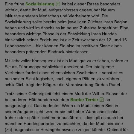
Eine frühe
Sozialisierung
ist bei dieser Rasse besonders
wichtig, damit Ihr Mudi aufgeschlossen gegenüber Neuem
inklusive anderen Menschen und Vierbeinern wird. Die
Sozialisierung sollte bereits beim jeweiligen Züchter ihren Beginn
haben und wird im Anschluss im neuen Zuhause fortgeführt. Eine
besonders wichtige Phase in der Entwicklung Ihres Hundes
hinsichtlich seiner Erziehung ist die Zeit zwischen der 12. und 16.
Lebenswoche – hier können Sie also im positiven Sinne einen
besonders prägenden Eindruck hinterlassen.
Mit liebevoller Konsequenz ist ein Mudi gut zu erziehen, sofern er
Sie als Führungspersönlichkeit anerkennt. Der intelligente
Vierbeiner fordert einen ebensolchen Zweibeiner – sonst ist es
aus seiner Sicht logischer, nach eigenen Plänen zu verfahren,
schließlich trägt der Klügere die Verantwortung für das Rudel.
Trotz seiner Gelehrigkeit fehlt einem Mudi der Will-to-Please, der
bei anderen Hütehunden wie dem
Border Terrier
so
ausgeprägt ist. Das bedeutet: Wenn ein Mudi keinen Sinn in
seiner Aufgabe sieht, wird er sie mit hoher Wahrscheinlichkeit
früher oder später nicht mehr ausführen – dies gilt es auch bei
manchen Hundesportarten zu beachten, da der Mudi hier eine
(zu) pragmatische Herangehensweise zeigen könnte. Optimal für