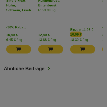
Single Meat:
Hühnerbrust,
Str
Huhn,
Entenbrust,
Schwein, Fisch
Rind 900 g
-30% Rabatt
-2
Einzeln 11,96 €
10,99 €
15,49 €
12,49 €
4,2
6,45 € / kg
13,88 € / kg
18,32 € / kg
17,
Ähnliche Beiträge