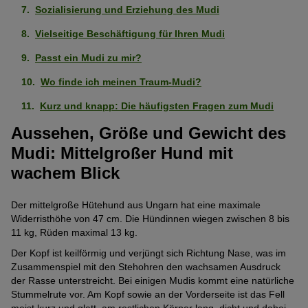
Eigenständig (kann alleine bleiben)
Sehr
(3
Sozialisierung und Erziehung des Mudi
5
schwach
von
Pfoten)
Als erster Hund geeignet
Vielseitige Beschäftigung für Ihren Mudi
Mittelmäßig
ausgeprägt
5
ausgeprägt
(1
Passt ein Mudi zu mir?
Pfoten)
Geringe Gewichtszunahme
Mittelmäßig
(3
von
Wo finde ich meinen Traum-Mudi?
ausgeprägt
von
5
Gesund
Stark
(3
5
Kurz und knapp: Die häufigsten Fragen zum Mudi
Pfoten)
ausgeprägt
von
Pfoten)
Intelligent
Aussehen, Größe und Gewicht des
Sehr
(4
5
Mudi: Mittelgroßer Hund mit
stark
von
Pfoten)
Geringe Tendenz zu beißen
Schwach
ausgeprägt
5
wachem Blick
ausgeprägt
(5
Pfoten)
Geringe Tendenz zum Bellen
Stark
(2
von
Der mittelgroße Hütehund aus Ungarn hat eine maximale
ausgeprägt
von
5
Widerristhöhe von 47 cm. Die Hündinnen wiegen zwischen 8 bis
Keine Tendenz wegzulaufen
Schwach
(4
5
11 kg, Rüden maximal 13 kg.
Pfoten)
ausgeprägt
von
Pfoten)
Der Kopf ist keilförmig und verjüngt sich Richtung Nase, was im
Verliert wenig Haare
Stark
(2
5
Zusammenspiel mit den Stehohren den wachsamen Ausdruck
ausgeprägt
von
Pfoten)
der Rasse unterstreicht. Bei einigen Mudis kommt eine natürliche
Als Wachhund geeignet
Stark
(4
Stummelrute vor. Am Kopf sowie an der Vorderseite ist das Fell
5
meist kurz und glatt, am restlichen Körper lang, dicht und dabei