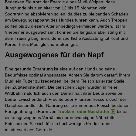
Bedenken Sie trotz der Energie eines Mudi-Welpen, dass
Junghunde bis zum Alter von 12 bis 15 Monaten kein
Sporttraining absolvieren sollen, da dies zu bleibenden Schäden
am Bewegungsapparat des Hundes führen kann. Auch Treppen
sollten bis zu diesem Alter unbedingt vermieden werden. Ist Ihr
Vierbeiner ausgewachsen, können Sie langsam aber stetig mit
dem Training beginnen, denn sportliche Auslastung tut Kopf und
Körper Ihres Mudi gleichermaßen gut.
Ausgewogenes für den Napf
Eine gesunde Ernährung ist eine auf den Hund und seine
Bedürfnisse optimal angepasste. Achten Sie darum darauf, Ihrem
Mudi ein Futter zu kredenzen, bei dem Fleisch an erster Stelle
der Zutatenliste steht. Die tierischen Jäger würden in freier
Wildbahn natürlich auch den Darminhalt ihrer Beute sowie bei
Bedarf zwischendurch Früchte oder Pflanzen fressen, doch der
Hauptbestandteil der Nahrung sollte immer aus Fleisch bestehen.
Fertignahrung in Form von
Trocken- oder Nassfutter
bietet
ein ausgewogenes Verhältnis der notwendigen Nährstoffe.
Entscheiden Sie sich für ein hochwertiges Produkt ohne
minderwertiges Getreide.