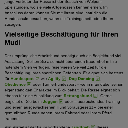
junge Vertreter der Rasse ist der Besuch von Welpen-
Spielstunden, wo sie viele Artgenossen kennenlernen. Im
Anschluss daran können Sie mit Ihrem Mudi natürlich die
Hundeschule besuchen, wenn die Trainingsmethoden Ihnen
zusagen.
Vielseitige Beschäftigung für Ihren
Mudi
Der ursprüngliche Arbeitshund benötigt auch als Begleithund viel
Auslastung. Sollten Sie also nicht über einen Bauernhof mit zu
hütendem Vieh verfügen, reservieren Sie viel Zeit für die
Beschäftigung Ihres sportlichen Gefährten. Er eignet sich bestens
für
Hundesport
wie
Agility
,
Dog Dancing
,
Obedience
oder Turnierhundesport – wenn man dabei seinen
eigenständigen Charakter im Blick behält. Die Rasse eignet sich
ebenso für eine Ausbildung zum
Rettungshund
. Gerne
begleitet er Sie beim
Joggen
oder – ausreichendes Training
und einen ausgewachsenen Hund vorausgesetzt – bei einer
gemütlichen Runde neben Ihrem Fahrrad oder Ihrem Pferd
trabend.
Von Vorteil ist der kaum vorhandene
Jagdtrieb
dieses