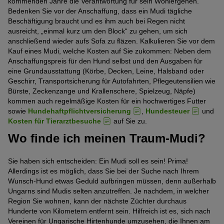
kommenden Jahre die Verantwortung für sein Wohlergehen.
Bedenken Sie vor der Anschaffung, dass ein Mudi tägliche
Beschäftigung braucht und es ihm auch bei Regen nicht
ausreicht, „einmal kurz um den Block“ zu gehen, um sich
anschließend wieder aufs Sofa zu fläzen. Kalkulieren Sie vor dem
Kauf eines Mudi, welche Kosten auf Sie zukommen: Neben dem
Anschaffungspreis für den Hund selbst und den Ausgaben für
eine Grundausstattung (Körbe, Decken, Leine, Halsband oder
Geschirr, Transportsicherung für Autofahrten, Pflegeutensilien wie
Bürste, Zeckenzange und Krallenschere, Spielzeug, Näpfe)
kommen auch regelmäßige Kosten für ein hochwertiges Futter
sowie
Hundehaftpflichtversicherung
,
Hundesteuer
und
Kosten für Tierarztbesuche
auf Sie zu.
Wo finde ich meinen Traum-Mudi?
Sie haben sich entscheiden: Ein Mudi soll es sein! Prima!
Allerdings ist es möglich, dass Sie bei der Suche nach Ihrem
Wunsch-Hund etwas Geduld aufbringen müssen, denn außerhalb
Ungarns sind Mudis selten anzutreffen. Je nachdem, in welcher
Region Sie wohnen, kann der nächste Züchter durchaus
Hunderte von Kilometern entfernt sein. Hilfreich ist es, sich nach
Vereinen für Ungarische Hirtenhunde umzusehen, die Ihnen am