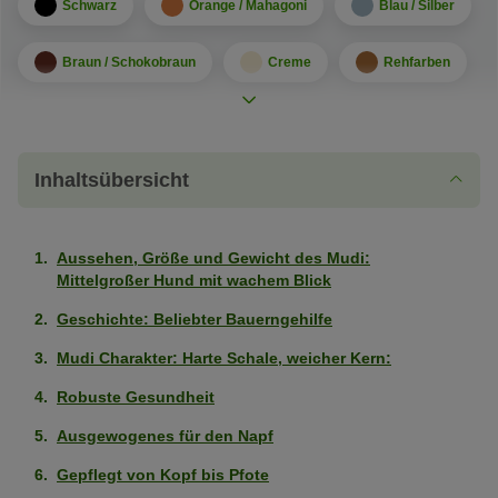
Schwarz
Orange / Mahagoni
Blau / Silber
Braun / Schokobraun
Creme
Rehfarben
Sandfarben
Fellmuster
Inhaltsübersicht
Zweifarbig
Dreifarbig
Merle
Gepunktet / Gesprenkelt
Aussehen, Größe und Gewicht des Mudi:
Mittelgroßer Hund mit wachem Blick
Charakter
Geschichte: Beliebter Bauerngehilfe
Leicht erziehbar
Mittelmäßig
Mudi Charakter: Harte Schale, weicher Kern:
ausgeprägt
Robuste Gesundheit
Kinderfreundlich
Mittelmäßig
(3
ausgeprägt
Ausgewogenes für den Napf
von
Wohnungshund
Mittelmäßig
(3
5
Gepflegt von Kopf bis Pfote
ausgeprägt
von
Pfoten)