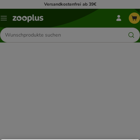
Versandkostenfrei ab 39€
Mein
Menü
zooplus-
Menü
Produkte
suchen