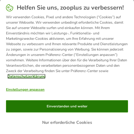
Helfen Sie uns, zooplus zu verbessern!
Preise inkl. MwSt.
zooplus ist berechtigt, deine E-Mail-
UVP =
Adresse für Direktwerbung für eigene
Wir verwenden Cookies, Pixel und andere Technologien (“Cookies”) auf
unverbindliche
ähnliche Waren oder Dienstleistungen zu
unserer Webseite. Wir verwenden unbedingt erforderliche Cookies, damit
Preisempfehlung
verwenden. Du kannst dem jederzeit
Sie auf unserer Webseite surfen und einkaufen können. Mit Ihrem
*
Es gelten die
widersprechen, ohne dass hierfür andere
Einverständnis möchten wir Leistungs-, Funktionelle- und
Lieferbedingungen
als die Übermittlungskosten nach den
Marketingzwecke-Cookies aktivieren, um Ihre Erfahrung mit unserer
"Sonst" = Der
Basistarifen entstehen, indem du den
Webseite zu verbessern und Ihnen relevante Produkte und Dienstleistungen
niedrigste Preis
zooplus Kundenservice kontaktierst.
zu zeigen, sowie zur Personalisierung von Werbung. Sie können jederzeit
des Artikels
Weitere Informationen findest du in
Änderungen in unserem Präferenz-Center (“Einstellungen anpassen”)
innerhalb der
unserer
Datenschutzerklärung
.
vornehmen. Weitere Informationen über den für die Verarbeitung Ihrer Daten
letzten 30 Tage.
Verantwortlichen, die verarbeiteten personenbezogenen Daten und den
Zweck der Verarbeitung finden Sie unter Präferenz-Center sowie
Datenschutzerklärung
Kontakt
Versandkosten und Lieferzeit
Impressum
Allgemeine Geschäftsbedingungen
Digital Services Act
Einstellungen anpassen
Vertrag widerrufen
Entsorgungs- und Umweltbestimmungen
Zahlungsarten
Über uns
Partnerprogramme
Karriere
Einverstanden und weiter
Corporate Website
Datenschutz
Erklärung zur Barrierefreiheit
Nur erforderliche Cookies
© zooplus SE 2026