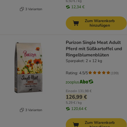
6,50 € / kg
12,34 €
3 Varianten
Zum Warenkorb
hinzufügen
Purizon Single Meat Adult
Pferd mit Süßkartoffel und
Ringelblumenblüten
Sparpaket: 2 x 12 kg
Rating: 4.5/5
(
199
)
Einzeln
131,98 €
126,99 €
5,29 € / kg
120,64 €
3 Varianten
Zum Warenkorb