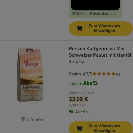
-20% Extra-Rabatt aktivieren
Zum Warenkorb
hinzufügen
Purizon Kaltgepresst Mini
Schweizer Poulet mit Hanföl
4 x 1 kg
Rating: 4.7/5
(
6
)
Einzeln
27,96 €
23,99 €
6,00 € / kg
22,79 €
2 Varianten
Zum Warenkorb
hinzufügen