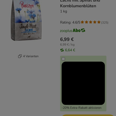
Lachs mit Spinat und
Kornblumenblüten
1 kg
Rating: 4.6/5
(
325
)
6,99 €
6,99 € / kg
6,64 €
4 Varianten
-20% Extra-Rabatt aktivieren