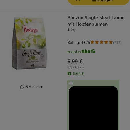
hinzufügen
Purizon Single Meat Lamm
mit Hopfenblumen
1 kg
Rating: 4.6/5
(
275
)
6,99 €
6,99 € / kg
6,64 €
3 Varianten