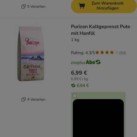
Zum Warenkorb
5 Varianten
hinzufügen
Purizon Kaltgepresst Pute
mit Hanföl
1 kg
Rating: 4.3/5
(
50
)
6,99 €
6,99 € / kg
6,64 €
4 Varianten