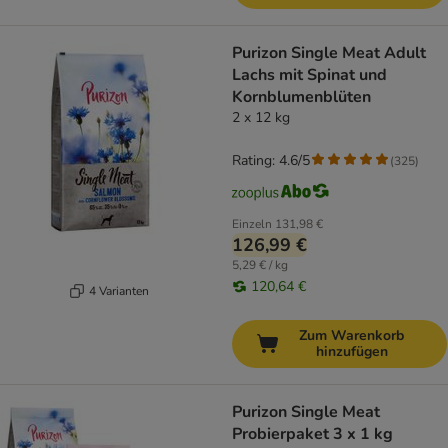
Purizon Single Meat Adult
Lachs mit Spinat und
Kornblumenblüten
2 x 12 kg
Rating: 4.6/5
(
325
)
Einzeln
131,98 €
126,99 €
5,29 € / kg
120,64 €
4 Varianten
Zum Warenkorb
hinzufügen
Purizon Single Meat
Probierpaket 3 x 1 kg