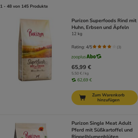
1 - 48 von 145 Produkte
product items have been changed
Purizon Superfoods Rind mit
Huhn, Erbsen und Äpfeln
12 kg
Rating: 4/5
(
3
)
65,99 €
5,50 € / kg
62,69 €
Zum Warenkorb
hinzufügen
Purizon Single Meat Adult
Pferd mit Süßkartoffel und
Ringelblumenblüten