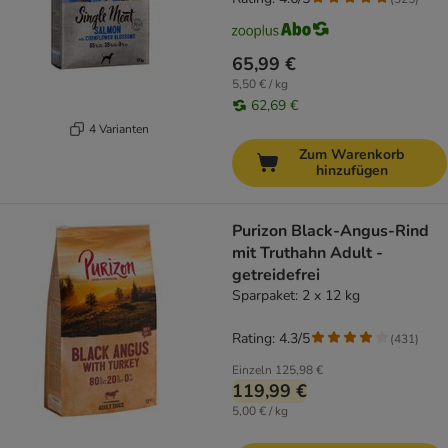
65,99 €
5,50 € / kg
62,69 €
4 Varianten
Zum Warenkorb
hinzufügen
Purizon Black-Angus-Rind
mit Truthahn Adult -
getreidefrei
Sparpaket: 2 x 12 kg
Rating: 4.3/5
(
431
)
Einzeln
125,98 €
119,99 €
5,00 € / kg