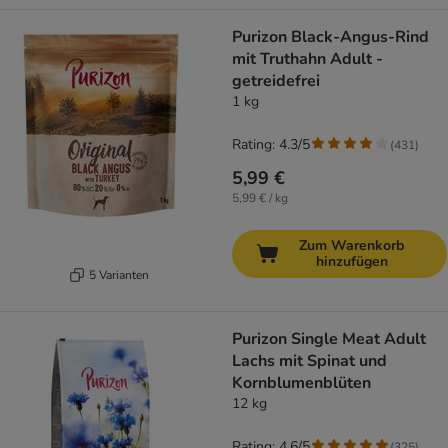
Purizon Black-Angus-Rind
mit Truthahn Adult -
getreidefrei
1 kg
Rating: 4.3/5
(
431
)
5,99 €
5,99 € / kg
Zum Warenkorb
hinzufügen
5 Varianten
Purizon Single Meat Adult
Lachs mit Spinat und
Kornblumenblüten
12 kg
Rating: 4.6/5
(
325
)