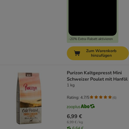
-20% Extra-Rabatt aktivieren
Zum Warenkorb
hinzufügen
Purizon Kaltgepresst Mini
Schweizer Poulet mit Hanföl
1 kg
Rating: 4.7/5
(
6
)
6,99 €
6,99 € / kg
6,64 €