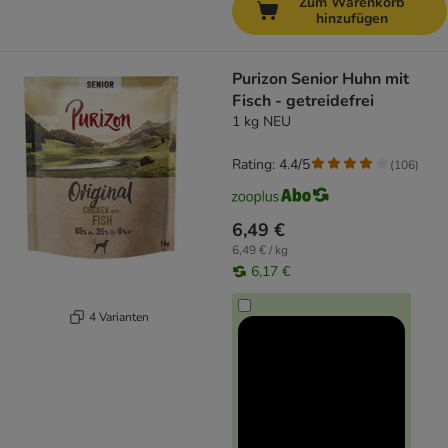
Zum Warenkorb
hinzufügen
Purizon Senior Huhn mit
Fisch - getreidefrei
1 kg NEU
Rating: 4.4/5
(
106
)
6,49 €
6,49 € / kg
6,17 €
4 Varianten