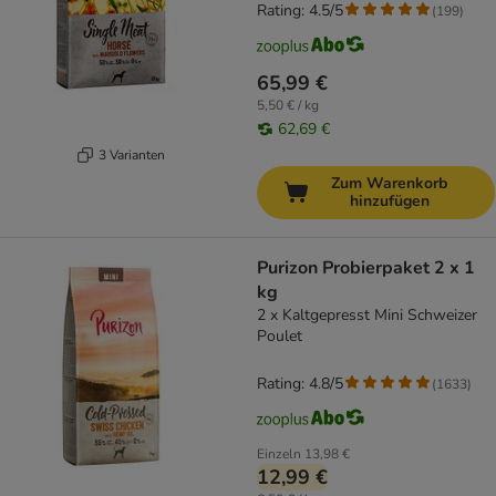
Rating: 4.5/5
(
199
)
65,99 €
5,50 € / kg
62,69 €
3 Varianten
Zum Warenkorb
hinzufügen
Purizon Probierpaket 2 x 1
kg
2 x Kaltgepresst Mini Schweizer
Poulet
Rating: 4.8/5
(
1633
)
Einzeln
13,98 €
12,99 €