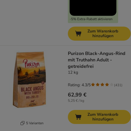
-5% Extra-Rabatt aktivieren
Zum Warenkorb
hinzufügen
Purizon Black-Angus-Rind
mit Truthahn Adult -
getreidefrei
12 kg
Rating: 4.3/5
(
431
)
62,99 €
5,25 € / kg
Zum Warenkorb
hinzufügen
5 Varianten