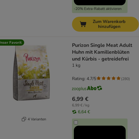
-20% Extra-Rabatt aktivieren
Zum Warenkorb
hinzufügen
nser Favorit
Purizon Single Meat Adult
Huhn mit Kamillenblüten
und Kürbis - getreidefrei
1 kg
Rating: 4.7/5
(
280
)
6,99 €
6,99 € / kg
6,64 €
4 Varianten