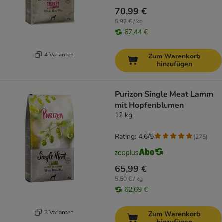
70,99 €
5,92 € / kg
67,44 €
4 Varianten
Zum Warenkorb
hinzufügen
Purizon Single Meat Lamm
mit Hopfenblumen
12 kg
Rating: 4.6/5
(
275
)
65,99 €
5,50 € / kg
62,69 €
3 Varianten
Zum Warenkorb
hinzufügen