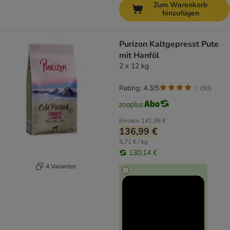
Zum Warenkorb
hinzufügen
Purizon Kaltgepresst Pute
mit Hanföl
2 x 12 kg
Rating: 4.3/5
(
50
)
Einzeln
141,98 €
136,99 €
5,71 € / kg
130,14 €
4 Varianten