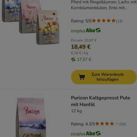
Pferd mit Ringelblumen, Lachs mit
Kornblumenblüten, Ente mit
Lavendelblüten
Rating: 5/5
(
13
)
Einzeln
20,97 €
18,49 €
6,16 € / kg
17,57 €
Zum Warenkorb
hinzufügen
Purizon Kaltgepresst Pute
mit Hanföl
12 kg
Rating: 4.3/5
(
50
)