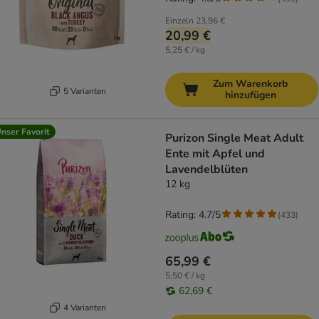
Einzeln
23,96 €
20,99 €
5,25 € / kg
Zum Warenkorb
5 Varianten
hinzufügen
nser Favorit
Purizon Single Meat Adult
Ente mit Apfel und
Lavendelblüten
12 kg
Rating: 4.7/5
(
433
)
65,99 €
5,50 € / kg
62,69 €
4 Varianten