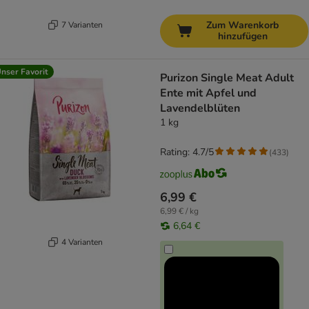
Zum Warenkorb
7 Varianten
hinzufügen
nser Favorit
Purizon Single Meat Adult
Ente mit Apfel und
Lavendelblüten
1 kg
Rating: 4.7/5
(
433
)
6,99 €
6,99 € / kg
6,64 €
4 Varianten