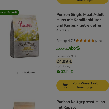
nser Favorit
Purizon Single Meat Adult
Huhn mit Kamillenblüten
und Kürbis - getreidefrei
4 x 1 kg
Rating: 4.7/5
(
280
)
Einzeln
27,96 €
24,99 €
6,25 € / kg
23,74 €
4 Varianten
Zum Warenkorb
hinzufügen
Purizon Kaltgepresst Huhn
mit Rapsöl