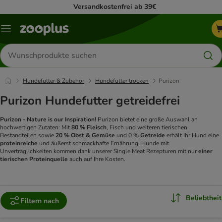
Versandkostenfrei ab 39€
Menü
Produkte
suchen
Hundefutter & Zubehör
Hundefutter trocken
Purizon
Purizon Hundefutter getreidefrei
Purizon - Nature is our Inspiration!
Purizon bietet eine große Auswahl an
hochwertigen Zutaten: Mit
80 % Fleisch
, Fisch und weiteren tierischen
Bestandteilen sowie
20 % Obst & Gemüse
und 0 %
Getreide
erhält Ihr Hund eine
proteinreiche
und äußerst schmackhafte Ernährung. Hunde mit
Unverträglichkeiten kommen dank unserer Single Meat Rezepturen mit nur
einer
tierischen Proteinquelle
auch auf Ihre Kosten.
Beliebtheit
Filtern nach