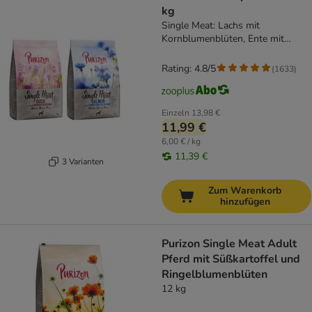
kg
Single Meat: Lachs mit
Kornblumenblüten, Ente mit
Lavendelblüten
Rating: 4.8/5
(
1633
)
Einzeln
13,98 €
11,99 €
6,00 € / kg
11,39 €
3 Varianten
Zum Warenkorb
hinzufügen
Purizon Single Meat Adult
Pferd mit Süßkartoffel und
Ringelblumenblüten
12 kg