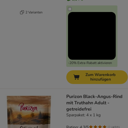
2 Varianten
-20% Extra-Rabatt aktivieren
Zum Warenkorb
hinzufügen
Purizon Black-Angus-Rind
mit Truthahn Adult -
getreidefrei
Sparpaket: 4 x 1 kg
Rating: 4.3/5
(
431
)