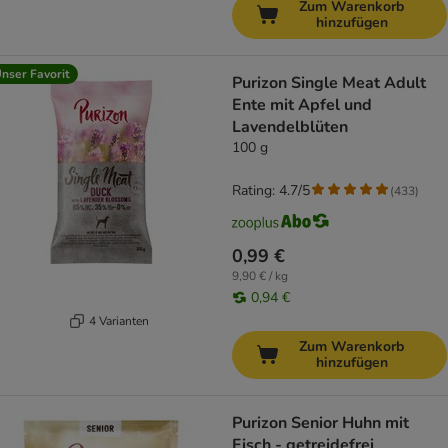
Zum Warenkorb
hinzufügen
nser Favorit
Purizon Single Meat Adult
Ente mit Apfel und
Lavendelblüten
100 g
Rating: 4.7/5
(
433
)
0,99 €
9,90 € / kg
0,94 €
4 Varianten
Zum Warenkorb
hinzufügen
Purizon Senior Huhn mit
Fisch - getreidefrei