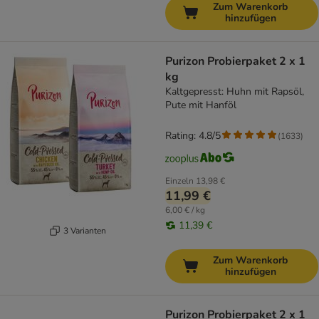
Zum Warenkorb
hinzufügen
Purizon Probierpaket 2 x 1
kg
Kaltgepresst: Huhn mit Rapsöl,
Pute mit Hanföl
Rating: 4.8/5
(
1633
)
Einzeln
13,98 €
11,99 €
6,00 € / kg
11,39 €
3 Varianten
Zum Warenkorb
hinzufügen
Purizon Probierpaket 2 x 1