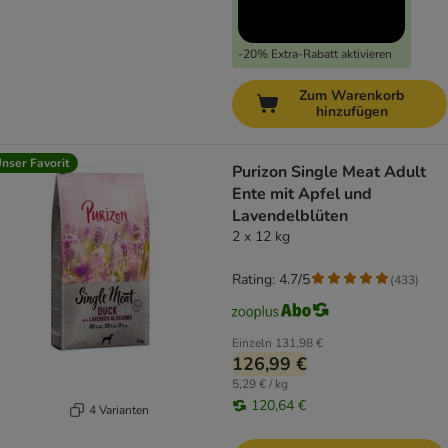
-20% Extra-Rabatt aktivieren
Zum Warenkorb
hinzufügen
nser Favorit
Purizon Single Meat Adult
Ente mit Apfel und
Lavendelblüten
2 x 12 kg
Rating: 4.7/5
(
433
)
Einzeln
131,98 €
126,99 €
5,29 € / kg
120,64 €
4 Varianten