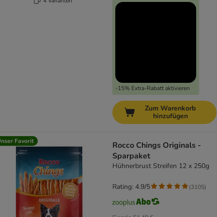
4 Varianten
-15% Extra-Rabatt aktivieren
Zum Warenkorb
hinzufügen
nser Favorit
Rocco Chings Originals -
Sparpaket
Hühnerbrust Streifen 12 x 250g
Rating: 4.9/5
(
3105
)