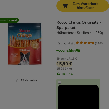
Zum Warenkorb
hinzufügen
nser Favorit
Rocco Chings Originals -
Sparpaket
Hühnerbrust Streifen 4 x 250g
Rating: 4.9/5
(
3105
)
Einzeln
17,16 €
15,99 €
15,99 € / kg
15,19 €
13 Varianten