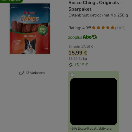
Rocco Chings Originals -
Sparpaket
Entenbrust getrocknet 4 x 250 g
Rating: 4.9/5
(
3105
)
Einzeln
17,16 €
15,99 €
15,99 € / kg
15,19 €
13 Varianten
-5% Extra-Rabatt aktivieren