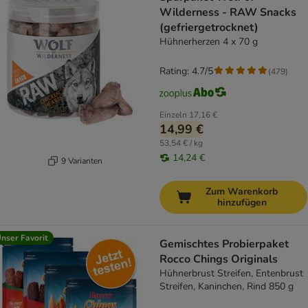
Wilderness - RAW Snacks
(gefriergetrocknet)
Hühnerherzen 4 x 70 g
Rating: 4.7/5
(
479
)
Einzeln
17,16 €
14,99 €
53,54 € / kg
14,24 €
9 Varianten
Zum Warenkorb
hinzufügen
nser Favorit
Gemischtes Probierpaket
Rocco Chings Originals
Hühnerbrust Streifen, Entenbrust
Streifen, Kaninchen, Rind 850 g