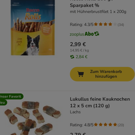
Sparpaket %
mit Hühnerbrustfilet 1 x 200g
Rating: 4.3/5
(
34
)
2,99 €
14,95 € / kg
2,84 €
Zum Warenkorb
hinzufügen
nser Favorit
Lukullus feine Kauknochen
Neu
12 x 5 cm (120 g)
Lachs
Rating: 4.8/5
(
20
)