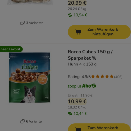
20,99 €
26,24 € / kg
19,94 €
3 Varianten
Zum Warenkorb
hinzufügen
nser Favorit
Rocco Cubes 150 g /
Sparpaket %
Huhn 4 x 150 g
Rating: 4.9/5
(
406
)
Einzeln
11,96 €
10,99 €
18,32 € / kg
10,44 €
6 Varianten
Zum Warenkorb