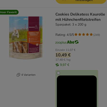
nser Favorit
Cookies Delikatess Kaurolle
mit Hühnchenfiletstreifen
Sparpaket: 3 x 200 g
Rating: 4.5/5
(
249
)
Einzeln
11,07 €
10,49 €
17,48 € / kg
9,97 €
4 Varianten