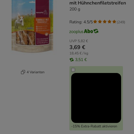
mit Hühnchenfiletstreifen
200 g
Rating: 4.5/5
(
249
)
UVP
5,82 €
3,69 €
18,45 € / kg
3,51 €
4 Varianten
-15% Extra-Rabatt aktivieren