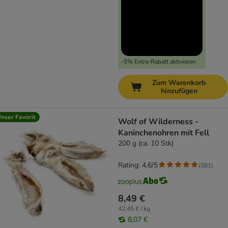
-5% Extra-Rabatt aktivieren
Zum Warenkorb
hinzufügen
nser Favorit
Wolf of Wilderness -
Kaninchenohren mit Fell
200 g (ca. 10 Stk)
Rating: 4.6/5
(
581
)
8,49 €
42,45 € / kg
8,07 €