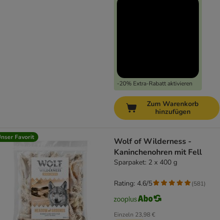
-20% Extra-Rabatt aktivieren
Zum Warenkorb
hinzufügen
nser Favorit
Wolf of Wilderness -
Kaninchenohren mit Fell
Sparpaket: 2 x 400 g
Rating: 4.6/5
(
581
)
Einzeln
23,98 €