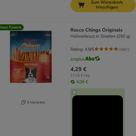
Zum Warenkorb
hinzufügen
nser Favorit
Rocco Chings Originals
Hühnerbrust in Streifen (250 g)
Rating: 4.9/5
(
2887
)
4,29 €
17,16 € / kg
4,08 €
8 Varianten