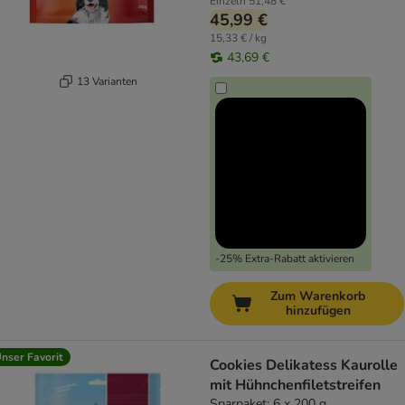
Einzeln
51,48 €
45,99 €
15,33 € / kg
43,69 €
13 Varianten
-25% Extra-Rabatt aktivieren
Zum Warenkorb
hinzufügen
nser Favorit
Cookies Delikatess Kaurolle
mit Hühnchenfiletstreifen
Sparpaket: 6 x 200 g