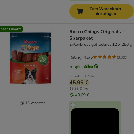
Zum Warenkorb
hinzufügen
nser Favorit
Rocco Chings Originals -
Sparpaket
Entenbrust getrocknet 12 x 250 g
Rating: 4.9/5
(
3105
)
Einzeln
51,48 €
45,99 €
15,33 € / kg
43,69 €
13 Varianten