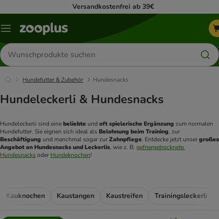
Versandkostenfrei ab 39€
Menü
Produkte
suchen
Hundefutter & Zubehör
Hundesnacks
Hundeleckerli & Hundesnacks
Hundeleckerli sind eine
 beliebte
 und 
oft spielerische Ergänzung
 zum normalen 
Hundefutter. Sie eignen sich ideal als 
Belohnung beim Training
, zur 
Beschäftigung
 und manchmal sogar zur 
Zahnpflege
. Entdecke jetzt unser
 großes 
Angebot an Hundesnacks und Leckerlis
, wie z. B. 
gefriergetrocknete 
Hundesnacks
 oder 
Hundeknochen
! 
Kauknochen
Kaustangen
Kaustreifen
Trainingsleckerli