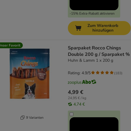
-15% Extra-Rabatt aktivieren
Zum Warenkorb
hinzufügen
nser Favorit
Sparpaket Rocco Chings
Double 200 g / Sparpaket %
Huhn & Lamm 1 x 200 g
Rating: 4.9/5
(
183
)
4,99 €
24,95 € / kg
4,74 €
9 Varianten