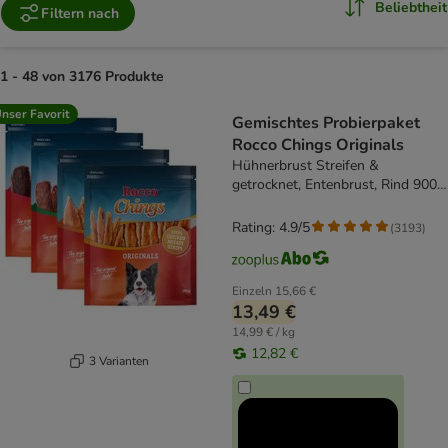
Beliebtheit
Filtern nach
1 - 48 von 3176 Produkte
product items have been changed
nser Favorit
Gemischtes Probierpaket
Rocco Chings Originals
Hühnerbrust Streifen &
getrocknet, Entenbrust, Rind 900
g
Rating: 4.9/5
(
3193
)
Einzeln
15,66 €
13,49 €
14,99 € / kg
12,82 €
3 Varianten