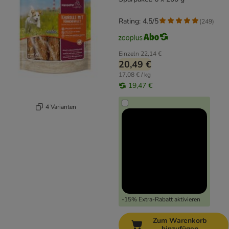
Rating: 4.5/5
(
249
)
Einzeln
22,14 €
20,49 €
17,08 € / kg
19,47 €
4 Varianten
-15% Extra-Rabatt aktivieren
Zum Warenkorb
hinzufügen