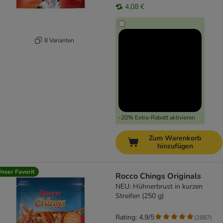
4,08 €
8 Varianten
-20% Extra-Rabatt aktivieren
Zum Warenkorb
hinzufügen
nser Favorit
Rocco Chings Originals
NEU: Hühnerbrust in kurzen
Streifen (250 g)
Rating: 4.9/5
(
2887
)