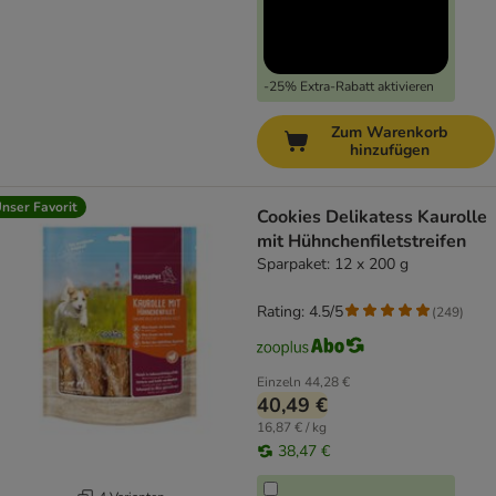
-25% Extra-Rabatt aktivieren
Zum Warenkorb
hinzufügen
nser Favorit
Cookies Delikatess Kaurolle
mit Hühnchenfiletstreifen
Sparpaket: 12 x 200 g
Rating: 4.5/5
(
249
)
Einzeln
44,28 €
40,49 €
16,87 € / kg
38,47 €