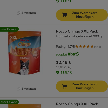
11,87 €
Zum Warenkorb
3 Varianten
hinzufügen
nser Favorit
Rocco Chings XXL Pack
Hühnerbrust getrocknet 900 g
Rating: 4.7/5
(
444
)
12,49 €
13,88 € / kg
11,87 €
Zum Warenkorb
hinzufügen
3 Varianten
nser Favorit
Rocco Chings XXL Pack