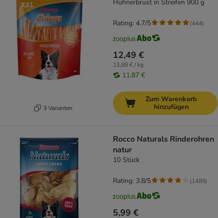
Hühnerbrust in Streifen 900 g
Rating: 4.7/5
(
444
)
12,49 €
13,88 € / kg
11,87 €
Zum Warenkorb
hinzufügen
3 Varianten
Rocco Naturals Rinderohren
natur
10 Stück
Rating: 3.8/5
(
1489
)
5,99 €