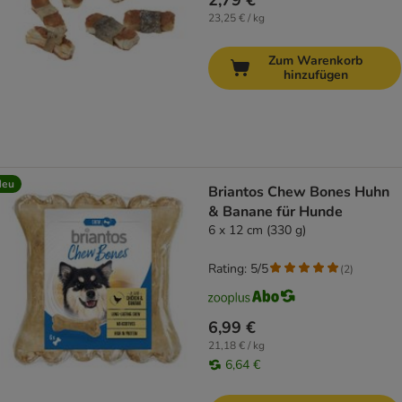
2,79 €
23,25 € / kg
Zum Warenkorb
hinzufügen
Neu
Briantos Chew Bones Huhn
& Banane für Hunde
6 x 12 cm (330 g)
Rating: 5/5
(
2
)
6,99 €
21,18 € / kg
6,64 €