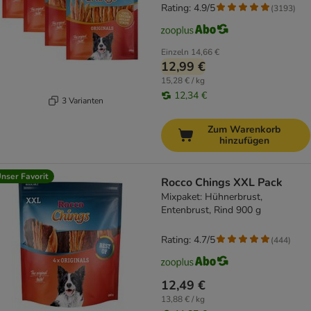
Rating: 4.9/5
(
3193
)
Einzeln
14,66 €
12,99 €
15,28 € / kg
12,34 €
3 Varianten
Zum Warenkorb
hinzufügen
nser Favorit
Rocco Chings XXL Pack
Mixpaket: Hühnerbrust,
Entenbrust, Rind 900 g
Rating: 4.7/5
(
444
)
12,49 €
13,88 € / kg