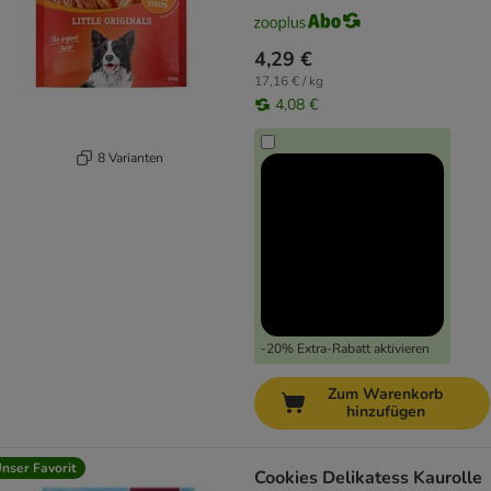
4,29 €
17,16 € / kg
4,08 €
8 Varianten
-20% Extra-Rabatt aktivieren
Zum Warenkorb
hinzufügen
nser Favorit
Cookies Delikatess Kaurolle