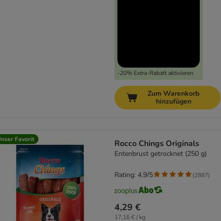
-20% Extra-Rabatt aktivieren
Zum Warenkorb
hinzufügen
nser Favorit
Rocco Chings Originals
Entenbrust getrocknet (250 g)
Rating: 4.9/5
(
2887
)
4,29 €
17,16 € / kg