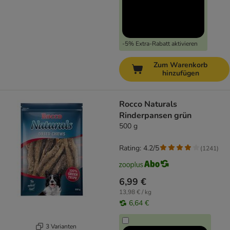
-5% Extra-Rabatt aktivieren
Zum Warenkorb
hinzufügen
Rocco Naturals
Rinderpansen grün
500 g
Rating: 4.2/5
(
1241
)
6,99 €
13,98 € / kg
6,64 €
3 Varianten