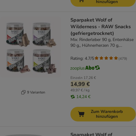
hinzufügen
Sparpaket Wolf of
Wilderness - RAW Snacks
(gefriergetrocknet)
Mix: Rinderleber 90 g, Entenhälse
90 g,, Hühnerherzen 70 g,
Lammlunge 50 g
Rating: 4.7/5
(
479
)
Einzeln
17,26 €
14,99 €
49,97 € / kg
9 Varianten
14,24 €
Zum Warenkorb
hinzufügen
Sparpaket Wolf of