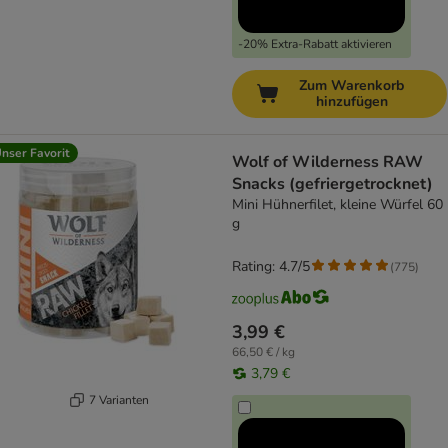
-20% Extra-Rabatt aktivieren
Zum Warenkorb
hinzufügen
nser Favorit
Wolf of Wilderness RAW
Snacks (gefriergetrocknet)
Mini Hühnerfilet, kleine Würfel 60
g
Rating: 4.7/5
(
775
)
3,99 €
66,50 € / kg
3,79 €
7 Varianten