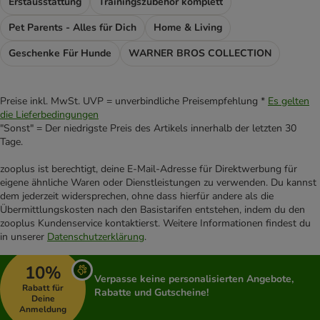
Erstausstattung
Trainingszubehör komplett
Pet Parents - Alles für Dich
Home & Living
Geschenke Für Hunde
WARNER BROS COLLECTION
Preise inkl. MwSt. UVP = unverbindliche Preisempfehlung *
Es gelten
die Lieferbedingungen
"Sonst" = Der niedrigste Preis des Artikels innerhalb der letzten 30
Tage.
zooplus ist berechtigt, deine E-Mail-Adresse für Direktwerbung für
eigene ähnliche Waren oder Dienstleistungen zu verwenden. Du kannst
dem jederzeit widersprechen, ohne dass hierfür andere als die
Übermittlungskosten nach den Basistarifen entstehen, indem du den
zooplus Kundenservice kontaktierst. Weitere Informationen findest du
in unserer
Datenschutzerklärung
.
10%
Verpasse keine personalisierten Angebote,
Rabatt für
Rabatte und Gutscheine!
Deine
Anmeldung