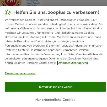
Helfen Sie uns, zooplus zu verbessern!
Wir verwenden Cookies, Pixel und andere Technologien (“Cookies”) auf
unserer Webseite. Wir verwenden unbedingt erforderliche Cookies, damit Sie
Kontakt
Versandkosten und Lieferzeit
Impressum
auf unserer Webseite surfen und einkaufen können. Mit Ihrem Einverständnis
möchten wir Leistungs-, Funktionelle- und Marketingzwecke-Cookies
Allgemeine Geschäftsbedingungen
Digital Services Act
aktivieren, um Ihre Erfahrung mit unserer Webseite zu verbessern und Ihnen
Vertrag widerrufen
Entsorgungs- und Umweltbestimmungen
relevante Produkte und Dienstleistungen zu zeigen, sowie zur
Personalisierung von Werbung. Sie können jederzeit Änderungen in unserem
Zahlungsarten
Über uns
Partnerprogramme
Karriere
Präferenz-Center (“Einstellungen anpassen”) vornehmen. Weitere
Corporate Website
Datenschutz
Erklärung zur Barrierefreiheit
Informationen über den für die Verarbeitung Ihrer Daten Verantwortlichen, die
verarbeiteten personenbezogenen Daten und den Zweck der Verarbeitung
© zooplus SE
2026
finden Sie unter Präferenz-Center sowie
Datenschutzerklärung
Einstellungen anpassen
Einverstanden und weiter
Nur erforderliche Cookies