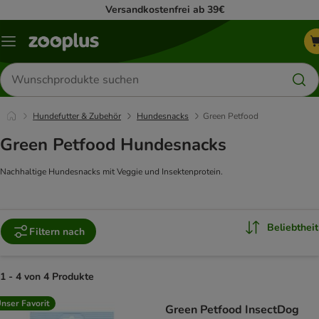
Versandkostenfrei ab 39€
Menü
Produkte
suchen
Hundefutter & Zubehör
Hundesnacks
Green Petfood
Green Petfood Hundesnacks
Nachhaltige Hundesnacks mit Veggie und Insektenprotein.
Beliebtheit
Filtern nach
1 - 4 von 4 Produkte
product items have been changed
nser Favorit
Green Petfood InsectDog