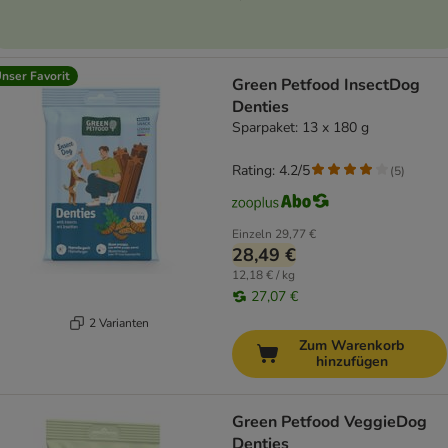
nser Favorit
Green Petfood InsectDog
Denties
Sparpaket: 13 x 180 g
Rating: 4.2/5
(
5
)
Einzeln
29,77 €
28,49 €
12,18 € / kg
27,07 €
2 Varianten
Zum Warenkorb
hinzufügen
Green Petfood VeggieDog
Denties