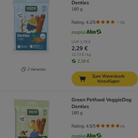
Denties
180 g
Rating: 4.2/5
(
5
)
UVP
2,79 €
2,29 €
12,72 € / kg
2,18 €
2 Varianten
Zum Warenkorb
hinzufügen
Green Petfood VeggieDog
Denties
180 g
Rating: 4.5/5
(
4
)