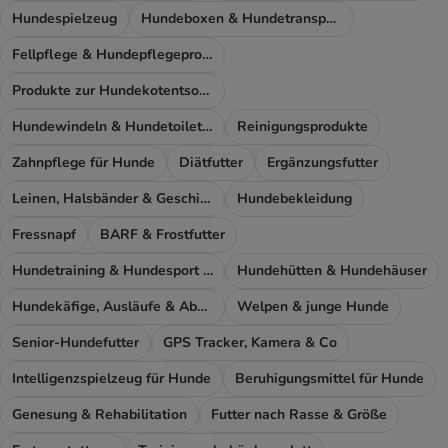
Hundespielzeug
Hundeboxen & Hundetransport
Fellpflege & Hundepflegeprodukte
Produkte zur Hundekotentsorgung
Hundewindeln & Hundetoiletten
Reinigungsprodukte
Zahnpflege für Hunde
Diätfutter
Ergänzungsfutter
Leinen, Halsbänder & Geschirre
Hundebekleidung
Fressnapf
BARF & Frostfutter
Hundetraining & Hundesport Zubehör
Hundehütten & Hundehäuser
Hundekäfige, Ausläufe & Absperrgitter
Welpen & junge Hunde
Senior-Hundefutter
GPS Tracker, Kamera & Co
Intelligenzspielzeug für Hunde
Beruhigungsmittel für Hunde
Genesung & Rehabilitation
Futter nach Rasse & Größe