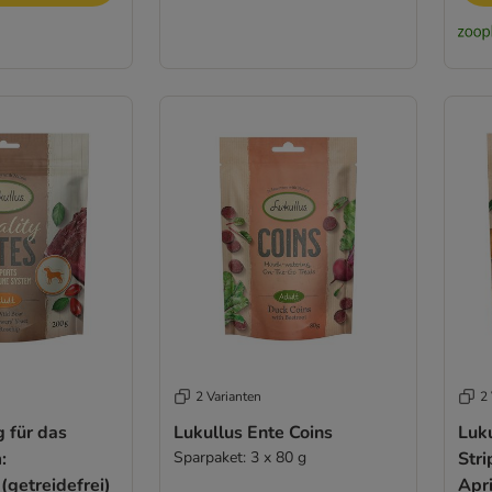
2 Varianten
2 
 für das
Lukullus Ente Coins
Luk
:
Sparpaket: 3 x 80 g
Stri
getreidefrei)
Apr