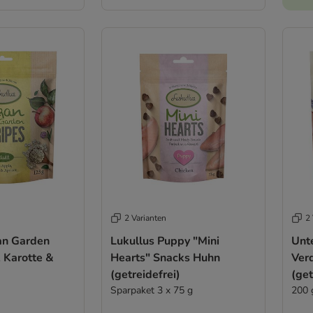
2 Varianten
2 
an Garden
Lukullus Puppy "Mini
Unt
, Karotte &
Hearts" Snacks Huhn
Ver
(getreidefrei)
(get
Sparpaket 3 x 75 g
200 