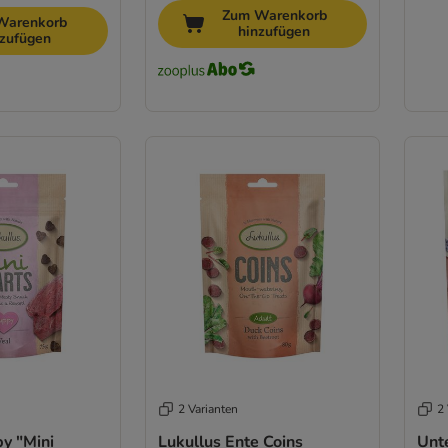
Zum Warenkorb
Warenkorb
hinzufügen
nzufügen
2 Varianten
2 
y "Mini
Lukullus Ente Coins
Unt