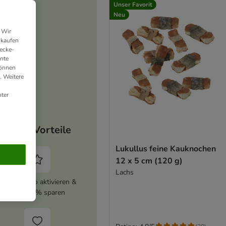
Unser Favorit
Neu
 Wir
nkaufen
ecke-
ante
können
. Weitere
ter
Deine Vorteile
Lukullus feine Kauknochen
12 x 5 cm (120 g)
Lachs
zooplus Abo aktivieren &
immer 5% sparen