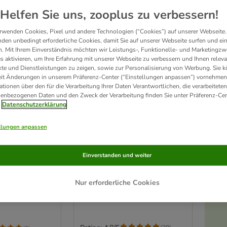
Unser Favorit
Helfen Sie uns, zooplus zu verbessern!
Neu
rwenden Cookies, Pixel und andere Technologien (“Cookies”) auf unserer Webseite.
den unbedingt erforderliche Cookies, damit Sie auf unserer Webseite surfen und ei
. Mit Ihrem Einverständnis möchten wir Leistungs-, Funktionelle- und Marketingzw
s aktivieren, um Ihre Erfahrung mit unserer Webseite zu verbessern und Ihnen relev
te und Dienstleistungen zu zeigen, sowie zur Personalisierung von Werbung. Sie 
eit Änderungen in unserem Präferenz-Center (“Einstellungen anpassen”) vornehmen
ationen über den für die Verarbeitung Ihrer Daten Verantwortlichen, die verarbeiteten
enbezogenen Daten und den Zweck der Verarbeitung finden Sie unter Präferenz-Cen
Datenschutzerklärung
llungen anpassen
Lukullus feine Kauknochen
y "Mini
Einverstanden und weiter
12 x 5 cm (120 g)
ks Huhn
Lachs
Nur erforderliche Cookies