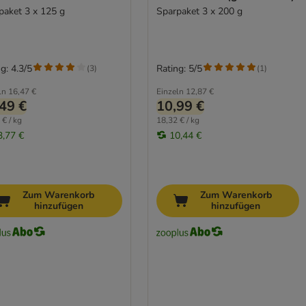
paket 3 x 125 g
Sparpaket 3 x 200 g
g: 4.3/5
Rating: 5/5
(
3
)
(
1
)
ln
16,47 €
Einzeln
12,87 €
49 €
10,99 €
 € / kg
18,32 € / kg
3,77 €
10,44 €
Zum Warenkorb
Zum Warenkorb
hinzufügen
hinzufügen