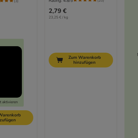
Rating: 4.8/5
(
20
)
(
3
)
2,79 €
23,25 € / kg
Zum Warenkorb
hinzufügen
 aktivieren
Warenkorb
nzufügen