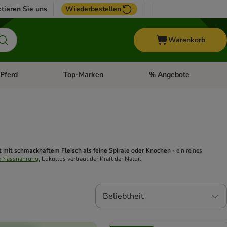
tieren Sie uns
Wiederbestellen
Warenkorb
Pferd
Top-Marken
% Angebote
: Fisch
tegorie-Menü öffnen: Vogel
Kategorie-Menü öffnen: Pferd
Kategorie-Menü öffnen: T
t mit schmackhaftem Fleisch als feine Spirale oder Knochen
- ein reines
e Nassnahrung.
Lukullus vertraut der Kraft der Natur.
Beliebtheit