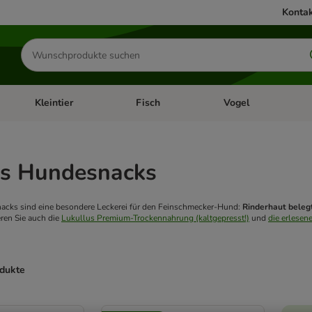
Kontak
Produkte
suchen
Kleintier
Fisch
Vogel
utter & Zubehör
Kategorie-Menü öffnen: Hundefutter & Zubehör
Kategorie-Menü öffnen: Kleintier
Kategorie-Menü öffnen
Ka
us Hundesnacks
nacks sind eine besondere Leckerei für den Feinschmecker-Hund:
Rinderhaut beleg
ren Sie auch die
Lukullus Premium-Trockennahrung (kaltgepresst!)
und
die erlesen
odukte
ve been changed