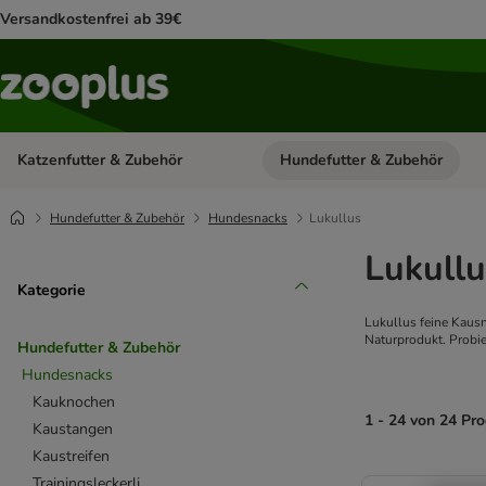
Versandkostenfrei ab 39€
Katzenfutter & Zubehör
Hundefutter & Zubehör
Kategorie-Menü öffnen: Katzenf
Hundefutter & Zubehör
Hundesnacks
Lukullus
Lukull
Kategorie
Lukullus feine Kaus
Naturprodukt.
Probie
Hundefutter & Zubehör
Hundesnacks
Kauknochen
1 - 24 von 24 Pr
Kaustangen
Kaustreifen
product items ha
Trainingsleckerli