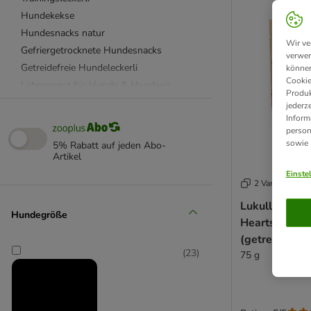
Hundekekse
Hundesnacks natur
Wir ve
Gefriergetrocknete Hundesnacks
verwen
Getreidefreie Hundeleckerli
können
Cookie
Leberwurst für Hunde & Hundeeis
Produk
Vegetarische Hundeleckerli
jederz
Inform
Weiche Hundeleckerli
person
Zahnpflege Sticks
sowie
5% Rabatt auf jeden Abo-
vom Fisch
Artikel
vom Geflügel
Einste
2 Varianten
vom Lamm
Lukullus Pupp
vom Pferd
Hundegröße
Hearts" Snac
vom Rind
(getreidefrei)
vom Schwein
(
23
)
75 g
vom Strauß
vom Wild
für alte Hunde
für kleine Hunde