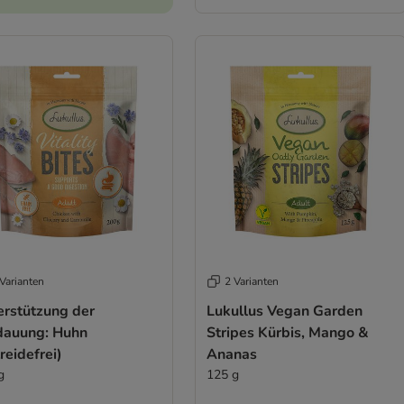
Varianten
2 Varianten
erstützung der
Lukullus Vegan Garden
dauung: Huhn
Stripes Kürbis, Mango &
reidefrei)
Ananas
g
125 g