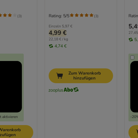
Rating: 5/5
Ratin
(
3
)
(
3
)
5,4
Einzeln
5,97 €
4,99 €
27,45
22,18 € / kg
5
4,74 €
Zum Warenkorb
hinzufügen
 aktivieren
-20%
Warenkorb
nzufügen