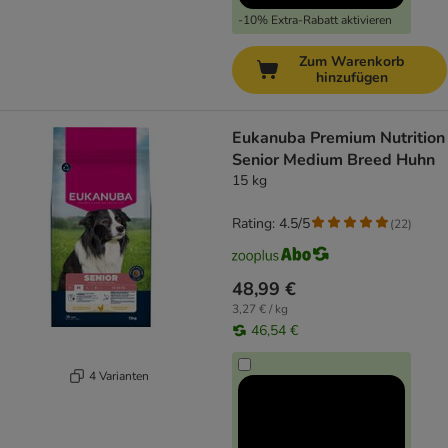
-10% Extra-Rabatt aktivieren
Zum Warenkorb
hinzufügen
Eukanuba Premium Nutrition
Senior Medium Breed Huhn
15 kg
Rating: 4.5/5
(
22
)
48,99 €
3,27 € / kg
46,54 €
4 Varianten