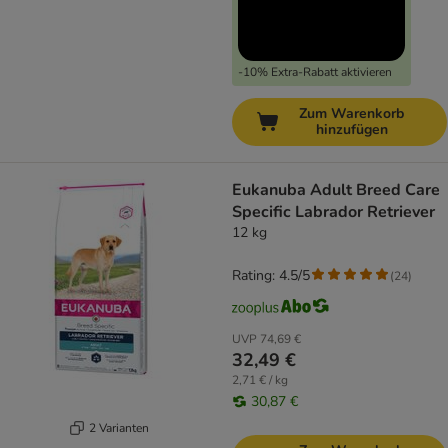
-10% Extra-Rabatt aktivieren
Zum Warenkorb
hinzufügen
Eukanuba Adult Breed Care
Specific Labrador Retriever
12 kg
Rating: 4.5/5
(
24
)
UVP
74,69 €
32,49 €
2,71 € / kg
30,87 €
2 Varianten