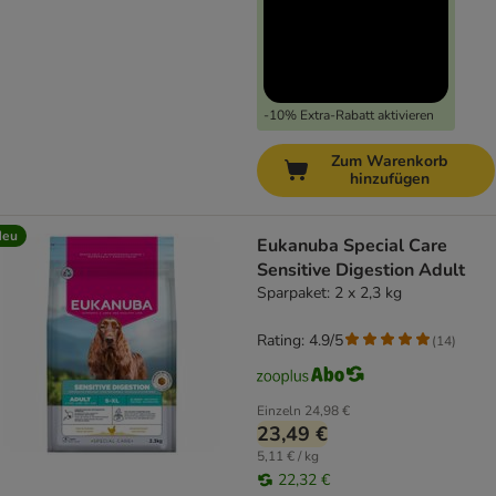
-10% Extra-Rabatt aktivieren
Zum Warenkorb
hinzufügen
Neu
Eukanuba Special Care
Sensitive Digestion Adult
Sparpaket: 2 x 2,3 kg
Rating: 4.9/5
(
14
)
Einzeln
24,98 €
23,49 €
5,11 € / kg
22,32 €