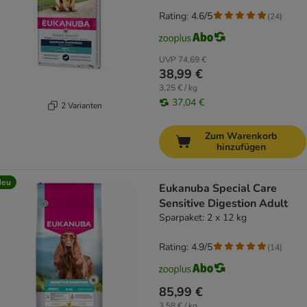
Rating: 4.6/5
(
24
)
UVP
74,69 €
38,99 €
3,25 € / kg
37,04 €
2 Varianten
Zum Warenkorb
hinzufügen
Neu
Eukanuba Special Care
Sensitive Digestion Adult
Sparpaket: 2 x 12 kg
Rating: 4.9/5
(
14
)
85,99 €
3,58 € / kg