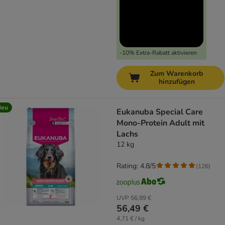
-10% Extra-Rabatt aktivieren
Zum Warenkorb
hinzufügen
Neu
Eukanuba Special Care
Mono-Protein Adult mit
Lachs
12 kg
Rating: 4.8/5
(
126
)
UVP
56,99 €
56,49 €
4,71 € / kg