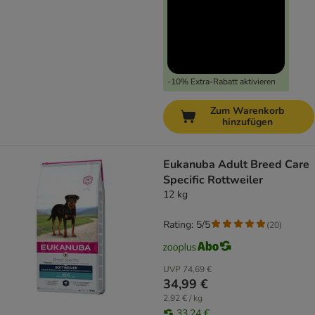
-10% Extra-Rabatt aktivieren
Zum Warenkorb
hinzufügen
Eukanuba Adult Breed Care
Specific Rottweiler
12 kg
Rating: 5/5
(
20
)
UVP
74,69 €
34,99 €
2,92 € / kg
33,24 €