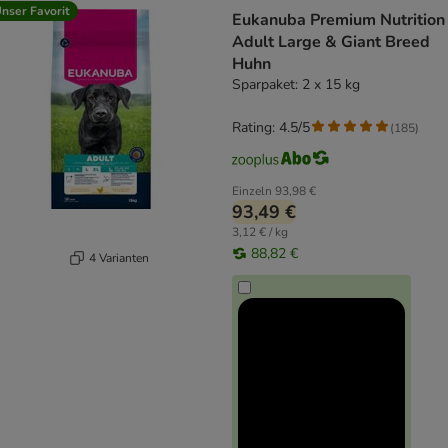
nser Favorit
Eukanuba Premium Nutrition
Adult Large & Giant Breed
Huhn
Sparpaket: 2 x 15 kg
Rating: 4.5/5
(
185
)
Einzeln
93,98 €
93,49 €
3,12 € / kg
88,82 €
4 Varianten