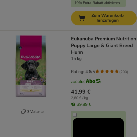
-10% Extra-Rabatt aktivieren
Zum Warenkorb
hinzufügen
Eukanuba Premium Nutrition
Puppy Large & Giant Breed
Huhn
15 kg
Rating: 4.6/5
(
200
)
41,99 €
2,80 € / kg
39,89 €
3 Varianten