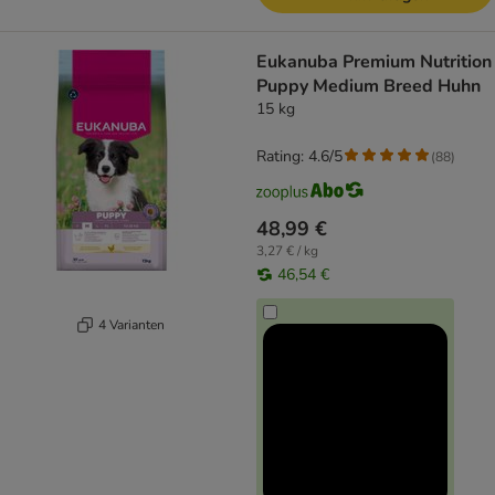
Eukanuba Premium Nutrition
Puppy Medium Breed Huhn
15 kg
Rating: 4.6/5
(
88
)
48,99 €
3,27 € / kg
46,54 €
4 Varianten