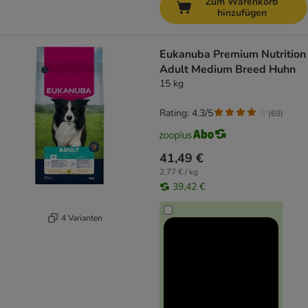
Zum Warenkorb
hinzufügen
Eukanuba Premium Nutrition
Adult Medium Breed Huhn
15 kg
Rating: 4.3/5
(
69
)
41,49 €
2,77 € / kg
39,42 €
4 Varianten