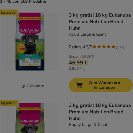
1 - 48 von 169 Produkte
product items have been changed
 kg gratis!
3 kg gratis! 18 kg Eukanuba
Premium Nutrition Breed
Huhn
Adult Large & Giant
Rating: 4.5/5
(
231
)
Einzeln
56,39 €
46,99 €
2,61 € / kg
Zum Warenkorb
4 Varianten
hinzufügen
 kg gratis!
3 kg gratis! 18 kg Eukanuba
Premium Nutrition Breed
Huhn
Puppy Large & Giant