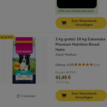
-10% Extra-Rabatt aktivieren
Zum Warenkorb
hinzufügen
 kg gratis!
3 kg gratis! 18 kg Eukanuba
Premium Nutrition Breed
Huhn
Adult Medium
Rating: 4.5/5
(
231
)
Einzeln
49,79 €
41,49 €
2,31 € / kg
Zum Warenkorb
4 Varianten
hinzufügen