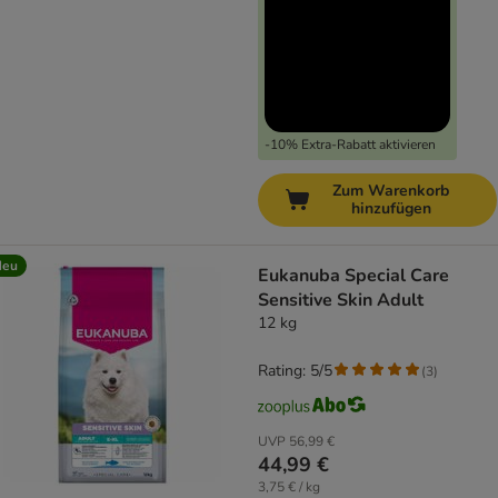
-10% Extra-Rabatt aktivieren
Zum Warenkorb
hinzufügen
Neu
Eukanuba Special Care
Sensitive Skin Adult
12 kg
Rating: 5/5
(
3
)
UVP
56,99 €
44,99 €
3,75 € / kg