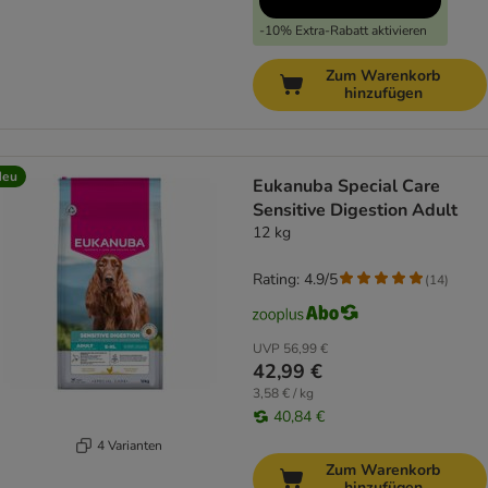
-10% Extra-Rabatt aktivieren
Zum Warenkorb
hinzufügen
Neu
Eukanuba Special Care
Sensitive Digestion Adult
12 kg
Rating: 4.9/5
(
14
)
UVP
56,99 €
42,99 €
3,58 € / kg
40,84 €
4 Varianten
Zum Warenkorb
hinzufügen