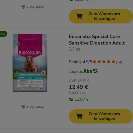
2 Varianten
Zum Warenkorb
hinzufügen
Neu
Eukanuba Special Care
Sensitive Digestion Adult
2,3 kg
Rating: 4.9/5
(
14
)
UVP
18,79 €
12,49 €
5,43 € / kg
11,87 €
4 Varianten
Zum Warenkorb
hinzufügen