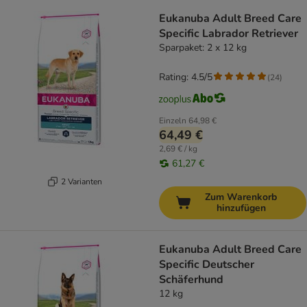
Eukanuba Adult Breed Care
Specific Labrador Retriever
Sparpaket: 2 x 12 kg
Rating: 4.5/5
(
24
)
Einzeln
64,98 €
64,49 €
2,69 € / kg
61,27 €
2 Varianten
Zum Warenkorb
hinzufügen
Eukanuba Adult Breed Care
Specific Deutscher
Schäferhund
12 kg