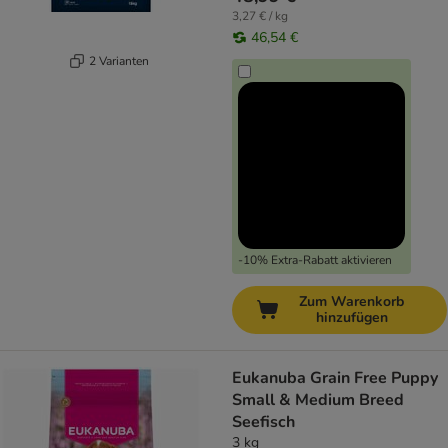
3,27 € / kg
46,54 €
2 Varianten
-10% Extra-Rabatt aktivieren
Zum Warenkorb
hinzufügen
Eukanuba Grain Free Puppy
Small & Medium Breed
Seefisch
3 kg