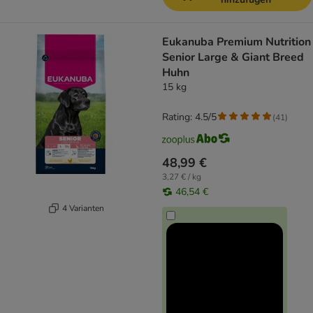
Eukanuba Premium Nutrition
Senior Large & Giant Breed
Huhn
15 kg
Rating: 4.5/5
(
41
)
48,99 €
3,27 € / kg
46,54 €
4 Varianten