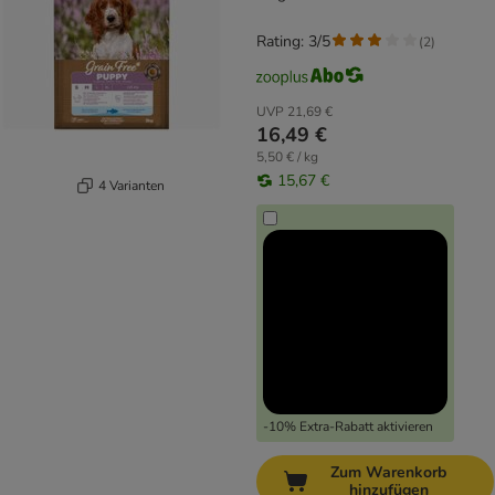
Rating: 3/5
(
2
)
UVP
21,69 €
16,49 €
5,50 € / kg
15,67 €
4 Varianten
-10% Extra-Rabatt aktivieren
Zum Warenkorb
hinzufügen