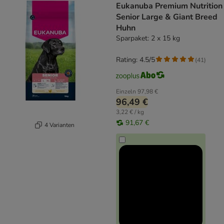
Eukanuba Premium Nutrition
Senior Large & Giant Breed
Huhn
Sparpaket: 2 x 15 kg
Rating: 4.5/5
(
41
)
Einzeln
97,98 €
96,49 €
3,22 € / kg
91,67 €
4 Varianten