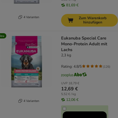
81,69 €
4 Varianten
Zum Warenkorb
hinzufügen
Neu
Eukanuba Special Care
Mono-Protein Adult mit
Lachs
2,3 kg
Rating: 4.8/5
(
126
)
UVP
18,79 €
12,69 €
5,52 € / kg
12,06 €
4 Varianten