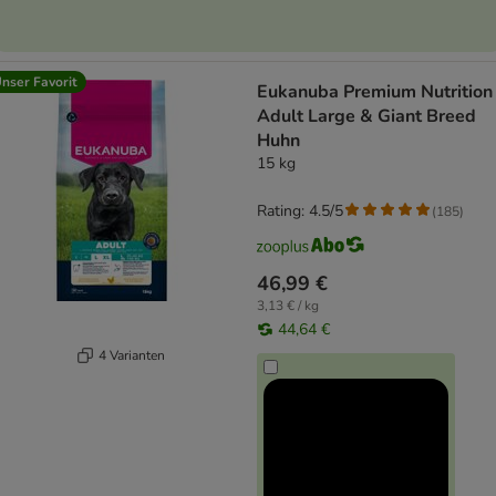
nser Favorit
Eukanuba Premium Nutrition
Adult Large & Giant Breed
Huhn
15 kg
Rating: 4.5/5
(
185
)
46,99 €
3,13 € / kg
44,64 €
4 Varianten