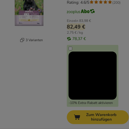
Rating: 4.6/5
(
200
)
Einzeln
83,98 €
82,49 €
2,75 € / kg
78,37 €
3 Varianten
-10% Extra-Rabatt aktivieren
Zum Warenkorb
hinzufügen