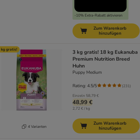
-10% Extra-Rabatt aktivieren
Zum Warenkorb
hinzufügen
 kg gratis!
3 kg gratis! 18 kg Eukanuba
Premium Nutrition Breed
Huhn
Puppy Medium
Rating: 4.5/5
(
231
)
Einzeln
58,79 €
48,99 €
2,72 € / kg
Zum Warenkorb
4 Varianten
hinzufügen