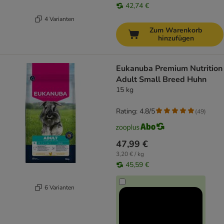
42,74 €
4 Varianten
Zum Warenkorb
hinzufügen
Eukanuba Premium Nutrition
Adult Small Breed Huhn
15 kg
Rating: 4.8/5
(
49
)
47,99 €
3,20 € / kg
45,59 €
6 Varianten