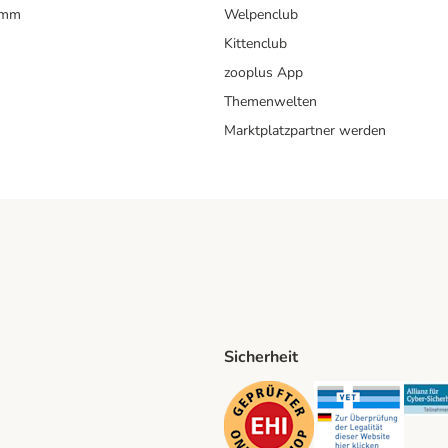
amm
Welpenclub
Kittenclub
zooplus App
Themenwelten
Marktplatzpartner werden
Sicherheit
ping Method
D Shipping Method
Security
Securit