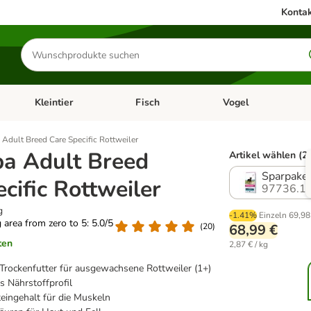
Kontak
Produkte
suchen
Kleintier
Fisch
Vogel
utter & Zubehör
Kategorie-Menü öffnen: Hundefutter & Zubehör
Kategorie-Menü öffnen: Kleintier
Kategorie-Menü öffnen
Ka
Adult Breed Care Specific Rottweiler
a Adult Breed
Artikel wählen (2
Sparpaket
cific Rottweiler
97736.1
g
-1.41%
Einzeln
69,98
g area from zero to 5: 5.0/5
(
20
)
68,99 €
ten
2,87 € / kg
 Trockenfutter für ausgewachsene Rottweiler (1+)
 Nährstoffprofil
eingehalt für die Muskeln