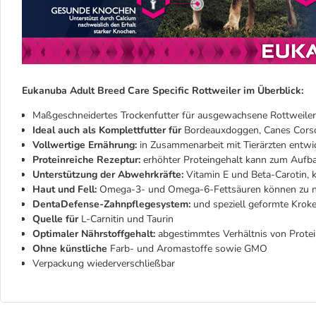
Eukanuba Adult Breed Care Specific Rottweiler im Überblick:
Maßgeschneidertes Trockenfutter für ausgewachsene Rottweiler
Ideal auch als Komplettfutter für
Bordeauxdoggen, Canes Corso
Vollwertige Ernährung:
in Zusammenarbeit mit Tierärzten entwick
Proteinreiche Rezeptur:
erhöhter Proteingehalt kann zum Aufba
Unterstützung der Abwehrkräfte:
Vitamin E und Beta-Carotin,
Haut und Fell:
Omega-3- und Omega-6-Fettsäuren können zu no
DentaDefense-Zahnpflegesystem:
und speziell geformte Krok
Quelle für
L-Carnitin und Taurin
Optimaler Nährstoffgehalt:
abgestimmtes Verhältnis von Protei
Ohne künstliche
Farb- und Aromastoffe sowie GMO
Verpackung wiederverschließbar