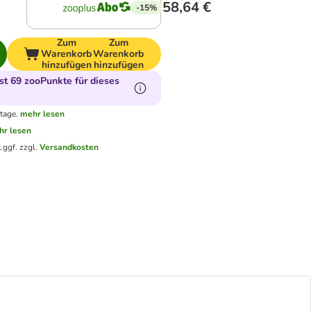
58,64 €
-15%
Zum
Zum
Warenkorb
Warenkorb
hinzufügen
hinzufügen
t 69 zooPunkte für dieses
tage.
mehr lesen
hr lesen
.
ggf. zzgl.
Versandkosten