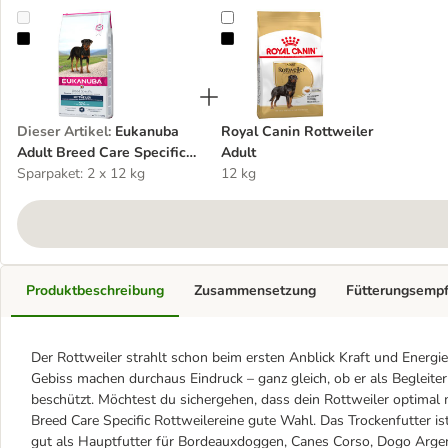
Eukanuba Adult Breed Care Specific Rottweiler
Royal Canin Rottweiler Adult
Dieser Artikel
:
Eukanuba
Royal Canin Rottweiler
Adult Breed Care Specific
Adult
Rottweiler
Sparpaket: 2 x 12 kg
12 kg
Produktbeschreibung
Zusammensetzung
Fütterungsemp
Der Rottweiler strahlt schon beim ersten Anblick Kraft und Energi
Gebiss machen durchaus Eindruck – ganz gleich, ob er als Begleite
beschützt. Möchtest du sichergehen, dass dein Rottweiler optimal 
Breed Care Specific Rottweilereine gute Wahl. Das Trockenfutter is
gut als Hauptfutter für Bordeauxdoggen, Canes Corso, Dogo Arge