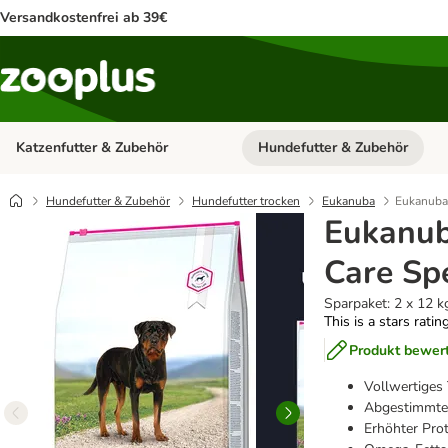
Versandkostenfrei ab 39€
Katzenfutter & Zubehör
Hundefutter & Zubehör
Kategorie-Menü öffnen: Katzenf
Hundefutter & Zubehör
Hundefutter trocken
Eukanuba
Eukanuba 
Eukanub
Care Spe
Sparpaket: 2 x 12 k
This is a stars ratin
Produkt bewer
Vollwertiges
Abgestimmtes
Erhöhter Prot