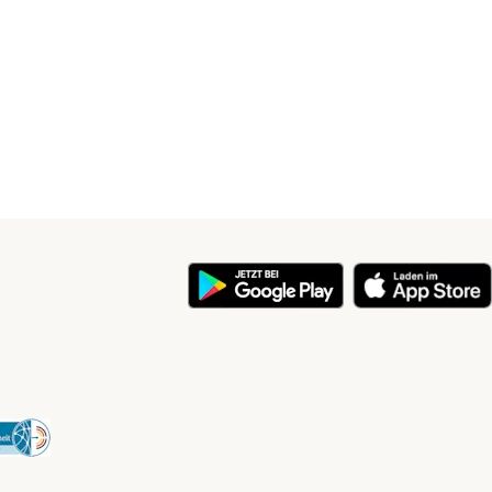
y
Security