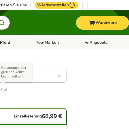
tieren Sie uns
Wiederbestellen
Warenkorb
Pferd
Top-Marken
% Angebote
: Fisch
tegorie-Menü öffnen: Vogel
Kategorie-Menü öffnen: Pferd
Kategorie-Menü öffnen: T
 Varianten)
Gesamtpreis der
gleichen Artikel
: 2 x 12 kg
bei Einzelkauf
2
 €
68,99 €
Einzellieferung