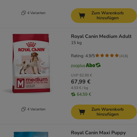
Zum Warenkorb
4 Varianten
hinzufügen
Royal Canin Medium Adult
15 kg
Rating: 4.9/5
(
416
)
UVP
82,90 €
67,99 €
4,53 € / kg
64,59 €
Zum Warenkorb
4 Varianten
hinzufügen
Royal Canin Maxi Puppy