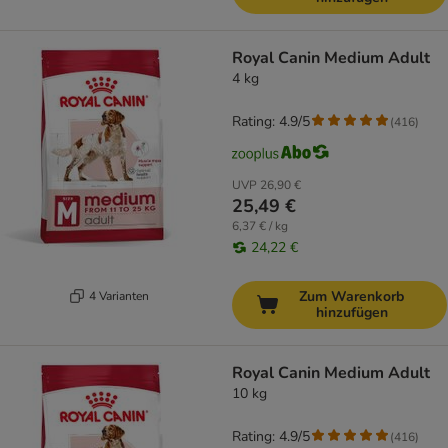
Royal Canin Medium Adult
4 kg
Rating: 4.9/5
(
416
)
UVP
26,90 €
25,49 €
6,37 € / kg
24,22 €
Zum Warenkorb
4 Varianten
hinzufügen
Royal Canin Medium Adult
10 kg
Rating: 4.9/5
(
416
)