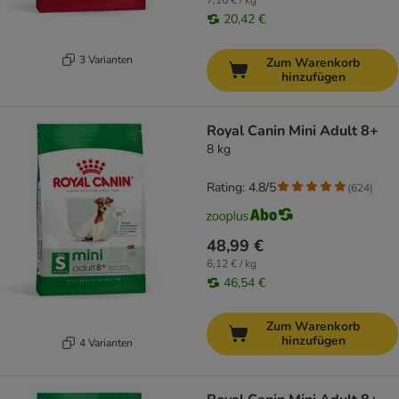
7,16 € / kg
20,42 €
3 Varianten
Zum Warenkorb
hinzufügen
Royal Canin Mini Adult 8+
8 kg
Rating: 4.8/5
(
624
)
48,99 €
6,12 € / kg
46,54 €
Zum Warenkorb
hinzufügen
4 Varianten