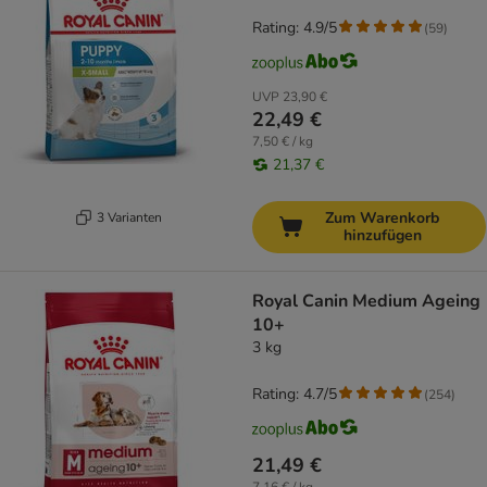
Rating: 4.9/5
(
59
)
UVP
23,90 €
22,49 €
7,50 € / kg
21,37 €
Zum Warenkorb
3 Varianten
hinzufügen
Royal Canin Medium Ageing
10+
3 kg
Rating: 4.7/5
(
254
)
21,49 €