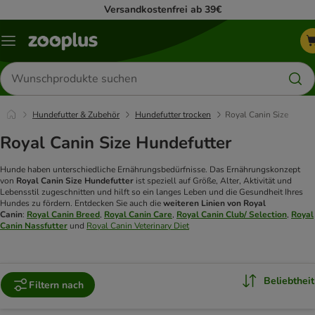
Versandkostenfrei ab 39€
Menü
Produkte
suchen
Hundefutter & Zubehör
Hundefutter trocken
Royal Canin Size
Royal Canin Size Hundefutter
Hunde haben unterschiedliche Ernährungsbedürfnisse. Das Ernährungskonzept
von
Royal Canin Size Hundefutter
ist speziell auf Größe, Alter, Aktivität und
Lebensstil zugeschnitten und hilft so ein langes Leben und die Gesundheit Ihres
Hundes zu fördern. Entdecken Sie auch die
weiteren Linien von Royal
Canin
:
Royal Canin Breed
,
Royal
Canin Care
,
Royal Canin Club/ Selection
,
Royal
Canin Nassfutter
und
Royal Canin Veterinary Diet
Beliebtheit
Filtern nach