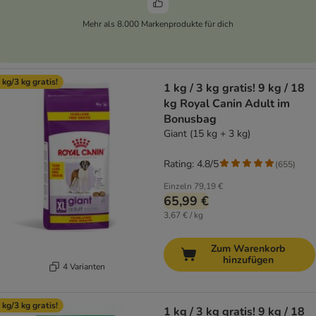
Mehr als 8.000 Markenprodukte für dich
 kg/3 kg gratis!
1 kg / 3 kg gratis! 9 kg / 18
kg Royal Canin Adult im
Bonusbag
Giant (15 kg + 3 kg)
Rating: 4.8/5
(
655
)
Einzeln
79,19 €
65,99 €
3,67 € / kg
Zum Warenkorb
hinzufügen
4 Varianten
 kg/3 kg gratis!
1 kg / 3 kg gratis! 9 kg / 18