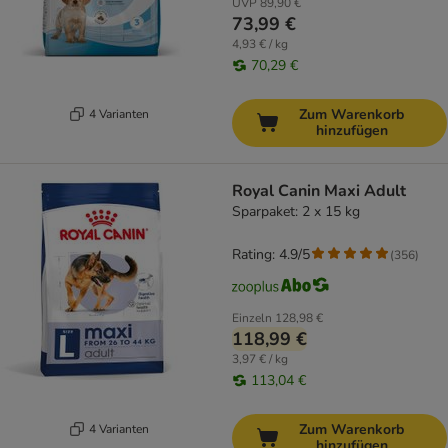
UVP
89,90 €
73,99 €
4,93 € / kg
70,29 €
Zum Warenkorb
4 Varianten
hinzufügen
Royal Canin Maxi Adult
Sparpaket: 2 x 15 kg
Rating: 4.9/5
(
356
)
Einzeln
128,98 €
118,99 €
3,97 € / kg
113,04 €
Zum Warenkorb
4 Varianten
hinzufügen