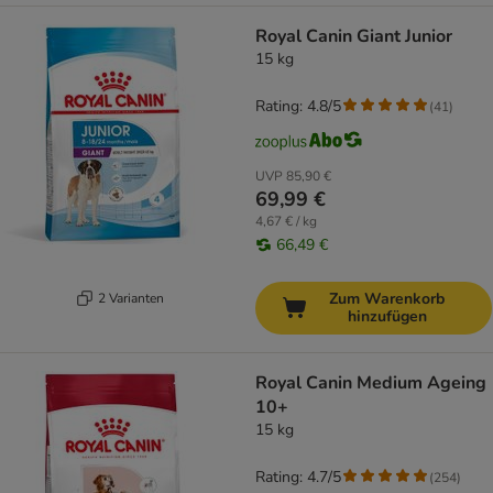
Royal Canin Giant Junior
15 kg
Rating: 4.8/5
(
41
)
UVP
85,90 €
69,99 €
4,67 € / kg
66,49 €
Zum Warenkorb
2 Varianten
hinzufügen
Royal Canin Medium Ageing
10+
15 kg
Rating: 4.7/5
(
254
)