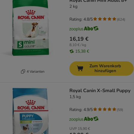
Royal Canin Mini Adult 8+
2 kg
Rating: 4.8/5
(
624
)
16,19 €
8,10 € / kg
15,38 €
Zum Warenkorb
hinzufügen
4 Varianten
Royal Canin X-Small Puppy
1,5 kg
Rating: 4.9/5
(
59
)
UVP
15,90 €