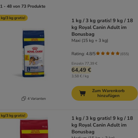
1 - 48 von 73 Produkte
product items have been changed
 kg/3 kg gratis!
1 kg / 3 kg gratis! 9 kg / 18
kg Royal Canin Adult im
Bonusbag
Maxi (15 kg + 3 kg)
Rating: 4.8/5
(
655
)
Einzeln
77,39 €
64,49 €
3,58 € / kg
Zum Warenkorb
hinzufügen
4 Varianten
 kg/3 kg gratis!
1 kg / 3 kg gratis! 9 kg / 18
kg Royal Canin Adult im
Bonusbag