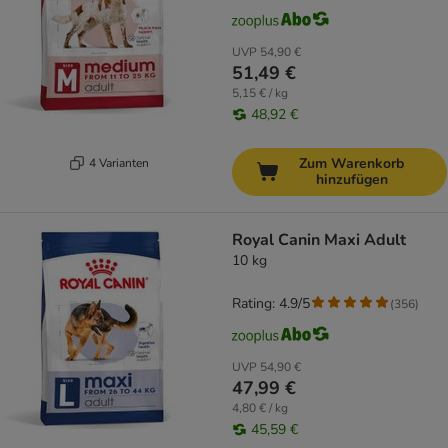
UVP
54,90 €
51,49 €
5,15 € / kg
48,92 €
Zum Warenkorb
4 Varianten
hinzufügen
Royal Canin Maxi Adult
10 kg
Rating: 4.9/5
(
356
)
UVP
54,90 €
47,99 €
4,80 € / kg
45,59 €