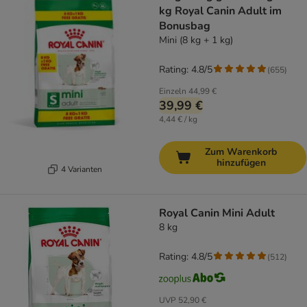
kg Royal Canin Adult im
Bonusbag
Mini (8 kg + 1 kg)
Rating: 4.8/5
(
655
)
Einzeln
44,99 €
39,99 €
4,44 € / kg
Zum Warenkorb
hinzufügen
4 Varianten
Royal Canin Mini Adult
8 kg
Rating: 4.8/5
(
512
)
UVP
52,90 €