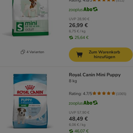
Rating: 4.8/5
(
512
)
UVP
28,90 €
26,99 €
6,75 € / kg
25,64 €
Zum Warenkorb
4 Varianten
hinzufügen
Royal Canin Mini Puppy
8 kg
Rating: 4.7/5
(
1065
)
UVP
57,90 €
48,49 €
6,06 € / kg
46,07 €