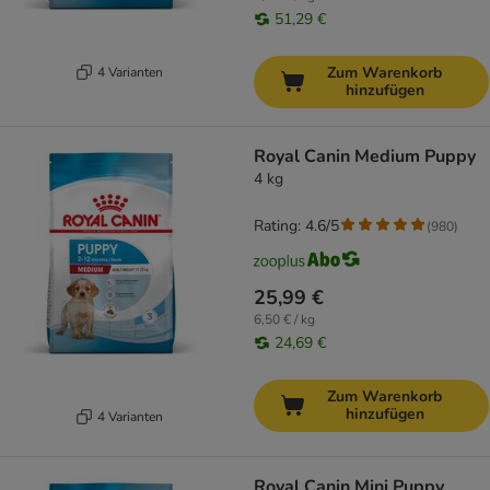
51,29 €
Zum Warenkorb
4 Varianten
hinzufügen
Royal Canin Medium Puppy
4 kg
Rating: 4.6/5
(
980
)
25,99 €
6,50 € / kg
24,69 €
Zum Warenkorb
hinzufügen
4 Varianten
Royal Canin Mini Puppy