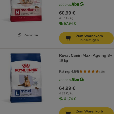
60,99 €
4,07 € / kg
57,94 €
3 Varianten
Zum Warenkorb
hinzufügen
Royal Canin Maxi Ageing 8+
15 kg
Rating: 4.5/5
(
19
)
64,99 €
4,33 € / kg
61,74 €
Zum Warenkorb