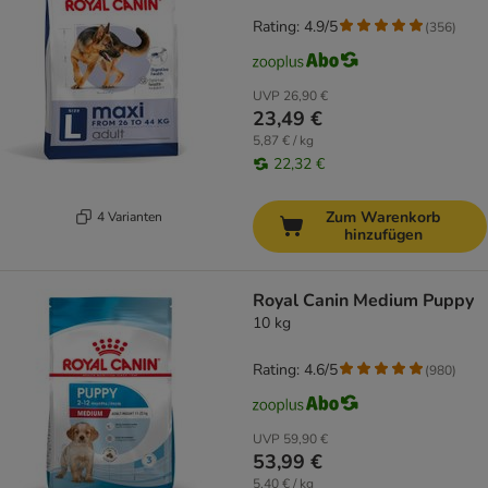
Rating: 4.9/5
(
356
)
UVP
26,90 €
23,49 €
5,87 € / kg
22,32 €
Zum Warenkorb
4 Varianten
hinzufügen
Royal Canin Medium Puppy
10 kg
Rating: 4.6/5
(
980
)
UVP
59,90 €
53,99 €
5,40 € / kg