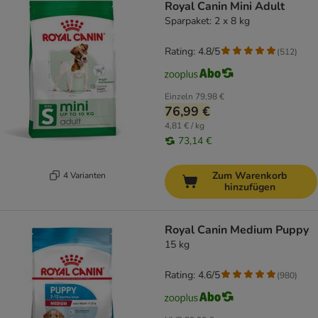
Royal Canin Mini Adult
Sparpaket: 2 x 8 kg
Rating: 4.8/5
(
512
)
Einzeln
79,98 €
76,99 €
4,81 € / kg
73,14 €
Zum Warenkorb
4 Varianten
hinzufügen
Royal Canin Medium Puppy
15 kg
Rating: 4.6/5
(
980
)