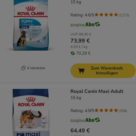
15 kg
Rating: 4.6/5
(
1273
)
UVP
89,90 €
73,99 €
4,93 € / kg
70,29 €
Zum Warenkorb
4 Varianten
hinzufügen
Royal Canin Maxi Adult
15 kg
Rating: 4.9/5
(
356
)
64,49 €