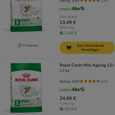
Rating: 4.8/5
(
229
)
UVP
15,90 €
13,49 €
8,99 € / kg
12,82 €
Zum Warenkorb
3 Varianten
hinzufügen
Royal Canin Mini Ageing 12+
3,5 kg
Rating: 4.8/5
(
229
)
24,99 €
7,14 € / kg
23,74 €