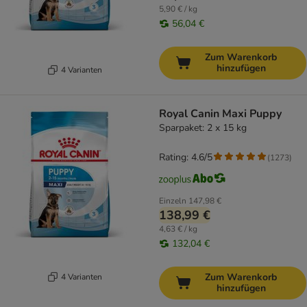
5,90 € / kg
56,04 €
Zum Warenkorb
hinzufügen
4 Varianten
Royal Canin Maxi Puppy
Sparpaket: 2 x 15 kg
Rating: 4.6/5
(
1273
)
Einzeln
147,98 €
138,99 €
4,63 € / kg
132,04 €
Zum Warenkorb
4 Varianten
hinzufügen