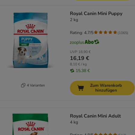
Royal Canin Mini Puppy
2 kg
Rating: 4.7/5
(
1065
)
UVP
18,90 €
16,19 €
8,10 € / kg
15,38 €
Zum Warenkorb
4 Varianten
hinzufügen
Royal Canin Mini Adult
4 kg