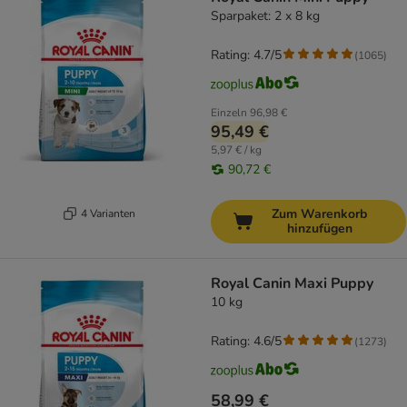
Sparpaket: 2 x 8 kg
Rating: 4.7/5
(
1065
)
Einzeln
96,98 €
95,49 €
5,97 € / kg
90,72 €
Zum Warenkorb
4 Varianten
hinzufügen
Royal Canin Maxi Puppy
10 kg
Rating: 4.6/5
(
1273
)
58,99 €