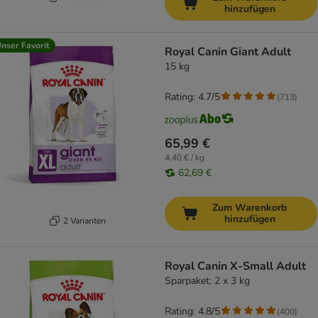
hinzufügen
nser Favorit
Royal Canin Giant Adult
15 kg
Rating: 4.7/5
(
713
)
65,99 €
4,40 € / kg
62,69 €
Zum Warenkorb
hinzufügen
2 Varianten
Royal Canin X-Small Adult
Sparpaket: 2 x 3 kg
Rating: 4.8/5
(
400
)