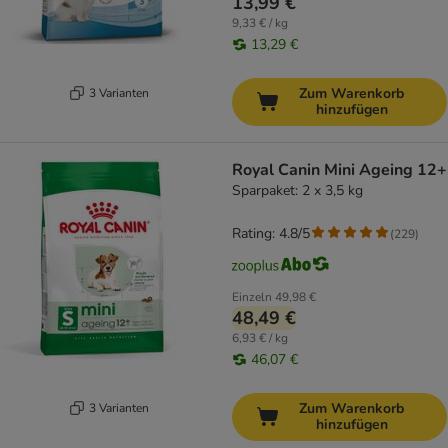
13,99 €
9,33 € / kg
13,29 €
Zum Warenkorb
3 Varianten
hinzufügen
Royal Canin Mini Ageing 12+
Sparpaket: 2 x 3,5 kg
Rating: 4.8/5
(
229
)
Einzeln
49,98 €
48,49 €
6,93 € / kg
46,07 €
Zum Warenkorb
3 Varianten
hinzufügen