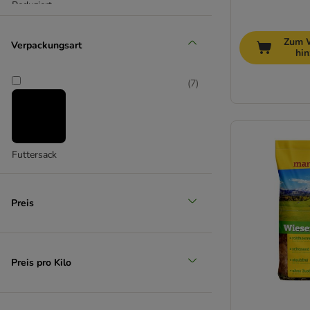
Reduziert
(
1
)
Zum 
Verpackungsart
hi
(
7
)
Unser Favorit
Futtersack
Preis
Preis pro Kilo