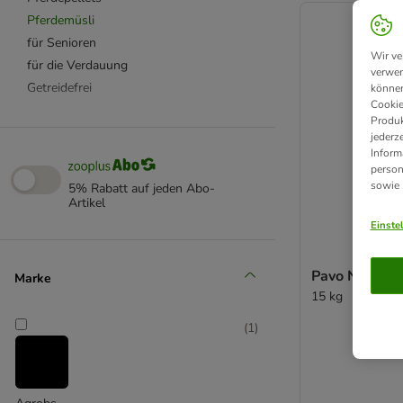
Pferdemüsli
für Senioren
Wir ve
für die Verdauung
verwen
Getreidefrei
können
Cookie
Produk
jederz
Inform
person
sowie
5% Rabatt auf jeden Abo-
Artikel
Einste
Pavo Nature's
Marke
15 kg
(
1
)