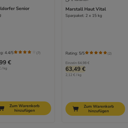
ldorfer Senior
Marstall Haut Vital
g
Sparpaket: 2 x 15 kg
g: 4.4/5
(
7
)
Rating: 5/5
(
2
)
99 €
Einzeln
64,98 €
63,49 €
 / kg
2,12 € / kg
Zum Warenkorb
Zum Warenkorb
hinzufügen
hinzufügen