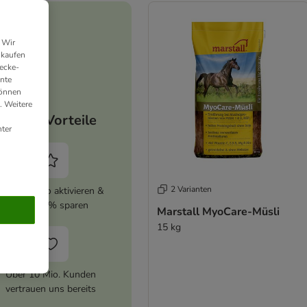
 Wir
nkaufen
ecke-
ante
können
. Weitere
Deine Vorteile
ter
2 Varianten
zooplus Abo aktivieren &
immer 5% sparen
Marstall MyoCare-Müsli
15 kg
Über 10 Mio. Kunden
vertrauen uns bereits