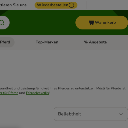
tieren Sie uns
Wiederbestellen
Warenkorb
Pferd
Top-Marken
% Angebote
: Fisch
tegorie-Menü öffnen: Vogel
Kategorie-Menü öffnen: Pferd
Kategorie-Menü öffnen: T
ndheit und Leistungsfähigkeit Ihres Pferdes zu unterstützen. Müsli für Pferde ist 
er für Pferde
 und 
Pferdeleckerlis
!
Beliebtheit