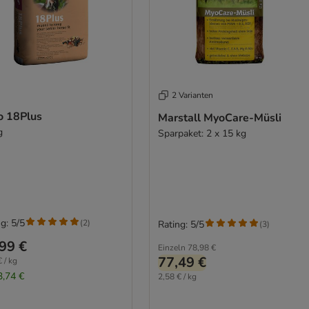
2 Varianten
o 18Plus
Marstall MyoCare-Müsli
g
Sparpaket: 2 x 15 kg
g: 5/5
(
2
)
Rating: 5/5
(
3
)
99 €
Einzeln
78,98 €
77,49 €
 / kg
3,74 €
2,58 € / kg