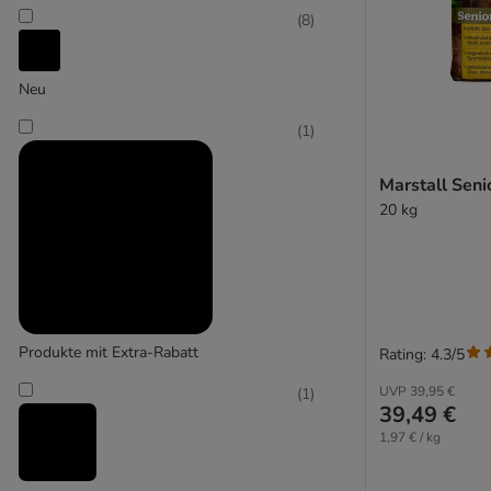
(
8
)
Pavo
Neu
(
1
)
Marstall Seni
20 kg
Produkte mit Extra-Rabatt
Rating: 4.3/5
UVP
39,95 €
(
1
)
39,49 €
1,97 € / kg