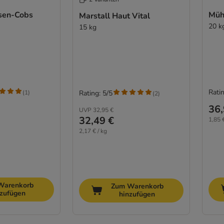
sen-Cobs
Müh
Marstall Haut Vital
20 k
15 kg
Ratin
(
1
)
Rating: 5/5
(
2
)
36,
UVP
32,95 €
32,49 €
1,85 €
2,17 € / kg
Warenkorb
Zum Warenkorb
nzufügen
hinzufügen