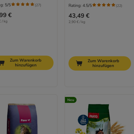
g: 5/5
(
27
)
Rating: 4.5/5
(
22
)
99 €
43,49 €
 / kg
2,90 € / kg
Zum Warenkorb
Zum Warenkorb
hinzufügen
hinzufügen
Neu