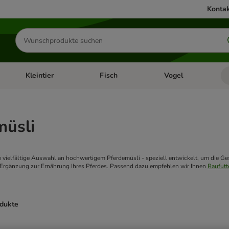
Kontak
Produkte
suchen
Kleintier
Fisch
Vogel
utter & Zubehör
Kategorie-Menü öffnen: Hundefutter & Zubehör
Kategorie-Menü öffnen: Kleintier
Kategorie-Menü öffnen
Ka
müsli
 vielfältige Auswahl an hochwertigem Pferdemüsli - speziell entwickelt, um die Gesu
 Ergänzung zur Ernährung Ihres Pferdes. Passend dazu empfehlen wir Ihnen 
Raufutt
odukte
ve been changed