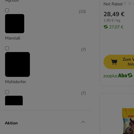
Agrobs
Not Rated
(
10
)
28,49 €
1,90 € / kg
27,07 €
Marstall
(
7
)
Zum 
hi
Mühldorfer
(
7
)
PANTO
Aktion
(
5
)