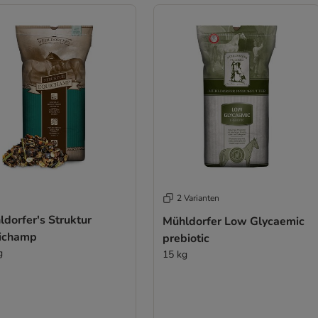
2 Varianten
dorfer's Struktur
Mühldorfer Low Glycaemic
ichamp
prebiotic
g
15 kg