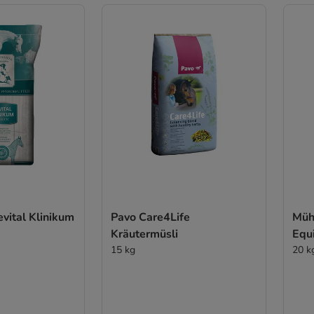
vital Klinikum
Pavo Care4Life
Mühl
Kräutermüsli
Equ
15 kg
20 k