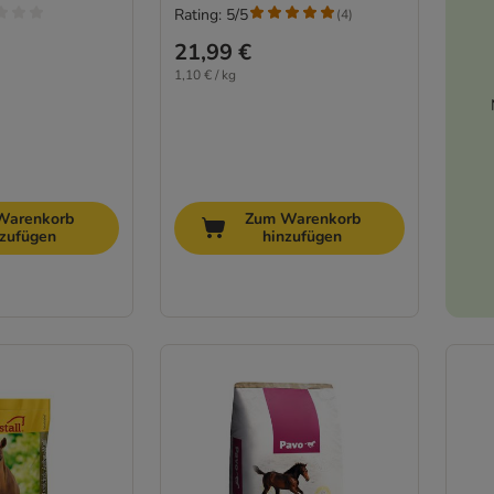
Rating: 5/5
(
4
)
21,99 €
1,10 € / kg
Warenkorb
Zum Warenkorb
nzufügen
hinzufügen