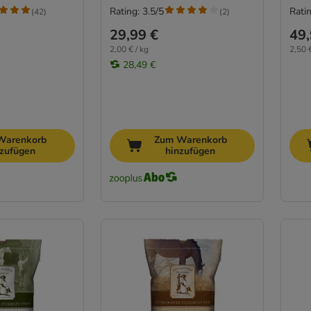
Rating: 3.5/5
Ratin
(
42
)
(
2
)
29,99 €
49,
2,00 € / kg
2,50 €
28,49 €
Warenkorb
Zum Warenkorb
nzufügen
hinzufügen