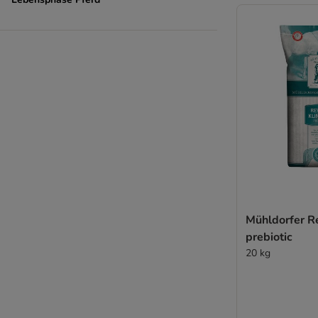
Mühldorfer Re
prebiotic
20 kg