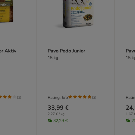
or Aktiv
Pavo Podo Junior
Pav
15 kg
15 k
Rating: 5/5
Ratin
(
3
)
(
2
)
33,99 €
24,
2,27 € / kg
1,67 €
32,29 €
2