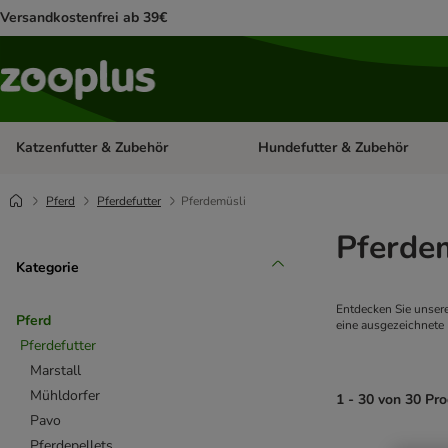
Versandkostenfrei ab 39€
Katzenfutter & Zubehör
Hundefutter & Zubehör
Kategorie-Menü öffnen: Katzenf
Pferd
Pferdefutter
Pferdemüsli
Pferde
Kategorie
Entdecken Sie unsere
Pferd
eine ausgezeichnete
Pferdefutter
Marstall
Mühldorfer
1 - 30 von 30 Pr
Pavo
Pferdepellets
product items ha