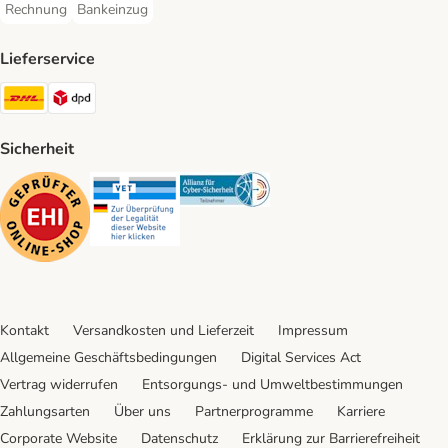
Rechnung
Bankeinzug
Rechnung Payment Method
Bankeinzug Payment Method
Lieferservice
DHL Shipping Method
DPD Shipping Method
Sicherheit
Security
Security
Security
Kontakt
Versandkosten und Lieferzeit
Impressum
Allgemeine Geschäftsbedingungen
Digital Services Act
Vertrag widerrufen
Entsorgungs- und Umweltbestimmungen
Zahlungsarten
Über uns
Partnerprogramme
Karriere
Corporate Website
Datenschutz
Erklärung zur Barrierefreiheit