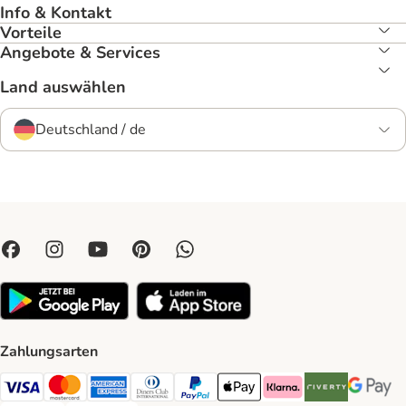
Info & Kontakt
Vorteile
Angebote & Services
Land auswählen
Deutschland / de
Zahlungsarten
Visa Payment Method
Mastercard Payment Method
American Express Payment Method
Diners Club Payment Method
PayPal Payment Method
Apple Pay Payment Method
Klarna Payment Method
Riverty Payment 
Google P