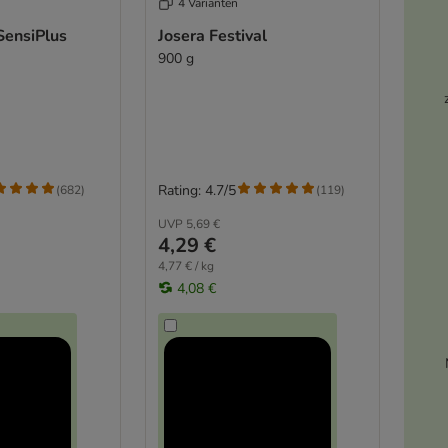
4 Varianten
SensiPlus
Josera Festival
900 g
Rating: 4.7/5
(
682
)
(
119
)
UVP
5,69 €
4,29 €
4,77 € / kg
4,08 €