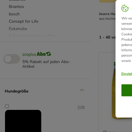
Briantos
bosch
Josera Hundefutter
Wir ve
aus hochwertigen Ro
Concept for Life
verwen
Eukanuba
können
Cookie
Eukanuba Veterinary Diet
1 - 48 von 84 Pr
Produk
Green Petfood
jederz
Inform
Happy Dog Supreme
product items ha
person
Hill's Prescription Diet
sowie
5% Rabatt auf jeden Abo-
Hill's Science Plan
Artikel
Josera
Einste
Lukullus Naturkost
Markus Mühle
Hundegröße
Purizon
RINTI
(
10
)
Rocco
Rocco Diet Care
Royal Canin Breed (Rasse)
Royal Canin Size