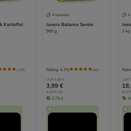
4 Varianten
4 
& Kartoffel
Josera Balance Senior
Jose
900 g
3 kg
Rating: 4.7/5
Ratin
(
229
)
(
40
)
UVP
5,69 €
UVP
3,99 €
18,
4,43 € / kg
6,33 €
3,79 €
1