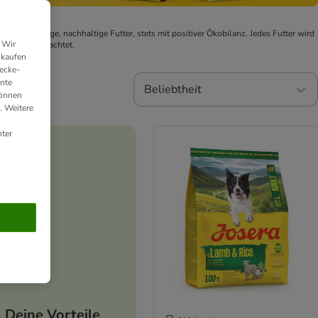
nd das richtige, nachhaltige Futter, stets mit positiver Ökobilanz. Jedes Futter wird
 Wir
erpackung geachtet.
nkaufen
ecke-
ante
Beliebtheit
können
. Weitere
ter
Deine Vorteile