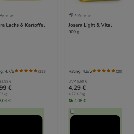
Varianten
4 Varianten
ra Lachs & Kartoffel
Josera Light & Vital
900 g
g: 4.7/5
Rating: 4.9/5
(
229
)
(
29
)
21,99 €
UVP
5,69 €
99 €
4,29 €
 / kg
4,77 € / kg
8,04 €
4,08 €