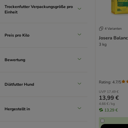
Pan Mięsko
Trockenfutter Verpackungsgröße pro
Pedigree
Einheit
Perfect Fit
Pitti Boris
4 Varianten
PrimaDog
Preis pro Kilo
Josera Balanc
Primal
3 kg
Primum
Professional+
Prolife Sensitive
Bewertung
PURINA Dog Chow
PURINA Friskies
PURINA ONE
Rating: 4.7/5
Diätfutter Hund
PURINA PRO PLAN
UVP
17,49 €
PURINA PRO PLAN Veterinary Diets
13,99 €
Rafi
4,66 € / kg
Hergestellt in
Rosie's Farm
13,29 €
Royal Canin Care Nutrition
Royal Canin Club / Selection