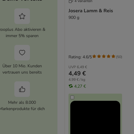
4 Varianten
Josera Lamm & Reis
900 g
zooplus Abo aktivieren &
immer 5% sparen
Rating: 4.6/5
(
50
)
Über 10 Mio. Kunden
UVP
6,49 €
4,49 €
vertrauen uns bereits
4,99 € / kg
4,27 €
Mehr als 8.000
Markenprodukte für dich