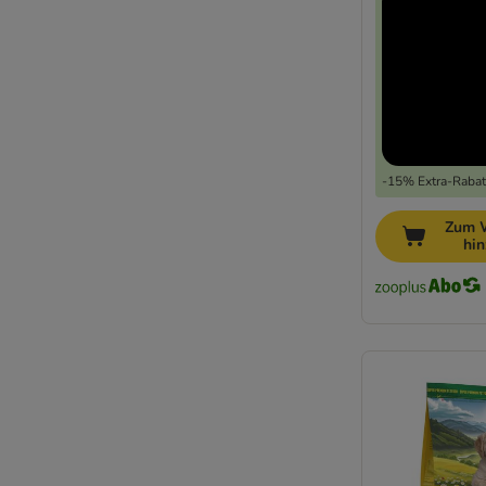
Schesir
Simpsons Premium
Smolke
SPECIFIC Veterinary Diet
Taste of the Wild Ancient Grains
Taste of The Wild Prey
Taste of the Wild
-15% Extra-Rabatt
Tropidog
Zum 
Trovet
hi
Ultima
Virbac Veterinary HPM Diätfutter
Virbac Veterinary HPM
Wellness Core
Wiejska Zagroda
WOW
Yarrah - BIO
Ziwi Peak
Getreidefrei