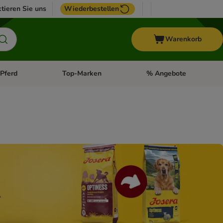
tieren Sie uns
Wiederbestellen
Warenkorb
Pferd
Top-Marken
% Angebote
: Fisch
tegorie-Menü öffnen: Vogel
Kategorie-Menü öffnen: Pferd
Kategorie-Menü öffnen: T