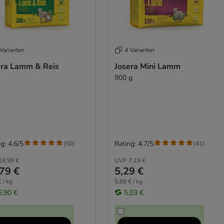
Varianten
4 Varianten
era Lamm & Reis
Josera Mini Lamm
900 g
g: 4.6/5
Rating: 4.7/5
(
50
)
(
41
)
18,99 €
UVP
7,19 €
79 €
5,29 €
 / kg
5,88 € / kg
6,90 €
5,03 €