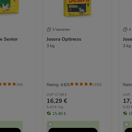
3 Varianten
4 
e Senior
Josera Optiness
Jos
3 kg
3 kg
Rating: 4.6/5
Ratin
(
40
)
(
330
)
UVP
17,99 €
UVP
16,29 €
17,
5,43 € / kg
5,93 €
15,48 €
1