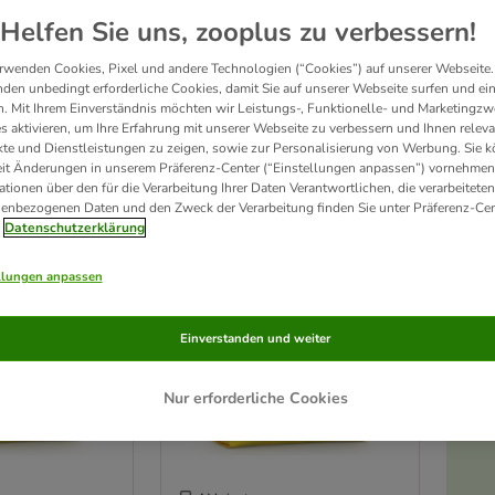
Helfen Sie uns, zooplus zu verbessern!
:
Bedarfsorientierte Ernährung ist so individuell wie Ihr Hund. Josera hat für jeden Hu
rwenden Cookies, Pixel und andere Technologien (“Cookies”) auf unserer Webseite.
hstoffen aus Deutschland hergestellt, dabei wird immer auf eine umweltgerechte V
den unbedingt erforderliche Cookies, damit Sie auf unserer Webseite surfen und ei
. Mit Ihrem Einverständnis möchten wir Leistungs-, Funktionelle- und Marketingzw
s aktivieren, um Ihre Erfahrung mit unserer Webseite zu verbessern und Ihnen relev
odukte
te und Dienstleistungen zu zeigen, sowie zur Personalisierung von Werbung. Sie 
eit Änderungen in unserem Präferenz-Center (“Einstellungen anpassen”) vornehmen
ationen über den für die Verarbeitung Ihrer Daten Verantwortlichen, die verarbeiteten
ve been changed
enbezogenen Daten und den Zweck der Verarbeitung finden Sie unter Präferenz-Cen
Datenschutzerklärung
llungen anpassen
Einverstanden und weiter
Nur erforderliche Cookies