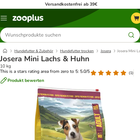
Versandkostenfrei ab 39€
Menü
Produkte
suchen
Hundefutter & Zubehör
Hundefutter trocken
Josera
Josera Mini 
Josera Mini Lachs & Huhn
10 kg
This is a stars rating area from zero to 5: 5.0/5
(
1
)
Produkt bewerten