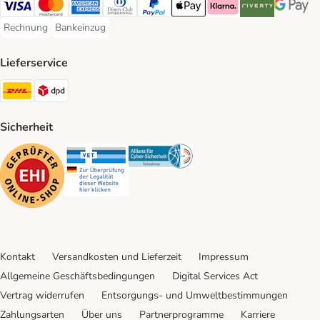
Visa Payment Method
Mastercard Payment Method
American Express Payment Method
Diners Club Payment Method
PayPal Payment Method
Apple Pay Payment Method
Klarna Payment Method
Riverty Payment 
Google P
Rechnung
Bankeinzug
Rechnung Payment Method
Bankeinzug Payment Method
Lieferservice
DHL Shipping Method
DPD Shipping Method
Sicherheit
Security
Security
Security
Kontakt
Versandkosten und Lieferzeit
Impressum
Allgemeine Geschäftsbedingungen
Digital Services Act
Vertrag widerrufen
Entsorgungs- und Umweltbestimmungen
Zahlungsarten
Über uns
Partnerprogramme
Karriere