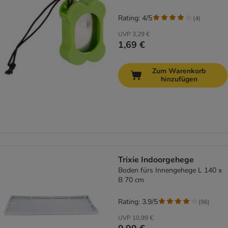
Rating: 4/5
(
4
)
UVP
3,29 €
1,69 €
Zum Warenkorb
hinzufügen
Trixie Indoorgehege
Boden fürs Innengehege L 140 x
B 70 cm
Rating: 3.9/5
(
96
)
UVP
10,99 €