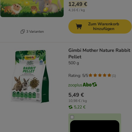
12,49 €
4,16 € / kg
Zum Warenkorb
hinzufügen
3 Varianten
Gimbi Mother Nature Rabbit
Pellet
500 g
Rating: 5/5
(
1
)
5,49 €
10,98 € / kg
5,22 €