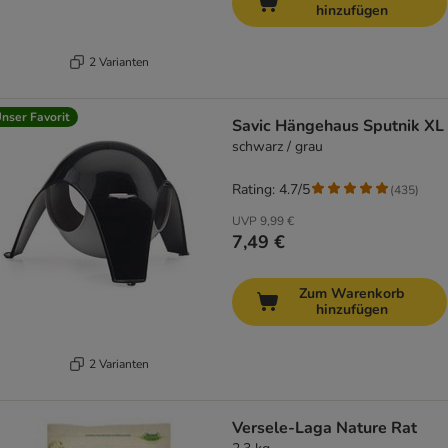
hinzufügen
2 Varianten
nser Favorit
Savic Hängehaus Sputnik XL
schwarz / grau
Rating: 4.7/5
(
435
)
UVP
9,99 €
7,49 €
Zum Warenkorb
hinzufügen
2 Varianten
Versele-Laga Nature Rat