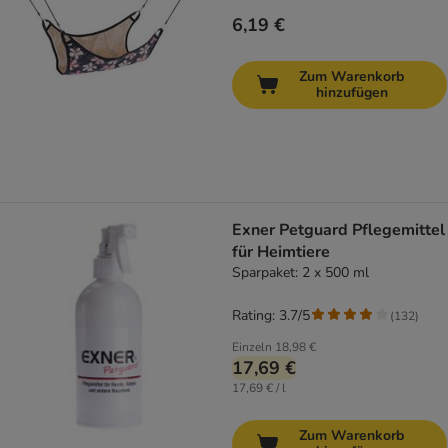
6,19 €
Zum Warenkorb
hinzufügen
Exner Petguard Pflegemittel
für Heimtiere
Sparpaket: 2 x 500 ml
Rating: 3.7/5
(
132
)
Einzeln
18,98 €
17,69 €
17,69 € / l
Zum Warenkorb