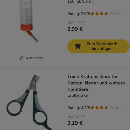
150 ml, Small
Rating: 3.8/5
(
972
)
UVP
3,99 €
2,99 €
Zum Warenkorb
hinzufügen
4 Varianten
Trixie Krallenschere für
Katzen, Nager und weitere
Kleintiere
Größe: 8 cm
Rating: 4.3/5
(
240
)
UVP
4,99 €
3,19 €