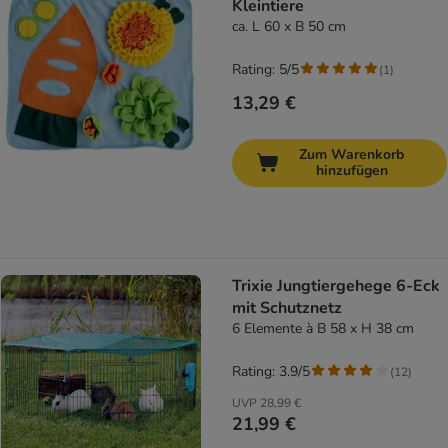
Kleintiere
ca. L 60 x B 50 cm
Rating: 5/5
(
1
)
13,29 €
Zum Warenkorb
hinzufügen
Trixie Jungtiergehege 6-Eck
mit Schutznetz
6 Elemente à B 58 x H 38 cm
Rating: 3.9/5
(
12
)
UVP
28,99 €
21,99 €