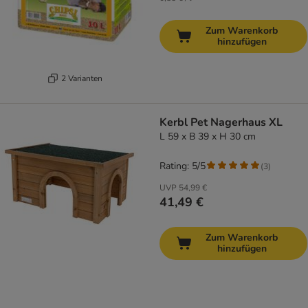
Zum Warenkorb
hinzufügen
2 Varianten
Kerbl Pet Nagerhaus XL
L 59 x B 39 x H 30 cm
Rating: 5/5
(
3
)
UVP
54,99 €
41,49 €
Zum Warenkorb
hinzufügen