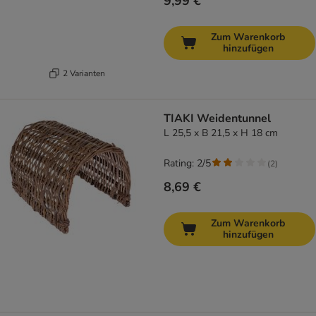
9,99 €
Zum Warenkorb
hinzufügen
2 Varianten
TIAKI Weidentunnel
L 25,5 x B 21,5 x H 18 cm
Rating: 2/5
(
2
)
8,69 €
Zum Warenkorb
hinzufügen