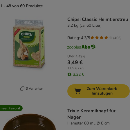
1 - 48 von 60 Produkte
product items have been changed
Chipsi Classic Heimtierstreu
3,2 kg (ca. 60 Liter)
Rating: 4.3/5
(
406
)
UVP
4,49 €
3,49 €
1,09 € / kg
3,32 €
Zum Warenkorb
3 Varianten
hinzufügen
nser Favorit
Trixie Keramiknapf für
Nager
Hamster 80 ml, Ø 8 cm