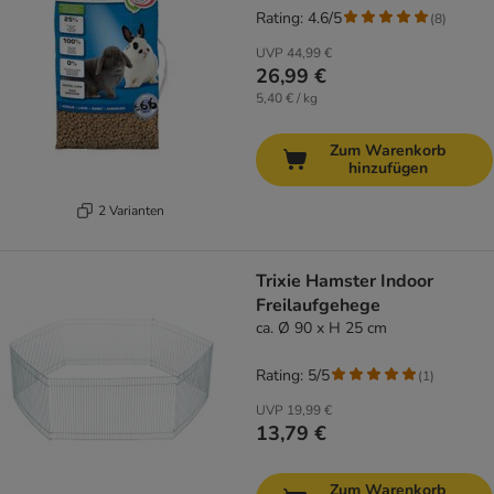
Rating: 4.6/5
(
8
)
UVP
44,99 €
26,99 €
5,40 € / kg
Zum Warenkorb
hinzufügen
2 Varianten
Trixie Hamster Indoor
Freilaufgehege
ca. Ø 90 x H 25 cm
Rating: 5/5
(
1
)
UVP
19,99 €
13,79 €
Zum Warenkorb