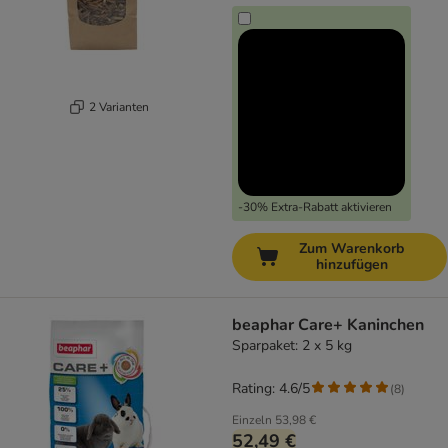
2 Varianten
-30% Extra-Rabatt aktivieren
Zum Warenkorb
hinzufügen
beaphar Care+ Kaninchen
Sparpaket: 2 x 5 kg
Rating: 4.6/5
(
8
)
Einzeln
53,98 €
52,49 €