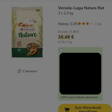
Versele-Laga Nature Rat
2 x 2,3 kg
Rating: 3.3/5
(
6
)
Einzeln
27,98 €
26,49 €
5,76 € / kg
2 Varianten
-10% Extra-Rabatt aktivieren
Zum Warenkorb
hinzufügen