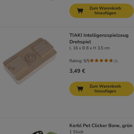
Zum Warenkorb
hinzufügen
TIAKI Intelligenzspielzeug
Drehspiel
L 16 x B 8 x H 3,5 cm
Rating: 5/5
(
3
)
3,49 €
Zum Warenkorb
hinzufügen
Kerbl Pet Clicker Bone, grün
1 Stück