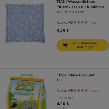
TIAKI Wasserdichtes
Plüschkissen für Kleintiere
ca. L 50 x B 50 cm
Rating: 4/5
(
3
)
8,49 €
Zum Warenkorb
hinzufügen
Chipsi Mais-Granulat
10 l
Rating: 4/5
(
160
)
UVP
10,99 €
8,49 €
0,85 € / l