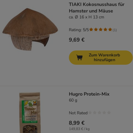
TIAKI Kokosnusshaus für
Hamster und Mäuse
ca. Ø 16 x H 13 cm
Rating: 5/5
(
1
)
9,69 €
Zum Warenkorb
hinzufügen
Hugro Protein-Mix
60 g
Not Rated
8,99 €
149,83 € / kg