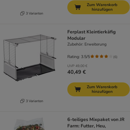
Zum Warenkorb
hinzufügen
3 Varianten
Ferplast Kleintierkäfig
Modular
Zubehör: Erweiterung
Rating: 3.5/5
(
6
)
UVP
49,00 €
40,49 €
Zum Warenkorb
hinzufügen
3 Varianten
6-teiliges Mixpaket von JR
Farm: Futter, Heu,