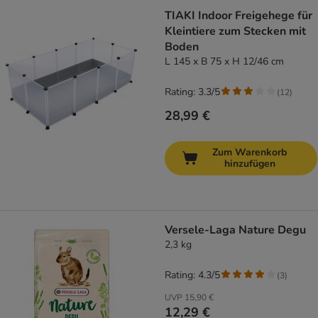
TIAKI Indoor Freigehege für
Kleintiere zum Stecken mit
Boden
L 145 x B 75 x H 12/46 cm
Rating: 3.3/5
(
12
)
28,99 €
Zum Warenkorb
hinzufügen
Versele-Laga Nature Degu
2,3 kg
Rating: 4.3/5
(
3
)
UVP
15,90 €
12,29 €