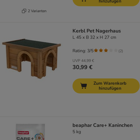
hinzufügen
2 Varianten
Kerbl Pet Nagerhaus
L 45 x B 32 x H 27 cm
Rating: 3/5
(
2
)
UVP
44,99 €
30,99 €
Zum Warenkorb
hinzufügen
beaphar Care+ Kaninchen
5 kg