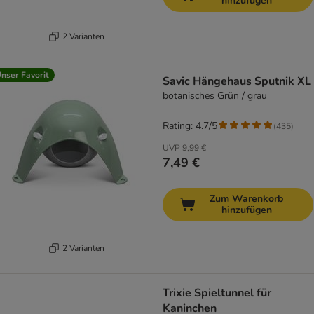
hinzufügen
2 Varianten
nser Favorit
Savic Hängehaus Sputnik XL
botanisches Grün / grau
Rating: 4.7/5
(
435
)
UVP
9,99 €
7,49 €
Zum Warenkorb
hinzufügen
2 Varianten
Trixie Spieltunnel für
Kaninchen