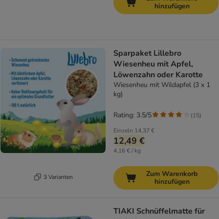
hinzufügen
Sparpaket Lillebro
Wiesenheu mit Apfel,
Löwenzahn oder Karotte
Wiesenheu mit Wildapfel (3 x 1
kg)
Rating: 3.5/5
(
15
)
Einzeln
14,37 €
12,49 €
4,16 € / kg
Zum Warenkorb
3 Varianten
hinzufügen
TIAKI Schnüffelmatte für