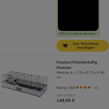
-20% Extra-Rabatt aktivieren
Zum Warenkorb
hinzufügen
Ferplast Kleintierkäfig
Modular
Modular 4: L 179 x B 72 x H 56
cm
Rating: 3.5/5
(
6
)
UVP
179,00 €
148,99 €