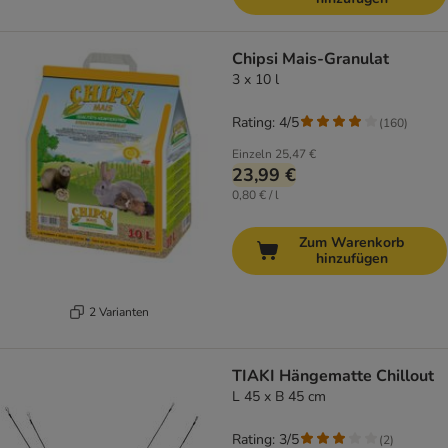
Chipsi Mais-Granulat
3 x 10 l
Rating: 4/5
(
160
)
Einzeln
25,47 €
23,99 €
0,80 € / l
Zum Warenkorb
hinzufügen
2 Varianten
TIAKI Hängematte Chillout
L 45 x B 45 cm
Rating: 3/5
(
2
)