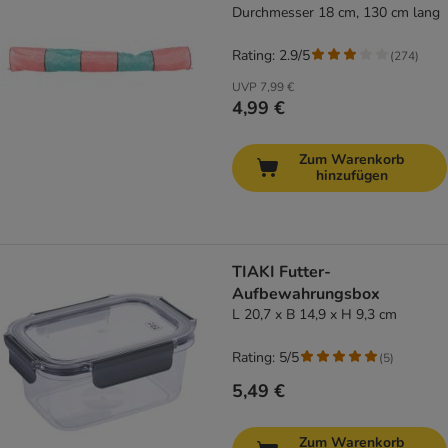
Durchmesser 18 cm, 130 cm lang
Rating: 2.9/5
(
274
)
UVP
7,99 €
4,99 €
Zum Warenkorb
hinzufügen
TIAKI Futter-
Aufbewahrungsbox
L 20,7 x B 14,9 x H 9,3 cm
Rating: 5/5
(
5
)
5,49 €
Zum Warenkorb