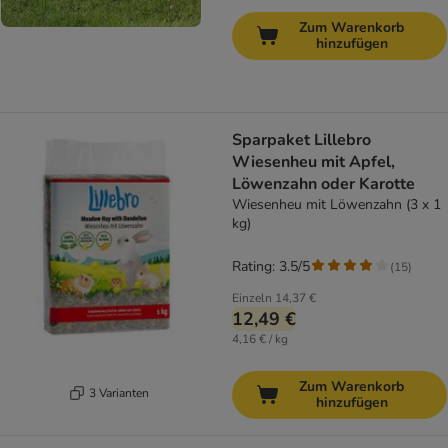
Zum Warenkorb
hinzufügen
Sparpaket Lillebro
Wiesenheu mit Apfel,
Löwenzahn oder Karotte
Wiesenheu mit Löwenzahn (3 x 1
kg)
Rating: 3.5/5
(
15
)
Einzeln
14,37 €
12,49 €
4,16 € / kg
Zum Warenkorb
3 Varianten
hinzufügen