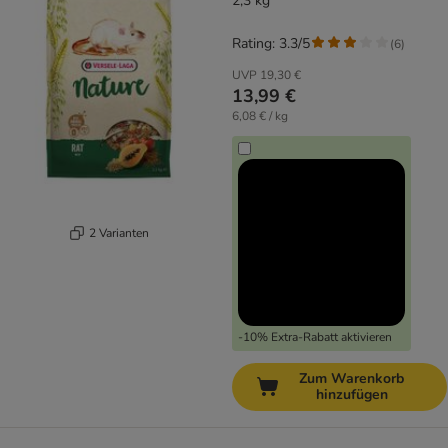
2,3 kg
Rating: 3.3/5
(
6
)
UVP
19,30 €
13,99 €
6,08 € / kg
2 Varianten
-10% Extra-Rabatt aktivieren
Zum Warenkorb
hinzufügen