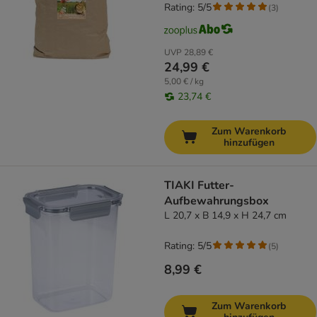
Rating: 5/5
(
3
)
UVP
28,89 €
24,99 €
5,00 € / kg
23,74 €
Zum Warenkorb
hinzufügen
TIAKI Futter-
Aufbewahrungsbox
L 20,7 x B 14,9 x H 24,7 cm
Rating: 5/5
(
5
)
8,99 €
Zum Warenkorb