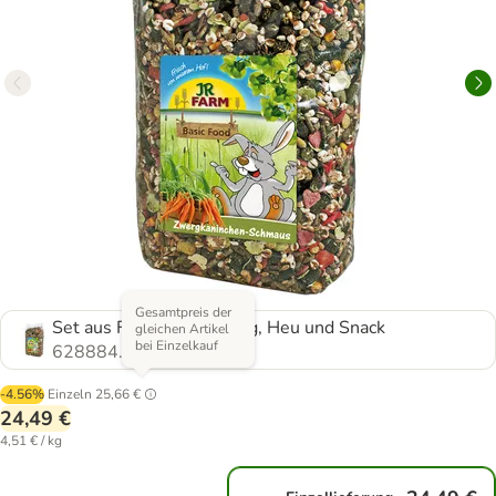
Gesamtpreis der
Set aus Futter, Ergänzung, Heu und Snack
gleichen Artikel
bei Einzelkauf
628884.0
-4.56%
Einzeln
25,66 €
24,49 €
4,51 € / kg