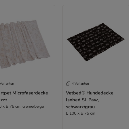
Varianten
4 Varianten
rtpet Microfaserdecke
Vetbed® Hundedecke
zzz
Isobed SL Paw,
0 x B 75 cm, creme/beige
schwarz/grau
L 100 x B 75 cm