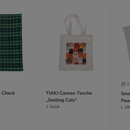
3 
e Check
TIAKI Canvas-Tasche
Sma
„Smiling Cats“
Paw
1 Stück
L 10