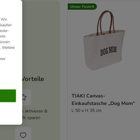
Unser Favorit
 Wir
nkaufen
ecke-
ante
können
. Weitere
ter
Deine Vorteile
TIAKI Canvas-
Einkaufstasche „Dog Mom“
L 50 x H 35 cm
zooplus Abo aktivieren &
immer 5% sparen