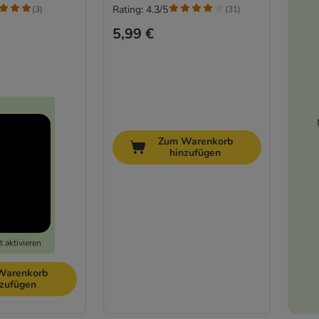
Rating: 4.3/5
(
3
)
(
31
)
5,99 €
Zum Warenkorb
hinzufügen
 aktivieren
Warenkorb
nzufügen