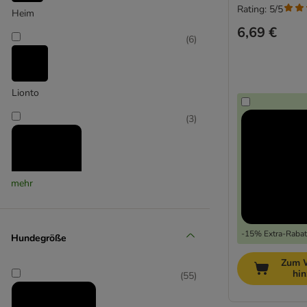
Rating: 5/5
Heim
6,69 €
(
6
)
Lionto
(
3
)
mehr
Modern Living
(
46
)
-15% Extra-Rabatt
Hundegröße
Zum 
hi
(
55
)
Molly Mutt