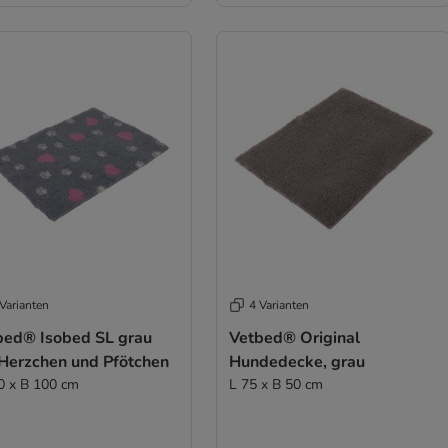
Varianten
4 Varianten
bed® Isobed SL grau
Vetbed® Original
 Herzchen und Pfötchen
Hundedecke, grau
0 x B 100 cm
L 75 x B 50 cm