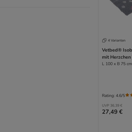
4 Varianten
Vetbed® Isob
mit Herzchen
L 100 x B 75 cm
Rating: 4.6/5
UVP
36,39 €
27,49 €