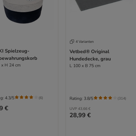
4 Varianten
KI Spielzeug-
Vetbed® Original
bewahrungskorb
Hundedecke, grau
 x H 24 cm
L 100 x B 75 cm
g: 4.3/5
(
6
)
Rating: 3.8/5
(
314
)
9 €
UVP
43,66 €
28,99 €