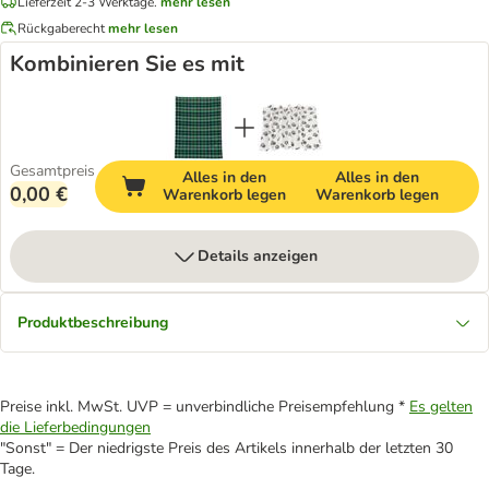
Lieferzeit 2-3 Werktage.
mehr lesen
Rückgaberecht
mehr lesen
Kombinieren Sie es mit
Gesamtpreis
Alles in den
Alles in den
0,00 €
Warenkorb legen
Warenkorb legen
Details anzeigen
Produktbeschreibung
Preise inkl. MwSt. UVP = unverbindliche Preisempfehlung *
Es gelten
die Lieferbedingungen
"Sonst" = Der niedrigste Preis des Artikels innerhalb der letzten 30
Tage.