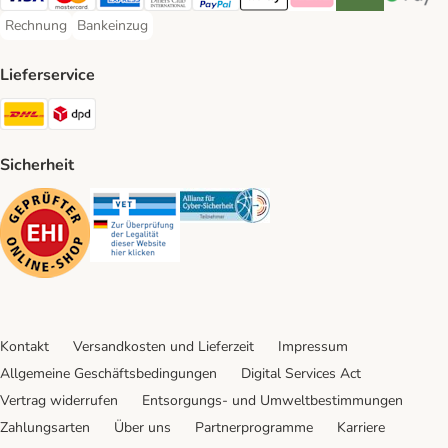
Visa Payment Method
Mastercard Payment Method
American Express Payment Method
Diners Club Payment Method
PayPal Payment Method
Apple Pay Payment Method
Klarna Payment Method
Riverty Payment 
Google P
Rechnung
Bankeinzug
Rechnung Payment Method
Bankeinzug Payment Method
Lieferservice
DHL Shipping Method
DPD Shipping Method
Sicherheit
Security
Security
Security
Kontakt
Versandkosten und Lieferzeit
Impressum
Allgemeine Geschäftsbedingungen
Digital Services Act
Vertrag widerrufen
Entsorgungs- und Umweltbestimmungen
Zahlungsarten
Über uns
Partnerprogramme
Karriere