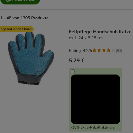
1 - 48 von 1305 Produkte
product items have been changed
ngebot endet bald
Fellpflege Handschuh Katze
ca. L 24 x B 18 cm
Rating: 4.2/5
(
53
)
5,29 €
-15% Extra-Rabatt aktivieren