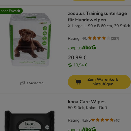
nser Favorit
zooplus Trainingsunterlage
für Hundewelpen
X-Large: L 90 x B 60 cm, 30 Stück
Rating: 4/5
(
287
)
20,99 €
19,94 €
Zum Warenkorb
3 Varianten
hinzufügen
kooa Care Wipes
50 Stück, Kokos-Duft
Rating: 4.9/5
(
40
)