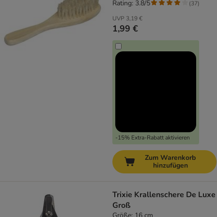
Rating: 3.8/5
(
37
)
UVP
3,19 €
1,99 €
-15% Extra-Rabatt aktivieren
Zum Warenkorb
hinzufügen
Trixie Krallenschere De Luxe
Groß
Größe: 16 cm