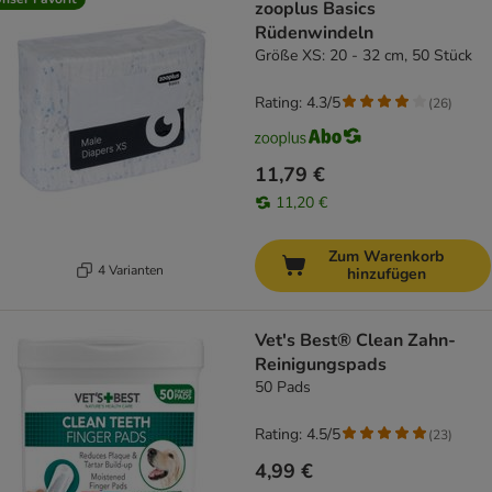
zooplus Basics
Rüdenwindeln
Größe XS: 20 - 32 cm, 50 Stück
Rating: 4.3/5
(
26
)
11,79 €
11,20 €
Zum Warenkorb
4 Varianten
hinzufügen
Vet's Best® Clean Zahn-
Reinigungspads
50 Pads
Rating: 4.5/5
(
23
)
4,99 €