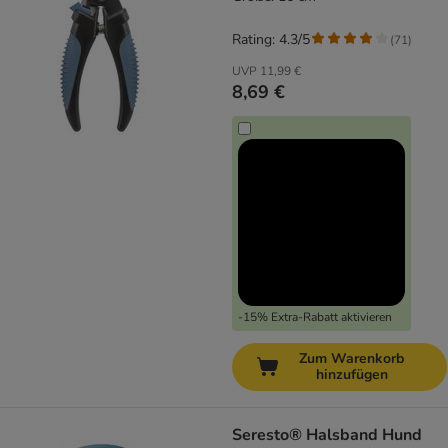
Rating: 4.3/5
(
71
)
UVP
11,99 €
8,69 €
-15% Extra-Rabatt aktivieren
Zum Warenkorb
hinzufügen
Seresto® Halsband Hund