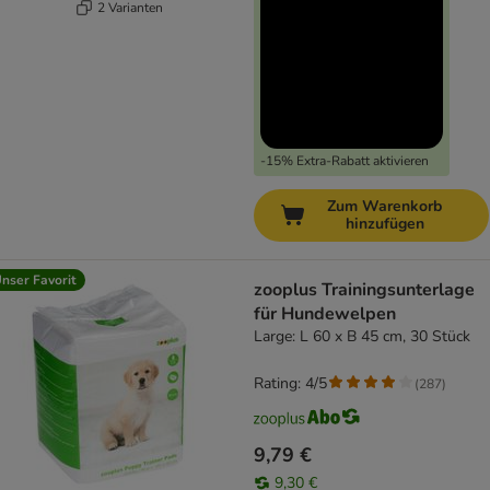
2 Varianten
-15% Extra-Rabatt aktivieren
Zum Warenkorb
hinzufügen
nser Favorit
zooplus Trainingsunterlage
für Hundewelpen
Large: L 60 x B 45 cm, 30 Stück
Rating: 4/5
(
287
)
9,79 €
9,30 €