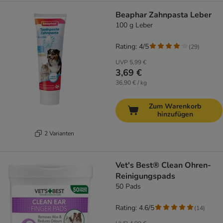
Beaphar Zahnpasta Leber
100 g Leber
Rating: 4/5
(
29
)
UVP
5,99 €
3,69 €
36,90 € / kg
Zum Warenkorb
hinzufügen
2 Varianten
Vet's Best® Clean Ohren-
Reinigungspads
50 Pads
Rating: 4.6/5
(
14
)