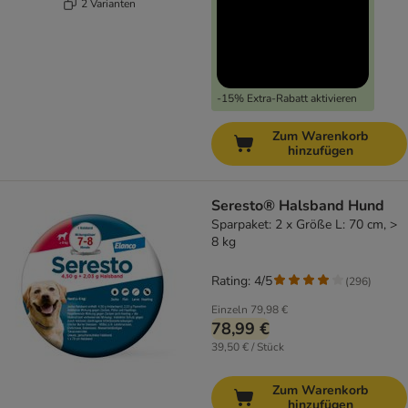
2 Varianten
-15% Extra-Rabatt aktivieren
Zum Warenkorb
hinzufügen
Seresto® Halsband Hund
Sparpaket: 2 x Größe L: 70 cm, >
8 kg
Rating: 4/5
(
296
)
Einzeln
79,98 €
78,99 €
39,50 € / Stück
Zum Warenkorb
hinzufügen