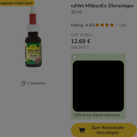
ngebot endet bald
cdVet MilbenEx Ohrreiniger
20 ml
Rating: 4.4/5
(
20
)
UVP
13,95 €
12,69 €
634,50 € / l
2 Varianten
-15% Extra-Rabatt aktivieren
Zum Warenkorb
hinzufügen