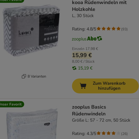
kooa Rüdenwindeln mit
Holzkohle
L, 30 Stück
Rating: 4.8/5
(
93
)
Einzeln
17,98 €
15,99 €
8,00 € / Stück
15,19 €
8 Varianten
Zum Warenkorb
hinzufügen
nser Favorit
zooplus Basics
Rüdenwindeln
Größe L: 57 - 72 cm, 50 Stück
Rating: 4.3/5
(
26
)