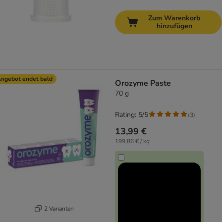
Zum Warenkorb
hinzufügen
ngebot endet bald
Orozyme Paste
70 g
Rating: 5/5
(
3
)
13,99 €
199,86 € / kg
2 Varianten