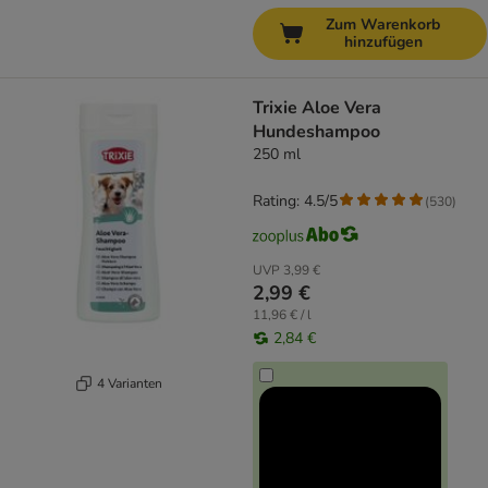
Zum Warenkorb
hinzufügen
Trixie Aloe Vera
Hundeshampoo
250 ml
Rating: 4.5/5
(
530
)
UVP
3,99 €
2,99 €
11,96 € / l
2,84 €
4 Varianten