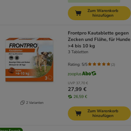
Zum Warenkorb
hinzufügen
Frontpro Kautablette gegen
Zecken und Flöhe, für Hunde
>4 bis 10 kg
3 Tabletten
Rating: 5/5
(
2
)
UVP
37,70 €
27,99 €
26,59 €
2 Varianten
Zum Warenkorb
hinzufügen
nser Favorit