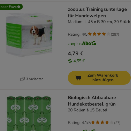
nser Favorit
zooplus Trainingsunterlage
für Hundewelpen
Medium: L 45 x B 30 cm, 30 Stück
Rating: 4/5
(
287
)
4,79 €
4,55 €
Zum Warenkorb
3 Varianten
hinzufügen
Biologisch Abbaubare
Hundekotbeutel, grün
20 Rollen à 15 Beutel
Rating: 4.1/5
(
27
)