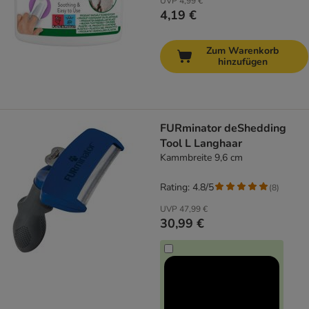
UVP
4,99 €
4,19 €
Zum Warenkorb
hinzufügen
FURminator deShedding
Tool L Langhaar
Kammbreite 9,6 cm
Rating: 4.8/5
(
8
)
UVP
47,99 €
30,99 €