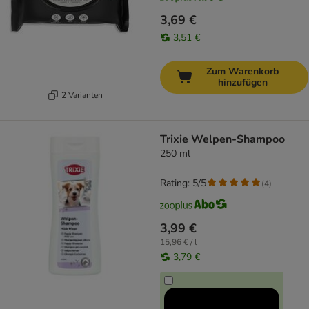
3,69 €
3,51 €
Zum Warenkorb
hinzufügen
2 Varianten
Trixie Welpen-Shampoo
250 ml
Rating: 5/5
(
4
)
3,99 €
15,96 € / l
3,79 €