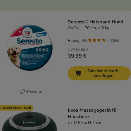
Seresto® Halsband Hund
Größe L: 70 cm, > 8 kg
Rating: 4/5
(
296
)
UVP
61,90 €
39,99 €
Zum Warenkorb
hinzufügen
4 Varianten
ngebot endet bald
kooa Massagegerät für
Haustiere
ca. Ø 9,5 x H 7 cm