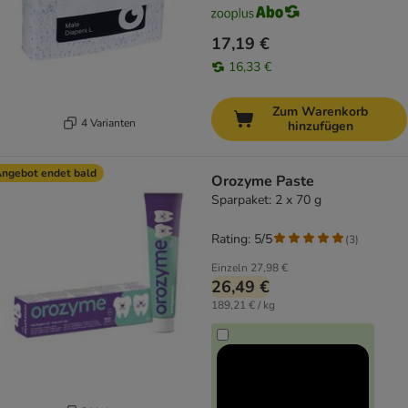
17,19 €
16,33 €
Zum Warenkorb
4 Varianten
hinzufügen
ngebot endet bald
Orozyme Paste
Sparpaket: 2 x 70 g
Rating: 5/5
(
3
)
Einzeln
27,98 €
26,49 €
189,21 € / kg