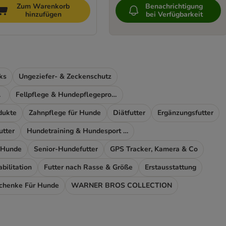
Zum Warenkorb
Benachrichtigung
hinzufügen
bei Verfügbarkeit
ks
Ungeziefer- & Zeckenschutz
ort
Fellpflege & Hundepflegeprodukte
dukte
Zahnpflege für Hunde
Diätfutter
Ergänzungsfutter
utter
Hundetraining & Hundesport Zubehör
 Hunde
Senior-Hundefutter
GPS Tracker, Kamera & Co
ilitation
Futter nach Rasse & Größe
Erstausstattung
chenke Für Hunde
WARNER BROS COLLECTION