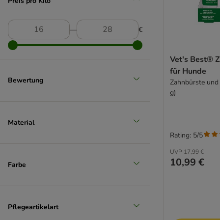
Preis pro Kilo
―
€
Vet's Best® 
für Hunde
Bewertung
Zahnbürste und
g)
Material
Rating: 5/5
UVP
17,99 €
10,99 €
Farbe
Pflegeartikelart