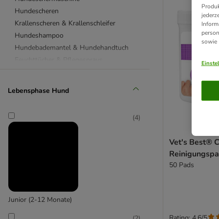
Produk
Hundescheren
jederz
Krallenscheren & Krallenschleifer
Inform
person
Hundeshampoo
sowie
Hundebademantel & Hundehandtuch
Feuchttücher & Pflegesprays
Einste
DNA-Test
Augenpflege
Lebensphase Hund
Fellpflege
Hautpflege
(
4
)
Ohrenpflege
Pfotenpflege
Vet's Best® 
für Pudel
Reinigungsp
8in1
50 Pads
beaphar
Canosept
Demavic
Junior (2-12 Monate)
Designed by Lotte
Rating: 4.6/5
(
2
)
FURminator