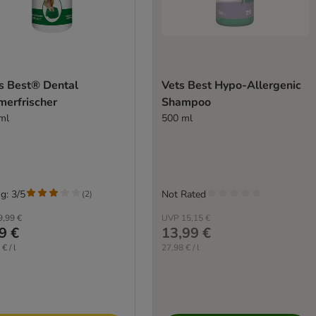
's Best® Dental
Vets Best Hypo-Allergenic
merfrischer
Shampoo
ml
500 ml
g: 3/5
Not Rated
(
2
)
9,99 €
UVP
15,15 €
9 €
13,99 €
€ / l
27,98 € / l