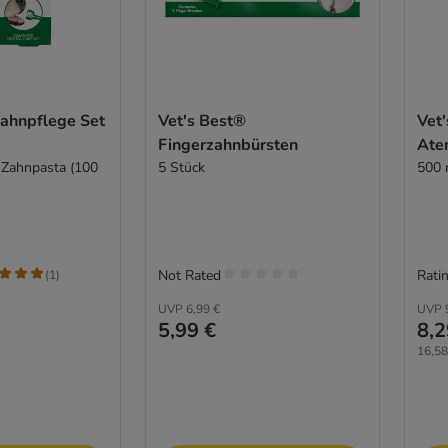
Zahnpflege Set
Vet's Best®
Vet
Fingerzahnbürsten
Ate
 Zahnpasta (100
5 Stück
500 
Not Rated
Ratin
(
1
)
UVP
6,99 €
UVP
5,99 €
8,2
16,58 