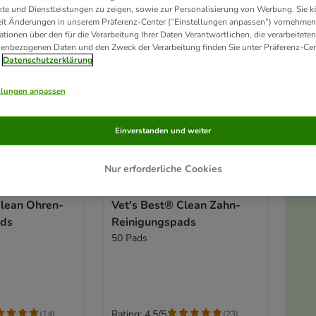
te und Dienstleistungen zu zeigen, sowie zur Personalisierung von Werbung. Sie 
eit Änderungen in unserem Präferenz-Center (“Einstellungen anpassen”) vornehmen
ationen über den für die Verarbeitung Ihrer Daten Verantwortlichen, die verarbeiteten
enbezogenen Daten und den Zweck der Verarbeitung finden Sie unter Präferenz-Cen
Datenschutzerklärung
llungen anpassen
Einverstanden und weiter
Nur erforderliche Cookies
Clean Ohren-
Vet's Best® Clean Zahn-
ads
Reinigungspads
50 Pads
Rating: 4.5/5
(
14
)
(
23
)