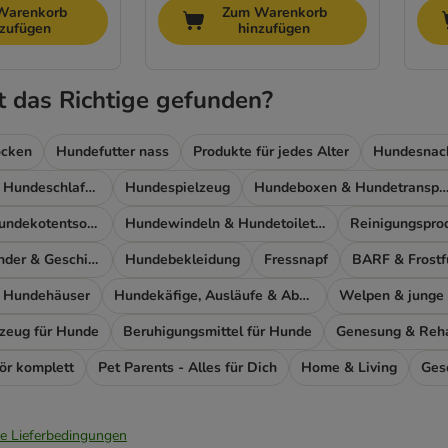
Warenkorb
Zum Warenkorb
nzufügen
hinzufügen
t das Richtige gefunden?
ocken
Hundefutter nass
Produkte für jedes Alter
Hundesnac
Hundebetten & Hundeschlafplatz
Hundespielzeug
Hundeboxen & Hundetransp
Produkte zur Hundekotentsorgung
Hundewindeln & Hundetoiletten
Reinigungspro
Leinen, Halsbänder & Geschirre
Hundebekleidung
Fressnapf
BARF & Frostf
 Hundehäuser
Hundekäfige, Ausläufe & Absperrgitter
Welpen & junge
lzeug für Hunde
Beruhigungsmittel für Hunde
Genesung & Rehab
ör komplett
Pet Parents - Alles für Dich
Home & Living
Ges
ie Lieferbedingungen