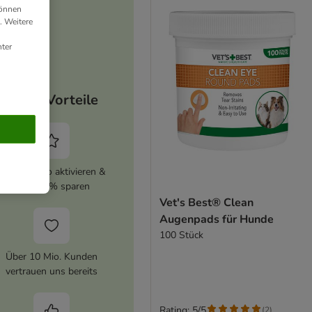
können
. Weitere
ter
Deine Vorteile
zooplus Abo aktivieren &
immer 5% sparen
Vet's Best® Clean
Augenpads für Hunde
100 Stück
Über 10 Mio. Kunden
vertrauen uns bereits
Rating: 5/5
(
2
)