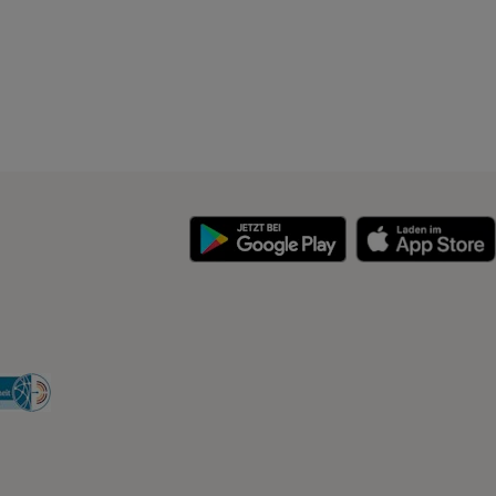
y
Security