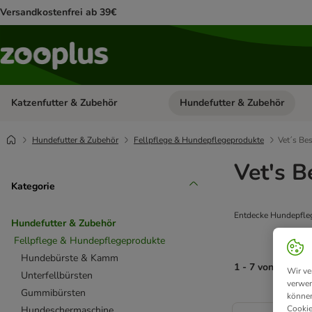
Versandkostenfrei ab 39€
Katzenfutter & Zubehör
Hundefutter & Zubehör
Kategorie-Menü öffnen: Katzenf
Hundefutter & Zubehör
Fellpflege & Hundepflegeprodukte
Vet´s Bes
Vet's B
Kategorie
Entdecke Hundepfleg
Hundefutter & Zubehör
Fellpflege & Hundepflegeprodukte
Hundebürste & Kamm
1 - 7 von 7 Prod
Wir ve
Unterfellbürsten
verwen
Gummibürsten
können
product items ha
Cookie
Hundeschermaschine