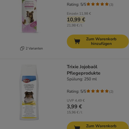
Rating: 5/5
(
3
)
Einzeln
11,98 €
10,99 €
21,98 € / l
Zum Warenkorb
hinzufügen
2 Varianten
Trixie Jojobaöl
Pflegeprodukte
Spülung: 250 ml
Rating: 5/5
(
2
)
UVP
4,49 €
3,99 €
15,96 € / l
Zum Warenkorb