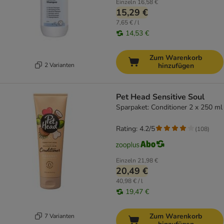
Einzeln
16,58 €
15,29 €
7,65 € / l
14,53 €
Zum Warenkorb
2 Varianten
hinzufügen
Pet Head Sensitive Soul
Sparpaket: Conditioner 2 x 250 ml
Rating: 4.2/5
(
108
)
Einzeln
21,98 €
20,49 €
40,98 € / l
19,47 €
Zum Warenkorb
7 Varianten