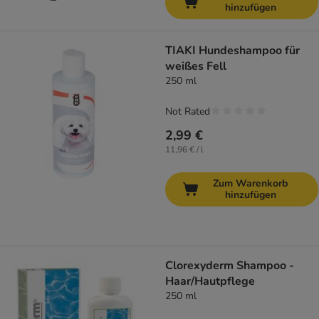
hinzufügen
TIAKI Hundeshampoo für
weißes Fell
250 ml
Not Rated
2,99 €
11,96 € / l
Zum Warenkorb
hinzufügen
Clorexyderm Shampoo -
Haar/Hautpflege
250 ml