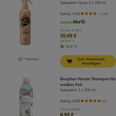
Sparpaket: Spray 2 x 300 ml
Rating: 4.2/5
(
108
)
Einzeln
21,98 €
20,49 €
34,15 € / l
19,47 €
Zum Warenkorb
7 Varianten
hinzufügen
Beaphar Hunde Shampoo für
weißes Fell
Sparpaket: 2 x 250 ml
Rating: 4.6/5
(
23
)
Einzeln
9,98 €
8,99 €