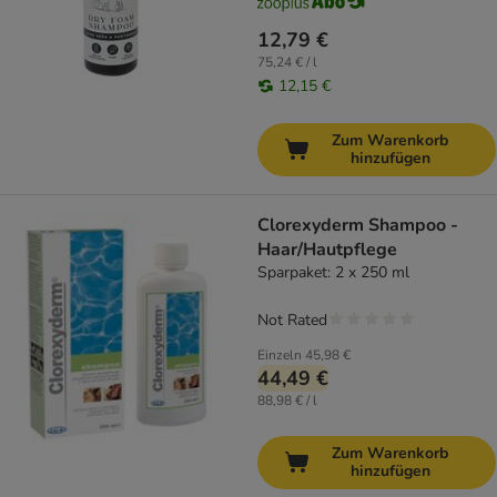
12,79 €
75,24 € / l
12,15 €
Zum Warenkorb
hinzufügen
Clorexyderm Shampoo -
Haar/Hautpflege
Sparpaket: 2 x 250 ml
Not Rated
Einzeln
45,98 €
44,49 €
88,98 € / l
Zum Warenkorb
hinzufügen