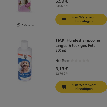
5,99 €
23,96 € / l
Zum Warenkorb
hinzufügen
2 Varianten
TIAKI Hundeshampoo für
langes & lockiges Fell
250 ml
Not Rated
3,19 €
12,76 € / l
Zum Warenkorb
hinzufügen