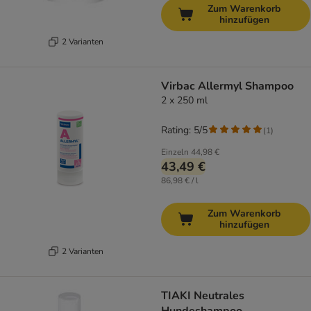
Zum Warenkorb
hinzufügen
2 Varianten
Virbac Allermyl Shampoo
2 x 250 ml
Rating: 5/5
(
1
)
Einzeln
44,98 €
43,49 €
86,98 € / l
Zum Warenkorb
hinzufügen
2 Varianten
TIAKI Neutrales