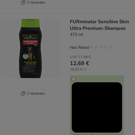
2 Varianten
FURminator Sensitive Skin
Ultra Premium-Shampoo
473 ml
Not Rated
UVP
17,49 €
12,69 €
26,83 € / l
2 Varianten