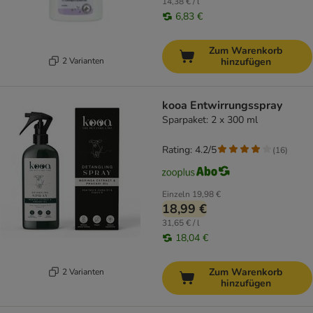
14,38 € / l
6,83 €
Zum Warenkorb
2 Varianten
hinzufügen
kooa Entwirrungsspray
Sparpaket: 2 x 300 ml
Rating: 4.2/5
(
16
)
Einzeln
19,98 €
18,99 €
31,65 € / l
18,04 €
Zum Warenkorb
2 Varianten
hinzufügen