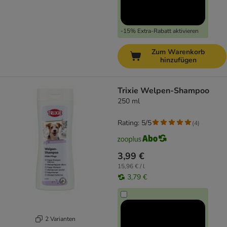
-15% Extra-Rabatt aktivieren
Zum Warenkorb
hinzufügen
Trixie Welpen-Shampoo
250 ml
Rating: 5/5
(
4
)
3,99 €
15,96 € / l
3,79 €
2 Varianten