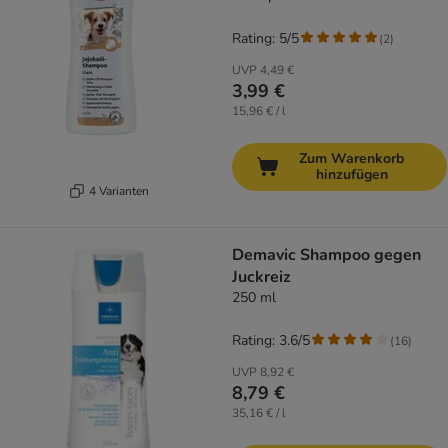
Rating: 5/5
(
2
)
UVP
4,49 €
3,99 €
15,96 € / l
Zum Warenkorb
hinzufügen
4 Varianten
Demavic Shampoo gegen
Juckreiz
250 ml
Rating: 3.6/5
(
16
)
UVP
8,92 €
8,79 €
35,16 € / l