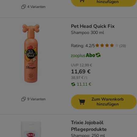
hinzufügen
4 Varianten
Pet Head Quick Fix
Shampoo 300 ml
Rating: 4.2/5
(
28
)
UVP
12,99 €
11,69 €
38,97 € / l
11,11 €
Zum Warenkorb
9 Varianten
hinzufügen
Trixie Jojobaöl
Pflegeprodukte
Shampoo: 250 ml