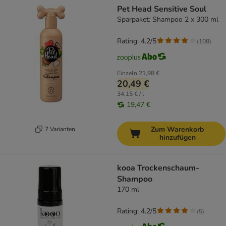
Pet Head Sensitive Soul
Sparpaket: Shampoo 2 x 300 ml
Rating: 4.2/5
(
108
)
Einzeln
21,98 €
20,49 €
34,15 € / l
19,47 €
Zum Warenkorb
7 Varianten
hinzufügen
kooa Trockenschaum-
Shampoo
170 ml
Rating: 4.2/5
(
5
)