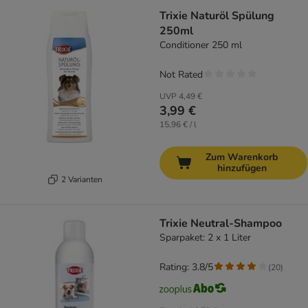
Trixie Naturöl Spülung
250ml
Conditioner 250 ml
Not Rated
UVP
4,49 €
3,99 €
15,96 € / l
Zum Warenkorb
hinzufügen
2 Varianten
Trixie Neutral-Shampoo
Sparpaket: 2 x 1 Liter
Rating: 3.8/5
(
20
)