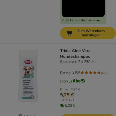
-15% Extra-Rabatt aktivieren
Zum Warenkorb
hinzufügen
Trixie Aloe Vera
Hundeshampoo
Sparpaket: 2 x 250 ml
Rating: 4.5/5
(
530
)
Einzeln
5,98 €
5,29 €
10,58 € / l
5,03 €