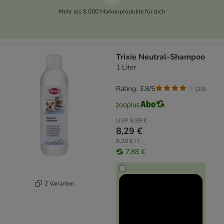
Mehr als 8.000 Markenprodukte für dich
Trixie Neutral-Shampoo
1 Liter
Rating: 3.8/5
(
20
)
UVP
8,99 €
8,29 €
8,29 € / l
7,88 €
2 Varianten