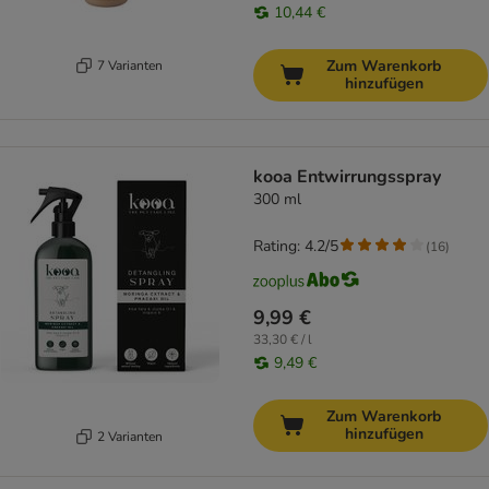
10,44 €
Zum Warenkorb
7 Varianten
hinzufügen
kooa Entwirrungsspray
300 ml
Rating: 4.2/5
(
16
)
9,99 €
33,30 € / l
9,49 €
Zum Warenkorb
hinzufügen
2 Varianten