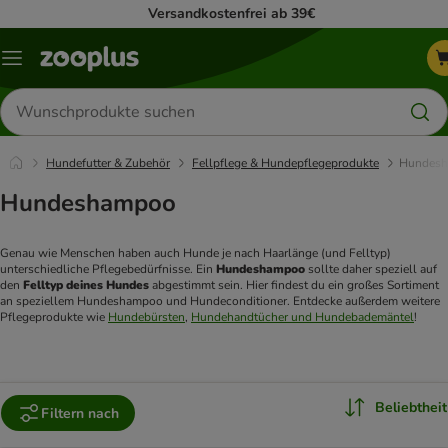
Versandkostenfrei ab 39€
Menü
Produkte
suchen
Hundefutter & Zubehör
Fellpflege & Hundepflegeprodukte
Hundes
Hundeshampoo
Genau wie Menschen haben auch Hunde je nach Haarlänge (und Felltyp) 
unterschiedliche Pflegebedürfnisse. Ein 
Hundeshampoo
 sollte daher speziell auf 
den 
Felltyp deines Hundes
 abgestimmt sein. Hier findest du ein großes Sortiment 
an speziellem Hundeshampoo und Hundeconditioner. Entdecke außerdem weitere 
Pflegeprodukte wie 
Hundebürsten
, 
Hundehandtücher und Hundebademäntel
! 
Beliebtheit
Filtern nach