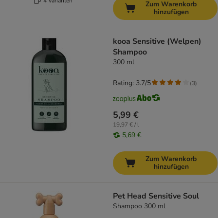
4 Varianten
Zum Warenkorb
hinzufügen
kooa Sensitive (Welpen)
Shampoo
300 ml
Rating: 3.7/5
(
3
)
5,99 €
19,97 € / l
5,69 €
Zum Warenkorb
hinzufügen
Pet Head Sensitive Soul
Shampoo 300 ml