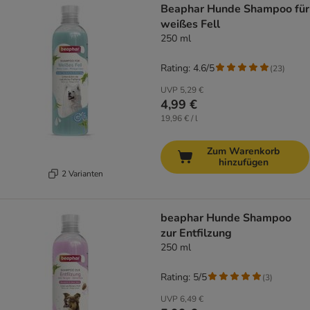
Beaphar Hunde Shampoo für
weißes Fell
250 ml
Rating: 4.6/5
(
23
)
UVP
5,29 €
4,99 €
19,96 € / l
Zum Warenkorb
hinzufügen
2 Varianten
beaphar Hunde Shampoo
zur Entfilzung
250 ml
Rating: 5/5
(
3
)
UVP
6,49 €