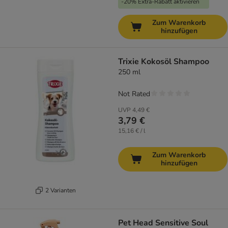
-20% Extra-Rabatt aktivieren
Zum Warenkorb
hinzufügen
Trixie Kokosöl Shampoo
250 ml
Not Rated
UVP
4,49 €
3,79 €
15,16 € / l
Zum Warenkorb
hinzufügen
2 Varianten
Pet Head Sensitive Soul