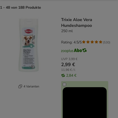
1 - 48 von 188 Produkte
product items have been changed
Trixie Aloe Vera
Hundeshampoo
250 ml
Rating: 4.5/5
(
530
)
UVP
3,99 €
2,99 €
11,96 € / l
2,84 €
4 Varianten