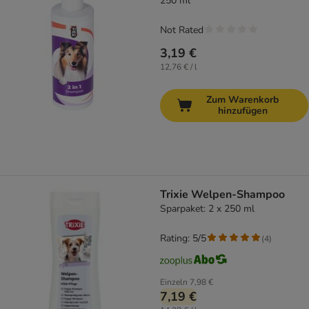
250 ml
Not Rated
3,19 €
12,76 € / l
Zum Warenkorb
hinzufügen
Trixie Welpen-Shampoo
Sparpaket: 2 x 250 ml
Rating: 5/5
(
4
)
Einzeln
7,98 €
7,19 €