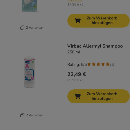
17,98 € / l
Zum Warenkorb
hinzufügen
2 Varianten
Virbac Allermyl Shampoo
250 ml
Rating: 5/5
(
1
)
22,49 €
89,96 € / l
Zum Warenkorb
hinzufügen
2 Varianten