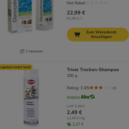
Not Rated
22,99 €
91,96 € / l
Zum Warenkorb
hinzufügen
2 Varianten
ngebot endet bald
Trixie Trocken-Shampoo
200 g
Rating: 3.3/5
(
9
)
UVP
5,99 €
2,49 €
12,45 € / kg
2,37 €