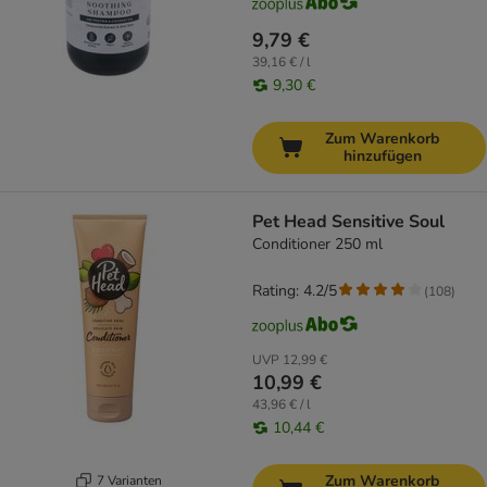
9,79 €
39,16 € / l
9,30 €
Zum Warenkorb
hinzufügen
Pet Head Sensitive Soul
Conditioner 250 ml
Rating: 4.2/5
(
108
)
UVP
12,99 €
10,99 €
43,96 € / l
10,44 €
Zum Warenkorb
7 Varianten