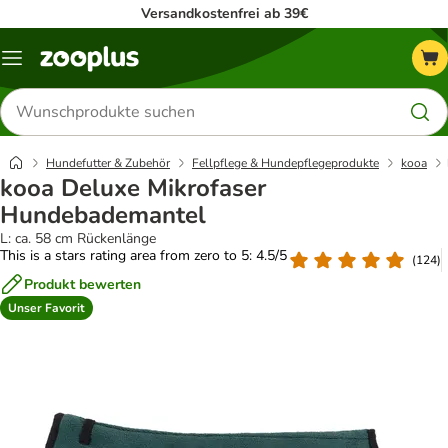
Versandkostenfrei ab 39€
Menü
Produkte
suchen
Hundefutter & Zubehör
Fellpflege & Hundepflegeprodukte
kooa
kooa Deluxe Mikrofaser
Hundebademantel
L: ca. 58 cm Rückenlänge
This is a stars rating area from zero to 5: 4.5/5
(
124
)
Produkt bewerten
Unser Favorit