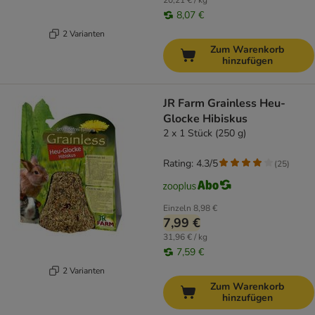
20,21 € / kg
8,07 €
2 Varianten
Zum Warenkorb
hinzufügen
JR Farm Grainless Heu-
Glocke Hibiskus
2 x 1 Stück (250 g)
Rating: 4.3/5
(
25
)
Einzeln
8,98 €
7,99 €
31,96 € / kg
7,59 €
2 Varianten
Zum Warenkorb
hinzufügen