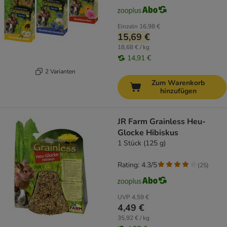
Einzeln
16,98 €
15,69 €
18,68 € / kg
14,91 €
2 Varianten
Zum Warenkorb
hinzufügen
JR Farm Grainless Heu-
Glocke Hibiskus
1 Stück (125 g)
Rating: 4.3/5
(
25
)
UVP
4,59 €
4,49 €
35,92 € / kg