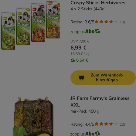
Crispy Sticks Herbivores
4 x 2 Sticks (440g)
Rating: 3.6/5
(
10
)
UVP
7,00 €
6,99 €
15,89 € / kg
6,64 €
Zum Warenkorb
hinzufügen
JR Farm Farmy's Grainless
XXL
4er-Pack 450 g
Rating: 4.4/5
(
22
)