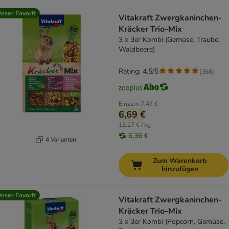
product items have been changed
nser Favorit
Vitakraft Zwergkaninchen-
Kräcker Trio-Mix
3 x 3er Kombi (Gemüse, Traube,
Waldbeere)
Rating: 4.5/5
(
366
)
Einzeln
7,47 €
6,69 €
13,27 € / kg
6,36 €
4 Varianten
Zum Warenkorb
hinzufügen
nser Favorit
Vitakraft Zwergkaninchen-
Kräcker Trio-Mix
3 x 3er Kombi (Popcorn, Gemüse,