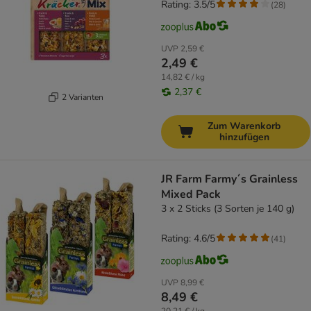
Rating: 3.5/5
(
28
)
UVP
2,59 €
2,49 €
14,82 € / kg
2,37 €
2 Varianten
Zum Warenkorb
hinzufügen
JR Farm Farmy´s Grainless
Mixed Pack
3 x 2 Sticks (3 Sorten je 140 g)
Rating: 4.6/5
(
41
)
UVP
8,99 €
8,49 €