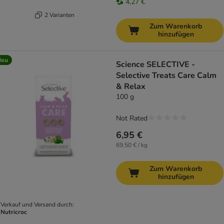
4,27 €
2 Varianten
Zum Warenkorb
hinzufügen
Neu
Science SELECTIVE -
Selective Treats Care Calm
& Relax
100 g
Not Rated
6,95 €
69,50 € / kg
Zum Warenkorb
hinzufügen
Verkauf und Versand durch:
Nutricroc