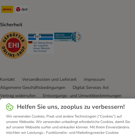
DHL Shipping Method
DPD Shipping Method
Sicherheit
Security
Security
Security
Kontakt
Versandkosten und Lieferzeit
Impressum
Allgemeine Geschäftsbedingungen
Digital Services Act
Vertrag widerrufen
Entsorgungs- und Umweltbestimmungen
Zahlungsarten
Über uns
Partnerprogramme
Karriere
Helfen Sie uns, zooplus zu verbessern!
Corporate Website
Datenschutz
Erklärung zur Barrierefreiheit
Wir verwenden Cookies, Pixel und andere Technologien (“Cookies”) auf
unserer Webseite. Wir verwenden unbedingt erforderliche Cookies, damit Sie
© zooplus SE
2026
auf unserer Webseite surfen und einkaufen können. Mit Ihrem Einverständnis
möchten wir Leistungs-, Funktionelle- und Marketingzwecke-Cookies