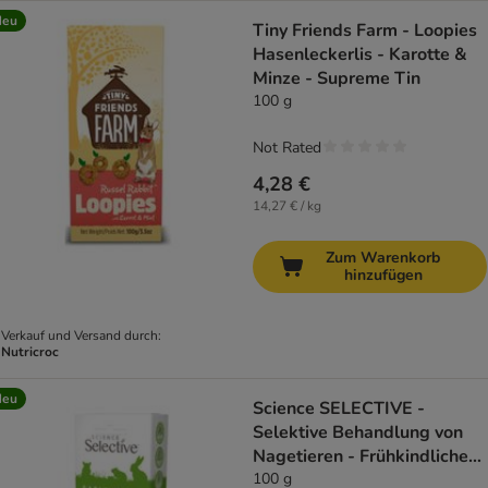
Neu
Tiny Friends Farm - Loopies
Hasenleckerlis - Karotte &
Minze - Supreme Tin
100 g
Not Rated
4,28 €
14,27 € / kg
Zum Warenkorb
hinzufügen
Verkauf und Versand durch:
Nutricroc
Neu
Science SELECTIVE -
Selektive Behandlung von
Nagetieren - Frühkindliche
Pf
100 g