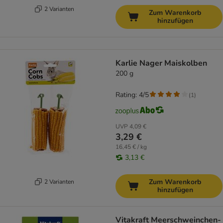
2 Varianten
Zum Warenkorb
hinzufügen
Karlie Nager Maiskolben
200 g
Rating: 4/5
(
1
)
UVP
4,09 €
3,29 €
16,45 € / kg
3,13 €
Zum Warenkorb
2 Varianten
hinzufügen
Vitakraft Meerschweinchen-