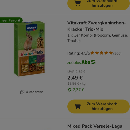
Zum Warenkorb
hinzufügen
nser Favorit
Vitakraft Zwergkaninchen-
Kräcker Trio-Mix
1 x 3er Kombi (Popcorn, Gemüse,
Traube)
Rating: 4.5/5
(
366
)
UVP
2,59 €
2,49 €
15,56 € / kg
2,37 €
4 Varianten
Zum Warenkorb
hinzufügen
Mixed Pack Versele-Laga