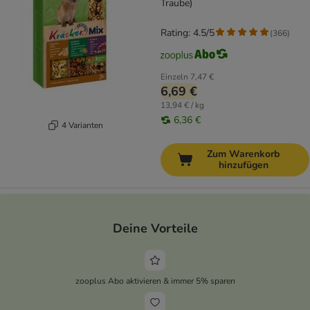
Traube)
Rating: 4.5/5
(
366
)
Einzeln
7,47 €
6,69 €
13,94 € / kg
6,36 €
4 Varianten
Zum Warenkorb
hinzufügen
Deine Vorteile
zooplus Abo aktivieren & immer 5% sparen