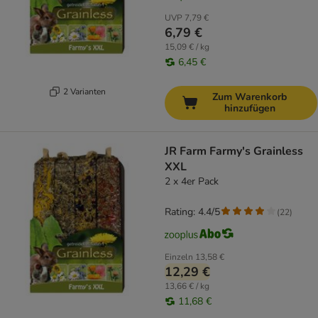
UVP
7,79 €
6,79 €
15,09 € / kg
6,45 €
2 Varianten
Zum Warenkorb
hinzufügen
JR Farm Farmy's Grainless
XXL
2 x 4er Pack
Rating: 4.4/5
(
22
)
Einzeln
13,58 €
12,29 €
13,66 € / kg
11,68 €