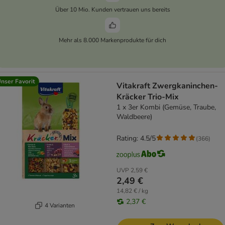
Über 10 Mio. Kunden vertrauen uns bereits
Mehr als 8.000 Markenprodukte für dich
nser Favorit
Vitakraft Zwergkaninchen-
Kräcker Trio-Mix
1 x 3er Kombi (Gemüse, Traube,
Waldbeere)
Rating: 4.5/5
(
366
)
UVP
2,59 €
2,49 €
14,82 € / kg
2,37 €
4 Varianten