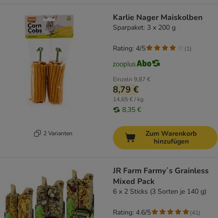
Karlie Nager Maiskolben
Sparpaket: 3 x 200 g
Rating: 4/5
(
1
)
Einzeln
9,87 €
8,79 €
14,65 € / kg
8,35 €
Zum Warenkorb
2 Varianten
hinzufügen
JR Farm Farmy´s Grainless
Mixed Pack
6 x 2 Sticks (3 Sorten je 140 g)
Rating: 4.6/5
(
41
)