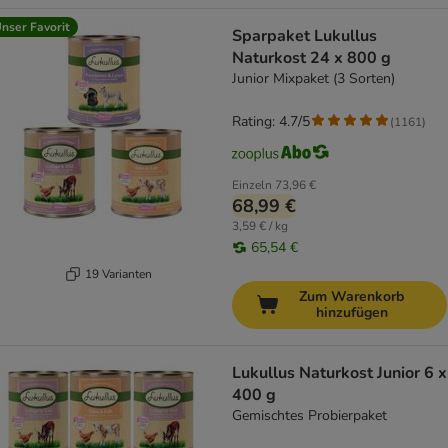
nser Favorit
Sparpaket Lukullus
Naturkost 24 x 800 g
Junior Mixpaket (3 Sorten)
Rating: 4.7/5
(
1161
)
Einzeln
73,96 €
68,99 €
3,59 € / kg
65,54 €
19 Varianten
Zum Warenkorb
hinzufügen
Lukullus Naturkost Junior 6 x
400 g
Gemischtes Probierpaket