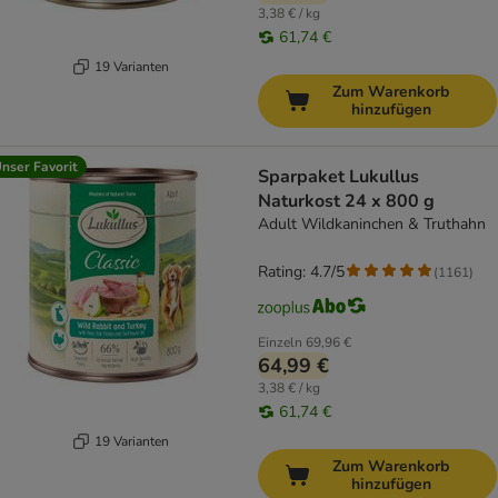
3,38 € / kg
61,74 €
19 Varianten
Zum Warenkorb
hinzufügen
nser Favorit
Sparpaket Lukullus
Naturkost 24 x 800 g
Adult Wildkaninchen & Truthahn
Rating: 4.7/5
(
1161
)
Einzeln
69,96 €
64,99 €
3,38 € / kg
61,74 €
19 Varianten
Zum Warenkorb
hinzufügen