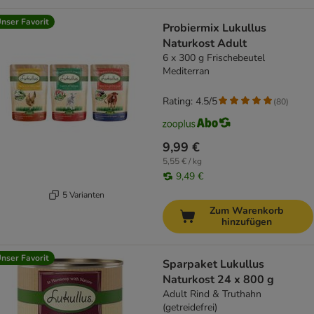
nser Favorit
Probiermix Lukullus
Naturkost Adult
6 x 300 g Frischebeutel
Mediterran
Rating: 4.5/5
(
80
)
9,99 €
5,55 € / kg
9,49 €
5 Varianten
Zum Warenkorb
hinzufügen
nser Favorit
Sparpaket Lukullus
Naturkost 24 x 800 g
Adult Rind & Truthahn
(getreidefrei)