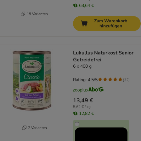
63,64 €
19 Varianten
Zum Warenkorb
hinzufügen
Lukullus Naturkost Senior
Getreidefrei
6 x 400 g
Rating: 4.5/5
(
32
)
13,49 €
5,62 € / kg
12,82 €
2 Varianten