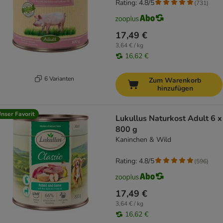
Rating: 4.8/5
(
731
)
17,49 €
3,64 € / kg
16,62 €
6 Varianten
Zum Warenkorb
hinzufügen
nser Favorit
Lukullus Naturkost Adult 6 x
800 g
Kaninchen & Wild
Rating: 4.8/5
(
596
)
17,49 €
3,64 € / kg
16,62 €