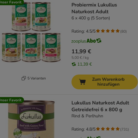
nser Favorit
Probiermix Lukullus
Naturkost Adult
6 x 400 g (5 Sorten)
Rating: 4.5/5
(
80
)
11,99 €
5,00 € / kg
11,39 €
5 Varianten
Zum Warenkorb
hinzufügen
nser Favorit
Lukullus Naturkost Adult
Getreidefrei 6 x 800 g
Rind & Perlhuhn
Rating: 4.8/5
(
731
)