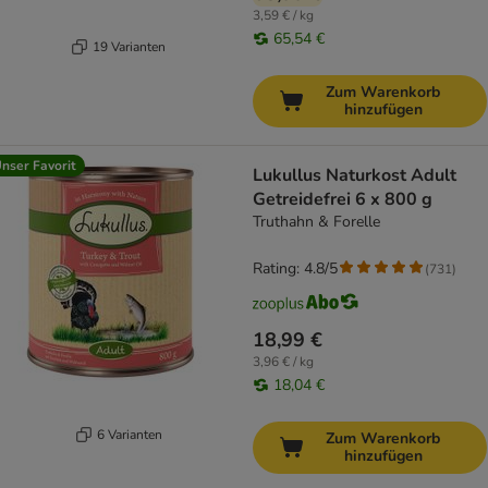
3,59 € / kg
65,54 €
19 Varianten
Zum Warenkorb
hinzufügen
nser Favorit
Lukullus Naturkost Adult
Getreidefrei 6 x 800 g
Truthahn & Forelle
Rating: 4.8/5
(
731
)
18,99 €
3,96 € / kg
18,04 €
6 Varianten
Zum Warenkorb
hinzufügen