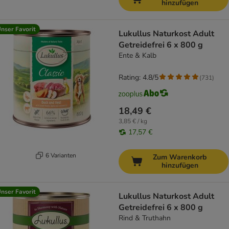
hinzufügen
nser Favorit
Lukullus Naturkost Adult
Getreidefrei 6 x 800 g
Ente & Kalb
Rating: 4.8/5
(
731
)
18,49 €
3,85 € / kg
17,57 €
6 Varianten
Zum Warenkorb
hinzufügen
nser Favorit
Lukullus Naturkost Adult
Getreidefrei 6 x 800 g
Rind & Truthahn