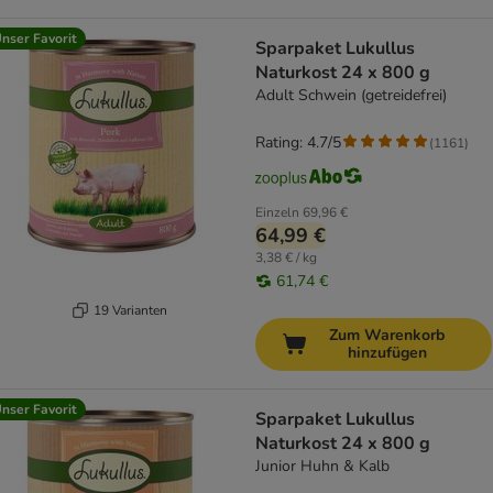
nser Favorit
Sparpaket Lukullus
Naturkost 24 x 800 g
Adult Schwein (getreidefrei)
Rating: 4.7/5
(
1161
)
Einzeln
69,96 €
64,99 €
3,38 € / kg
61,74 €
19 Varianten
Zum Warenkorb
hinzufügen
nser Favorit
Sparpaket Lukullus
Naturkost 24 x 800 g
Junior Huhn & Kalb