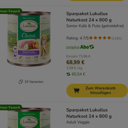
nser Favorit
Sparpaket Lukullus
Naturkost 24 x 800 g
Senior Kalb & Pute (getreidefrei)
Rating: 4.7/5
(
1161
)
Einzeln
73,96 €
68,99 €
3,59 € / kg
65,54 €
19 Varianten
Zum Warenkorb
hinzufügen
nser Favorit
Sparpaket Lukullus
Naturkost 24 x 800 g
Adult Veggie