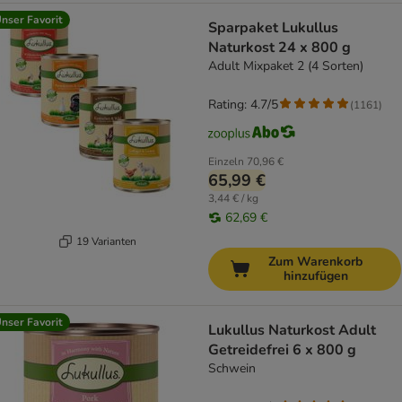
nser Favorit
Sparpaket Lukullus
Naturkost 24 x 800 g
Adult Mixpaket 2 (4 Sorten)
Rating: 4.7/5
(
1161
)
Einzeln
70,96 €
65,99 €
3,44 € / kg
62,69 €
19 Varianten
Zum Warenkorb
hinzufügen
nser Favorit
Lukullus Naturkost Adult
Getreidefrei 6 x 800 g
Schwein