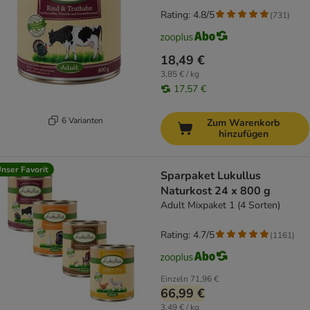
Rating: 4.8/5
(
731
)
18,49 €
3,85 € / kg
17,57 €
6 Varianten
Zum Warenkorb
hinzufügen
nser Favorit
Sparpaket Lukullus
Naturkost 24 x 800 g
Adult Mixpaket 1 (4 Sorten)
Rating: 4.7/5
(
1161
)
Einzeln
71,96 €
66,99 €
3,49 € / kg