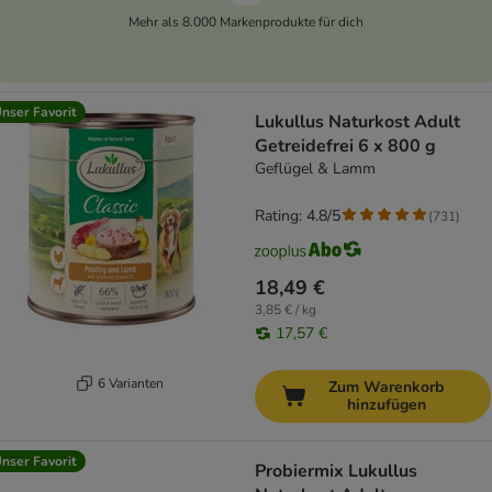
Mehr als 8.000 Markenprodukte für dich
nser Favorit
Lukullus Naturkost Adult
Getreidefrei 6 x 800 g
Geflügel & Lamm
Rating: 4.8/5
(
731
)
18,49 €
3,85 € / kg
17,57 €
6 Varianten
Zum Warenkorb
hinzufügen
nser Favorit
Probiermix Lukullus