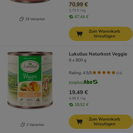
70,99 €
3,70 € / kg
67,44 €
19 Varianten
Zum Warenkorb
hinzufügen
Lukullus Naturkost Veggie
6 x 800 g
Rating: 4.5/5
(
54
)
19,49 €
4,06 € / kg
18,52 €
Zum Warenkorb
hinzufügen
2 Varianten