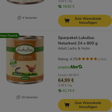
3,64 € / kg
16,62 €
4 Varianten
Zum Warenkorb
hinzufügen
nser Favorit
Sparpaket Lukullus
Naturkost 24 x 800 g
Adult Lachs & Huhn
Rating: 4.7/5
(
1161
)
Einzeln
69,96 €
64,99 €
3,38 € / kg
61,74 €
19 Varianten
Zum Warenkorb
hinzufügen