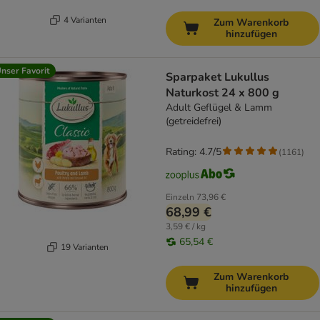
4 Varianten
Zum Warenkorb
hinzufügen
nser Favorit
Sparpaket Lukullus
Naturkost 24 x 800 g
Adult Geflügel & Lamm
(getreidefrei)
Rating: 4.7/5
(
1161
)
Einzeln
73,96 €
68,99 €
3,59 € / kg
65,54 €
19 Varianten
Zum Warenkorb
hinzufügen