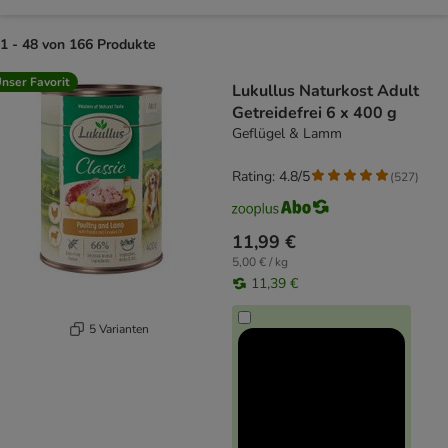
1 - 48 von 166 Produkte
product items have been changed
nser Favorit
Lukullus Naturkost Adult
Getreidefrei 6 x 400 g
Geflügel & Lamm
Rating: 4.8/5
(
527
)
11,99 €
5,00 € / kg
11,39 €
5 Varianten