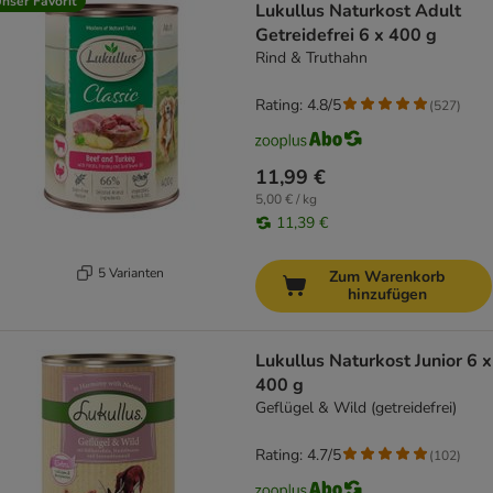
nser Favorit
Lukullus Naturkost Adult
Getreidefrei 6 x 400 g
Rind & Truthahn
Rating: 4.8/5
(
527
)
11,99 €
5,00 € / kg
11,39 €
5 Varianten
Zum Warenkorb
hinzufügen
Lukullus Naturkost Junior 6 x
400 g
Geflügel & Wild (getreidefrei)
Rating: 4.7/5
(
102
)