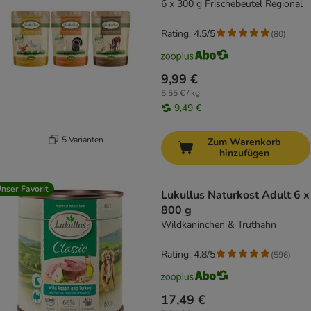
6 x 300 g Frischebeutel Regional
Rating: 4.5/5
(
80
)
9,99 €
5,55 € / kg
9,49 €
5 Varianten
Zum Warenkorb
hinzufügen
nser Favorit
Lukullus Naturkost Adult 6 x
800 g
Wildkaninchen & Truthahn
Rating: 4.8/5
(
596
)
17,49 €