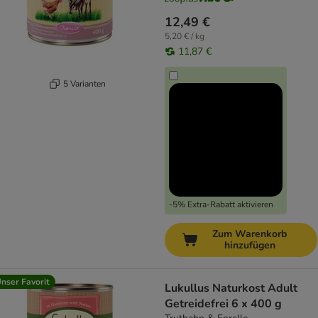
12,49 €
5,20 € / kg
11,87 €
5 Varianten
-5% Extra-Rabatt aktivieren
Zum Warenkorb
hinzufügen
nser Favorit
Lukullus Naturkost Adult
Getreidefrei 6 x 400 g