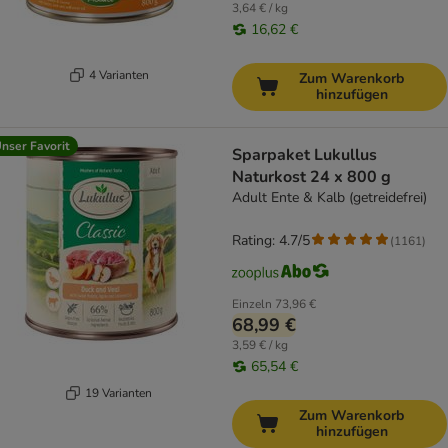
3,64 € / kg
16,62 €
4 Varianten
Zum Warenkorb
hinzufügen
nser Favorit
Sparpaket Lukullus
Naturkost 24 x 800 g
Adult Ente & Kalb (getreidefrei)
Rating: 4.7/5
(
1161
)
Einzeln
73,96 €
68,99 €
3,59 € / kg
65,54 €
19 Varianten
Zum Warenkorb
hinzufügen