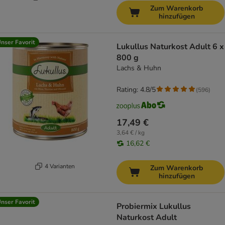
Zum Warenkorb
hinzufügen
nser Favorit
Lukullus Naturkost Adult 6 x
800 g
Lachs & Huhn
Rating: 4.8/5
(
596
)
17,49 €
3,64 € / kg
16,62 €
4 Varianten
Zum Warenkorb
hinzufügen
nser Favorit
Probiermix Lukullus
Naturkost Adult