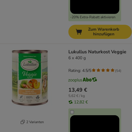
-20% Extra-Rabatt aktivieren
Zum Warenkorb
hinzufügen
Lukullus Naturkost Veggie
6 x 400 g
Rating: 4.5/5
(
54
)
13,49 €
5,62 € / kg
12,82 €
2 Varianten