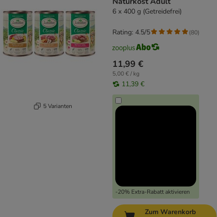
Naturkost Adult
6 x 400 g (Getreidefrei)
Rating: 4.5/5
(
80
)
11,99 €
5,00 € / kg
11,39 €
5 Varianten
-20% Extra-Rabatt aktivieren
Zum Warenkorb