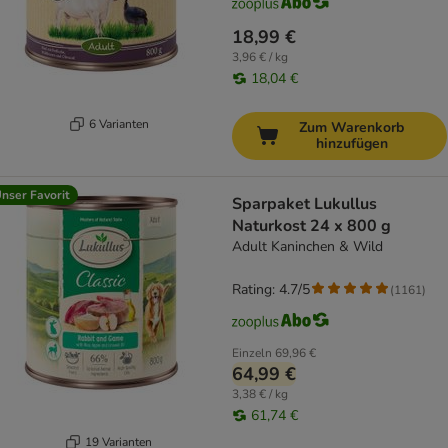
18,99 €
3,96 € / kg
18,04 €
6 Varianten
Zum Warenkorb
hinzufügen
nser Favorit
Sparpaket Lukullus
Naturkost 24 x 800 g
Adult Kaninchen & Wild
Rating: 4.7/5
(
1161
)
Einzeln
69,96 €
64,99 €
3,38 € / kg
61,74 €
19 Varianten