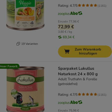
Rating: 4.7/5
(
1161
)
Einzeln
77,96 €
72,99 €
3,80 € / kg
69,34 €
19 Varianten
Zum Warenkorb
hinzufügen
nser Favorit
Sparpaket Lukullus
Naturkost 24 x 800 g
Adult Truthahn & Forelle
(getreidefrei)
Rating: 4.7/5
(
1161
)
Einzeln
75,96 €