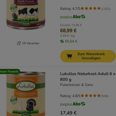
Rating: 4.7/5
(
1161
)
Einzeln
73,96 €
68,99 €
3,59 € / kg
65,54 €
19 Varianten
Zum Warenkorb
hinzufügen
nser Favorit
Lukullus Naturkost Adult 6 x
800 g
Putenherzen & Gans
Rating: 4.8/5
(
596
)
17,49 €