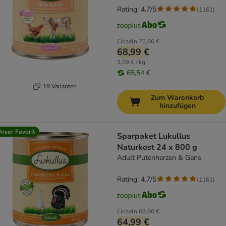
Rating: 4.7/5
(
1161
)
Einzeln
73,96 €
68,99 €
3,59 € / kg
65,54 €
19 Varianten
Zum Warenkorb
hinzufügen
nser Favorit
Sparpaket Lukullus
Naturkost 24 x 800 g
Adult Putenherzen & Gans
Rating: 4.7/5
(
1161
)
Einzeln
69,96 €
64,99 €