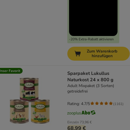
-20% Extra-Rabatt aktivieren
Zum Warenkorb
hinzufügen
nser Favorit
Sparpaket Lukullus
Naturkost 24 x 800 g
Adult Mixpaket (3 Sorten)
getreidefrei
Rating: 4.7/5
(
1161
)
Einzeln
73,96 €
68,99 €