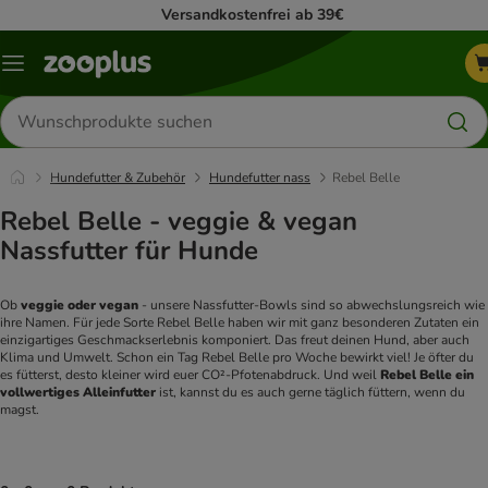
Versandkostenfrei ab 39€
Menü
Produkte
suchen
Hundefutter & Zubehör
Hundefutter nass
Rebel Belle
Rebel Belle - veggie & vegan
Nassfutter für Hunde
Ob 
veggie oder vegan 
- unsere Nassfutter-Bowls sind so abwechslungsreich wie 
ihre Namen. Für jede Sorte Rebel Belle haben wir mit ganz besonderen Zutaten ein 
einzigartiges Geschmackserlebnis komponiert. Das freut deinen Hund, aber auch 
Klima und Umwelt. 
Schon ein Tag Rebel Belle pro Woche bewirkt viel! Je öfter du 
es fütterst, desto kleiner wird euer CO²-Pfotenabdruck. Und weil
 Rebel Belle ein 
vollwertiges Alleinfutter
 ist, kannst du es auch gerne täglich füttern, wenn du 
magst.