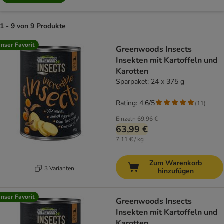
1 - 9 von 9 Produkte
product items have been changed
nser Favorit
Greenwoods Insects
Insekten mit Kartoffeln und
Karotten
Sparpaket: 24 x 375 g
Rating: 4.6/5
(
11
)
Einzeln
69,96 €
63,99 €
7,11 € / kg
Zum Warenkorb
3 Varianten
hinzufügen
nser Favorit
Greenwoods Insects
Insekten mit Kartoffeln und
Karotten