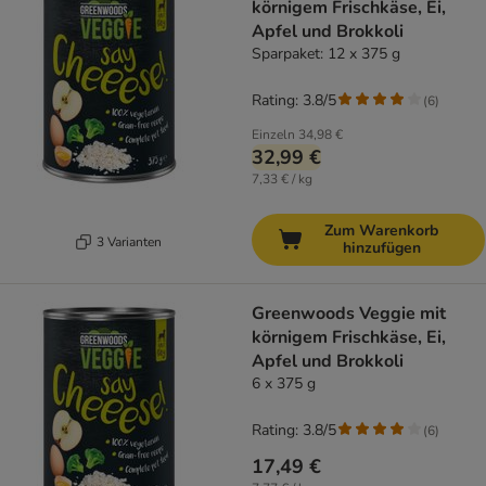
körnigem Frischkäse, Ei,
Apfel und Brokkoli
Sparpaket: 12 x 375 g
Rating: 3.8/5
(
6
)
Einzeln
34,98 €
32,99 €
7,33 € / kg
Zum Warenkorb
3 Varianten
hinzufügen
Greenwoods Veggie mit
körnigem Frischkäse, Ei,
Apfel und Brokkoli
6 x 375 g
Rating: 3.8/5
(
6
)
17,49 €