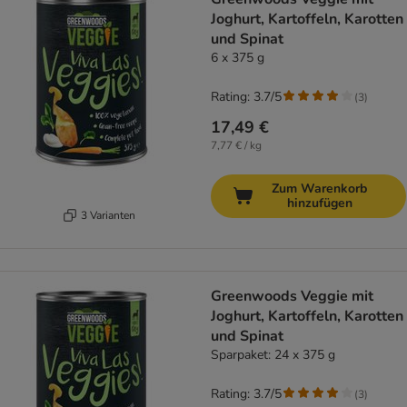
Joghurt, Kartoffeln, Karotten
und Spinat
6 x 375 g
Rating: 3.7/5
(
3
)
17,49 €
7,77 € / kg
Zum Warenkorb
hinzufügen
3 Varianten
Greenwoods Veggie mit
Joghurt, Kartoffeln, Karotten
und Spinat
Sparpaket: 24 x 375 g
Rating: 3.7/5
(
3
)