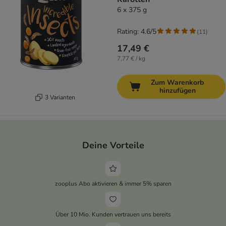
6 x 375 g
Rating: 4.6/5
(
11
)
17,49 €
7,77 € / kg
Zum Warenkorb
hinzufügen
3 Varianten
Deine Vorteile
zooplus Abo aktivieren & immer 5% sparen
Über 10 Mio. Kunden vertrauen uns bereits