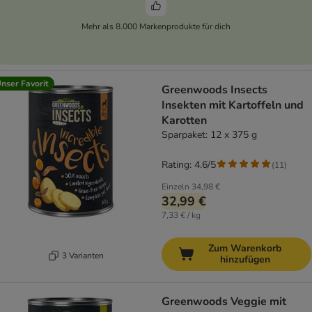
Mehr als 8.000 Markenprodukte für dich
nser Favorit
Greenwoods Insects
Insekten mit Kartoffeln und
Karotten
Sparpaket: 12 x 375 g
Rating: 4.6/5
(
11
)
Einzeln
34,98 €
32,99 €
7,33 € / kg
Zum Warenkorb
3 Varianten
hinzufügen
Greenwoods Veggie mit