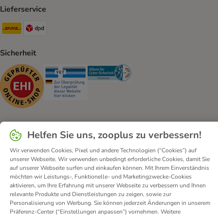
Lieferservice
DHL Shipping Method
DPD Shipping Method
Sicherheit
Security
Security
Security
Helfen Sie uns, zooplus zu verbessern!
Kontakt
Versandkosten und Lieferzeit
Impressum
Wir verwenden Cookies, Pixel und andere Technologien (“Cookies”) auf
Allgemeine Geschäftsbedingungen
Digital Services Act
unserer Webseite. Wir verwenden unbedingt erforderliche Cookies, damit Sie
Vertrag widerrufen
Entsorgungs- und Umweltbestimmungen
auf unserer Webseite surfen und einkaufen können. Mit Ihrem Einverständnis
möchten wir Leistungs-, Funktionelle- und Marketingzwecke-Cookies
Zahlungsarten
Über uns
Partnerprogramme
Karriere
aktivieren, um Ihre Erfahrung mit unserer Webseite zu verbessern und Ihnen
Corporate Website
Datenschutz
Erklärung zur Barrierefreiheit
relevante Produkte und Dienstleistungen zu zeigen, sowie zur
Personalisierung von Werbung. Sie können jederzeit Änderungen in unserem
Präferenz-Center (“Einstellungen anpassen”) vornehmen. Weitere
© zooplus SE
2026