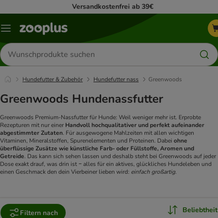
Versandkostenfrei ab 39€
Menü
Produkte
suchen
Hundefutter & Zubehör
Hundefutter nass
Greenwoods
Greenwoods Hundenassfutter
Greenwoods Premium-Nassfutter für Hunde: Weil weniger mehr ist. Erprobte
Rezepturen mit nur einer
Handvoll hochqualitativer und perfekt aufeinander
abgestimmter Zutaten
. Für ausgewogene Mahlzeiten mit allen wichtigen
Vitaminen, Mineralstoffen, Spurenelementen und Proteinen. Dabei
ohne
überflüssige Zusätze wie künstliche Farb- oder Füllstoffe, Aromen und
Getreide
. Das kann sich sehen lassen und deshalb steht bei Greenwoods auf jeder
Dose exakt drauf, was drin ist
alles für ein aktives, glückliches Hundeleben und
–
einen Geschmack den dein Vierbeiner lieben wird:
einfach großartig.
Beliebtheit
Filtern nach