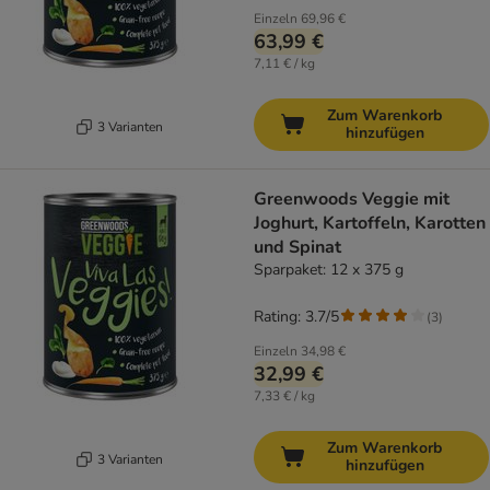
Einzeln
69,96 €
63,99 €
7,11 € / kg
Zum Warenkorb
3 Varianten
hinzufügen
Greenwoods Veggie mit
Joghurt, Kartoffeln, Karotten
und Spinat
Sparpaket: 12 x 375 g
Rating: 3.7/5
(
3
)
Einzeln
34,98 €
32,99 €
7,33 € / kg
Zum Warenkorb
3 Varianten
hinzufügen