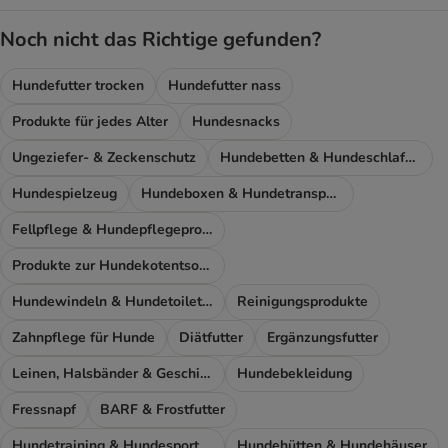
Noch nicht das Richtige gefunden?
Hundefutter trocken
Hundefutter nass
Produkte für jedes Alter
Hundesnacks
Ungeziefer- & Zeckenschutz
Hundebetten & Hundeschlafplatz
Hundespielzeug
Hundeboxen & Hundetransport
Fellpflege & Hundepflegeprodukte
Produkte zur Hundekotentsorgung
Hundewindeln & Hundetoiletten
Reinigungsprodukte
Zahnpflege für Hunde
Diätfutter
Ergänzungsfutter
Leinen, Halsbänder & Geschirre
Hundebekleidung
Fressnapf
BARF & Frostfutter
Hundetraining & Hundesport Zubehör
Hundehütten & Hundehäuser