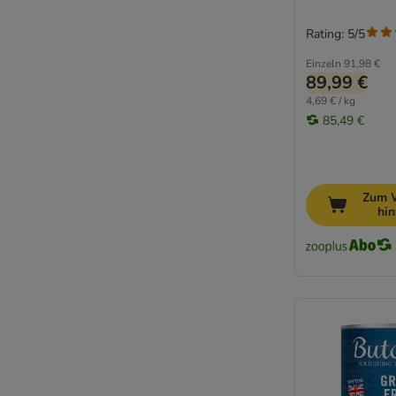
Rating: 5/5
Einzeln
91,98 €
89,99 €
4,69 € / kg
85,49 €
Zum 
hi