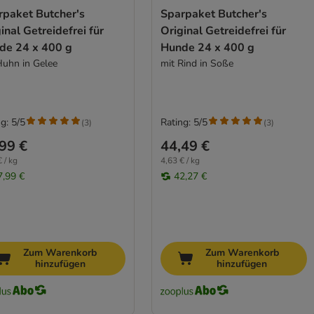
rpaket Butcher's
Sparpaket Butcher's
inal Getreidefrei für
Original Getreidefrei für
de 24 x 400 g
Hunde 24 x 400 g
Huhn in Gelee
mit Rind in Soße
g: 5/5
Rating: 5/5
(
3
)
(
3
)
99 €
44,49 €
 / kg
4,63 € / kg
7,99 €
42,27 €
Zum Warenkorb
Zum Warenkorb
hinzufügen
hinzufügen