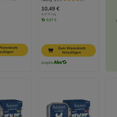
10,49 €
4,37 € / kg
9,97 €
Warenkorb
Zum Warenkorb
nzufügen
hinzufügen