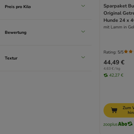
Rebel Belle
Sparpaket Bu
Preis pro Kilo
Rodi
Original Getre
Royal Canin CARE Nutrition
Hunde 24 x 4
Schesir
mit Lamm in Ge
Smølke
Bewertung
STRAYZ
Taste of the Wild
Rating: 5/5
Trovet
Textur
44,49 €
Ultima
Virbac
4,63 € / kg
42,27 €
Wellness Core
Wiejska Zagroda
WOW
Yarrah
Ziwi Peak
Zum 
hi
zooplus Bio
Getreidefreie Topseller
Single Protein Topseller