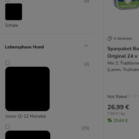
DIBO
(
3
)
Disugual
DOGGY DOG
Dogs'n Tiger
Schale
Dog´s Love
3 Varianten
Exclusion
Lebensphase Hund
Encore
Sparpaket Bu
FetteBeute
Original 24 x
Fitmin
Mix 2: Tradition
(
2
)
(Lamm, Truthahn
Fleischeslust
Forza10
GRAU
Greenwoods
Not Rated
Goood
26,99 €
Happy Dog
7,50 € / kg
Junior (2-12 Monate)
Hardys
25,64 €
Hill’s Science Plan
(
15
)
Isegrim