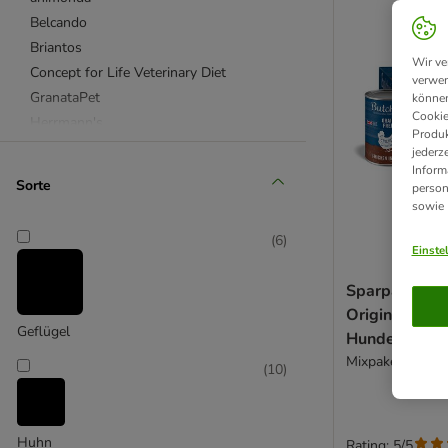
Belcando
Briantos
Wir ve
Concept for Life Veterinary Diet
verwen
GranataPet
können
Cookie
Herrmann's
Produk
Hill's Prescription Diet
jederz
Inform
Josera
Sorte
person
Lukullus Naturkost
sowie
MAC's
(
6
)
Purizon
Einste
Royal Canin
Sparpaket Bu
Royal Canin Veterinary
Original Getre
RINTI
Geflügel
Hunde 12 x 4
Rocco
Mixpaket (3 Sor
(
10
)
Rocco Diet Care
Rosie's Farm
Terra Canis
Huhn
Rating: 5/5
Wolf of Wilderness