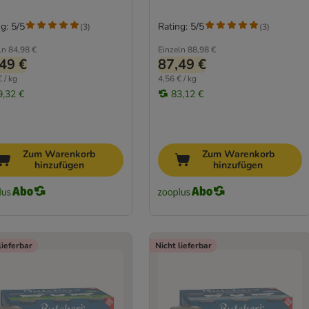
g: 5/5
Rating: 5/5
(
3
)
(
3
)
ln
84,98 €
Einzeln
88,98 €
49 €
87,49 €
 / kg
4,56 € / kg
9,32 €
83,12 €
Zum Warenkorb
Zum Warenkorb
hinzufügen
hinzufügen
lieferbar
Nicht lieferbar