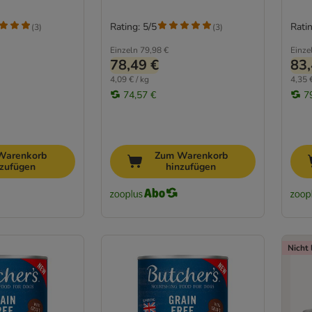
Rating: 5/5
Ratin
(
3
)
(
3
)
Einzeln
79,98 €
Einze
78,49 €
83,
4,09 € / kg
4,35 €
74,57 €
7
Warenkorb
Zum Warenkorb
nzufügen
hinzufügen
Nicht 