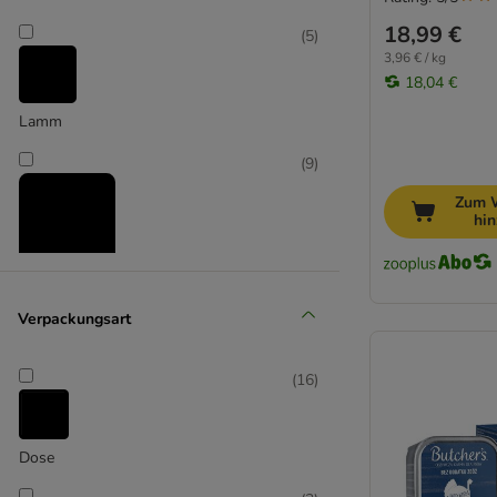
4vets
18,99 €
(
5
)
Advance Veterinary Diet
3,96 € / kg
18,04 €
Almo Nature
Alpha Spirit
Lamm
animonda Integra
(
9
)
animonda vom Feinsten
Applaws
Zum 
hi
Best Nature
Bozita
BugBell
Rind & Kalb
Burns
Verpackungsart
Butcher's
Calibra
(
16
)
Caniland
Cesar
Crave
Dose
DeliBest Fleischrolle