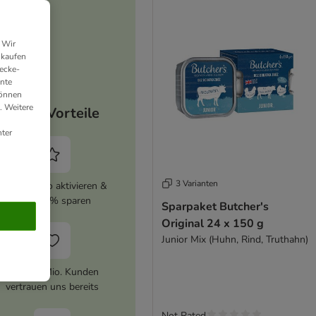
 Wir
nkaufen
ecke-
ante
können
. Weitere
Deine Vorteile
ter
3 Varianten
zooplus Abo aktivieren &
immer 5% sparen
Sparpaket Butcher's
Original 24 x 150 g
Junior Mix (Huhn, Rind, Truthahn)
Über 10 Mio. Kunden
vertrauen uns bereits
Not Rated