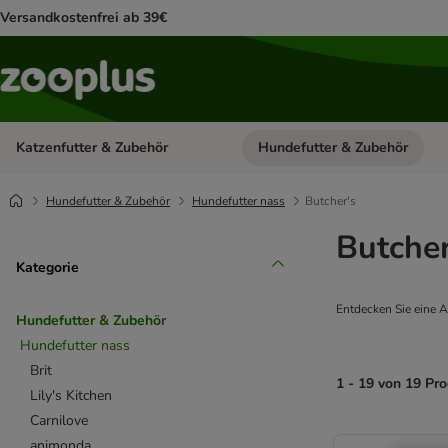
Versandkostenfrei ab 39€
Katzenfutter & Zubehör
Hundefutter & Zubehör
Kategorie-Menü öffnen: Katzenf
Hundefutter & Zubehör
Hundefutter nass
Butcher's
Butcher
Kategorie
Entdecken Sie eine Au
Hundefutter & Zubehör
Hundefutter nass
Brit
1 - 19 von 19 Pr
Lily's Kitchen
Carnilove
product items ha
animonda