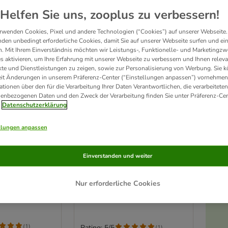
Helfen Sie uns, zooplus zu verbessern!
rwenden Cookies, Pixel und andere Technologien (“Cookies”) auf unserer Webseite.
den unbedingt erforderliche Cookies, damit Sie auf unserer Webseite surfen und ei
. Mit Ihrem Einverständnis möchten wir Leistungs-, Funktionelle- und Marketingzw
s aktivieren, um Ihre Erfahrung mit unserer Webseite zu verbessern und Ihnen relev
te und Dienstleistungen zu zeigen, sowie zur Personalisierung von Werbung. Sie 
eit Änderungen in unserem Präferenz-Center (“Einstellungen anpassen”) vornehmen
ationen über den für die Verarbeitung Ihrer Daten Verantwortlichen, die verarbeiteten
enbezogenen Daten und den Zweck der Verarbeitung finden Sie unter Präferenz-Cen
Datenschutzerklärung
llungen anpassen
2 Varianten
tcher's
Butcher's Original's
Einverstanden und weiter
idefrei für
Getreidefrei für Hunde 6 x
00 g
400 g
Nur erforderliche Cookies
ten in Soße)
Mixpaket (3 Sorten in Soße)
(
1
)
Rating: 5/5
(
1
)