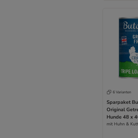
Bio-Nassfutter
Fleischwurst
Sensitiv, Magen & Darm
Welpen Nassfutter
Senior Nassfutter für Hunde
Eukanuba
6 Varianten
Sparpaket Bu
Original Getre
Hunde 48 x 4
mit Huhn & Kutt