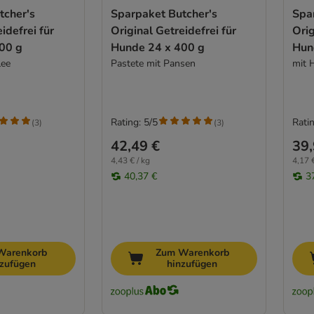
tcher's
Sparpaket Butcher's
Spa
idefrei für
Original Getreidefrei für
Orig
00 g
Hunde 24 x 400 g
Hun
lee
Pastete mit Pansen
mit 
Rating: 5/5
Ratin
(
3
)
(
3
)
42,49 €
39,
4,43 € / kg
4,17 €
40,37 €
3
Warenkorb
Zum Warenkorb
nzufügen
hinzufügen