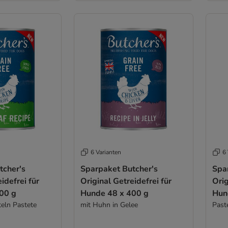
6 Varianten
6 
tcher's
Sparpaket Butcher's
Spa
idefrei für
Original Getreidefrei für
Orig
00 g
Hunde 48 x 400 g
Hun
eln Pastete
mit Huhn in Gelee
Past