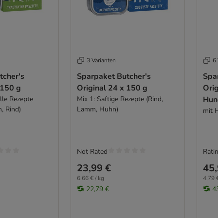
3 Varianten
6 
tcher's
Sparpaket Butcher's
Spa
 150 g
Original 24 x 150 g
Orig
elle Rezepte
Mix 1: Saftige Rezepte (Rind,
Hun
, Rind)
Lamm, Huhn)
mit 
Not Rated
Ratin
23,99 €
45,
6,66 € / kg
4,79 €
22,79 €
4