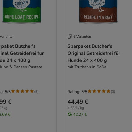
Varianten
6 Varianten
rpaket Butcher's
Sparpaket Butcher's
inal Getreidefrei für
Original Getreidefrei für
de 24 x 400 g
Hunde 24 x 400 g
Huhn & Pansen Pastete
mit Truthahn in Soße
g: 5/5
Rating: 5/5
(
3
)
(
3
)
99 €
44,49 €
 / kg
4,63 € / kg
3,69 €
42,27 €