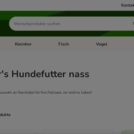
Kontak
Produkte
suchen
Kleintier
Fisch
Vogel
utter & Zubehör
Kategorie-Menü öffnen: Hundefutter & Zubehör
Kategorie-Menü öffnen: Kleintier
Kategorie-Menü öffnen
Ka
's Hundefutter nass
swahl an Nassfutter für Ihre Fellnase, sie wird es lieben!
odukte
ve been changed