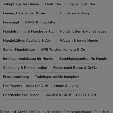
Zahnpflege für Hunde
Diätfutter
Ergänzungsfutter
Leinen, Halsbänder & Geschirre
Hundebekleidung
Fressnapf
BARF & Frostfutter
Hundetraining & Hundesport Zubehör
Hundehütten & Hundehäuser
Hundekäfige, Ausläufe & Absperrgitter
Welpen & junge Hunde
Senior-Hundefutter
GPS Tracker, Kamera & Co
Intelligenzspielzeug für Hunde
Beruhigungsmittel für Hunde
Genesung & Rehabilitation
Futter nach Rasse & Größe
Erstausstattung
Trainingszubehör komplett
Pet Parents - Alles für Dich
Home & Living
Geschenke Für Hunde
WARNER BROS COLLECTION
Preise inkl. MwSt. UVP = unverbindliche Preisempfehlung *
Es gelten