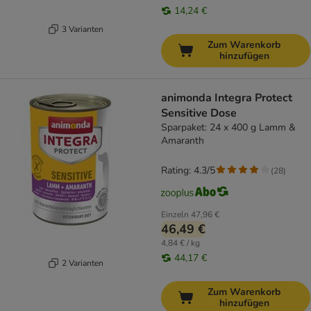
14,24 €
3 Varianten
Zum Warenkorb
hinzufügen
animonda Integra Protect
Sensitive Dose
Sparpaket: 24 x 400 g Lamm &
Amaranth
Rating: 4.3/5
(
28
)
Einzeln
47,96 €
46,49 €
4,84 € / kg
44,17 €
2 Varianten
Zum Warenkorb
hinzufügen