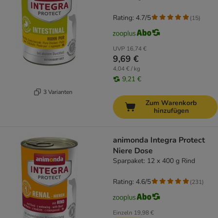
Rating: 4.7/5
(
15
)
UVP
16,74 €
9,69 €
4,04 € / kg
9,21 €
3 Varianten
Zum Warenkorb
hinzufügen
animonda Integra Protect
Niere Dose
Sparpaket: 12 x 400 g Rind
Rating: 4.6/5
(
231
)
Einzeln
19,98 €