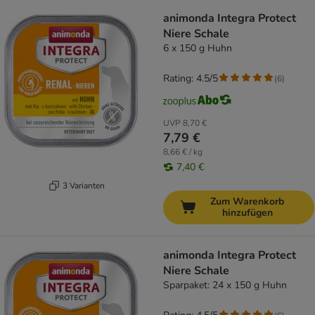
animonda Integra Protect
Niere Schale
6 x 150 g Huhn
Rating: 4.5/5
(
6
)
UVP
8,70 €
7,79 €
8,66 € / kg
7,40 €
3 Varianten
Zum Warenkorb
hinzufügen
animonda Integra Protect
Niere Schale
Sparpaket: 24 x 150 g Huhn