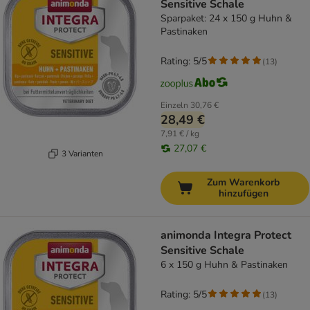
Sensitive Schale
Sparpaket: 24 x 150 g Huhn &
Pastinaken
Rating: 5/5
(
13
)
Einzeln
30,76 €
28,49 €
7,91 € / kg
27,07 €
3 Varianten
Zum Warenkorb
hinzufügen
animonda Integra Protect
Sensitive Schale
6 x 150 g Huhn & Pastinaken
Rating: 5/5
(
13
)