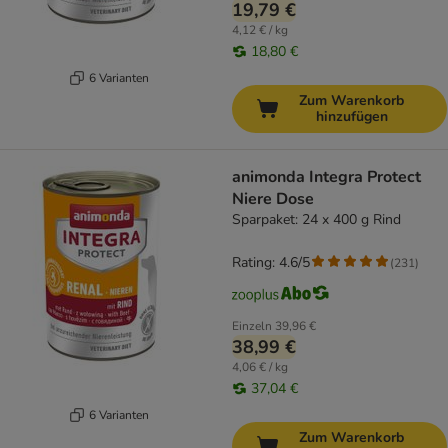
19,79 €
4,12 € / kg
18,80 €
6 Varianten
Zum Warenkorb
hinzufügen
animonda Integra Protect
Niere Dose
Sparpaket: 24 x 400 g Rind
Rating: 4.6/5
(
231
)
Einzeln
39,96 €
38,99 €
4,06 € / kg
37,04 €
6 Varianten
Zum Warenkorb