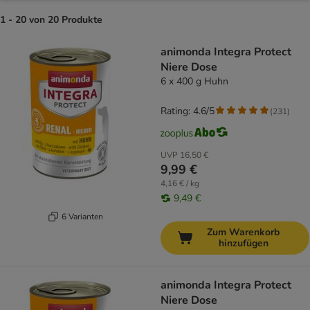
1 - 20 von 20 Produkte
product items have been changed
animonda Integra Protect
Niere Dose
6 x 400 g Huhn
Rating: 4.6/5
(
231
)
UVP
16,50 €
9,99 €
4,16 € / kg
9,49 €
6 Varianten
Zum Warenkorb
hinzufügen
animonda Integra Protect
Niere Dose