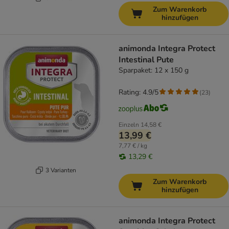
Zum Warenkorb
hinzufügen
animonda Integra Protect
Intestinal Pute
Sparpaket: 12 x 150 g
Rating: 4.9/5
(
23
)
Einzeln
14,58 €
13,99 €
7,77 € / kg
13,29 €
3 Varianten
Zum Warenkorb
hinzufügen
animonda Integra Protect