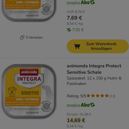
UVP
8,70 €
7,69 €
8,54 € / kg
7,31 €
3 Varianten
Zum Warenkorb
hinzufügen
animonda Integra Protect
Sensitive Schale
Sparpaket: 12 x 150 g Huhn &
Pastinaken
Rating: 5/5
(
13
)
Einzeln
15,38 €
14,69 €
8,16 € / kg