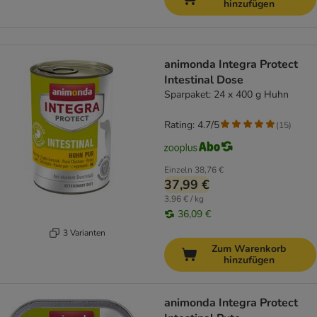
hinzufügen
animonda Integra Protect
Intestinal Dose
Sparpaket: 24 x 400 g Huhn
Rating: 4.7/5
(
15
)
Einzeln
38,76 €
37,99 €
3,96 € / kg
36,09 €
3 Varianten
Zum Warenkorb
hinzufügen
animonda Integra Protect