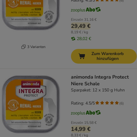
Rating: 4.5/5
(
6
)
Einzeln
31,16 €
29,49 €
8,19 € / kg
28,02 €
3 Varianten
Zum Warenkorb
hinzufügen
animonda Integra Protect
Niere Schale
Sparpaket: 12 x 150 g Huhn
Rating: 4.5/5
(
6
)
Einzeln
15,58 €
14,99 €
8,33 € / kg