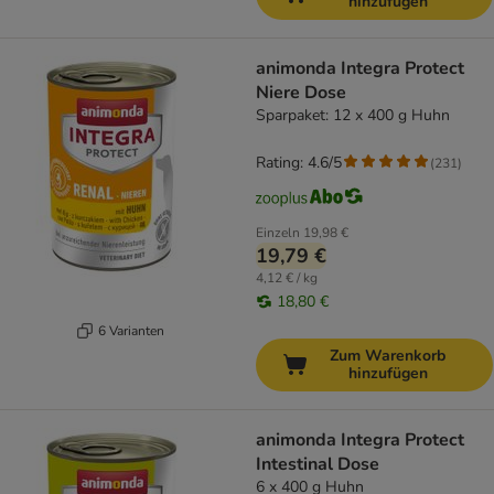
hinzufügen
animonda Integra Protect
Niere Dose
Sparpaket: 12 x 400 g Huhn
Rating: 4.6/5
(
231
)
Einzeln
19,98 €
19,79 €
4,12 € / kg
18,80 €
6 Varianten
Zum Warenkorb
hinzufügen
animonda Integra Protect
Intestinal Dose
6 x 400 g Huhn