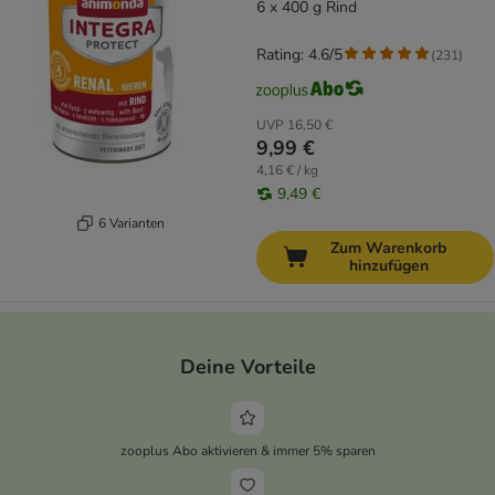
6 x 400 g Rind
Rating: 4.6/5
(
231
)
UVP
16,50 €
9,99 €
4,16 € / kg
9,49 €
6 Varianten
Zum Warenkorb
hinzufügen
Deine Vorteile
zooplus Abo aktivieren & immer 5% sparen