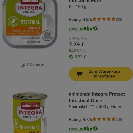
Intestinal Pute
6 x 150 g
Rating: 4.9/5
(
23
)
UVP
8,70 €
7,29 €
8,10 € / kg
6,93 €
3 Varianten
Zum Warenkorb
hinzufügen
animonda Integra Protect
Intestinal Dose
Sparpaket: 12 x 400 g Huhn
Rating: 4.7/5
(
15
)