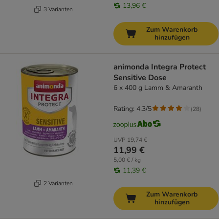
13,96 €
3 Varianten
Zum Warenkorb
hinzufügen
animonda Integra Protect
Sensitive Dose
6 x 400 g Lamm & Amaranth
Rating: 4.3/5
(
28
)
UVP
19,74 €
11,99 €
5,00 € / kg
11,39 €
2 Varianten
Zum Warenkorb
hinzufügen