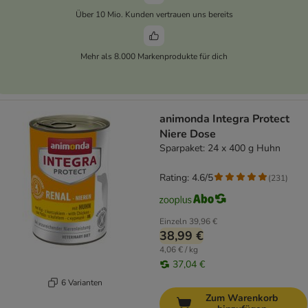
Über 10 Mio. Kunden vertrauen uns bereits
Mehr als 8.000 Markenprodukte für dich
animonda Integra Protect
Niere Dose
Sparpaket: 24 x 400 g Huhn
Rating: 4.6/5
(
231
)
Einzeln
39,96 €
38,99 €
4,06 € / kg
37,04 €
6 Varianten
Zum Warenkorb