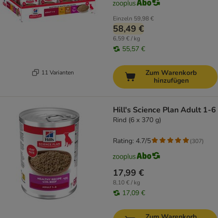
Einzeln
59,98 €
58,49 €
6,59 € / kg
55,57 €
Zum Warenkorb
11 Varianten
hinzufügen
Hill's Science Plan Adult 1-6
Rind (6 x 370 g)
Rating: 4.7/5
(
307
)
17,99 €
8,10 € / kg
17,09 €
Zum Warenkorb