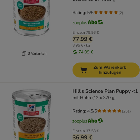
Rating: 5/5
(
2
)
Einzeln
79,96 €
77,99 €
8,95 € / kg
74,09 €
3 Varianten
Zum Warenkorb
hinzufügen
Hill's Science Plan Puppy <1
mit Huhn (12 x 370 g)
Rating: 4.5/5
(
251
)
Einzeln
37,58 €
36,99 €