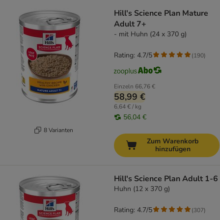
product items have been changed
Hill's Science Plan Mature
Adult 7+
- mit Huhn (24 x 370 g)
Rating: 4.7/5
(
190
)
Einzeln
66,76 €
58,99 €
6,64 € / kg
56,04 €
8 Varianten
Zum Warenkorb
hinzufügen
Hill's Science Plan Adult 1-6
Huhn (12 x 370 g)
Rating: 4.7/5
(
307
)