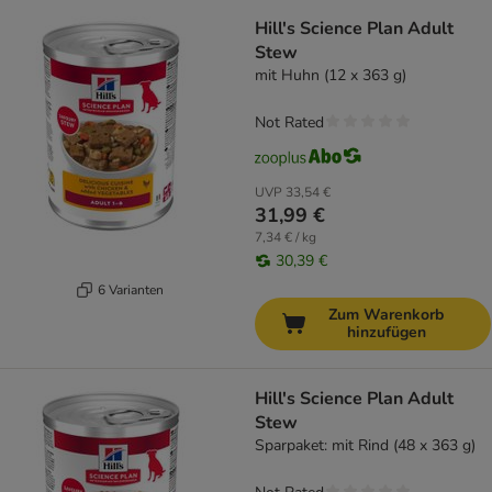
Hill's Science Plan Adult
Stew
mit Huhn (12 x 363 g)
Not Rated
UVP
33,54 €
31,99 €
7,34 € / kg
30,39 €
6 Varianten
Zum Warenkorb
hinzufügen
Hill's Science Plan Adult
Stew
Sparpaket: mit Rind (48 x 363 g)