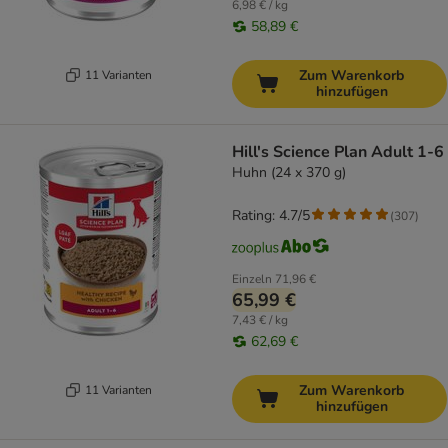
6,98 € / kg
58,89 €
Zum Warenkorb
11 Varianten
hinzufügen
Hill's Science Plan Adult 1-6
Huhn (24 x 370 g)
Rating: 4.7/5
(
307
)
Einzeln
71,96 €
65,99 €
7,43 € / kg
62,69 €
Zum Warenkorb
11 Varianten
hinzufügen