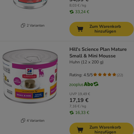
8,03 € / kg
33,24 €
2 Varianten
Zum Warenkorb
hinzufügen
Hill's Science Plan Mature
Small & Mini Mousse
Huhn (12 x 200 g)
Rating: 4.5/5
(
22
)
UVP
19,49 €
17,19 €
7,16 € / kg
16,33 €
4 Varianten
Zum Warenkorb
hinzufügen