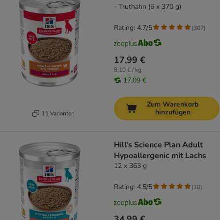
- Truthahn (6 x 370 g)
Rating: 4.7/5
(
307
)
17,99 €
8,10 € / kg
17,09 €
Zum Warenkorb
hinzufügen
11 Varianten
Hill's Science Plan Adult
Hypoallergenic mit Lachs
12 x 363 g
Rating: 4.5/5
(
10
)
34,99 €