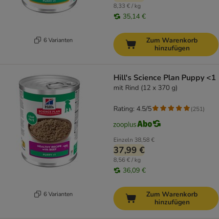
8,33 € / kg
35,14 €
Zum Warenkorb
6 Varianten
hinzufügen
Hill's Science Plan Puppy <1
mit Rind (12 x 370 g)
Rating: 4.5/5
(
251
)
Einzeln
38,58 €
37,99 €
8,56 € / kg
36,09 €
Zum Warenkorb
6 Varianten
hinzufügen