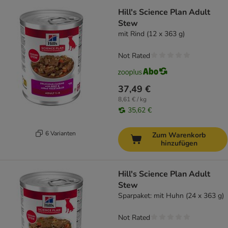
Hill's Science Plan Adult
Stew
mit Rind (12 x 363 g)
Not Rated
37,49 €
8,61 € / kg
35,62 €
6 Varianten
Zum Warenkorb
hinzufügen
Hill's Science Plan Adult
Stew
Sparpaket: mit Huhn (24 x 363 g)
Not Rated