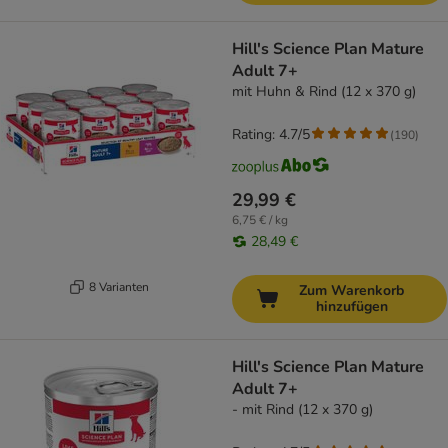
Hill's Science Plan Mature
Adult 7+
mit Huhn & Rind (12 x 370 g)
Rating: 4.7/5
(
190
)
29,99 €
6,75 € / kg
28,49 €
8 Varianten
Zum Warenkorb
hinzufügen
Hill's Science Plan Mature
Adult 7+
- mit Rind (12 x 370 g)