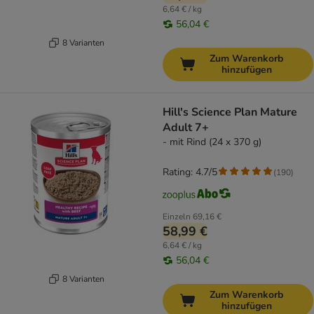
6,64 € / kg
56,04 €
8 Varianten
Zum Warenkorb
hinzufügen
Hill's Science Plan Mature
Adult 7+
- mit Rind (24 x 370 g)
Rating: 4.7/5
(
190
)
Einzeln
69,16 €
58,99 €
6,64 € / kg
56,04 €
8 Varianten
Zum Warenkorb
hinzufügen