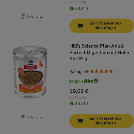
8,03 € / kg
33,24 €
3 Varianten
Zum Warenkorb
hinzufügen
Hill's Science Plan Adult
Perfect Digestion mit Huhn
6 x 363 g
Rating: 5/5
(
2
)
19,69 €
9,04 € / kg
18,71 €
3 Varianten
Zum Warenkorb
hinzufügen