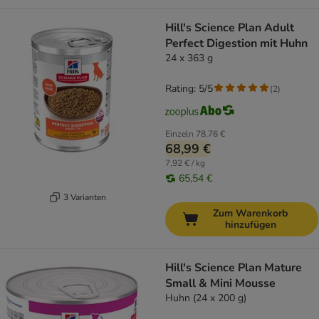
Hill's Science Plan Adult
Perfect Digestion mit Huhn
24 x 363 g
Rating: 5/5
(
2
)
Einzeln
78,76 €
68,99 €
7,92 € / kg
65,54 €
3 Varianten
Zum Warenkorb
hinzufügen
Hill's Science Plan Mature
Small & Mini Mousse
Huhn (24 x 200 g)