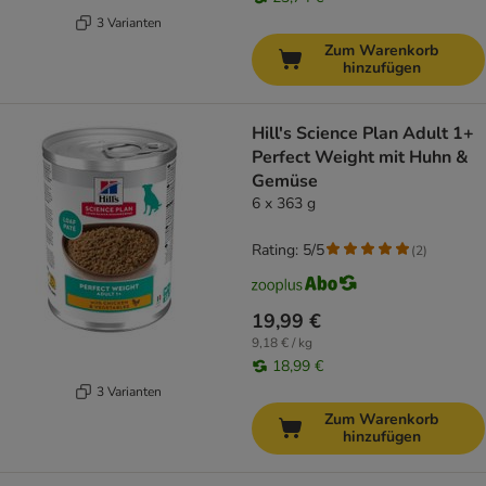
3 Varianten
Zum Warenkorb
hinzufügen
Hill's Science Plan Adult 1+
Perfect Weight mit Huhn &
Gemüse
6 x 363 g
Rating: 5/5
(
2
)
19,99 €
9,18 € / kg
18,99 €
3 Varianten
Zum Warenkorb
hinzufügen