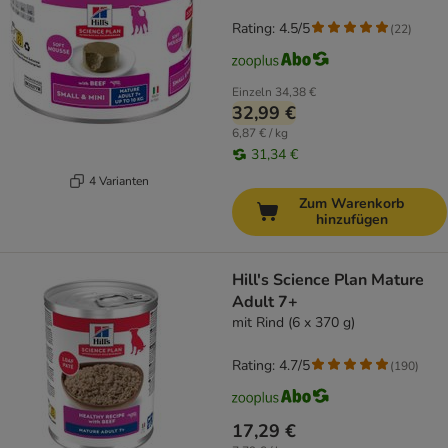
Rating: 4.5/5
(
22
)
Einzeln
34,38 €
32,99 €
6,87 € / kg
31,34 €
4 Varianten
Zum Warenkorb
hinzufügen
Hill's Science Plan Mature
Adult 7+
mit Rind (6 x 370 g)
Rating: 4.7/5
(
190
)
17,29 €