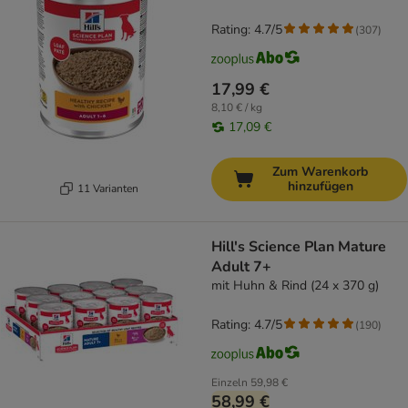
Rating: 4.7/5
(
307
)
17,99 €
8,10 € / kg
17,09 €
Zum Warenkorb
hinzufügen
11 Varianten
Hill's Science Plan Mature
Adult 7+
mit Huhn & Rind (24 x 370 g)
Rating: 4.7/5
(
190
)
Einzeln
59,98 €
58,99 €