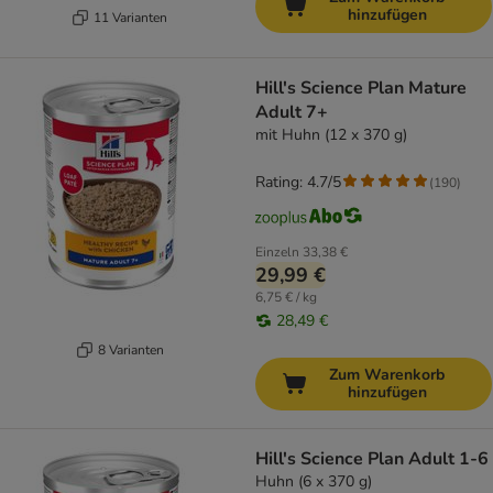
hinzufügen
11 Varianten
Hill's Science Plan Mature
Adult 7+
mit Huhn (12 x 370 g)
Rating: 4.7/5
(
190
)
Einzeln
33,38 €
29,99 €
6,75 € / kg
28,49 €
8 Varianten
Zum Warenkorb
hinzufügen
Hill's Science Plan Adult 1-6
Huhn (6 x 370 g)