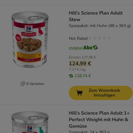
Hill's Science Plan Adult
Stew
Sparpaket: mit Huhn (48 x 363 g)
Not Rated
Einzeln
127,96 €
124,99 €
7,17 € / kg
118,74 €
6 Varianten
Zum Warenkorb
hinzufügen
Hill's Science Plan Adult 1+
Perfect Weight mit Huhn &
Gemüse
Sparpaket: 24 x 363 g