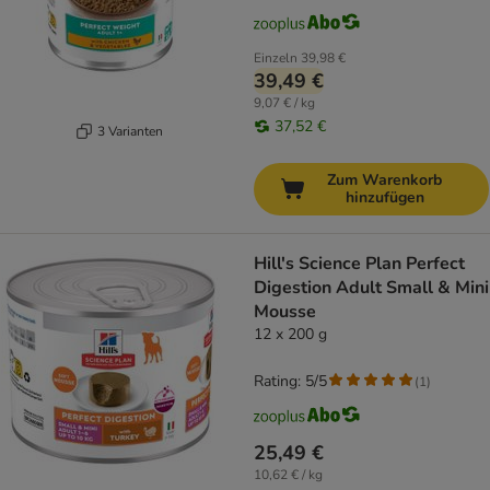
Einzeln
39,98 €
39,49 €
9,07 € / kg
37,52 €
3 Varianten
Zum Warenkorb
hinzufügen
Hill's Science Plan Perfect
Digestion Adult Small & Mini
Mousse
12 x 200 g
Rating: 5/5
(
1
)
25,49 €
10,62 € / kg