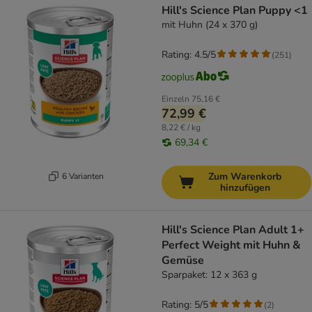
Hill's Science Plan Puppy <1
mit Huhn (24 x 370 g)
Rating: 4.5/5
(
251
)
Einzeln
75,16 €
72,99 €
8,22 € / kg
69,34 €
Zum Warenkorb
6 Varianten
hinzufügen
Hill's Science Plan Adult 1+
Perfect Weight mit Huhn &
Gemüse
Sparpaket: 12 x 363 g
Rating: 5/5
(
2
)