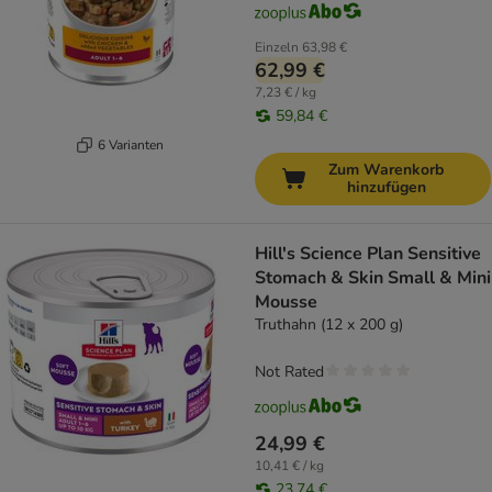
Einzeln
63,98 €
62,99 €
7,23 € / kg
59,84 €
6 Varianten
Zum Warenkorb
hinzufügen
Hill's Science Plan Sensitive
Stomach & Skin Small & Mini
Mousse
Truthahn (12 x 200 g)
Not Rated
24,99 €
10,41 € / kg
23,74 €