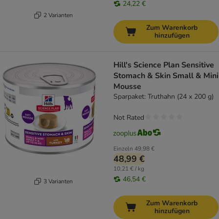
24,22 €
2 Varianten
Zum Warenkorb
hinzufügen
Hill's Science Plan Sensitive
Stomach & Skin Small & Mini
Mousse
Sparpaket: Truthahn (24 x 200 g)
Not Rated
Einzeln
49,98 €
48,99 €
10,21 € / kg
46,54 €
3 Varianten
Zum Warenkorb
hinzufügen