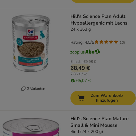
Hill's Science Plan Adult
Hypoallergenic mit Lachs
24 x 363 g
Rating: 4.5/5
(
10
)
Einzeln
69,98 €
68,49 €
7,86 € / kg
65,07 €
2 Varianten
Zum Warenkorb
hinzufügen
Hill's Science Plan Mature
Small & Mini Mousse
Rind (24 x 200 g)