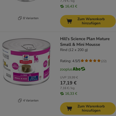
7,79 € / kg
16,43 €
8 Varianten
Zum Warenkorb
hinzufügen
Hill's Science Plan Mature
Small & Mini Mousse
Rind (12 x 200 g)
Rating: 4.5/5
(
22
)
UVP
19,99 €
17,19 €
7,16 € / kg
16,33 €
4 Varianten
Zum Warenkorb
hinzufügen