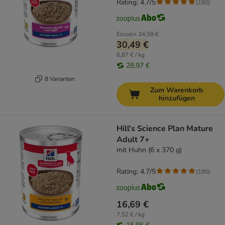
Rating: 4.7/5
(
190
)
Einzeln
34,58 €
30,49 €
6,87 € / kg
28,97 €
8 Varianten
Zum Warenkorb
hinzufügen
Hill's Science Plan Mature
Adult 7+
mit Huhn (6 x 370 g)
Rating: 4.7/5
(
190
)
16,69 €
7,52 € / kg