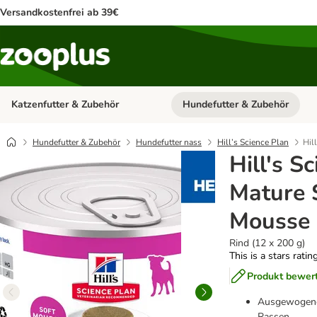
Versandkostenfrei ab 39€
Katzenfutter & Zubehör
Hundefutter & Zubehör
Kategorie-Menü öffnen: Katzenf
Hundefutter & Zubehör
Hundefutter nass
Hill’s Science Plan
Hil
Hill's S
Mature 
Mousse
Rind (12 x 200 g)
This is a stars ratin
Produkt bewer
Ausgewogenes 
Rassen