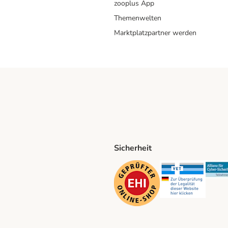
zooplus App
Themenwelten
Marktplatzpartner werden
Sicherheit
ping Method
D Shipping Method
Security
Securit