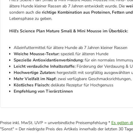
ältere Hunde kleiner Rassen ab 7 Jahren entwickelt wurde. Die
wei
sondern auch die
richtige Kombination aus Proteinen, Fetten un
Lebensphase zu geben.
Hill's Science Plan Mature Small & Mini Mousse im Überblick:
Alleinfuttermittel für ältere Hunde ab 7 Jahren kleiner Rassen
Weiche Mousse-Textur:
speziell für älteren Hunde
Spezielle Antioxidantienverbindung:
für ein normales Immunsy
Leicht verdauliche Inhaltsstoffe:
Förderung der Verdauung & Un
Hochwertige Zutaten:
hergestellt mit sorgfältig ausgewählten
Mehr Vielfalt im Napf:
zwei verfügbare Geschmacksrichtungen,
Köstliches Fleisch:
delikate Rezeptur für Hochgenuss
Empfehlung von Tierärzt:innen
Preise inkl. MwSt. UVP = unverbindliche Preisempfehlung *
Es gelten d
"Sonst" = Der niedrigste Preis des Artikels innerhalb der letzten 30 Tage