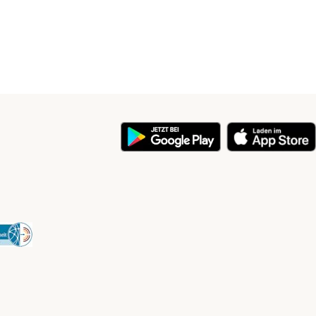
y
Security