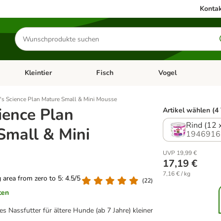
Kontak
Produkte
suchen
Kleintier
Fisch
Vogel
utter & Zubehör
Kategorie-Menü öffnen: Hundefutter & Zubehör
Kategorie-Menü öffnen: Kleintier
Kategorie-Menü öffnen
Ka
l's Science Plan Mature Small & Mini Mousse
cience Plan
Artikel wählen (4
Rind (12 
Small & Mini
1946916
UVP 19,99 €
17,19 €
7,16 € / kg
g area from zero to 5: 4.5/5
(
22
)
ten
Nassfutter für ältere Hunde (ab 7 Jahre) kleiner