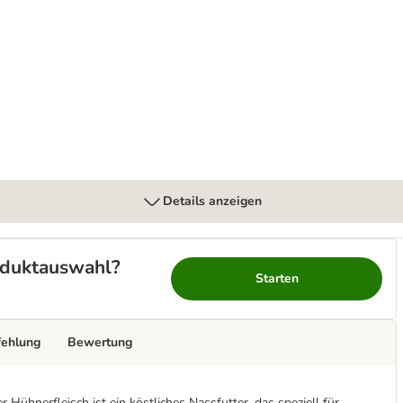
7+ Small & Mini mit Huhn
Details anzeigen
roduktauswahl?
Starten
fehlung
Bewertung
Hühnerfleisch ist ein köstliches Nassfutter, das speziell für