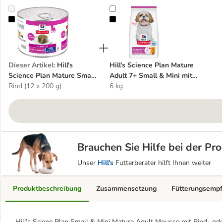
Hill's Science Plan Mature Small & Mini Mousse
Hill's Science Plan Mature Adult 
Dieser Artikel
:
Hill's
Hill's Science Plan Mature
Science Plan Mature Small
Adult 7+ Small & Mini mit
& Mini Mousse
Rind (12 x 200 g)
Huhn
6 kg
Brauchen Sie Hilfe bei der P
Unser
Hill's
Futterberater hilft Ihnen weiter
Produktbeschreibung
Zusammensetzung
Fütterungsemp
Hill’s Sciene Plan Small & Mini Mature Adult Mousse mit Rind- oder 