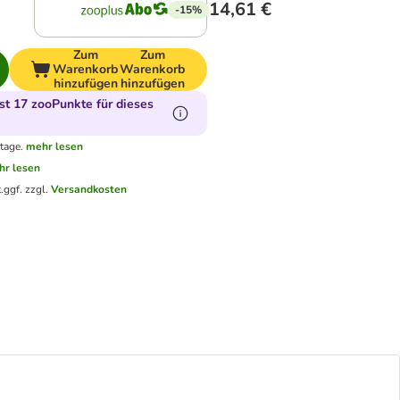
14,61 €
-15%
Zum
Zum
Warenkorb
Warenkorb
hinzufügen
hinzufügen
t 17 zooPunkte für dieses
tage.
mehr lesen
hr lesen
.
ggf. zzgl.
Versandkosten