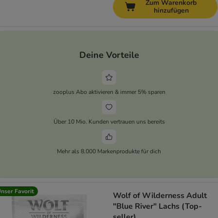
Zum Warenkorb
hinzufügen
Deine Vorteile
zooplus Abo aktivieren & immer 5% sparen
Über 10 Mio. Kunden vertrauen uns bereits
Mehr als 8.000 Markenprodukte für dich
nser Favorit
Wolf of Wilderness Adult
"Blue River" Lachs (Top-
seller)