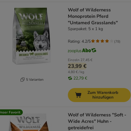
Wolf of Wilderness
Monoprotein Pferd
"Untamed Grasslands"
Sparpaket: 5 x 1 kg
Rating: 4.2/5
(
78
)
Einzeln
27,45 €
23,99 €
4,80 € / kg
22,79 €
5 Varianten
Zum Warenkorb
hinzufügen
nser Favorit
Wolf of Wilderness "Soft -
Wide Acres" Huhn -
getreidefrei