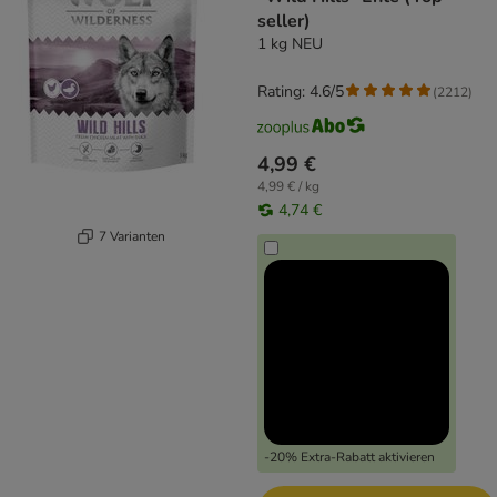
seller)
1 kg NEU
Rating: 4.6/5
(
2212
)
4,99 €
4,99 € / kg
4,74 €
7 Varianten
-20% Extra-Rabatt aktivieren