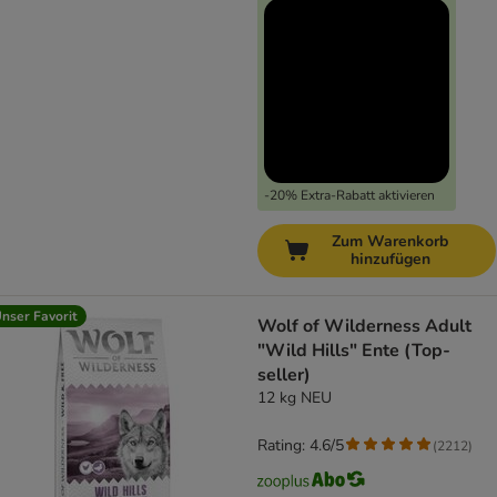
-20% Extra-Rabatt aktivieren
Zum Warenkorb
hinzufügen
nser Favorit
Wolf of Wilderness Adult
"Wild Hills" Ente (Top-
seller)
12 kg NEU
Rating: 4.6/5
(
2212
)