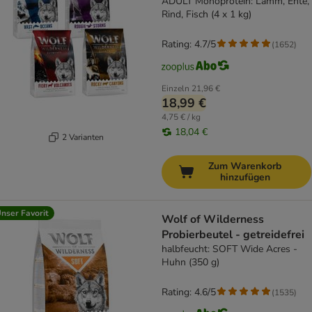
ADULT Monoprotein: Lamm, Ente,
Rind, Fisch (4 x 1 kg)
Rating: 4.7/5
(
1652
)
Einzeln
21,96 €
18,99 €
4,75 € / kg
18,04 €
2 Varianten
Zum Warenkorb
hinzufügen
nser Favorit
Wolf of Wilderness
Probierbeutel - getreidefrei
halbfeucht: SOFT Wide Acres -
Huhn (350 g)
Rating: 4.6/5
(
1535
)