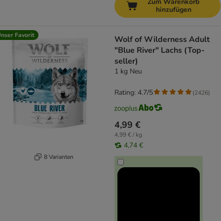
Zum Warenkorb
hinzufügen
nser Favorit
Wolf of Wilderness Adult
"Blue River" Lachs (Top-
seller)
1 kg Neu
Rating: 4.7/5
(
2426
)
4,99 €
4,99 € / kg
4,74 €
8 Varianten