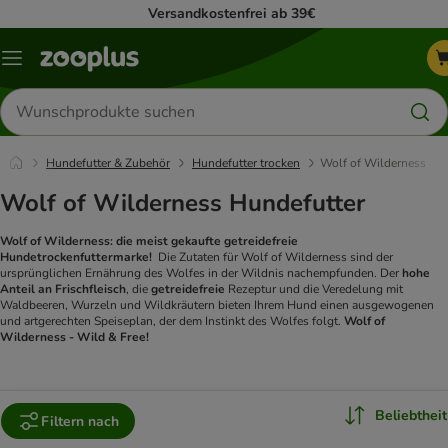
Versandkostenfrei ab 39€
Menü
Produkte
suchen
Hundefutter & Zubehör
Hundefutter trocken
Wolf of Wilderness
Wolf of Wilderness Hundefutter
Wolf of Wilderness: die meist gekaufte getreidefreie
Hundetrockenfuttermarke!
Die Zutaten für Wolf of Wilderness sind der
ursprünglichen Ernährung des Wolfes in der Wildnis nachempfunden. Der
hohe
Anteil an Frischfleisch
, die
getreidefreie
Rezeptur und die Veredelung mit
Waldbeeren, Wurzeln und Wildkräutern bieten Ihrem Hund einen ausgewogenen
und artgerechten Speiseplan, der dem Instinkt des Wolfes folgt.
Wolf of
Wilderness - Wild & Free!
Beliebtheit
Filtern nach