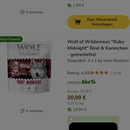
1,89 €
4 Varianten
Zum Warenkorb
hinzufügen
nser Favorit
Wolf of Wilderness "Ruby
Midnight" Rind & Kaninchen
- getreidefrei
Sparpaket: 4 x 1 kg neue Rezeptur
Rating: 4.3/5
(
179
)
Einzeln
23,96 €
20,99 €
5,25 € / kg
19,94 €
4 Varianten