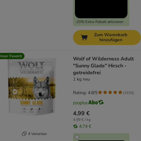
-20% Extra-Rabatt aktivieren
Zum Warenkorb
hinzufügen
nser Favorit
Wolf of Wilderness Adult
"Sunny Glade" Hirsch -
getreidefrei
1 kg neu
Rating: 4.8/5
(
1930
)
4,99 €
4,99 € / kg
4,74 €
4 Varianten