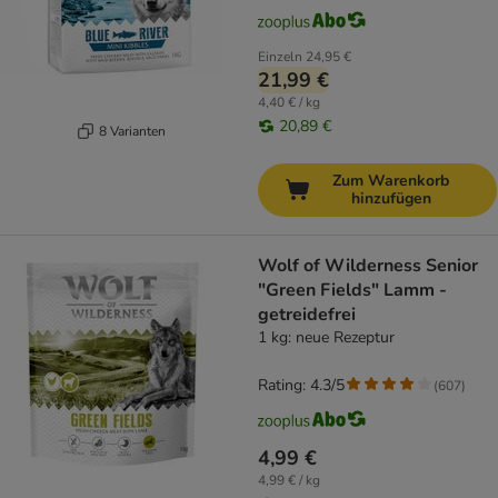
Einzeln
24,95 €
21,99 €
4,40 € / kg
20,89 €
8 Varianten
Zum Warenkorb
hinzufügen
Wolf of Wilderness Senior
"Green Fields" Lamm -
getreidefrei
1 kg: neue Rezeptur
Rating: 4.3/5
(
607
)
4,99 €
4,99 € / kg