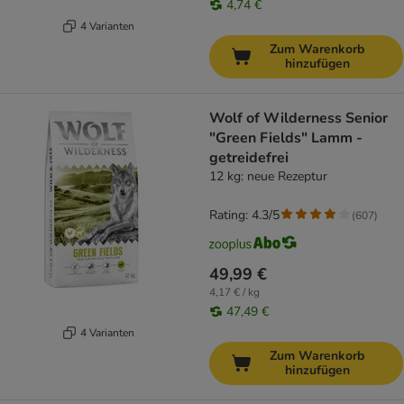
4,74 €
4 Varianten
Zum Warenkorb
hinzufügen
Wolf of Wilderness Senior
"Green Fields" Lamm -
getreidefrei
12 kg: neue Rezeptur
Rating: 4.3/5
(
607
)
49,99 €
4,17 € / kg
47,49 €
4 Varianten
Zum Warenkorb
hinzufügen