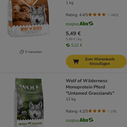
1 kg
Rating: 4.4/5
(
463
)
5,49 €
5,49 € / kg
5,22 €
5 Varianten
Zum Warenkorb
hinzufügen
Wolf of Wilderness
Monoprotein Pferd
"Untamed Grasslands"
12 kg
Rating: 4.2/5
(
78
)