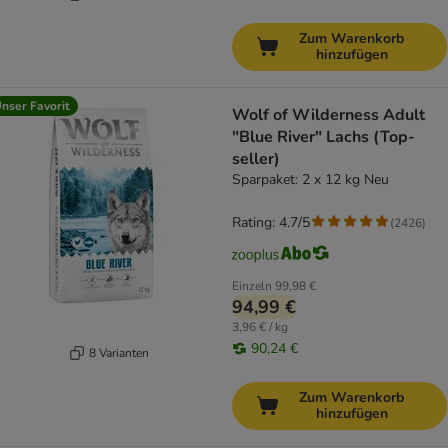
Zum Warenkorb
hinzufügen
nser Favorit
Wolf of Wilderness Adult
"Blue River" Lachs (Top-
seller)
Sparpaket: 2 x 12 kg Neu
Rating: 4.7/5
(
2426
)
Einzeln
99,98 €
94,99 €
3,96 € / kg
90,24 €
8 Varianten
Zum Warenkorb
hinzufügen