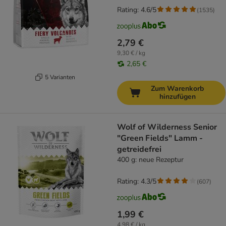
Rating: 4.6/5
(
1535
)
2,79 €
9,30 € / kg
2,65 €
5 Varianten
Zum Warenkorb
hinzufügen
Wolf of Wilderness Senior
"Green Fields" Lamm -
getreidefrei
400 g: neue Rezeptur
Rating: 4.3/5
(
607
)
1,99 €
4,98 € / kg