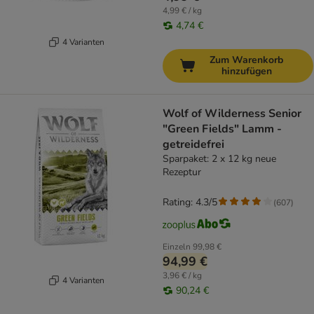
4,99 € / kg
4,74 €
4 Varianten
Zum Warenkorb
hinzufügen
Wolf of Wilderness Senior
"Green Fields" Lamm -
getreidefrei
Sparpaket: 2 x 12 kg neue
Rezeptur
Rating: 4.3/5
(
607
)
Einzeln
99,98 €
94,99 €
3,96 € / kg
4 Varianten
90,24 €