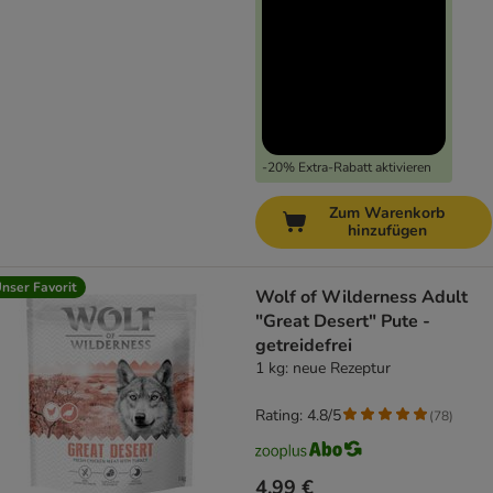
-20% Extra-Rabatt aktivieren
Zum Warenkorb
hinzufügen
nser Favorit
Wolf of Wilderness Adult
"Great Desert" Pute -
getreidefrei
1 kg: neue Rezeptur
Rating: 4.8/5
(
78
)
4,99 €