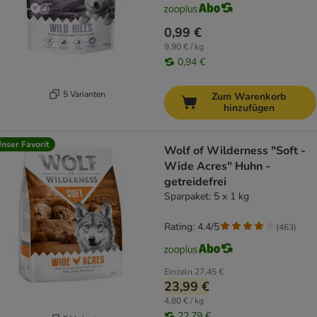
0,99 €
9,90 € / kg
0,94 €
5 Varianten
Zum Warenkorb
hinzufügen
nser Favorit
Wolf of Wilderness "Soft -
Wide Acres" Huhn -
getreidefrei
Sparpaket: 5 x 1 kg
Rating: 4.4/5
(
463
)
Einzeln
27,45 €
23,99 €
4,80 € / kg
22,79 €