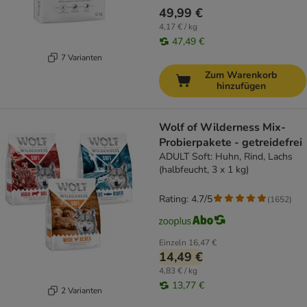
49,99 €
4,17 € / kg
47,49 €
7 Varianten
Zum Warenkorb
hinzufügen
Wolf of Wilderness Mix-
Probierpakete - getreidefrei
ADULT Soft: Huhn, Rind, Lachs
(halbfeucht, 3 x 1 kg)
Rating: 4.7/5
(
1652
)
Einzeln
16,47 €
14,49 €
4,83 € / kg
13,77 €
2 Varianten