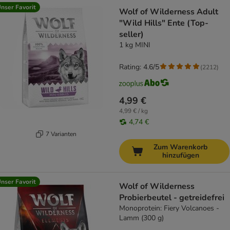
nser Favorit
Wolf of Wilderness Adult
"Wild Hills" Ente (Top-
seller)
1 kg MINI
Rating: 4.6/5
(
2212
)
4,99 €
4,99 € / kg
4,74 €
7 Varianten
Zum Warenkorb
hinzufügen
nser Favorit
Wolf of Wilderness
Probierbeutel - getreidefrei
Monoprotein: Fiery Volcanoes -
Lamm (300 g)