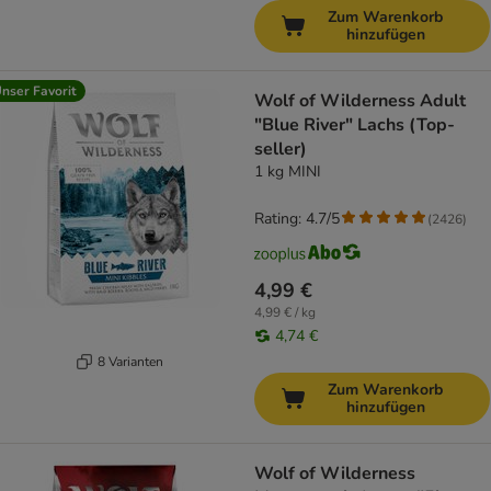
Zum Warenkorb
hinzufügen
nser Favorit
Wolf of Wilderness Adult
"Blue River" Lachs (Top-
seller)
1 kg MINI
Rating: 4.7/5
(
2426
)
4,99 €
4,99 € / kg
4,74 €
8 Varianten
Zum Warenkorb
hinzufügen
Wolf of Wilderness