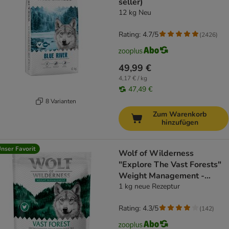
seller)
12 kg Neu
Rating: 4.7/5
(
2426
)
49,99 €
4,17 € / kg
47,49 €
8 Varianten
Zum Warenkorb
hinzufügen
nser Favorit
Wolf of Wilderness
"Explore The Vast Forests"
Weight Management -
getreidefrei
1 kg neue Rezeptur
Rating: 4.3/5
(
142
)