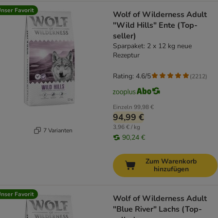
nser Favorit
Wolf of Wilderness Adult
"Wild Hills" Ente (Top-
seller)
Sparpaket: 2 x 12 kg neue
Rezeptur
Rating: 4.6/5
(
2212
)
Einzeln
99,98 €
94,99 €
3,96 € / kg
7 Varianten
90,24 €
Zum Warenkorb
hinzufügen
nser Favorit
Wolf of Wilderness Adult
"Blue River" Lachs (Top-