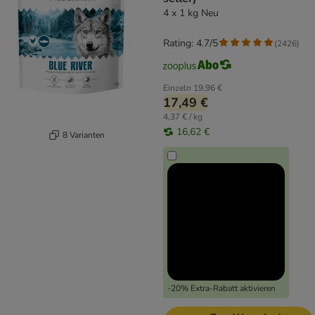
4 x 1 kg Neu
Rating: 4.7/5
(
2426
)
Einzeln
19,96 €
17,49 €
4,37 € / kg
16,62 €
8 Varianten
-20% Extra-Rabatt aktivieren