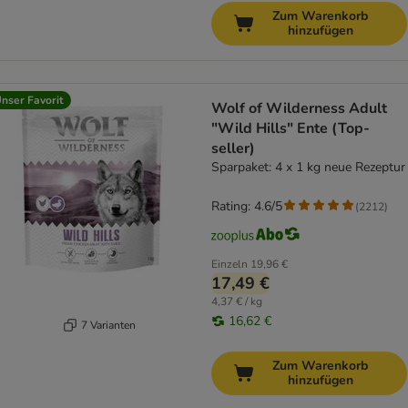
Zum Warenkorb
hinzufügen
nser Favorit
Wolf of Wilderness Adult
"Wild Hills" Ente (Top-
seller)
Sparpaket: 4 x 1 kg neue Rezeptur
Rating: 4.6/5
(
2212
)
Einzeln
19,96 €
17,49 €
4,37 € / kg
16,62 €
7 Varianten
Zum Warenkorb
hinzufügen