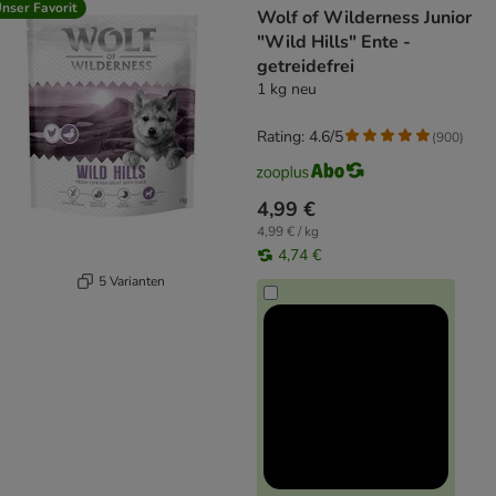
nser Favorit
Wolf of Wilderness Junior
"Wild Hills" Ente -
getreidefrei
1 kg neu
Rating: 4.6/5
(
900
)
4,99 €
4,99 € / kg
4,74 €
5 Varianten