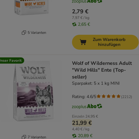
2,79 €
7,97 € / kg
2,65 €
5 Varianten
Zum Warenkorb
hinzufügen
nser Favorit
Wolf of Wilderness Adult
"Wild Hills" Ente (Top-
seller)
Sparpaket: 5 x 1 kg MINI
Rating: 4.6/5
(
2212
)
Einzeln
24,95 €
21,99 €
4,40 € / kg
20,89 €
7 Varianten