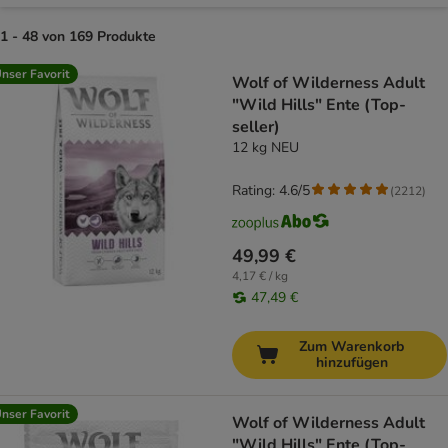
1 - 48 von 169 Produkte
product items have been changed
nser Favorit
Wolf of Wilderness Adult
"Wild Hills" Ente (Top-
seller)
12 kg NEU
Rating: 4.6/5
(
2212
)
49,99 €
4,17 € / kg
47,49 €
Zum Warenkorb
hinzufügen
nser Favorit
Wolf of Wilderness Adult
"Wild Hills" Ente (Top-