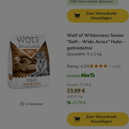
-20% Extra-Rabatt aktivieren
Zum Warenkorb
hinzufügen
Wolf of Wilderness Senior
"Soft - Wide Acres" Huhn -
getreidefrei
Sparpaket: 5 x 1 kg
Rating: 4.2/5
(
215
)
Einzeln
27,45 €
23,99 €
4,80 € / kg
22,79 €
4 Varianten
Zum Warenkorb
hinzufügen