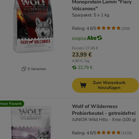
Monoprotein Lamm "Fiery
Volcanoes"
Sparpaket: 5 x 1 kg
Rating: 4.6/5
(
209
)
Einzeln
27,45 €
23,99 €
4,80 € / kg
22,79 €
5 Varianten
Zum Warenkorb
hinzufügen
nser Favorit
Wolf of Wilderness
Probierbeutel - getreidefrei
JUNIOR Wild Hills - Ente (100 g)
Rating: 4.6/5
(
1535
)