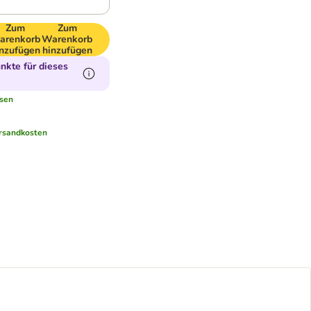
Zum
Zum
arenkorb
Warenkorb
nzufügen
hinzufügen
kte für dieses
sen
rsandkosten