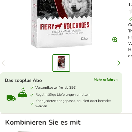
1
G
T
Fr
Wi
H
e
Das zooplus Abo
Mehr erfahren
Versandkostenfrei ab 39€
Regelmäßige Lieferungen erhalten
Kann jederzeit angepasst, pausiert oder beendet
werden
Kombinieren Sie es mit