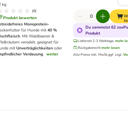
2 kg
(
0
)
W
Produkt bewerten
hi
etreidefreies Monoprotein-
Du sammelst 62 zooPun
rockenfutter für Hunde mit
40 %
Produkt
ischfleisch
. Mit Waldbeeren &
Lieferzeit 2-3 Werktage.
mehr le
ldkräutern veredelt, geeignet für
unde mit
Unverträglichkeiten
oder
Rückgaberecht
mehr lesen
mpfindlicher Verdauung
.
weiter
Alle Preise inkl. MwSt.
ggf. zzgl.
Ve