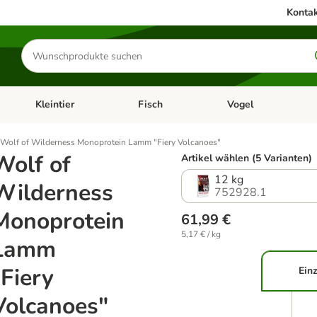
Kontak
Produkte
suchen
Kleintier
Fisch
Vogel
utter & Zubehör
Kategorie-Menü öffnen: Hundefutter & Zubehör
Kategorie-Menü öffnen: Kleintier
Kategorie-Menü öffnen
Ka
Wolf of Wilderness Monoprotein Lamm "Fiery Volcanoes"
Wolf of
Artikel wählen (5 Varianten)
12 kg
Wilderness
752928.1
Monoprotein
61,99 €
5,17 € / kg
Lamm
"Fiery
Einz
Volcanoes"