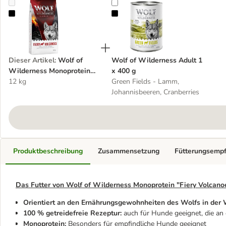
Wolf of Wilderness Monoprotein Lamm "Fiery Volcanoes"
Wolf of Wilderness Adult 1 x 400
Dieser Artikel
:
Wolf of
Wolf of Wilderness Adult 1
Wilderness Monoprotein
x 400 g
12 kg
Lamm "Fiery Volcanoes"
Green Fields - Lamm,
Johannisbeeren, Cranberries
Produktbeschreibung
Zusammensetzung
Fütterungsemp
Das Futter von Wolf of Wilderness Monoprotein "Fiery Volcano
Orientiert an den Ernährungsgewohnheiten des Wolfs in der 
100 % getreidefreie Rezeptur:
auch für Hunde geeignet, die an e
Monoprotein:
Besonders für empfindliche Hunde geeignet