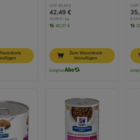
UVP
45,99 €
UVP
42,49 €
35,
10,00 € / kg
8,22 €
40,37 €
3
Warenkorb
Zum Warenkorb
nzufügen
hinzufügen