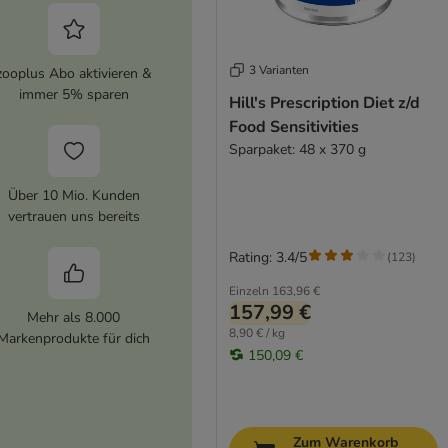
3 Varianten
zooplus Abo aktivieren &
immer 5% sparen
Hill's Prescription Diet z/d
Food Sensitivities
Sparpaket: 48 x 370 g
Über 10 Mio. Kunden
vertrauen uns bereits
Rating: 3.4/5
(
123
)
Einzeln
163,96 €
157,99 €
Mehr als 8.000
8,90 € / kg
Markenprodukte für dich
150,09 €
Zum Warenkorb