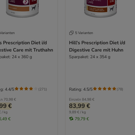
Varianten
5 Varianten
's Prescription Diet i/d
Hill's Prescription Diet i/d
stive Care mit Truthahn
Digestive Care mit Huhn
paket: 24 x 360 g
Sparpaket: 24 x 354 g
g: 4.4/5
Rating: 4.5/5
(
271
)
(
78
)
ln
70,98 €
Einzeln
84,98 €
99 €
83,99 €
 / kg
9,89 € / kg
6,49 €
79,79 €