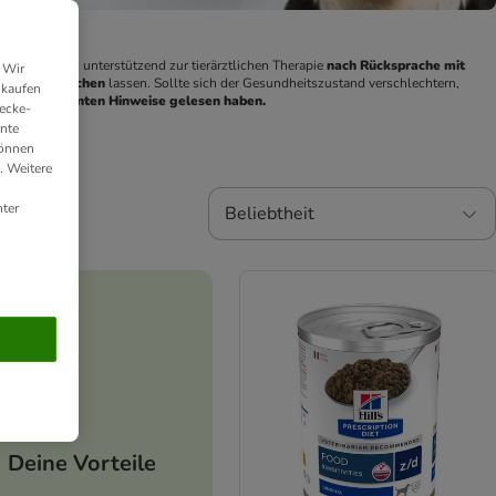
tter welches unterstützend zur tierärztlichen Therapie 
nach Rücksprache mit 
 Wir
arzt untersuchen
 lassen. Sollte sich der Gesundheitszustand verschlechtern, 
nkaufen
ie oben genannten Hinweise gelesen haben.
ecke-
ante
können
. Weitere
ter
Beliebtheit
Deine Vorteile