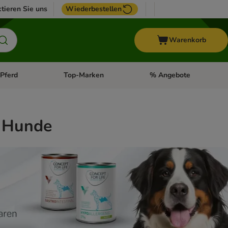
tieren Sie uns
Wiederbestellen
Warenkorb
Pferd
Top-Marken
% Angebote
: Fisch
tegorie-Menü öffnen: Vogel
Kategorie-Menü öffnen: Pferd
Kategorie-Menü öffnen: T
r Hunde