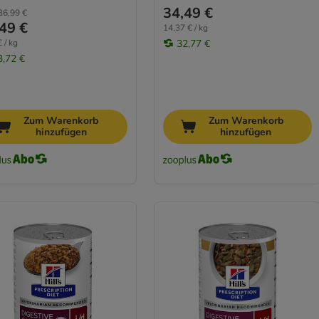
34,49 €
36,99 €
49 €
14,37 € / kg
 / kg
32,77 €
3,72 €
Zum Warenkorb
Zum Warenkorb
hinzufügen
hinzufügen