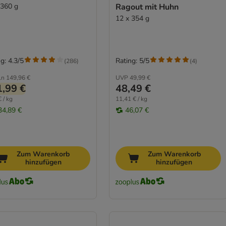
 360 g
Ragout mit Huhn
12 x 354 g
g: 4.3/5
Rating: 5/5
(
286
)
(
4
)
ln
149,96 €
UVP
49,99 €
,99 €
48,49 €
 / kg
11,41 € / kg
34,89 €
46,07 €
Zum Warenkorb
Zum Warenkorb
hinzufügen
hinzufügen