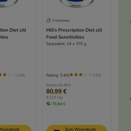
3 Varianten
ption Diet z/d
Hill's Prescription Diet z/d
ties
Food Sensitivities
Sparpaket: 24 x 370 g
Rating: 3.4/5
(
123
)
(
123
)
Einzeln
81,98 €
80,99 €
9,12 € / kg
76,94 €
Warenkorb
Zum Warenkorb