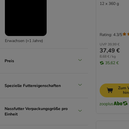
Dolina Noteci
12 x 360 g
James Wellbeloved
JosiDog
Lukullus Menu Gustico
Magnusson
Rating: 4.3/5
Mjamjam
Erwachsen (+1 Jahre)
Monge
UVP
39,99 €
37,49 €
Natural Trainer
8,68 € / kg
Nature's Variety
Preis
35,62 €
PAN MIESKO
Pedigree
proCani
Spezielle Futtereigenschaften
Prolife
Zum 
hi
Purbello
Pure Nature
Nassfutter Verpackungsgröße pro
Purina One
Einheit
PURINA PRO PLAN Veterinary Diets
Rafi