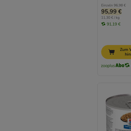
Bio-Nassfutter
Einzeln
96,98 €
Fleischwurst
95,99 €
Sensitiv, Magen & Darm
11,30 € / kg
91,19 €
Welpen Nassfutter
Senior Nassfutter für Hunde
Eukanuba
Zum 
hi