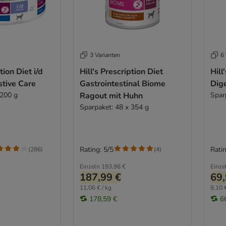
3 Varianten
6 
tion Diet i/d
Hill's Prescription Diet
Hill
stive Care
Gastrointestinal Biome
Dige
 200 g
Ragout mit Huhn
Spar
Sparpaket: 48 x 354 g
Rating: 5/5
Ratin
(
286
)
(
4
)
Einzeln
193,96 €
Einze
187,99 €
69,
11,06 € / kg
8,10 €
178,59 €
6