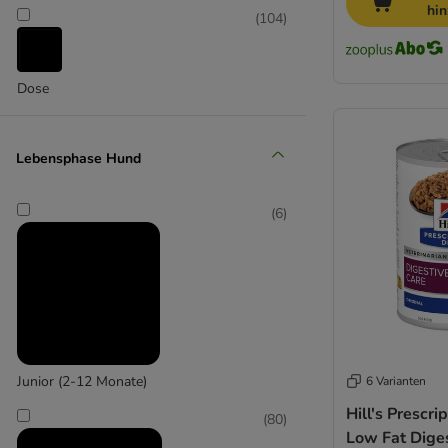
DIBO
hi
(
104
)
Disugual
DOGGY DOG
Dogs'n Tiger
Dose
Dog´s Love
Exclusion
Encore
Lebensphase Hund
FetteBeute
Fitmin
(
6
)
Fleischeslust
Forza10
GRAU
Greenwoods
Goood
Happy Dog
Hardys
Junior (2-12 Monate)
6 Varianten
Hill’s Science Plan
Hill's Prescrip
(
80
)
Isegrim
Low Fat Dige