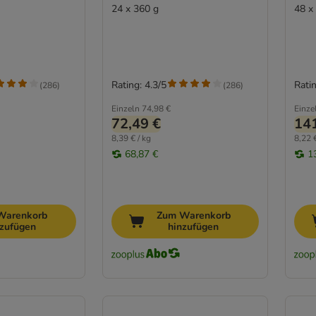
24 x 360 g
48 x
Rating: 4.3/5
Ratin
(
286
)
(
286
)
Einzeln
74,98 €
Einze
72,49 €
141
8,39 € / kg
8,22 €
68,87 €
1
Warenkorb
Zum Warenkorb
nzufügen
hinzufügen