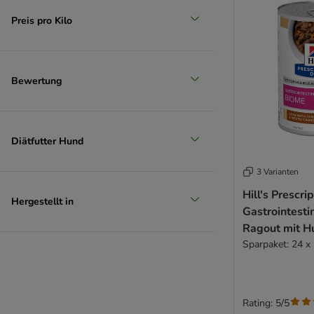
Rebel Belle
Preis pro Kilo
Rodi
Royal Canin CARE Nutrition
Schesir
Smølke
Bewertung
STRAYZ
Taste of the Wild
Trovet
Diätfutter Hund
Ultima
Virbac
3 Varianten
Wellness Core
Hill's Prescri
Wiejska Zagroda
Hergestellt in
Gastrointesti
WOW
Ragout mit H
Yarrah
Sparpaket: 24 x
Ziwi Peak
zooplus Bio
Getreidefreie Topseller
Single Protein Topseller
Rating: 5/5