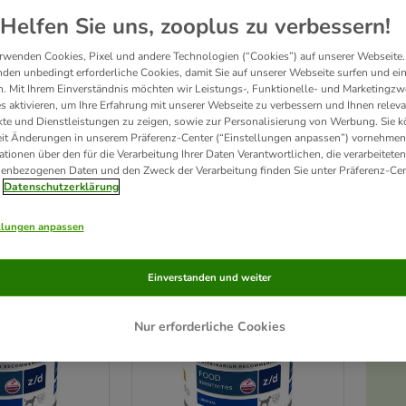
Helfen Sie uns, zooplus zu verbessern!
iet 
Hundefutter bietet eine breite Auswahl an klinisch erprobtem therapeutischem Fu
rwenden Cookies, Pixel und andere Technologien (“Cookies”) auf unserer Webseite.
esetzt werden kann. Zusätzlich sollten Sie Ihren Hund 
regelmäßig von Ihrem Tier
den unbedingt erforderliche Cookies, damit Sie auf unserer Webseite surfen und ei
rärztlichen Rat aufsuchen. 
Mit dem Kauf des Futters bestätigen Sie, dass Sie d
. Mit Ihrem Einverständnis möchten wir Leistungs-, Funktionelle- und Marketingzw
s aktivieren, um Ihre Erfahrung mit unserer Webseite zu verbessern und Ihnen relev
te und Dienstleistungen zu zeigen, sowie zur Personalisierung von Werbung. Sie 
eit Änderungen in unserem Präferenz-Center (“Einstellungen anpassen”) vornehmen
ationen über den für die Verarbeitung Ihrer Daten Verantwortlichen, die verarbeiteten
enbezogenen Daten und den Zweck der Verarbeitung finden Sie unter Präferenz-Cen
rodukte
Datenschutzerklärung
ve been changed
llungen anpassen
Einverstanden und weiter
Nur erforderliche Cookies