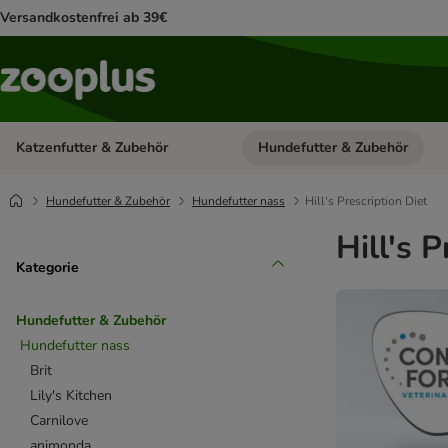
Versandkostenfrei ab 39€
Katzenfutter & Zubehör
Hundefutter & Zubehör
Kategorie-Menü öffnen: Katzenf
Hundefutter & Zubehör
Hundefutter nass
Hill's Prescription Diet
Hill's 
Kategorie
Hundefutter & Zubehör
Hundefutter nass
Brit
Lily's Kitchen
Carnilove
animonda