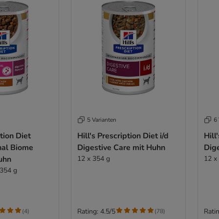
5 Varianten
6 
ption Diet
Hill's Prescription Diet i/d
Hill
nal Biome
Digestive Care mit Huhn
Dige
uhn
12 x 354 g
12 x
 354 g
Rating: 4.5/5
Ratin
(
4
)
(
78
)