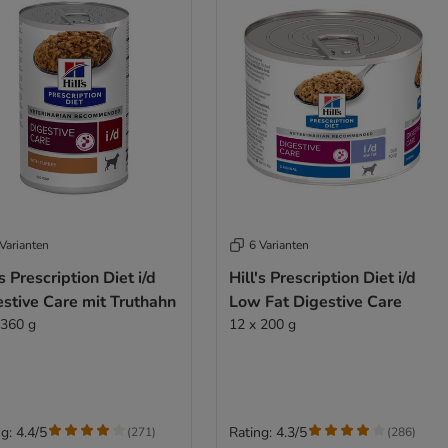
Varianten
6 Varianten
's Prescription Diet i/d
Hill's Prescription Diet i/d
stive Care mit Truthahn
Low Fat Digestive Care
 360 g
12 x 200 g
g: 4.4/5
Rating: 4.3/5
(
271
)
(
286
)