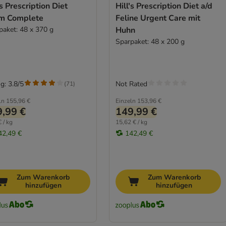
's Prescription Diet
Hill's Prescription Diet a/d
m Complete
Feline Urgent Care mit
paket: 48 x 370 g
Huhn
Sparpaket: 48 x 200 g
g: 3.8/5
Not Rated
(
71
)
ln
155,96 €
Einzeln
153,96 €
,99 €
149,99 €
 / kg
15,62 € / kg
42,49 €
142,49 €
Zum Warenkorb
Zum Warenkorb
hinzufügen
hinzufügen