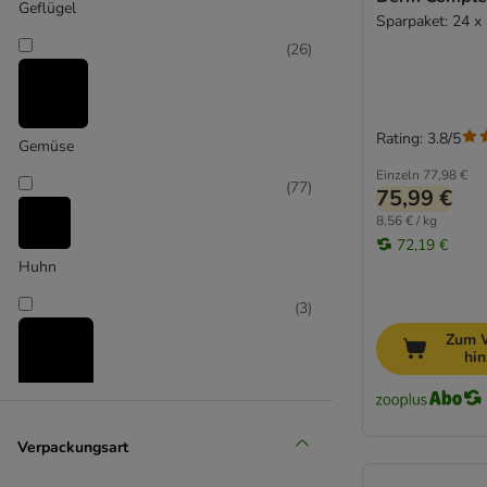
Geflügel
Sparpaket: 24 x
4vets
(
26
)
Advance Veterinary Diet
Almo Nature
Alpha Spirit
animonda Integra
Rating: 3.8/5
Gemüse
animonda vom Feinsten
Einzeln
77,98 €
(
77
)
Applaws
75,99 €
Best Nature
8,56 € / kg
Bozita
72,19 €
Huhn
BugBell
Burns
(
3
)
Butcher's
Zum 
Calibra
hi
Caniland
Cesar
Truthahn
Crave
Verpackungsart
DeliBest Fleischrolle