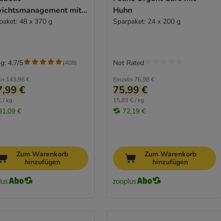
ichtsmanagement mit
Huhn
n
paket: 48 x 370 g
Sparpaket: 24 x 200 g
g: 4.7/5
Not Rated
(
408
)
ln
143,96 €
Einzeln
76,98 €
,99 €
75,99 €
 / kg
15,83 € / kg
31,09 €
72,19 €
Zum Warenkorb
Zum Warenkorb
hinzufügen
hinzufügen