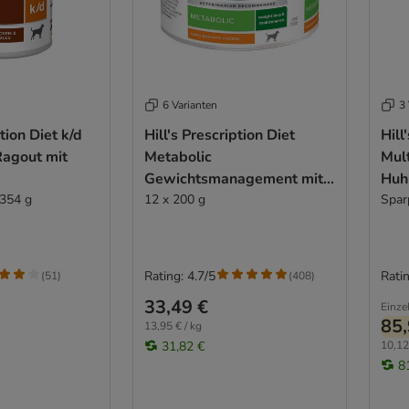
6 Varianten
3 
ption Diet k/d
Hill's Prescription Diet
Hill
Ragout mit
Metabolic
Mult
Gewichtsmanagement mit
Huh
 354 g
Huhn
12 x 200 g
Spar
Rating: 4.7/5
Ratin
(
51
)
(
408
)
33,49 €
Einze
85,
13,95 € / kg
31,82 €
10,12
8