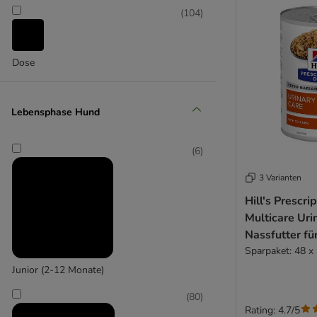
DIBO
(
104
)
Disugual
DOGGY DOG
Dogs'n Tiger
Dose
Dog´s Love
Exclusion
Encore
Lebensphase Hund
FetteBeute
Fitmin
(
6
)
Fleischeslust
Forza10
3 Varianten
GRAU
Hill's Prescri
Greenwoods
Multicare Uri
Goood
Nassfutter fü
Happy Dog
Huhn
Sparpaket: 48 x
Hardys
Junior (2-12 Monate)
Hill’s Science Plan
(
80
)
Isegrim
Rating: 4.7/5