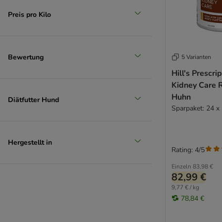
Rebel Belle
Preis pro Kilo
Rodi
Royal Canin CARE Nutrition
Schesir
Smølke
Bewertung
5 Varianten
STRAYZ
Hill's Prescri
Taste of the Wild
Kidney Care 
Trovet
Huhn
Diätfutter Hund
Ultima
Sparpaket: 24 x
Virbac
Wellness Core
Wiejska Zagroda
Hergestellt in
Rating: 4/5
WOW
Yarrah
Einzeln
83,98 €
82,99 €
Ziwi Peak
9,77 € / kg
zooplus Bio
78,84 €
Getreidefreie Topseller
Single Protein Topseller