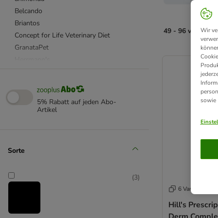
Belcando
Briantos
49 - 96 von 107 
Wir ve
Concept for Life Veterinary Diet
verwen
GranataPet
können
product items ha
Cookie
Herrmann's
Produk
Hill's Prescription Diet
jederz
Inform
Josera
person
Lukullus Naturkost
sowie
5% Rabatt auf jeden Abo-
MAC's
Artikel
Purizon
Einste
Royal Canin
Royal Canin Veterinary
Sorte
RINTI
Rocco
(
3
)
Rocco Diet Care
6 Varianten
Rosie's Farm
Hill's Prescri
Terra Canis
Derm Comple
Wolf of Wilderness