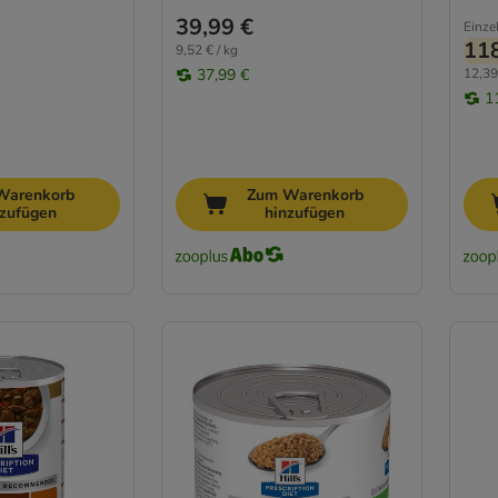
39,99 €
Einze
118
9,52 € / kg
37,99 €
12,39
1
Warenkorb
Zum Warenkorb
nzufügen
hinzufügen