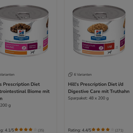
Varianten
6 Varianten
's Prescription Diet
Hill's Prescription Diet i/d
rointestinal Biome mit
Digestive Care mit Truthahn
n
Sparpaket: 48 x 200 g
 200 g
g: 4.1/5
Rating: 4.4/5
(
35
)
(
271
)