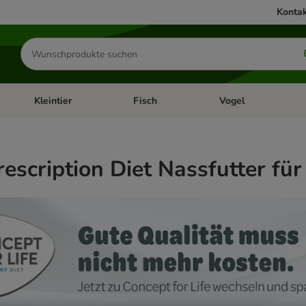
Kontak
Produkte
suchen
Kleintier
Fisch
Vogel
utter & Zubehör
Kategorie-Menü öffnen: Hundefutter & Zubehör
Kategorie-Menü öffnen: Kleintier
Kategorie-Menü öffnen
Ka
Prescription Diet Nassfutter fü