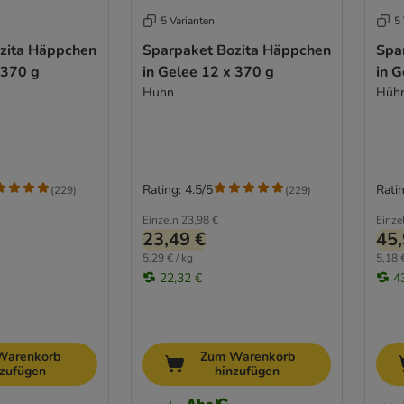
5 Varianten
5 
zita Häppchen
Sparpaket Bozita Häppchen
Spa
 370 g
in Gelee 12 x 370 g
in G
Huhn
Hühn
Rating: 4.5/5
Ratin
(
229
)
(
229
)
Einzeln
23,98 €
Einze
23,49 €
45,
5,29 € / kg
5,18 €
22,32 €
4
Warenkorb
Zum Warenkorb
nzufügen
hinzufügen