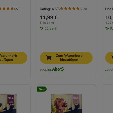
Rating: 4.5/5
Not 
(
229
)
(
229
)
11,99 €
10,
5,40 € / kg
4,29 €
11,39 €
9
Warenkorb
Zum Warenkorb
nzufügen
hinzufügen
Neu