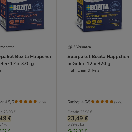
Varianten
5 Varianten
rpaket Bozita Häppchen
Sparpaket Bozita Häppchen
elee 12 x 370 g
in Gelee 12 x 370 g
s
Hühnchen & Reis
g: 4.5/5
Rating: 4.5/5
(
229
)
(
229
)
ln
23,98 €
Einzeln
23,98 €
49 €
23,49 €
 / kg
5,29 € / kg
2,32 €
22,32 €