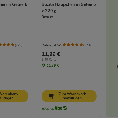
hen in Gelee 6
Bozita Häppchen in Gelee 6
x 370 g
Rentier
Rating: 4.5/5
(
229
)
(
229
)
11,99 €
5,40 € / kg
11,39 €
Warenkorb
Zum Warenkorb
nzufügen
hinzufügen