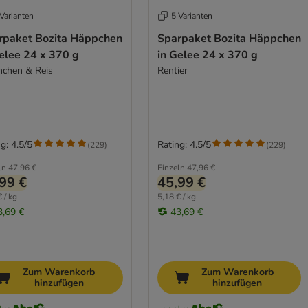
Varianten
5 Varianten
rpaket Bozita Häppchen
Sparpaket Bozita Häppchen
elee 24 x 370 g
in Gelee 24 x 370 g
chen & Reis
Rentier
g: 4.5/5
Rating: 4.5/5
(
229
)
(
229
)
ln
47,96 €
Einzeln
47,96 €
99 €
45,99 €
 / kg
5,18 € / kg
3,69 €
43,69 €
Zum Warenkorb
Zum Warenkorb
hinzufügen
hinzufügen