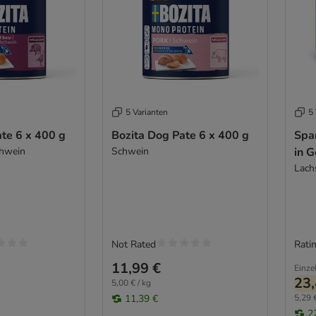
5 Varianten
5 
te 6 x 400 g
Bozita Dog Pate 6 x 400 g
Spa
chwein
Schwein
in G
Lach
Not Rated
Ratin
11,99 €
Einze
23,
5,00 € / kg
11,39 €
5,29 €
2