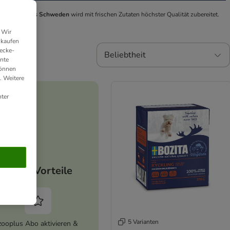
assfutter aus Schweden
wird mit frischen Zutaten höchster Qualität zubereitet.
 Wir
nkaufen
ecke-
Beliebtheit
ante
können
. Weitere
ter
Deine Vorteile
5 Varianten
zooplus Abo aktivieren &