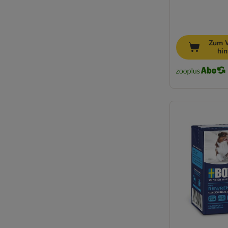
Bio-Nassfutter
Fleischwurst
Sensitiv, Magen & Darm
Welpen Nassfutter
Zum 
hi
Senior Nassfutter für Hunde
Eukanuba