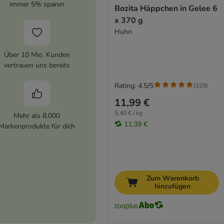
immer 5% sparen
Bozita Häppchen in Gelee 6
x 370 g
Huhn
Über 10 Mio. Kunden
vertrauen uns bereits
Rating: 4.5/5
(
229
)
11,99 €
5,40 € / kg
Mehr als 8.000
11,39 €
Markenprodukte für dich
Zum Warenkorb
hinzufügen