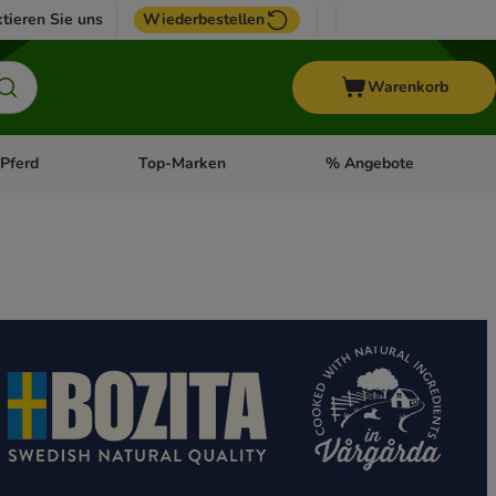
tieren Sie uns
Wiederbestellen
Warenkorb
Pferd
Top-Marken
% Angebote
: Fisch
tegorie-Menü öffnen: Vogel
Kategorie-Menü öffnen: Pferd
Kategorie-Menü öffnen: T