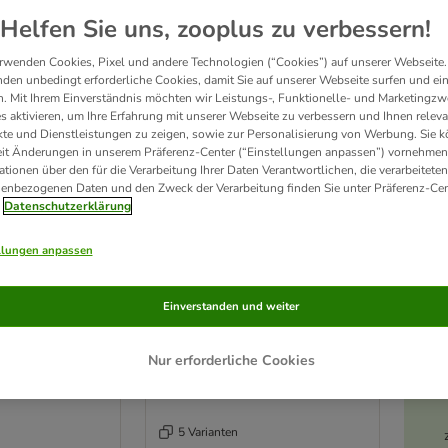
Helfen Sie uns, zooplus zu verbessern!
ter steht für eine
hochwertige und ausgewogene
Ernährung. Das ganzheitliche
N
ch durch unser Sortiment an
Bozita Trockenfutter
!
rwenden Cookies, Pixel und andere Technologien (“Cookies”) auf unserer Webseite.
den unbedingt erforderliche Cookies, damit Sie auf unserer Webseite surfen und ei
. Mit Ihrem Einverständnis möchten wir Leistungs-, Funktionelle- und Marketingzw
odukte
s aktivieren, um Ihre Erfahrung mit unserer Webseite zu verbessern und Ihnen relev
te und Dienstleistungen zu zeigen, sowie zur Personalisierung von Werbung. Sie 
eit Änderungen in unserem Präferenz-Center (“Einstellungen anpassen”) vornehmen
ve been changed
ationen über den für die Verarbeitung Ihrer Daten Verantwortlichen, die verarbeiteten
enbezogenen Daten und den Zweck der Verarbeitung finden Sie unter Präferenz-Cen
Datenschutzerklärung
llungen anpassen
Einverstanden und weiter
Nur erforderliche Cookies
5 Varianten