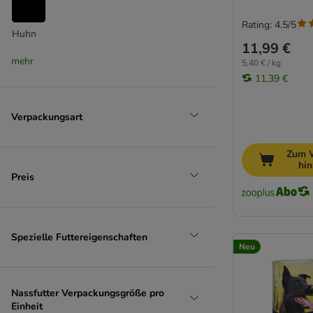
Dolina Noteci
James Wellbeloved
Rating: 4.5/5
Huhn
JosiDog
11,99 €
Lukullus Menu Gustico
(
1
)
mehr
5,40 € / kg
Magnusson
11,39 €
Mjamjam
Monge
Lamm
Verpackungsart
Natural Trainer
(
1
)
Nature's Variety
Zum 
PAN MIESKO
hi
Preis
Pedigree
proCani
Prolife
Rind & Kalb
Purbello
Spezielle Futtereigenschaften
Pure Nature
Neu
Purina One
PURINA PRO PLAN Veterinary Diets
Nassfutter Verpackungsgröße pro
Rafi
Einheit