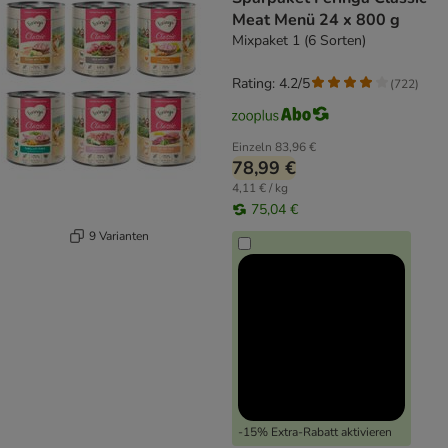
Meat Menü 24 x 800 g
Mixpaket 1 (6 Sorten)
Rating: 4.2/5
(
722
)
Einzeln
83,96 €
78,99 €
4,11 € / kg
75,04 €
9 Varianten
-15% Extra-Rabatt aktivieren