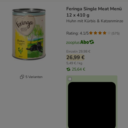
Feringa Single Meat Menü
12 x 410 g
Huhn mit Kürbis & Katzenminze
Rating: 4.1/5
(
575
)
Einzeln
29,98 €
26,99 €
5,49 € / kg
25,64 €
5 Varianten