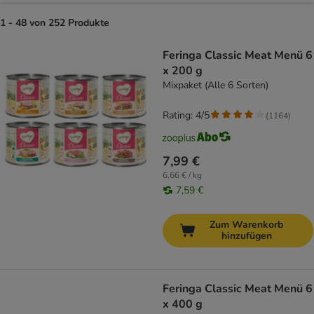
1 - 48 von 252 Produkte
product items have been changed
Feringa Classic Meat Menü 6
x 200 g
Mixpaket (Alle 6 Sorten)
Rating: 4/5
(
1164
)
7,99 €
6,66 € / kg
7,59 €
Zum Warenkorb
hinzufügen
Feringa Classic Meat Menü 6
x 400 g