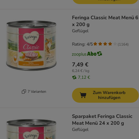
Feringa Classic Meat Menü 6
x 200 g
Geflügel
Rating: 4/5
(
1164
)
7,49 €
6,24 € / kg
7,12 €
7 Varianten
Zum Warenkorb
hinzufügen
Sparpaket Feringa Classic
Meat Menü 24 x 200 g
Geflügel