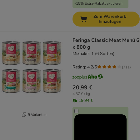
-15% Extra-Rabatt aktivieren
Zum Warenkorb
hinzufügen
Feringa Classic Meat Menü 6
x 800 g
Mixpaket 1 (6 Sorten)
Rating: 4.2/5
(
711
)
20,99 €
4,37 € / kg
19,94 €
9 Varianten