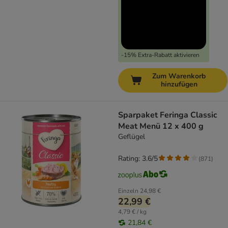
-15% Extra-Rabatt aktivieren
Zum Warenkorb
hinzufügen
Sparpaket Feringa Classic
Meat Menü 12 x 400 g
Geflügel
Rating: 3.6/5
(
871
)
Einzeln
24,98 €
22,99 €
4,79 € / kg
21,84 €