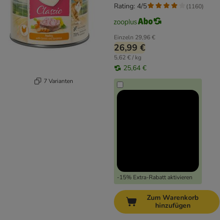
Rating: 4/5
(
1160
)
Einzeln
29,96 €
26,99 €
5,62 € / kg
25,64 €
7 Varianten
-15% Extra-Rabatt aktivieren
Zum Warenkorb
hinzufügen