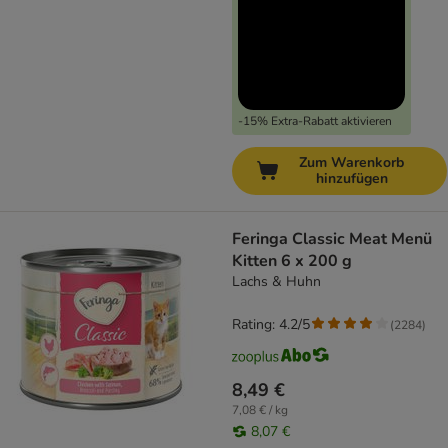
-15% Extra-Rabatt aktivieren
Zum Warenkorb
hinzufügen
Feringa Classic Meat Menü
Kitten 6 x 200 g
Lachs & Huhn
Rating: 4.2/5
(
2284
)
8,49 €
7,08 € / kg
8,07 €