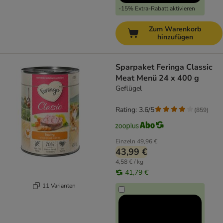
-15% Extra-Rabatt aktivieren
Zum Warenkorb
hinzufügen
Sparpaket Feringa Classic
Meat Menü 24 x 400 g
Geflügel
Rating: 3.6/5
(
859
)
Einzeln
49,96 €
43,99 €
4,58 € / kg
41,79 €
11 Varianten