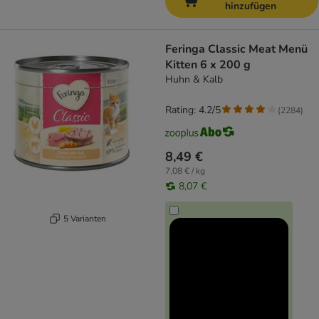
hinzufügen
Feringa Classic Meat Menü
Kitten 6 x 200 g
Huhn & Kalb
Rating: 4.2/5
(
2284
)
8,49 €
7,08 € / kg
8,07 €
5 Varianten