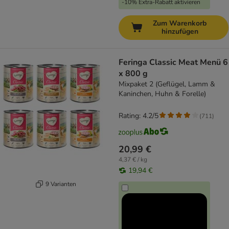
-10% Extra-Rabatt aktivieren
Zum Warenkorb
hinzufügen
Feringa Classic Meat Menü 6
x 800 g
Mixpaket 2 (Geflügel, Lamm &
Kaninchen, Huhn & Forelle)
Rating: 4.2/5
(
711
)
20,99 €
4,37 € / kg
19,94 €
9 Varianten