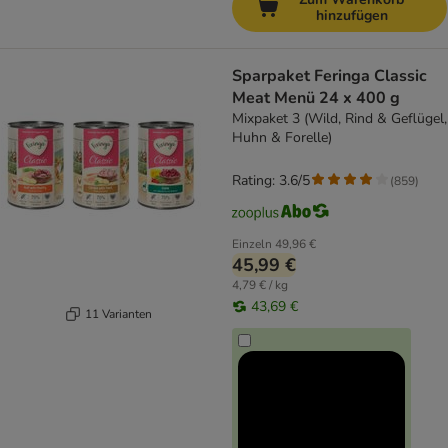
hinzufügen
Sparpaket Feringa Classic
Meat Menü 24 x 400 g
Mixpaket 3 (Wild, Rind & Geflügel,
Huhn & Forelle)
Rating: 3.6/5
(
859
)
Einzeln
49,96 €
45,99 €
4,79 € / kg
43,69 €
11 Varianten