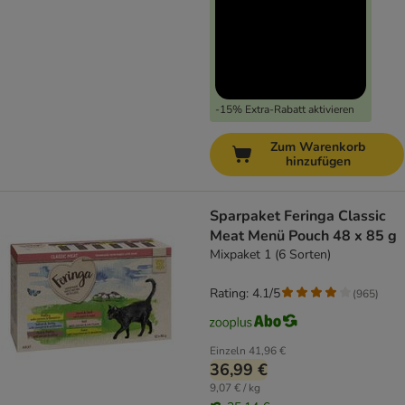
-15% Extra-Rabatt aktivieren
Zum Warenkorb
hinzufügen
Sparpaket Feringa Classic
Meat Menü Pouch 48 x 85 g
Mixpaket 1 (6 Sorten)
Rating: 4.1/5
(
965
)
Einzeln
41,96 €
36,99 €
9,07 € / kg