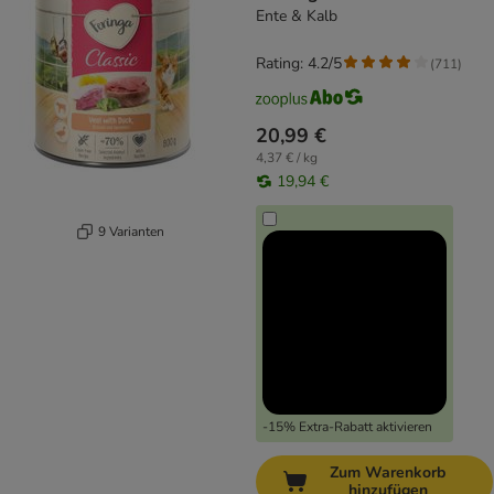
Ente & Kalb
Rating: 4.2/5
(
711
)
20,99 €
4,37 € / kg
19,94 €
9 Varianten
-15% Extra-Rabatt aktivieren
Zum Warenkorb
hinzufügen