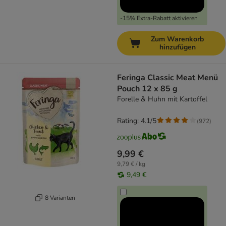
-15% Extra-Rabatt aktivieren
Zum Warenkorb
hinzufügen
Feringa Classic Meat Menü
Pouch 12 x 85 g
Forelle & Huhn mit Kartoffel
Rating: 4.1/5
(
972
)
9,99 €
9,79 € / kg
9,49 €
8 Varianten