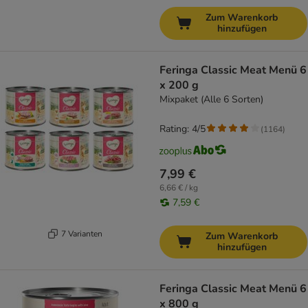
Zum Warenkorb
hinzufügen
Feringa Classic Meat Menü 6
x 200 g
Mixpaket (Alle 6 Sorten)
Rating: 4/5
(
1164
)
7,99 €
6,66 € / kg
7,59 €
7 Varianten
Zum Warenkorb
hinzufügen
Feringa Classic Meat Menü 6
x 800 g