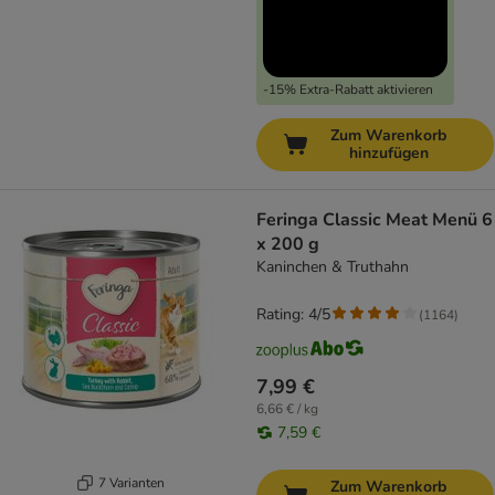
-15% Extra-Rabatt aktivieren
Zum Warenkorb
hinzufügen
Feringa Classic Meat Menü 6
x 200 g
Kaninchen & Truthahn
Rating: 4/5
(
1164
)
7,99 €
6,66 € / kg
7,59 €
7 Varianten
Zum Warenkorb