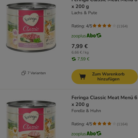
x 200 g
Lachs & Pute
Rating: 4/5
(
1164
)
7,99 €
6,66 € / kg
7,59 €
7 Varianten
Zum Warenkorb
hinzufügen
Feringa Classic Meat Menü 6
x 200 g
Forelle & Huhn
Rating: 4/5
(
1164
)