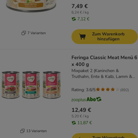
7,49 €
6,24 € / kg
7,12 €
7 Varianten
Zum Warenkorb
hinzufügen
Feringa Classic Meat Menü 6
x 400 g
Mixpaket 2 (Kaninchen &
Truthahn, Ente & Kalb, Lamm &
Rind)
Rating: 3.6/5
(
892
)
12,49 €
5,20 € / kg
11,87 €
13 Varianten
Zum Warenkorb