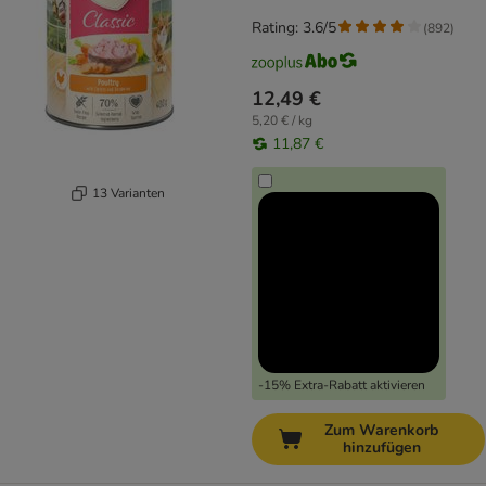
Rating: 3.6/5
(
892
)
12,49 €
5,20 € / kg
11,87 €
13 Varianten
-15% Extra-Rabatt aktivieren
Zum Warenkorb
hinzufügen