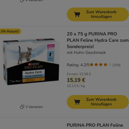
Zum Warenkorb
hinzufügen
.5% Rabatt!
20 x 75 g PURINA PRO
PLAN Feline Hydra Care zum
Sonderpreis!
mit Huhn-Geschmack
Rating: 4.2/5
(
359
)
Einzeln
15,58 €
15,19 €
10,13 € / kg
Zum Warenkorb
hinzufügen
2 Varianten
PURINA PRO PLAN Feline