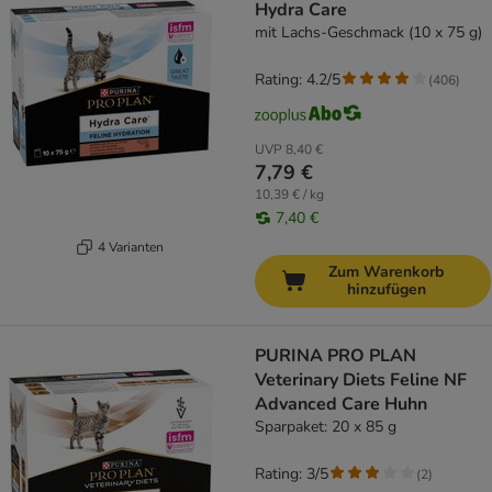
Hydra Care
mit Lachs-Geschmack (10 x 75 g)
Rating: 4.2/5
(
406
)
UVP
8,40 €
7,79 €
10,39 € / kg
7,40 €
4 Varianten
Zum Warenkorb
hinzufügen
PURINA PRO PLAN
Veterinary Diets Feline NF
Advanced Care Huhn
Sparpaket: 20 x 85 g
Rating: 3/5
(
2
)