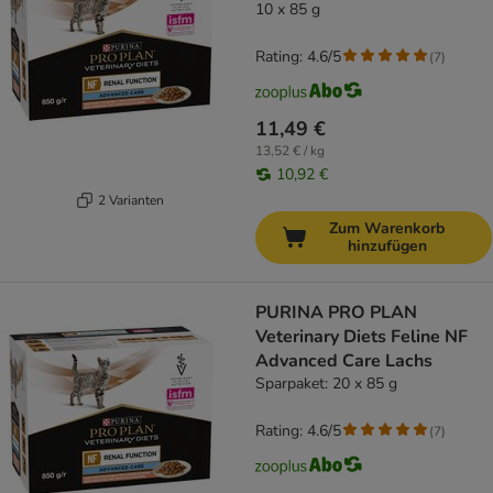
10 x 85 g
Rating: 4.6/5
(
7
)
11,49 €
13,52 € / kg
10,92 €
2 Varianten
Zum Warenkorb
hinzufügen
PURINA PRO PLAN
Veterinary Diets Feline NF
Advanced Care Lachs
Sparpaket: 20 x 85 g
Rating: 4.6/5
(
7
)