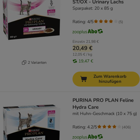
ST/OX - Urinary Lachs
Sparpaket: 20 x 85 g
Rating: 4/5
(
5
)
Einzeln
21,98 €
20,49 €
12,05 € / kg
19,47 €
2 Varianten
Zum Warenkorb
hinzufügen
PURINA PRO PLAN Feline
Hydra Care
mit Huhn-Geschmack (10 x 75 g)
Rating: 4.2/5
(
406
)