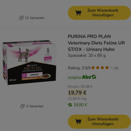
Zum Warenkorb
hinzufügen
11 Varianten
PURINA PRO PLAN
Veterinary Diets Feline UR
ST/OX - Urinary Huhn
Sparpaket: 20 x 85 g
Rating: 3.5/5
(
6
)
Einzeln
20,58 €
19,79 €
11,64 € / kg
18,80 €
2 Varianten
Zum Warenkorb
hinzufügen