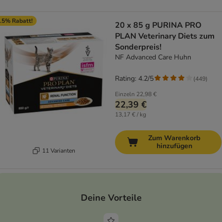
.5% Rabatt!
20 x 85 g PURINA PRO
PLAN Veterinary Diets zum
Sonderpreis!
NF Advanced Care Huhn
Rating: 4.2/5
(
449
)
Einzeln
22,98 €
22,39 €
13,17 € / kg
Zum Warenkorb
hinzufügen
11 Varianten
Deine Vorteile