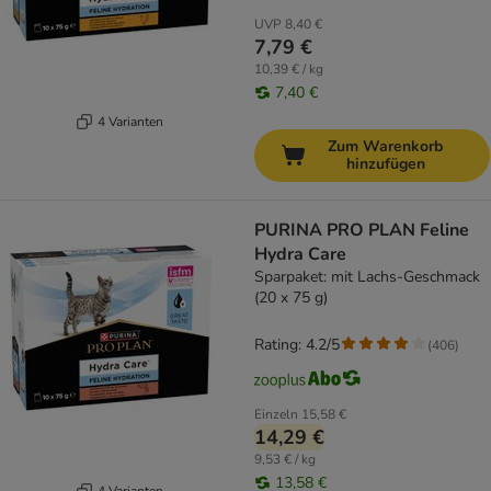
UVP
8,40 €
7,79 €
10,39 € / kg
7,40 €
4 Varianten
Zum Warenkorb
hinzufügen
PURINA PRO PLAN Feline
Hydra Care
Sparpaket: mit Lachs-Geschmack
(20 x 75 g)
Rating: 4.2/5
(
406
)
Einzeln
15,58 €
14,29 €
9,53 € / kg
13,58 €
4 Varianten