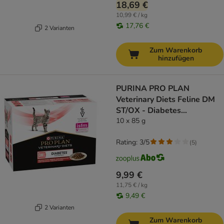
18,69 €
10,99 € / kg
17,76 €
2 Varianten
Zum Warenkorb
hinzufügen
PURINA PRO PLAN
Veterinary Diets Feline DM
ST/OX - Diabetes
Management Rind
10 x 85 g
Rating: 3/5
(
5
)
9,99 €
11,75 € / kg
9,49 €
2 Varianten
Zum Warenkorb