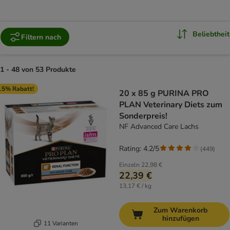
Beliebtheit
Filtern nach
1 - 48 von 53 Produkte
product items have been changed
.5% Rabatt!
20 x 85 g PURINA PRO
PLAN Veterinary Diets zum
Sonderpreis!
NF Advanced Care Lachs
Rating: 4.2/5
(
449
)
Einzeln
22,98 €
22,39 €
13,17 € / kg
Zum Warenkorb
hinzufügen
11 Varianten