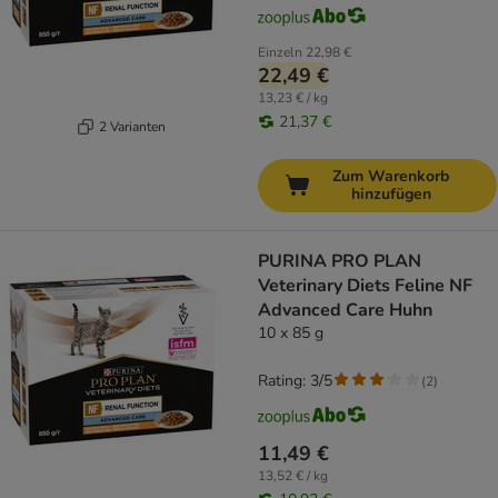
Einzeln
22,98 €
22,49 €
13,23 € / kg
21,37 €
2 Varianten
Zum Warenkorb
hinzufügen
PURINA PRO PLAN
Veterinary Diets Feline NF
Advanced Care Huhn
10 x 85 g
Rating: 3/5
(
2
)
11,49 €
13,52 € / kg