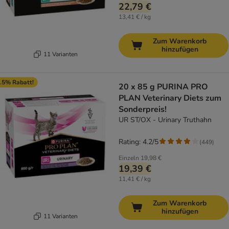
22,79 €
13,41 € / kg
Zum Warenkorb
hinzufügen
11 Varianten
.5% Rabatt!
20 x 85 g PURINA PRO
PLAN Veterinary Diets zum
Sonderpreis!
UR ST/OX - Urinary Truthahn
Rating: 4.2/5
(
449
)
Einzeln
19,98 €
19,39 €
11,41 € / kg
Zum Warenkorb
hinzufügen
11 Varianten