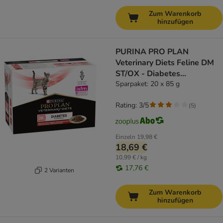
Zum Warenkorb
hinzufügen
PURINA PRO PLAN
Veterinary Diets Feline DM
ST/OX - Diabetes
Management Rind
Sparpaket: 20 x 85 g
Rating: 3/5
(
5
)
Einzeln
19,98 €
18,69 €
10,99 € / kg
17,76 €
2 Varianten
Zum Warenkorb
hinzufügen