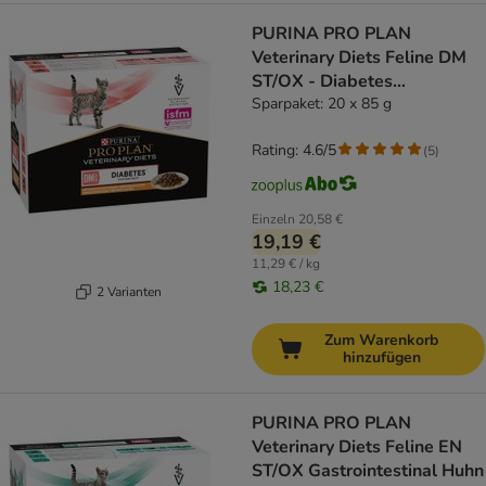
PURINA PRO PLAN
Veterinary Diets Feline DM
ST/OX - Diabetes
Management Huhn
Sparpaket: 20 x 85 g
Rating: 4.6/5
(
5
)
Einzeln
20,58 €
19,19 €
11,29 € / kg
18,23 €
2 Varianten
Zum Warenkorb
hinzufügen
PURINA PRO PLAN
Veterinary Diets Feline EN
ST/OX Gastrointestinal Huhn