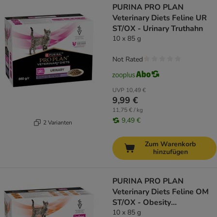
PURINA PRO PLAN
Veterinary Diets Feline UR
ST/OX - Urinary Truthahn
10 x 85 g
Not Rated
UVP
10,49 €
9,99 €
11,75 € / kg
9,49 €
2 Varianten
Zum Warenkorb
hinzufügen
PURINA PRO PLAN
Veterinary Diets Feline OM
ST/OX - Obesity
Management Huhn
10 x 85 g