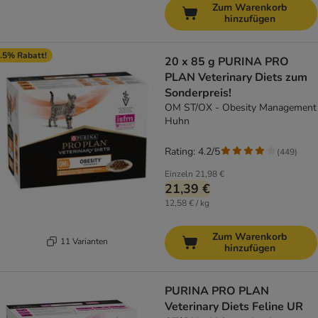
Zum Warenkorb
hinzufügen
.5% Rabatt!
20 x 85 g PURINA PRO
PLAN Veterinary Diets zum
Sonderpreis!
OM ST/OX - Obesity Management
Huhn
Rating: 4.2/5
(
449
)
Einzeln
21,98 €
21,39 €
12,58 € / kg
Zum Warenkorb
11 Varianten
hinzufügen
PURINA PRO PLAN
Veterinary Diets Feline UR