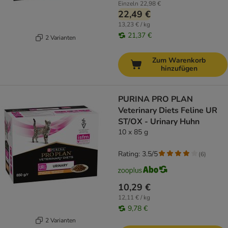
Einzeln
22,98 €
22,49 €
13,23 € / kg
21,37 €
2 Varianten
Zum Warenkorb
hinzufügen
PURINA PRO PLAN
Veterinary Diets Feline UR
ST/OX - Urinary Huhn
10 x 85 g
Rating: 3.5/5
(
6
)
10,29 €
12,11 € / kg
9,78 €
2 Varianten