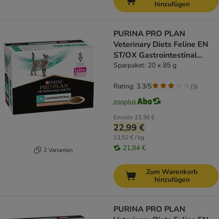
hinzufügen
PURINA PRO PLAN
Veterinary Diets Feline EN
ST/OX Gastrointestinal
Lachs
Sparpaket: 20 x 85 g
Rating: 3.3/5
(
3
)
Einzeln
23,38 €
22,99 €
13,52 € / kg
21,84 €
2 Varianten
Zum Warenkorb
hinzufügen
PURINA PRO PLAN