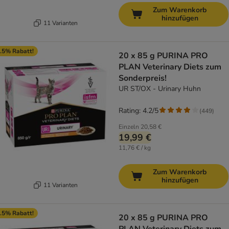
Zum Warenkorb
hinzufügen
11 Varianten
.5% Rabatt!
20 x 85 g PURINA PRO
PLAN Veterinary Diets zum
Sonderpreis!
UR ST/OX - Urinary Huhn
Rating: 4.2/5
(
449
)
Einzeln
20,58 €
19,99 €
11,76 € / kg
Zum Warenkorb
hinzufügen
11 Varianten
.5% Rabatt!
20 x 85 g PURINA PRO