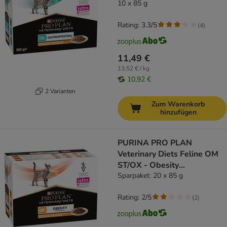
10 x 85 g
Rating: 3.3/5
(
4
)
11,49 €
13,52 € / kg
10,92 €
2 Varianten
Zum Warenkorb
hinzufügen
PURINA PRO PLAN
Veterinary Diets Feline OM
ST/OX - Obesity
Management Huhn
Sparpaket: 20 x 85 g
Rating: 2/5
(
2
)