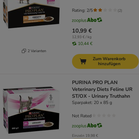
Rating: 2/5
(
2
)
10,99 €
12,93 € / kg
10,44 €
2 Varianten
Zum Warenkorb
hinzufügen
PURINA PRO PLAN
Veterinary Diets Feline UR
ST/OX - Urinary Truthahn
Sparpaket: 20 x 85 g
Not Rated
Einzeln
19,98 €