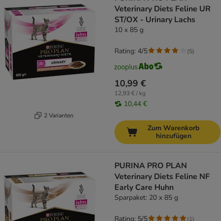
Veterinary Diets Feline UR
ST/OX - Urinary Lachs
10 x 85 g
Rating: 4/5
(
5
)
10,99 €
12,93 € / kg
10,44 €
2 Varianten
Zum Warenkorb
hinzufügen
PURINA PRO PLAN
Veterinary Diets Feline NF
Early Care Huhn
Sparpaket: 20 x 85 g
Rating: 5/5
(
1
)