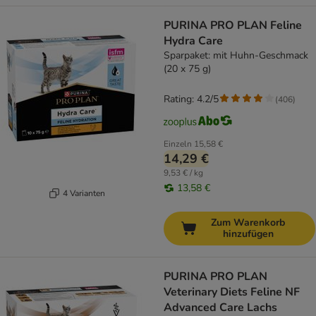
PURINA PRO PLAN Feline
Hydra Care
Sparpaket: mit Huhn-Geschmack
(20 x 75 g)
Rating: 4.2/5
(
406
)
Einzeln
15,58 €
14,29 €
9,53 € / kg
13,58 €
4 Varianten
Zum Warenkorb
hinzufügen
PURINA PRO PLAN
Veterinary Diets Feline NF
Advanced Care Lachs