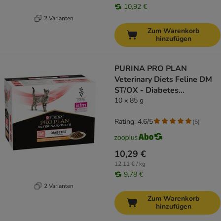
10,92 €
2 Varianten
Zum Warenkorb
hinzufügen
PURINA PRO PLAN
Veterinary Diets Feline DM
ST/OX - Diabetes
Management Huhn
10 x 85 g
Rating: 4.6/5
(
5
)
10,29 €
12,11 € / kg
9,78 €
2 Varianten
Zum Warenkorb
hinzufügen