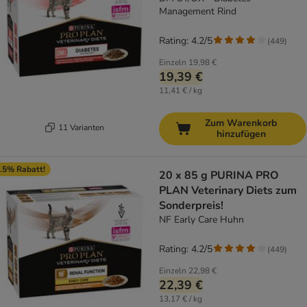
Management Rind
Rating: 4.2/5
(
449
)
Einzeln
19,98 €
19,39 €
11,41 € / kg
Zum Warenkorb
11 Varianten
hinzufügen
.5% Rabatt!
20 x 85 g PURINA PRO
PLAN Veterinary Diets zum
Sonderpreis!
NF Early Care Huhn
Rating: 4.2/5
(
449
)
Einzeln
22,98 €
22,39 €
13,17 € / kg