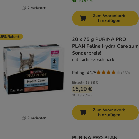
10,92 €
2 Varianten
Zum Warenkorb
hinzufügen
.5% Rabatt!
20 x 75 g PURINA PRO
PLAN Feline Hydra Care zum
Sonderpreis!
mit Lachs-Geschmack
Rating: 4.2/5
(
359
)
Einzeln
15,58 €
15,19 €
10,13 € / kg
Zum Warenkorb
hinzufügen
2 Varianten
PURINA PRO PLAN