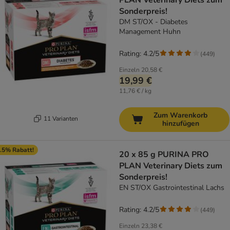
PLAN Veterinary Diets zum
Sonderpreis!
DM ST/OX - Diabetes
Management Huhn
Rating: 4.2/5
(
449
)
Einzeln
20,58 €
19,99 €
11,76 € / kg
Zum Warenkorb
11 Varianten
hinzufügen
.5% Rabatt!
20 x 85 g PURINA PRO
PLAN Veterinary Diets zum
Sonderpreis!
EN ST/OX Gastrointestinal Lachs
Rating: 4.2/5
(
449
)
Einzeln
23,38 €