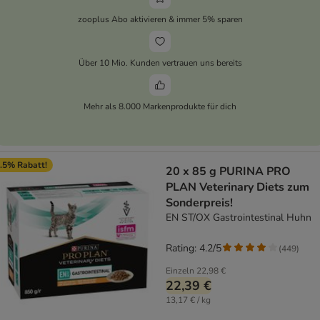
zooplus Abo aktivieren & immer 5% sparen
Über 10 Mio. Kunden vertrauen uns bereits
Mehr als 8.000 Markenprodukte für dich
.5% Rabatt!
20 x 85 g PURINA PRO
PLAN Veterinary Diets zum
Sonderpreis!
EN ST/OX Gastrointestinal Huhn
Rating: 4.2/5
(
449
)
Einzeln
22,98 €
22,39 €
13,17 € / kg