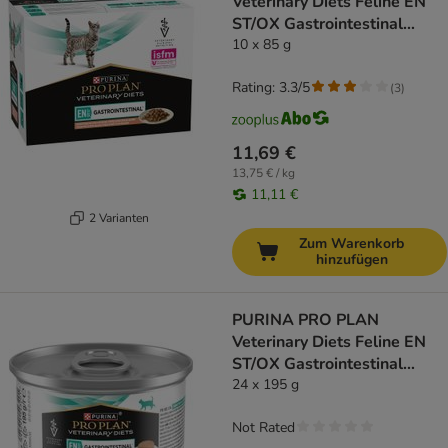
Veterinary Diets Feline EN
ST/OX Gastrointestinal
Lachs
10 x 85 g
Rating: 3.3/5
(
3
)
11,69 €
13,75 € / kg
11,11 €
2 Varianten
Zum Warenkorb
hinzufügen
PURINA PRO PLAN
Veterinary Diets Feline EN
ST/OX Gastrointestinal
Mousse
24 x 195 g
Not Rated