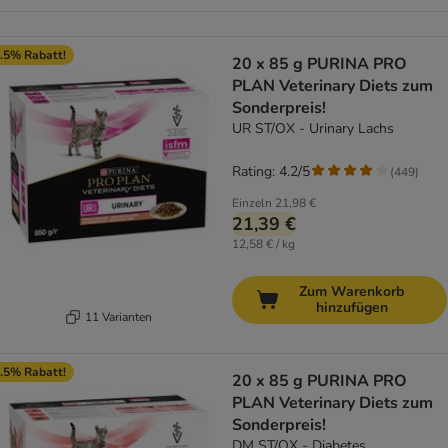
.5% Rabatt!
20 x 85 g PURINA PRO
PLAN Veterinary Diets zum
Sonderpreis!
UR ST/OX - Urinary Lachs
Rating: 4.2/5
(
449
)
Einzeln
21,98 €
21,39 €
12,58 € / kg
Zum Warenkorb
hinzufügen
11 Varianten
.5% Rabatt!
20 x 85 g PURINA PRO
PLAN Veterinary Diets zum
Sonderpreis!
DM ST/OX - Diabetes