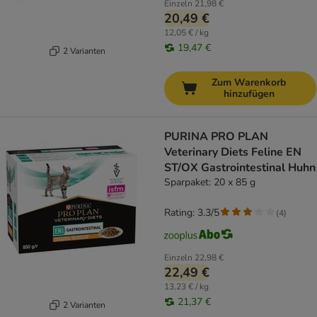
Einzeln
21,98 €
20,49 €
12,05 € / kg
19,47 €
2 Varianten
Zum Warenkorb
hinzufügen
PURINA PRO PLAN
Veterinary Diets Feline EN
ST/OX Gastrointestinal Huhn
Sparpaket: 20 x 85 g
Rating: 3.3/5
(
4
)
Einzeln
22,98 €
22,49 €
13,23 € / kg
21,37 €
2 Varianten