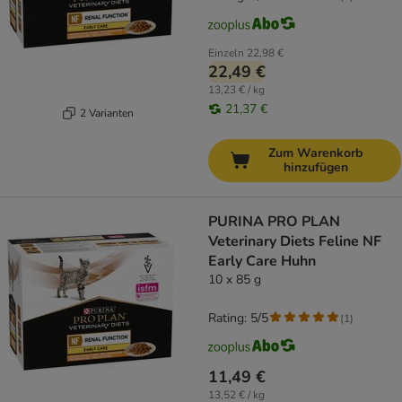
Einzeln
22,98 €
22,49 €
13,23 € / kg
21,37 €
2 Varianten
Zum Warenkorb
hinzufügen
PURINA PRO PLAN
Veterinary Diets Feline NF
Early Care Huhn
10 x 85 g
Rating: 5/5
(
1
)
11,49 €
13,52 € / kg