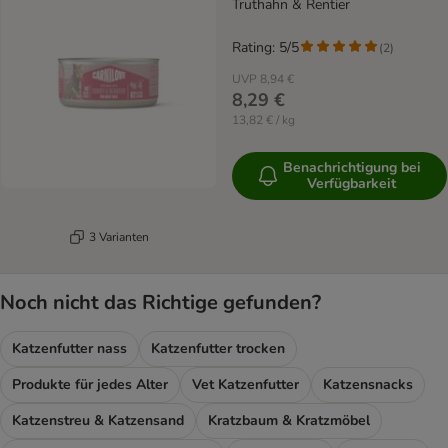
Truthahn & Rentier
Rating: 5/5
(
2
)
UVP
8,94 €
8,29 €
13,82 € / kg
Benachrichtigung bei
Verfügbarkeit
3 Varianten
Noch nicht das Richtige gefunden?
Katzenfutter nass
Katzenfutter trocken
Produkte für jedes Alter
Vet Katzenfutter
Katzensnacks
Katzenstreu & Katzensand
Kratzbaum & Kratzmöbel