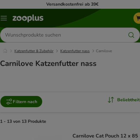
Versandkostenfrei ab 39€
Menü
Produkte
suchen
Katzenfutter & Zubehör
Katzenfutter nass
Carnilove
Carnilove Katzenfutter nass
Beliebtheit
Filtern nach
1 - 13 von 13 Produkte
product items have been changed
Carnilove Cat Pouch 12 x 85