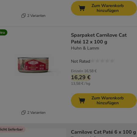
Zum Warenkorb
hinzufügen
2 Varianten
Neu
Sparpaket Carnilove Cat
Paté 12 x 100 g
Huhn & Lamm
Not Rated
Einzeln
16,58 €
16,29 €
13,58 € / kg
Zum Warenkorb
hinzufügen
2 Varianten
icht lieferbar
Carnilove Cat Paté 6 x 100 g