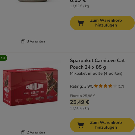
8,29 €
13,82 € / kg
Zum Warenkorb
hinzufügen
3 Varianten
Neu
Sparpaket Carnilove Cat
Pouch 24 x 85 g
Mixpaket in Soße (4 Sorten)
Rating: 3.9/5
(
17
)
Einzeln
25,98 €
25,49 €
12,50 € / kg
Zum Warenkorb
hinzufügen
2 Varianten