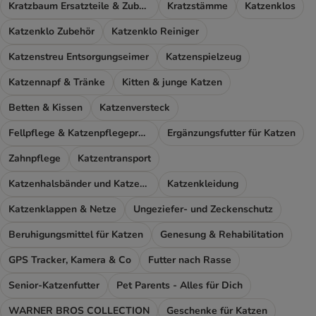
Kratzbaum Ersatzteile & Zubehör
Kratzstämme
Katzenklos
Katzenklo Zubehör
Katzenklo Reiniger
Katzenstreu Entsorgungseimer
Katzenspielzeug
Katzennapf & Tränke
Kitten & junge Katzen
Betten & Kissen
Katzenversteck
Fellpflege & Katzenpflegeprodukte
Ergänzungsfutter für Katzen
Zahnpflege
Katzentransport
Katzenhalsbänder und Katzengeschirr
Katzenkleidung
Katzenklappen & Netze
Ungeziefer- und Zeckenschutz
Beruhigungsmittel für Katzen
Genesung & Rehabilitation
GPS Tracker, Kamera & Co
Futter nach Rasse
Senior-Katzenfutter
Pet Parents - Alles für Dich
WARNER BROS COLLECTION
Geschenke für Katzen