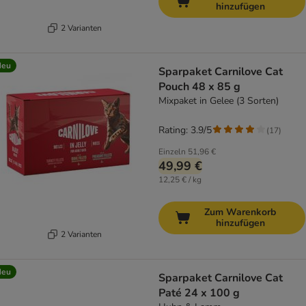
hinzufügen
2 Varianten
Neu
Sparpaket Carnilove Cat
Pouch 48 x 85 g
Mixpaket in Gelee (3 Sorten)
Rating: 3.9/5
(
17
)
Einzeln
51,96 €
49,99 €
12,25 € / kg
Zum Warenkorb
hinzufügen
2 Varianten
Neu
Sparpaket Carnilove Cat
Paté 24 x 100 g