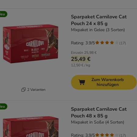
Neu
Sparpaket Carnilove Cat
Pouch 24 x 85 g
Mixpaket in Gelee (3 Sorten)
Rating: 3.9/5
(
17
)
Einzeln
25,98 €
25,49 €
12,50 € / kg
Zum Warenkorb
hinzufügen
2 Varianten
Neu
Sparpaket Carnilove Cat
Pouch 48 x 85 g
Mixpaket in Soße (4 Sorten)
Rating: 3.9/5
(
17
)