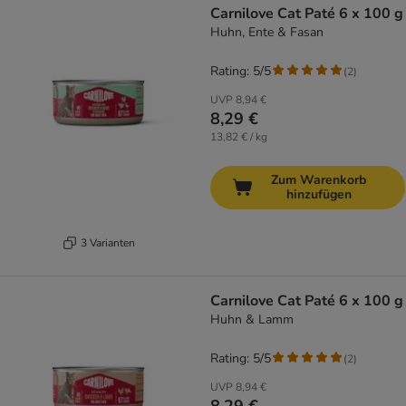
Carnilove Cat Paté 6 x 100 g
Huhn, Ente & Fasan
Rating: 5/5
(
2
)
UVP
8,94 €
8,29 €
13,82 € / kg
Zum Warenkorb
hinzufügen
3 Varianten
Carnilove Cat Paté 6 x 100 g
Huhn & Lamm
Rating: 5/5
(
2
)
UVP
8,94 €