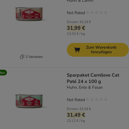
Huhn & Lamm
Not Rated
Einzeln
33,16 €
31,99 €
13,33 € / kg
Zum Warenkorb
hinzufügen
2 Varianten
Neu
Sparpaket Carnilove Cat
Paté 24 x 100 g
Huhn, Ente & Fasan
Not Rated
Einzeln
33,16 €
31,49 €
13,12 € / kg