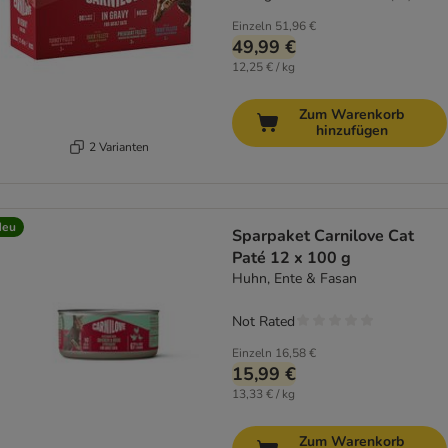
Einzeln
51,96 €
49,99 €
12,25 € / kg
Zum Warenkorb
hinzufügen
2 Varianten
Neu
Sparpaket Carnilove Cat
Paté 12 x 100 g
Huhn, Ente & Fasan
Not Rated
Einzeln
16,58 €
15,99 €
13,33 € / kg
Zum Warenkorb