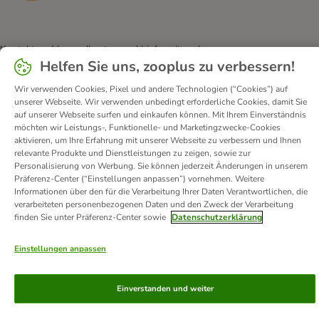
Kontakt
Versandkosten und Lieferzeit
Impressum
Helfen Sie uns, zooplus zu verbessern!
Allgemeine Geschäftsbedingungen
Digital Services Act
Vertrag widerrufen
Entsorgungs- und Umweltbestimmungen
Wir verwenden Cookies, Pixel und andere Technologien (“Cookies”) auf
unserer Webseite. Wir verwenden unbedingt erforderliche Cookies, damit Sie
Zahlungsarten
Über uns
Partnerprogramme
Karriere
auf unserer Webseite surfen und einkaufen können. Mit Ihrem Einverständnis
Corporate Website
Datenschutz
Erklärung zur Barrierefreiheit
möchten wir Leistungs-, Funktionelle- und Marketingzwecke-Cookies
aktivieren, um Ihre Erfahrung mit unserer Webseite zu verbessern und Ihnen
relevante Produkte und Dienstleistungen zu zeigen, sowie zur
© zooplus SE
2026
Personalisierung von Werbung. Sie können jederzeit Änderungen in unserem
Präferenz-Center (“Einstellungen anpassen”) vornehmen. Weitere
Informationen über den für die Verarbeitung Ihrer Daten Verantwortlichen, die
verarbeiteten personenbezogenen Daten und den Zweck der Verarbeitung
finden Sie unter Präferenz-Center sowie
Datenschutzerklärung
Einstellungen anpassen
Einverstanden und weiter