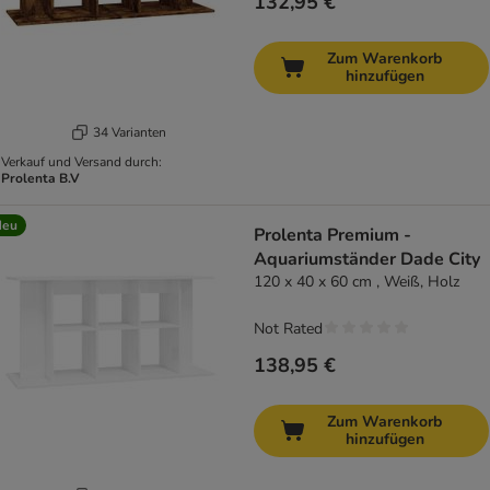
132,95 €
Zum Warenkorb
hinzufügen
34 Varianten
Verkauf und Versand durch:
Prolenta B.V
Neu
Prolenta Premium -
Aquariumständer Dade City
120 x 40 x 60 cm , Weiß, Holz
Not Rated
138,95 €
Zum Warenkorb
hinzufügen