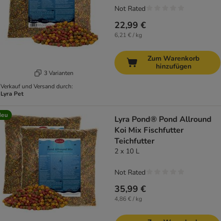
Not Rated
22,99 €
6,21 € / kg
Zum Warenkorb
hinzufügen
3 Varianten
Verkauf und Versand durch:
Lyra Pet
Neu
Lyra Pond® Pond Allround
Koi Mix Fischfutter
Teichfutter
2 x 10 L
Not Rated
35,99 €
4,86 € / kg