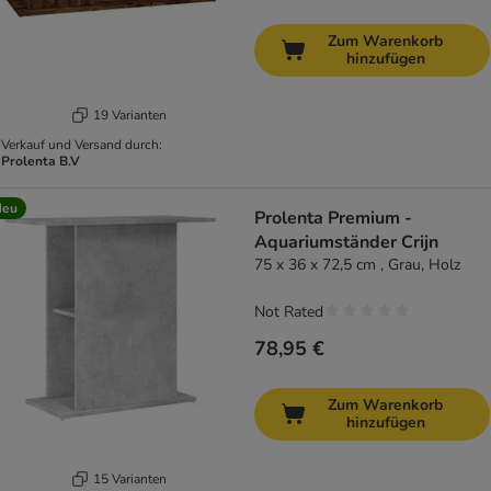
Zum Warenkorb
hinzufügen
19 Varianten
Verkauf und Versand durch:
Prolenta B.V
Neu
Prolenta Premium -
Aquariumständer Crijn
75 x 36 x 72,5 cm , Grau, Holz
Not Rated
78,95 €
Zum Warenkorb
hinzufügen
15 Varianten