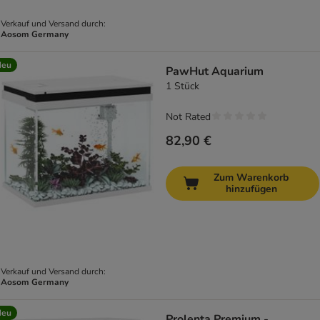
Verkauf und Versand durch:
Aosom Germany
Neu
PawHut Aquarium
1 Stück
Not Rated
82,90 €
Zum Warenkorb
hinzufügen
Verkauf und Versand durch:
Aosom Germany
Neu
Prolenta Premium -