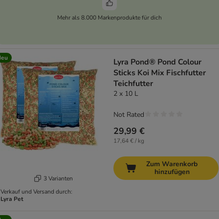
Mehr als 8.000 Markenprodukte für dich
Neu
Lyra Pond® Pond Colour
Sticks Koi Mix Fischfutter
Teichfutter
2 x 10 L
Not Rated
29,99 €
17,64 € / kg
Zum Warenkorb
hinzufügen
3 Varianten
Verkauf und Versand durch:
Lyra Pet