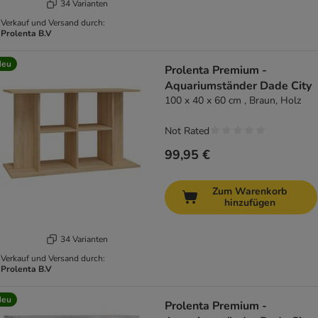
34 Varianten
Verkauf und Versand durch:
Prolenta B.V
Neu
Prolenta Premium -
Aquariumständer Dade City
100 x 40 x 60 cm , Braun, Holz
Not Rated
99,95 €
Zum Warenkorb
hinzufügen
34 Varianten
Verkauf und Versand durch:
Prolenta B.V
Neu
Prolenta Premium -