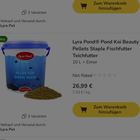
Zum Warenkorb
hinzufügen
3 Varianten
Verkauf und Versand durch:
Lyra Pet
Neu
Lyra Pond® Pond Koi Beauty
Pellets Staple Fischfutter
Teichfutter
10 L + Eimer
Not Rated
26,99 €
7,33 € / kg
Zum Warenkorb
hinzufügen
3 Varianten
Verkauf und Versand durch:
Lyra Pet