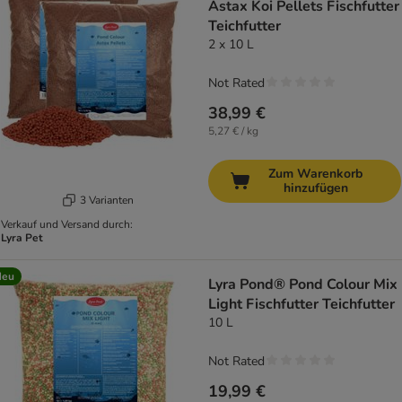
Astax Koi Pellets Fischfutter
Teichfutter
2 x 10 L
Not Rated
38,99 €
5,27 € / kg
Zum Warenkorb
hinzufügen
3 Varianten
Verkauf und Versand durch:
Lyra Pet
Neu
Lyra Pond® Pond Colour Mix
Light Fischfutter Teichfutter
10 L
Not Rated
19,99 €