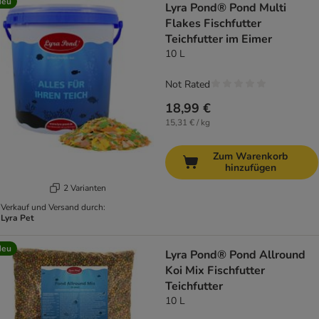
Neu
Lyra Pond® Pond Multi
Flakes Fischfutter
Teichfutter im Eimer
10 L
Not Rated
18,99 €
15,31 € / kg
Zum Warenkorb
hinzufügen
2 Varianten
Verkauf und Versand durch:
Lyra Pet
Neu
Lyra Pond® Pond Allround
Koi Mix Fischfutter
Teichfutter
10 L