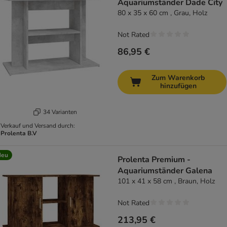
Aquariumständer Dade City
80 x 35 x 60 cm , Grau, Holz
Not Rated
86,95 €
Zum Warenkorb
hinzufügen
34 Varianten
Verkauf und Versand durch:
Prolenta B.V
Neu
Prolenta Premium -
Aquariumständer Galena
101 x 41 x 58 cm , Braun, Holz
Not Rated
213,95 €