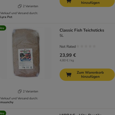
hinzufügen
2 Varianten
Verkauf und Versand durch:
Lyra Pet
Neu
Classic Fish Teichsticks
5L
Not Rated
23,99 €
4,80 € / kg
Zum Warenkorb
hinzufügen
2 Varianten
Verkauf und Versand durch:
muunchy
Neu