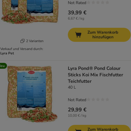
Not Rated
39,99 €
6,67 € / kg
Zum Warenkorb
hinzufügen
2 Varianten
Verkauf und Versand durch:
Lyra Pet
Neu
Lyra Pond® Pond Colour
Sticks Koi Mix Fischfutter
Teichfutter
40 L
Not Rated
29,99 €
10,00 € / kg
Zum Warenkorb