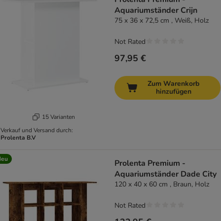
Aquariumständer Crijn
75 x 36 x 72,5 cm , Weiß, Holz
Not Rated
97,95 €
Zum Warenkorb
hinzufügen
15 Varianten
Verkauf und Versand durch:
Prolenta B.V
Neu
Prolenta Premium -
Aquariumständer Dade City
120 x 40 x 60 cm , Braun, Holz
Not Rated