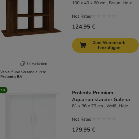
100 x 40 x 60 cm , Braun, Holz
Not Rated
124,95 €
Zum Warenkorb
hinzufügen
34 Varianten
Verkauf und Versand durch:
Prolenta B.V
Neu
Prolenta Premium -
Aquariumständer Galena
81 x 36 x 73 cm , Weiß, Holz
Not Rated
179,95 €