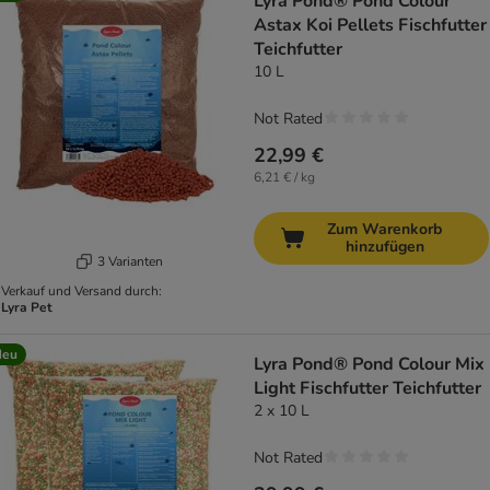
Lyra Pond® Pond Colour
Astax Koi Pellets Fischfutter
Teichfutter
10 L
Not Rated
22,99 €
6,21 € / kg
Zum Warenkorb
hinzufügen
3 Varianten
Verkauf und Versand durch:
Lyra Pet
Neu
Lyra Pond® Pond Colour Mix
Light Fischfutter Teichfutter
2 x 10 L
Not Rated