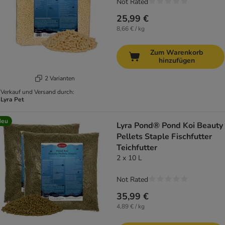
Not Rated
25,99 €
8,66 € / kg
Zum Warenkorb
hinzufügen
2 Varianten
Verkauf und Versand durch:
Lyra Pet
Neu
Lyra Pond® Pond Koi Beauty
Pellets Staple Fischfutter
Teichfutter
2 x 10 L
Not Rated
35,99 €
4,89 € / kg