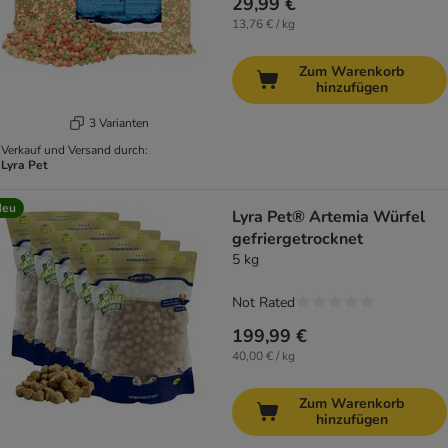
29,99 €
13,76 € / kg
Zum Warenkorb
hinzufügen
3 Varianten
Verkauf und Versand durch:
Lyra Pet
Neu
Lyra Pet® Artemia Würfel
gefriergetrocknet
5 kg
Not Rated
199,99 €
40,00 € / kg
Zum Warenkorb
hinzufügen