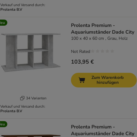
Verkauf und Versand durch:
Prolenta B.V
Neu
Prolenta Premium -
Aquariumständer Dade City
100 x 40 x 60 cm , Grau, Holz
Not Rated
103,95 €
Zum Warenkorb
hinzufügen
34 Varianten
Verkauf und Versand durch:
Prolenta B.V
Neu
Prolenta Premium -
Aquariumständer Dade City