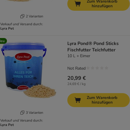
Zum Warenkorb
hinzufügen
2 Varianten
Verkauf und Versand durch:
Lyra Pet
Neu
Lyra Pond® Pond Sticks
Fischfutter Teichfutter
10 L + Eimer
Not Rated
20,99 €
24,69 € / kg
Zum Warenkorb
hinzufügen
3 Varianten
Verkauf und Versand durch:
Lyra Pet