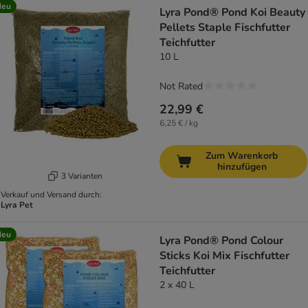
Neu
Lyra Pond® Pond Koi Beauty
Pellets Staple Fischfutter
Teichfutter
10 L
Not Rated
22,99 €
6,25 € / kg
Zum Warenkorb
hinzufügen
3 Varianten
Verkauf und Versand durch:
Lyra Pet
Neu
Lyra Pond® Pond Colour
Sticks Koi Mix Fischfutter
Teichfutter
2 x 40 L