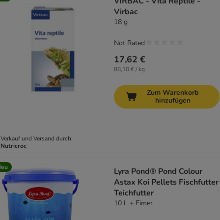
VIRBAC - Vita Reptile -
Virbac
18 g
Not Rated
17,62 €
88,10 € / kg
Zum Warenkorb
hinzufügen
Verkauf und Versand durch:
Nutricroc
Neu
Lyra Pond® Pond Colour
Astax Koi Pellets Fischfutter
Teichfutter
10 L + Eimer