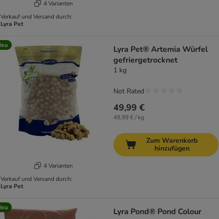
4 Varianten
Verkauf und Versand durch:
Lyra Pet
Neu
Lyra Pet® Artemia Würfel
gefriergetrocknet
1 kg
Not Rated
49,99 €
49,99 € / kg
Zum Warenkorb
hinzufügen
4 Varianten
Verkauf und Versand durch:
Lyra Pet
Neu
Lyra Pond® Pond Colour