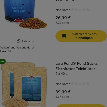
Not Rated
26,99 €
7,29 € / kg
Zum Warenkorb
hinzufügen
3 Varianten
Verkauf und Versand durch:
Lyra Pet
Neu
Lyra Pond® Pond Sticks
Fischfutter Teichfutter
2 x 40 L
Not Rated
39,99 €
6,67 € / kg