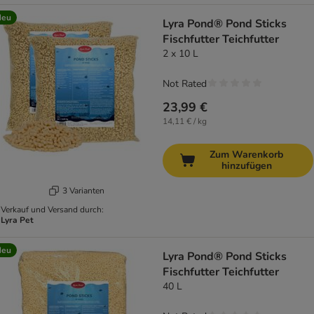
Neu
Lyra Pond® Pond Sticks
Fischfutter Teichfutter
2 x 10 L
Not Rated
23,99 €
14,11 € / kg
Zum Warenkorb
hinzufügen
3 Varianten
Verkauf und Versand durch:
Lyra Pet
Neu
Lyra Pond® Pond Sticks
Fischfutter Teichfutter
40 L