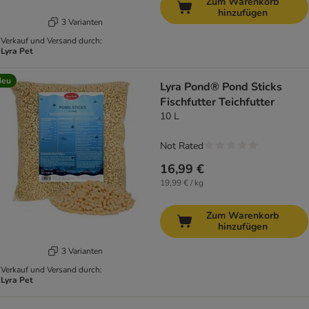
Zum Warenkorb
hinzufügen
3 Varianten
Verkauf und Versand durch:
Lyra Pet
Neu
Lyra Pond® Pond Sticks
Fischfutter Teichfutter
10 L
Not Rated
16,99 €
19,99 € / kg
Zum Warenkorb
hinzufügen
3 Varianten
Verkauf und Versand durch:
Lyra Pet