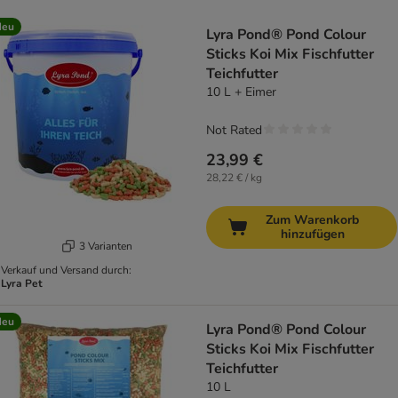
product items have been changed
Neu
Lyra Pond® Pond Colour
Sticks Koi Mix Fischfutter
Teichfutter
10 L + Eimer
Not Rated
23,99 €
28,22 € / kg
Zum Warenkorb
hinzufügen
3 Varianten
Verkauf und Versand durch:
Lyra Pet
Neu
Lyra Pond® Pond Colour
Sticks Koi Mix Fischfutter
Teichfutter
10 L