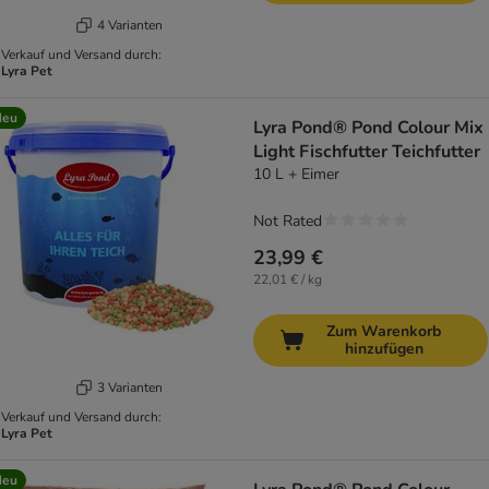
4 Varianten
Verkauf und Versand durch:
Lyra Pet
Neu
Lyra Pond® Pond Colour Mix
Light Fischfutter Teichfutter
10 L + Eimer
Not Rated
23,99 €
22,01 € / kg
Zum Warenkorb
hinzufügen
3 Varianten
Verkauf und Versand durch:
Lyra Pet
Neu