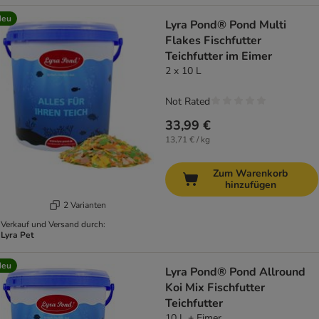
Neu
Lyra Pond® Pond Multi
Flakes Fischfutter
Teichfutter im Eimer
2 x 10 L
Not Rated
33,99 €
13,71 € / kg
Zum Warenkorb
hinzufügen
2 Varianten
Verkauf und Versand durch:
Lyra Pet
Neu
Lyra Pond® Pond Allround
Koi Mix Fischfutter
Teichfutter
10 L + Eimer