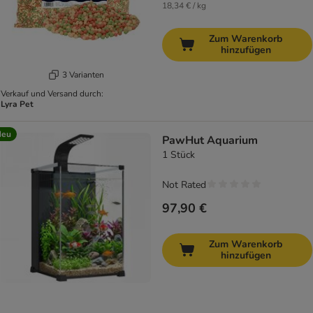
18,34 € / kg
Zum Warenkorb
hinzufügen
3 Varianten
Verkauf und Versand durch:
Lyra Pet
Neu
PawHut Aquarium
1 Stück
Not Rated
97,90 €
Zum Warenkorb
hinzufügen