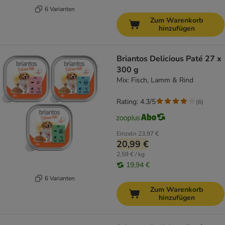
6 Varianten
Zum Warenkorb
hinzufügen
Briantos Delicious Paté 27 x
300 g
Mix: Fisch, Lamm & Rind
Rating: 4.3/5
(
6
)
Einzeln
23,97 €
20,99 €
2,59 € / kg
19,94 €
6 Varianten
Zum Warenkorb
hinzufügen