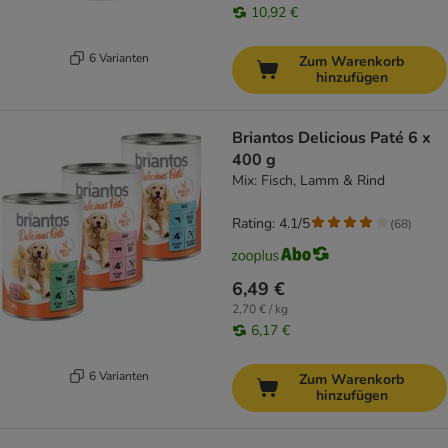
10,92 €
6 Varianten
Zum Warenkorb
hinzufügen
Briantos Delicious Paté 6 x
400 g
Mix: Fisch, Lamm & Rind
Rating: 4.1/5
(
68
)
6,49 €
2,70 € / kg
6,17 €
6 Varianten
Zum Warenkorb
hinzufügen