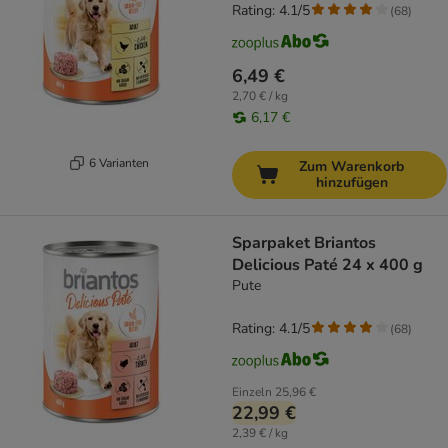
Rating: 4.1/5
(
68
)
6,49 €
2,70 € / kg
6,17 €
6 Varianten
Zum Warenkorb
hinzufügen
Sparpaket Briantos
Delicious Paté 24 x 400 g
Pute
Rating: 4.1/5
(
68
)
Einzeln
25,96 €
22,99 €
2,39 € / kg