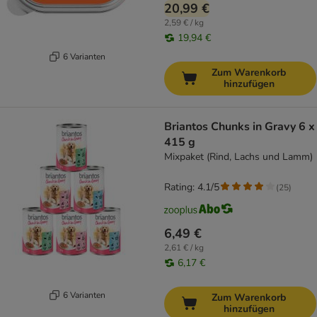
20,99 €
2,59 € / kg
19,94 €
6 Varianten
Zum Warenkorb
hinzufügen
Briantos Chunks in Gravy 6 x
415 g
Mixpaket (Rind, Lachs und Lamm)
Rating: 4.1/5
(
25
)
6,49 €
2,61 € / kg
6,17 €
6 Varianten
Zum Warenkorb
hinzufügen