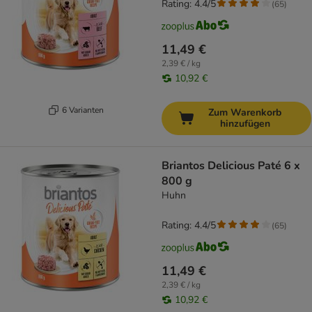
Rating: 4.4/5
(
65
)
11,49 €
2,39 € / kg
10,92 €
6 Varianten
Zum Warenkorb
hinzufügen
Briantos Delicious Paté 6 x
800 g
Huhn
Rating: 4.4/5
(
65
)
11,49 €
2,39 € / kg
10,92 €