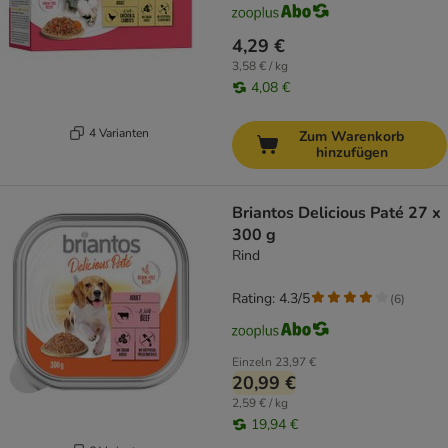
4,29 €
3,58 € / kg
4,08 €
4 Varianten
Zum Warenkorb
hinzufügen
Briantos Delicious Paté 27 x
300 g
Rind
Rating: 4.3/5
(
6
)
Einzeln
23,97 €
20,99 €
2,59 € / kg
19,94 €