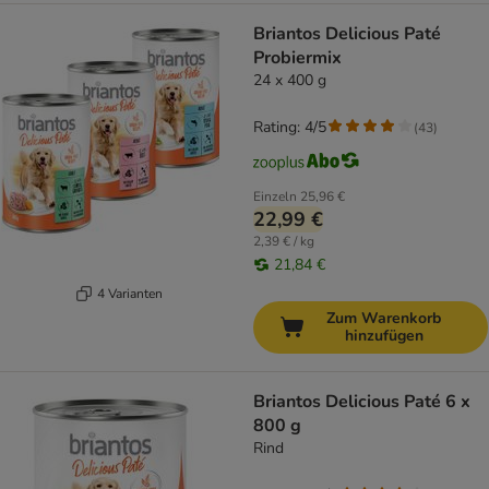
Briantos Delicious Paté
Probiermix
24 x 400 g
Rating: 4/5
(
43
)
Einzeln
25,96 €
22,99 €
2,39 € / kg
21,84 €
4 Varianten
Zum Warenkorb
hinzufügen
Briantos Delicious Paté 6 x
800 g
Rind