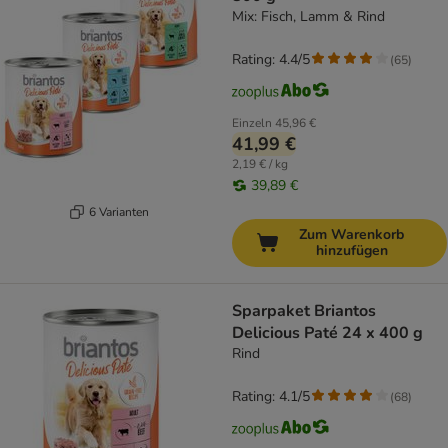
Mix: Fisch, Lamm & Rind
Rating: 4.4/5
(
65
)
Einzeln
45,96 €
41,99 €
2,19 € / kg
39,89 €
6 Varianten
Zum Warenkorb
hinzufügen
Sparpaket Briantos
Delicious Paté 24 x 400 g
Rind
Rating: 4.1/5
(
68
)