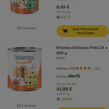
6,49 €
2,70 € / kg
6,17 €
6 Varianten
Zum Warenkorb
hinzufügen
Briantos Delicious Paté 24 x
800 g
Huhn
Rating: 4.4/5
(
65
)
Einzeln
45,96 €
41,99 €
2,19 € / kg
39,89 €
6 Varianten