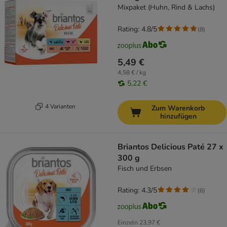
Mixpaket (Huhn, Rind & Lachs)
Rating: 4.8/5
(
8
)
5,49 €
4,58 € / kg
5,22 €
4 Varianten
Zum Warenkorb
hinzufügen
Briantos Delicious Paté 27 x
300 g
Fisch und Erbsen
Rating: 4.3/5
(
6
)
Einzeln
23,97 €