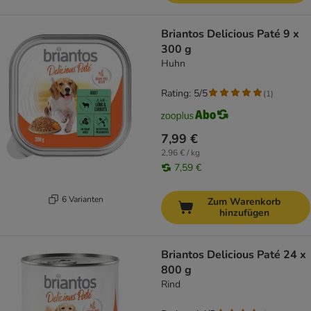
Briantos Delicious Paté 9 x
300 g
Huhn
Rating: 5/5
(
1
)
7,99 €
2,96 € / kg
7,59 €
6 Varianten
Zum Warenkorb
hinzufügen
Briantos Delicious Paté 24 x
800 g
Rind