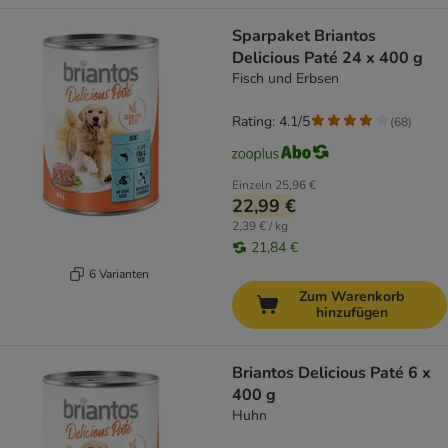
Sparpaket Briantos
Delicious Paté 24 x 400 g
Fisch und Erbsen
Rating: 4.1/5
(
68
)
Einzeln
25,96 €
22,99 €
2,39 € / kg
21,84 €
6 Varianten
Zum Warenkorb
hinzufügen
Briantos Delicious Paté 6 x
400 g
Huhn