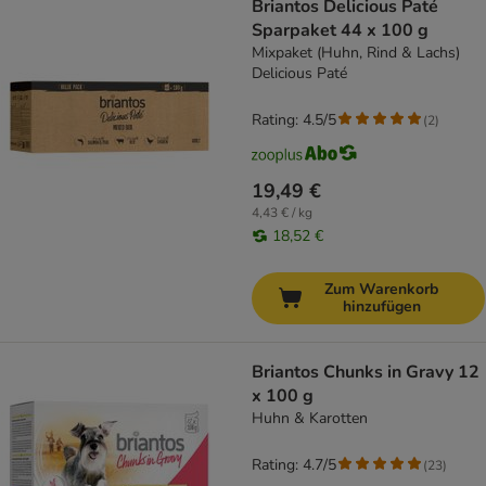
Briantos Delicious Paté
Sparpaket 44 x 100 g
Mixpaket (Huhn, Rind & Lachs)
Delicious Paté
Rating: 4.5/5
(
2
)
19,49 €
4,43 € / kg
18,52 €
Zum Warenkorb
hinzufügen
Briantos Chunks in Gravy 12
x 100 g
Huhn & Karotten
Rating: 4.7/5
(
23
)