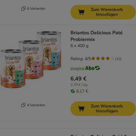
6 Varianten
Zum Warenkorb
hinzufügen
Briantos Delicious Paté
Probiermix
6 x 400 g
Rating: 4/5
(
43
)
6,49 €
2,70 € / kg
6,17 €
4 Varianten
Zum Warenkorb
hinzufügen