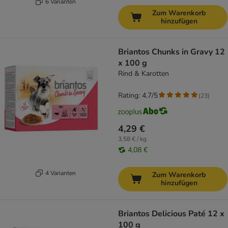
6 Varianten
Zum Warenkorb
hinzufügen
Briantos Chunks in Gravy 12
x 100 g
Rind & Karotten
Rating: 4.7/5
(
23
)
4,29 €
3,58 € / kg
4,08 €
4 Varianten
Zum Warenkorb
hinzufügen
Briantos Delicious Paté 12 x
100 g