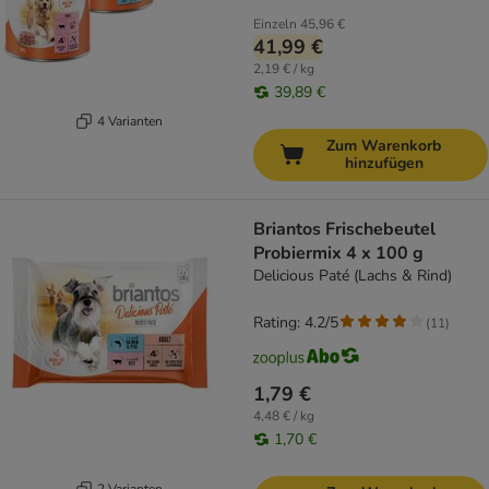
Einzeln
45,96 €
41,99 €
2,19 € / kg
39,89 €
4 Varianten
Zum Warenkorb
hinzufügen
Briantos Frischebeutel
Probiermix 4 x 100 g
Delicious Paté (Lachs & Rind)
Rating: 4.2/5
(
11
)
1,79 €
4,48 € / kg
1,70 €
2 Varianten