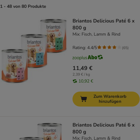
1 - 48 von 80 Produkte
product items have been changed
Briantos Delicious Paté 6 x
800 g
Mix: Fisch, Lamm & Rind
Rating: 4.4/5
(
65
)
11,49 €
2,39 € / kg
10,92 €
Zum Warenkorb
hinzufügen
Briantos Delicious Paté 6 x
800 g
Mix: Fisch, Lamm & Rind