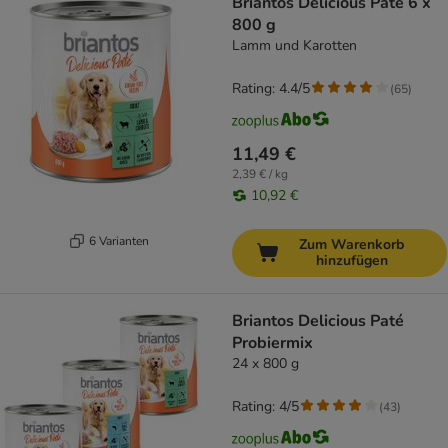
Briantos Delicious Paté 6 x
800 g
Lamm und Karotten
Rating: 4.4/5
(
65
)
11,49 €
2,39 € / kg
10,92 €
6 Varianten
Zum Warenkorb
hinzufügen
Briantos Delicious Paté
Probiermix
24 x 800 g
Rating: 4/5
(
43
)