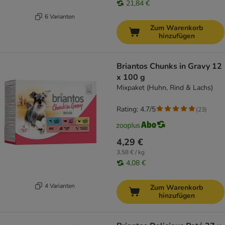
21,84 €
6 Varianten
Zum Warenkorb
hinzufügen
Briantos Chunks in Gravy 12
x 100 g
Mixpaket (Huhn, Rind & Lachs)
Rating: 4.7/5
(
23
)
4,29 €
3,58 € / kg
4,08 €
4 Varianten
Zum Warenkorb
hinzufügen