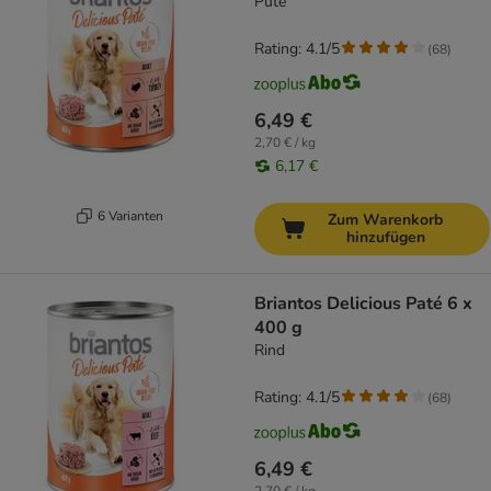
Pute
Rating: 4.1/5
(
68
)
6,49 €
2,70 € / kg
6,17 €
6 Varianten
Zum Warenkorb
hinzufügen
Briantos Delicious Paté 6 x
400 g
Rind
Rating: 4.1/5
(
68
)
6,49 €