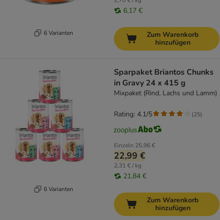
2,70 € / kg
6,17 €
6 Varianten
Zum Warenkorb
hinzufügen
Sparpaket Briantos Chunks
in Gravy 24 x 415 g
Mixpaket (Rind, Lachs und Lamm)
Rating: 4.1/5
(
25
)
Einzeln
25,96 €
22,99 €
2,31 € / kg
21,84 €
6 Varianten
Zum Warenkorb
hinzufügen