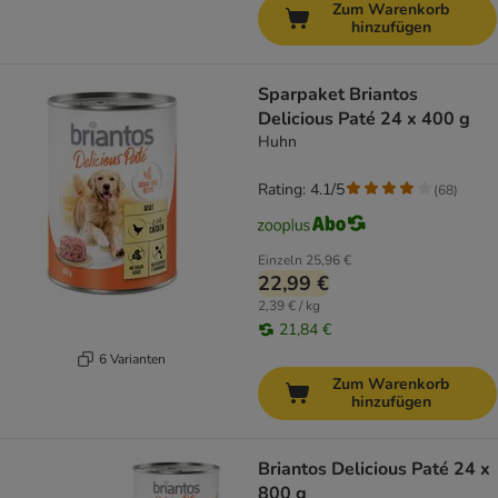
Zum Warenkorb
hinzufügen
Sparpaket Briantos
Delicious Paté 24 x 400 g
Huhn
Rating: 4.1/5
(
68
)
Einzeln
25,96 €
22,99 €
2,39 € / kg
21,84 €
6 Varianten
Zum Warenkorb
hinzufügen
Briantos Delicious Paté 24 x
800 g