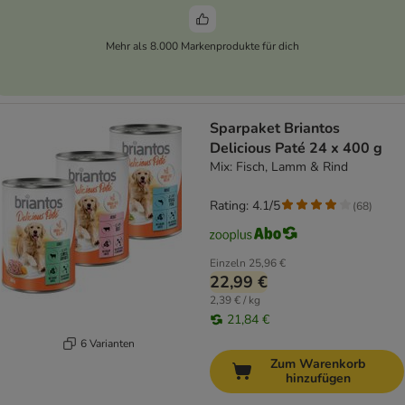
Mehr als 8.000 Markenprodukte für dich
Sparpaket Briantos
Delicious Paté 24 x 400 g
Mix: Fisch, Lamm & Rind
Rating: 4.1/5
(
68
)
Einzeln
25,96 €
22,99 €
2,39 € / kg
21,84 €
6 Varianten
Zum Warenkorb
hinzufügen