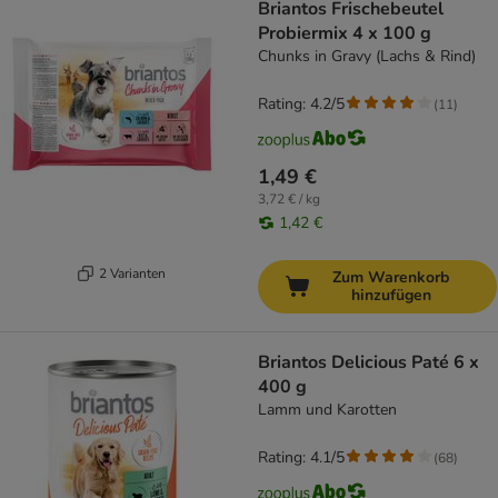
Briantos Frischebeutel
Probiermix 4 x 100 g
Chunks in Gravy (Lachs & Rind)
Rating: 4.2/5
(
11
)
1,49 €
3,72 € / kg
1,42 €
2 Varianten
Zum Warenkorb
hinzufügen
Briantos Delicious Paté 6 x
400 g
Lamm und Karotten
Rating: 4.1/5
(
68
)