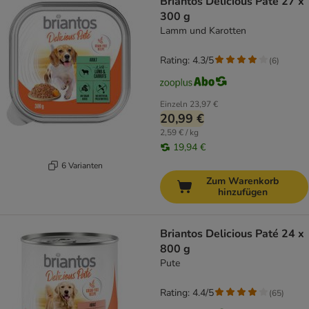
Briantos Delicious Paté 27 x
300 g
Lamm und Karotten
Rating: 4.3/5
(
6
)
Einzeln
23,97 €
20,99 €
2,59 € / kg
19,94 €
6 Varianten
Zum Warenkorb
hinzufügen
Briantos Delicious Paté 24 x
800 g
Pute
Rating: 4.4/5
(
65
)