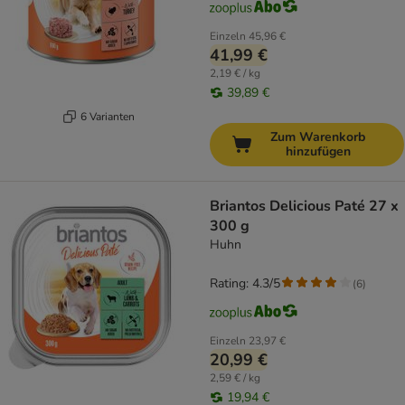
Einzeln
45,96 €
41,99 €
2,19 € / kg
39,89 €
6 Varianten
Zum Warenkorb
hinzufügen
Briantos Delicious Paté 27 x
300 g
Huhn
Rating: 4.3/5
(
6
)
Einzeln
23,97 €
20,99 €
2,59 € / kg
19,94 €