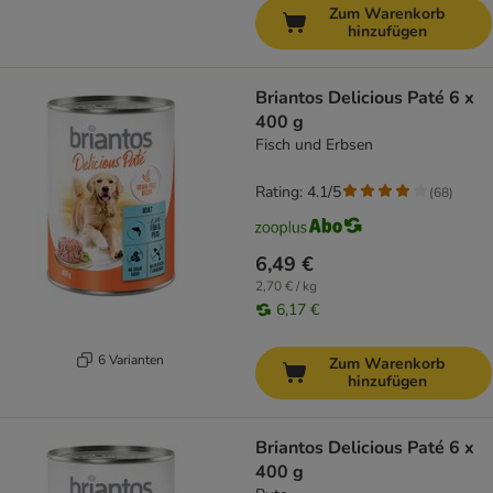
Zum Warenkorb
hinzufügen
Briantos Delicious Paté 6 x
400 g
Fisch und Erbsen
Rating: 4.1/5
(
68
)
6,49 €
2,70 € / kg
6,17 €
6 Varianten
Zum Warenkorb
hinzufügen
Briantos Delicious Paté 6 x
400 g