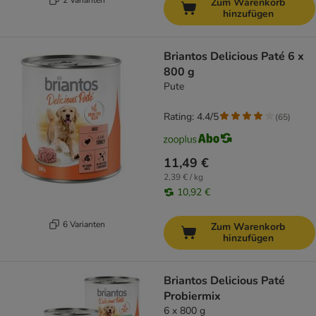
Zum Warenkorb
hinzufügen
Briantos Delicious Paté 6 x
800 g
Pute
Rating: 4.4/5
(
65
)
11,49 €
2,39 € / kg
10,92 €
6 Varianten
Zum Warenkorb
hinzufügen
Briantos Delicious Paté
Probiermix
6 x 800 g