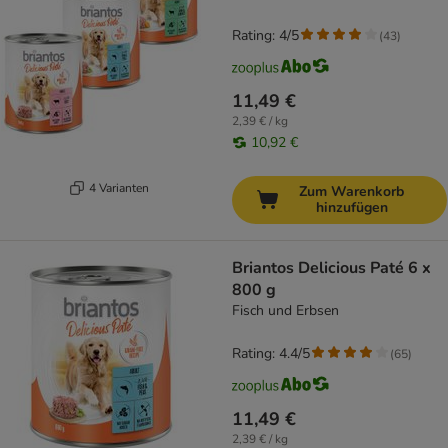
Rating: 4/5
(
43
)
11,49 €
2,39 € / kg
10,92 €
4 Varianten
Zum Warenkorb
hinzufügen
Briantos Delicious Paté 6 x
800 g
Fisch und Erbsen
Rating: 4.4/5
(
65
)
11,49 €
2,39 € / kg