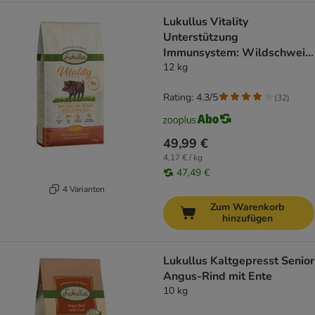
Lukullus Vitality
Unterstützung
Immunsystem: Wildschwein
(getreidefrei)
12 kg
Rating: 4.3/5
(
32
)
49,99 €
4,17 € / kg
47,49 €
4 Varianten
Zum Warenkorb
hinzufügen
Lukullus Kaltgepresst Senior
Angus-Rind mit Ente
10 kg