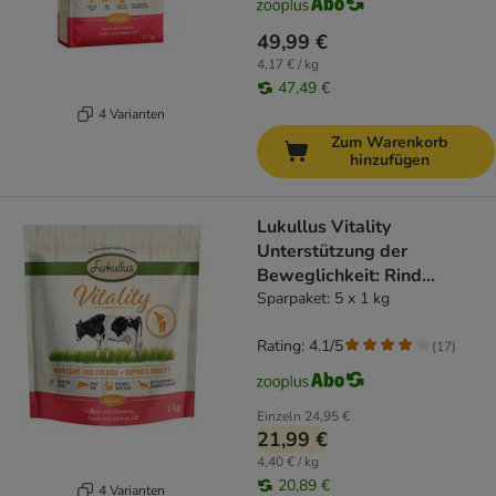
49,99 €
4,17 € / kg
47,49 €
4 Varianten
Zum Warenkorb
hinzufügen
Lukullus Vitality
Unterstützung der
Beweglichkeit: Rind
(getreidefrei)
Sparpaket: 5 x 1 kg
Rating: 4.1/5
(
17
)
Einzeln
24,95 €
21,99 €
4,40 € / kg
20,89 €
4 Varianten