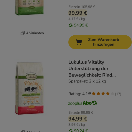
Einzeln
105,98 €
99,99 €
4,17 € / kg
94,99 €
4 Varianten
Zum Warenkorb
hinzufügen
Lukullus Vitality
Unterstützung der
Beweglichkeit: Rind
(getreidefrei)
Sparpaket: 2 x 12 kg
Rating: 4.1/5
(
17
)
Einzeln
99,98 €
94,99 €
3,96 € / kg
90,24 €