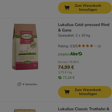
Zum Warenkorb
hinzufügen
Lukullus Cold-pressed Rind
& Gans
Sparpaket: 2 x 10 kg
Rating: 3.5/5
(
8
)
Einzeln
79,98 €
74,99 €
3,75 € / kg
71,24 €
4 Varianten
Zum Warenkorb
hinzufügen
Lukullus Classic Truthahn &