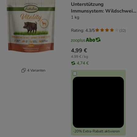
Unterstützung
Immunsystem: Wildschwein
(getreidefrei)
1 kg
Rating: 4.3/5
(
32
)
4,99 €
4,99 € / kg
4,74 €
4 Varianten
-20% Extra-Rabatt aktivieren