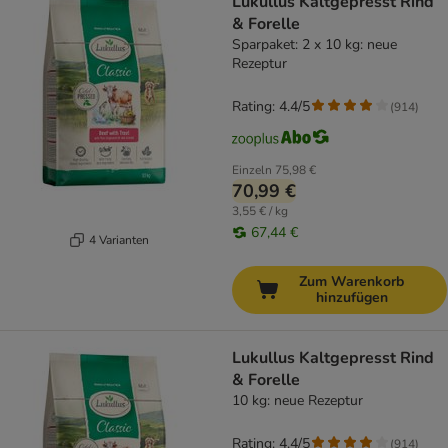
Lukullus Kaltgepresst Rind
& Forelle
Sparpaket: 2 x 10 kg: neue
Rezeptur
Rating: 4.4/5
(
914
)
Einzeln
75,98 €
70,99 €
3,55 € / kg
67,44 €
4 Varianten
Zum Warenkorb
hinzufügen
Lukullus Kaltgepresst Rind
& Forelle
10 kg: neue Rezeptur
Rating: 4.4/5
(
914
)