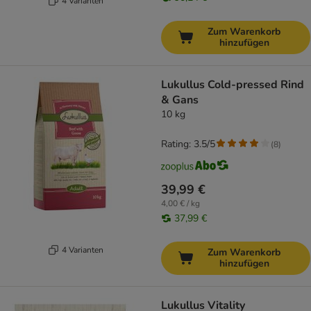
4 Varianten
Zum Warenkorb
hinzufügen
Lukullus Cold-pressed Rind
& Gans
10 kg
Rating: 3.5/5
(
8
)
39,99 €
4,00 € / kg
37,99 €
4 Varianten
Zum Warenkorb
hinzufügen
Lukullus Vitality