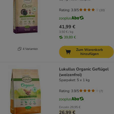
Rating: 3.9/5
(
30
)
41,99 €
3,50 € / kg
39,89 €
4 Varianten
Zum Warenkorb
hinzufügen
Lukullus Organic Geflügel
(weizenfrei)
Sparpaket: 5 x 1 kg
Rating: 3.9/5
(
7
)
Einzeln
29,95 €
26,99 €