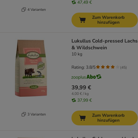
47,49 €
4 Varianten
Zum Warenkorb
hinzufügen
Lukullus Cold-pressed Lachs
& Wildschwein
10 kg
Rating: 3.8/5
(
45
)
39,99 €
4,00 € / kg
37,99 €
3 Varianten
Zum Warenkorb
hinzufügen