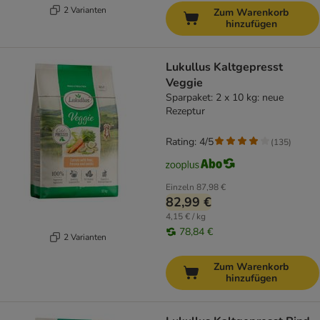
2 Varianten
Zum Warenkorb
hinzufügen
Lukullus Kaltgepresst
Veggie
Sparpaket: 2 x 10 kg: neue
Rezeptur
Rating: 4/5
(
135
)
Einzeln
87,98 €
82,99 €
4,15 € / kg
78,84 €
2 Varianten
Zum Warenkorb
hinzufügen