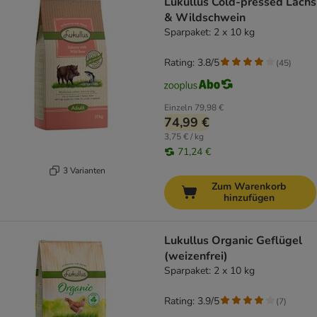
Lukullus Cold-pressed Lachs
& Wildschwein
Sparpaket: 2 x 10 kg
Rating: 3.8/5
(
45
)
Einzeln
79,98 €
74,99 €
3,75 € / kg
71,24 €
3 Varianten
Zum Warenkorb
hinzufügen
Lukullus Organic Geflügel
(weizenfrei)
Sparpaket: 2 x 10 kg
Rating: 3.9/5
(
7
)