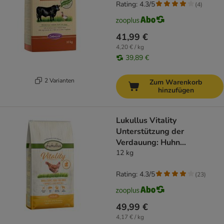
Rating: 4.3/5
(
4
)
41,99 €
4,20 € / kg
39,89 €
2 Varianten
Zum Warenkorb
hinzufügen
Lukullus Vitality
Unterstützung der
Verdauung: Huhn
(getreidefrei)
12 kg
Rating: 4.3/5
(
23
)
49,99 €
4,17 € / kg