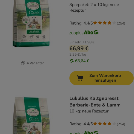
Sparpaket: 2 x 10 kg: neue
Rezeptur
Rating: 4.4/5
(
254
)
Einzeln
71,98 €
66,99 €
3,35 € / kg
63,64 €
4 Varianten
Zum Warenkorb
hinzufügen
Lukullus Kaltgepresst
Barbarie-Ente & Lamm
10 kg: neue Rezeptur
Rating: 4.4/5
(
254
)