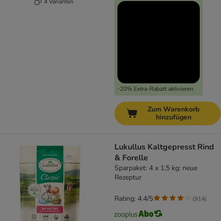
4 Varianten
-20% Extra-Rabatt aktivieren
Zum Warenkorb
hinzufügen
Lukullus Kaltgepresst Rind
& Forelle
Sparpaket: 4 x 1,5 kg: neue
Rezeptur
Rating: 4.4/5
(
914
)