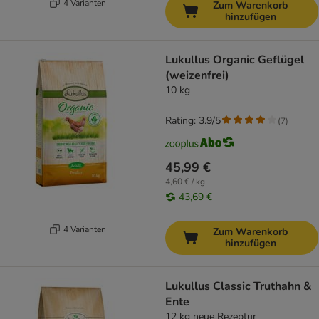
4 Varianten
Zum Warenkorb
hinzufügen
Lukullus Organic Geflügel
(weizenfrei)
10 kg
Rating: 3.9/5
(
7
)
45,99 €
4,60 € / kg
43,69 €
4 Varianten
Zum Warenkorb
hinzufügen
Lukullus Classic Truthahn &
Ente
12 kg neue Rezeptur