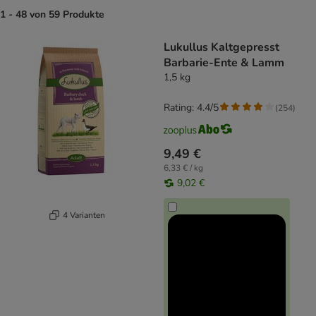
1 - 48 von 59 Produkte
product items have been changed
Lukullus Kaltgepresst
Barbarie-Ente & Lamm
1,5 kg
Rating: 4.4/5
(
254
)
9,49 €
6,33 € / kg
9,02 €
4 Varianten