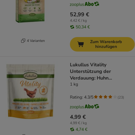
52,99 €
4,42 € / kg
50,34 €
4 Varianten
Zum Warenkorb
hinzufügen
Lukullus Vitality
Unterstützung der
Verdauung: Huhn
(getreidefrei)
1 kg
Rating: 4.3/5
(
23
)
4,99 €
4,99 € / kg
4,74 €