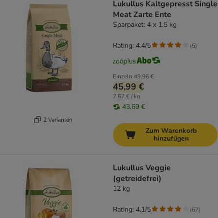
Lukullus Kaltgepresst Single
Meat Zarte Ente
Sparpaket: 4 x 1,5 kg
Rating: 4.4/5
(
5
)
Einzeln
49,96 €
45,99 €
7,67 € / kg
43,69 €
2 Varianten
Zum Warenkorb
hinzufügen
Lukullus Veggie
(getreidefrei)
12 kg
Rating: 4.1/5
(
67
)