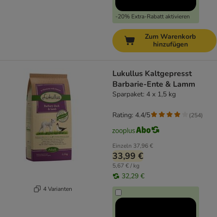
-20% Extra-Rabatt aktivieren
Zum Warenkorb
hinzufügen
Lukullus Kaltgepresst
Barbarie-Ente & Lamm
Sparpaket: 4 x 1,5 kg
Rating: 4.4/5
(
254
)
Einzeln
37,96 €
33,99 €
5,67 € / kg
32,29 €
4 Varianten