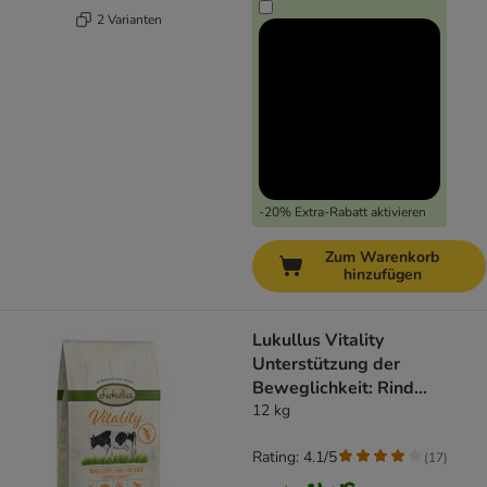
2 Varianten
-20% Extra-Rabatt aktivieren
Zum Warenkorb
hinzufügen
Lukullus Vitality
Unterstützung der
Beweglichkeit: Rind
(getreidefrei)
12 kg
Rating: 4.1/5
(
17
)