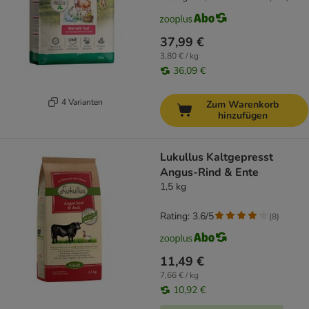
37,99 €
3,80 € / kg
36,09 €
4 Varianten
Zum Warenkorb
hinzufügen
Lukullus Kaltgepresst
Angus-Rind & Ente
1,5 kg
Rating: 3.6/5
(
8
)
11,49 €
7,66 € / kg
10,92 €