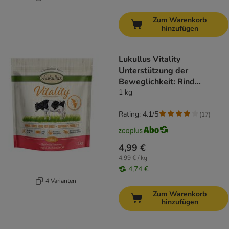
Zum Warenkorb
hinzufügen
Lukullus Vitality
Unterstützung der
Beweglichkeit: Rind
(getreidefrei)
1 kg
Rating: 4.1/5
(
17
)
4,99 €
4,99 € / kg
4,74 €
4 Varianten
Zum Warenkorb
hinzufügen