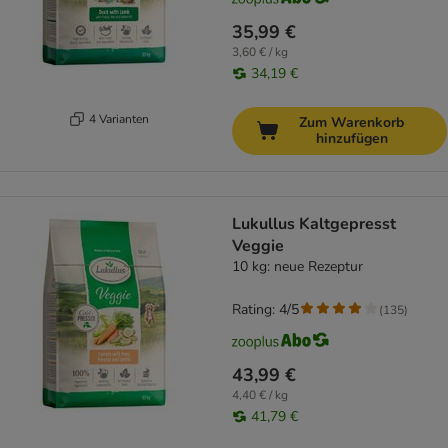
35,99 €
3,60 € / kg
34,19 €
4 Varianten
Zum Warenkorb
hinzufügen
Lukullus Kaltgepresst
Veggie
10 kg: neue Rezeptur
Rating: 4/5
(
135
)
43,99 €
4,40 € / kg
41,79 €