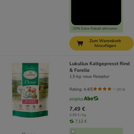
-20% Extra-Rabatt aktivieren
Zum Warenkorb
hinzufügen
Lukullus Kaltgepresst Rind
& Forelle
1,5 kg: neue Rezeptur
Rating: 4.4/5
(
914
)
7,49 €
4,99 € / kg
7,12 €