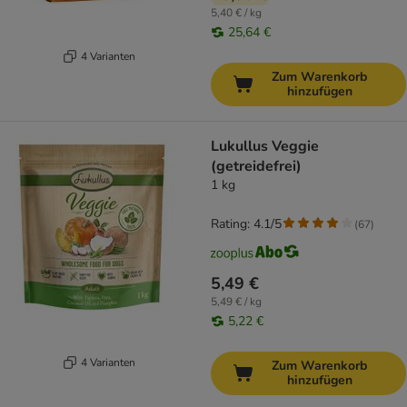
5,40 € / kg
25,64 €
4 Varianten
Zum Warenkorb
hinzufügen
Lukullus Veggie
(getreidefrei)
1 kg
Rating: 4.1/5
(
67
)
5,49 €
5,49 € / kg
5,22 €
4 Varianten
Zum Warenkorb
hinzufügen