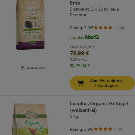
Ente
Sparpaket: 2 x 12 kg neue
Rezeptur
Rating: 3.9/5
(
30
)
Einzeln
83,98 €
78,99 €
3,29 € / kg
75,04 €
4 Varianten
Zum Warenkorb
hinzufügen
Lukullus Organic Geflügel
(weizenfrei)
1 kg
Rating: 3.9/5
(
7
)