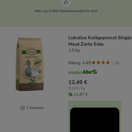
Mehr als 8.000 Markenprodukte für dich
Lukullus Kaltgepresst Single
Meat Zarte Ente
1,5 kg
Rating: 4.4/5
(
5
)
12,49 €
8,33 € / kg
11,87 €
2 Varianten