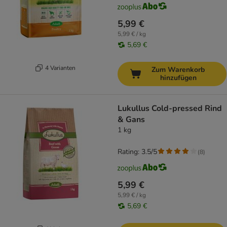
5,99 €
5,99 € / kg
5,69 €
4 Varianten
Zum Warenkorb
hinzufügen
Lukullus Cold-pressed Rind
& Gans
1 kg
Rating: 3.5/5
(
8
)
5,99 €
5,99 € / kg
5,69 €