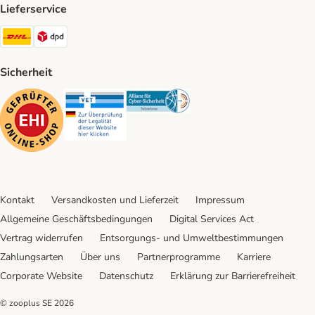
Lieferservice
DHL Shipping Method
DPD Shipping Method
Sicherheit
Security
Security
Security
Kontakt
Versandkosten und Lieferzeit
Impressum
Allgemeine Geschäftsbedingungen
Digital Services Act
Vertrag widerrufen
Entsorgungs- und Umweltbestimmungen
Zahlungsarten
Über uns
Partnerprogramme
Karriere
Corporate Website
Datenschutz
Erklärung zur Barrierefreiheit
© zooplus SE
2026