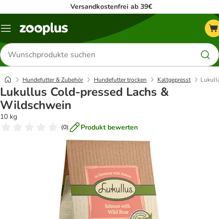
Versandkostenfrei ab 39€
Menü
Produkte
suchen
Hundefutter & Zubehör
Hundefutter trocken
Kaltgepresst
Lukull
Lukullus Cold-pressed Lachs &
Wildschwein
10 kg
Produkt bewerten
(
0
)