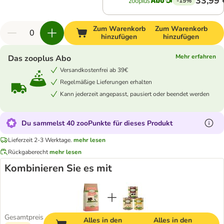
33,99 
-15%
Zum Warenkorb
Zum Warenkorb
hinzufügen
hinzufügen
Mehr erfahren
Das zooplus Abo
Versandkostenfrei ab 39€
Regelmäßige Lieferungen erhalten
Kann jederzeit angepasst, pausiert oder beendet werden
Du sammelst 40 zooPunkte für dieses Produkt
Lieferzeit 2-3 Werktage.
mehr lesen
Rückgaberecht
mehr lesen
Kombinieren Sie es mit
Gesamtpreis
Alles in den
Alles in den