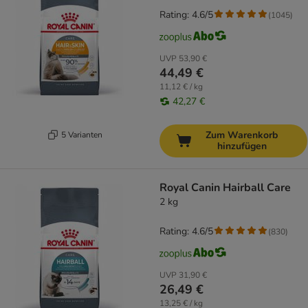
Rating: 4.6/5
(
1045
)
UVP
53,90 €
44,49 €
11,12 € / kg
42,27 €
Zum Warenkorb
5 Varianten
hinzufügen
Royal Canin Hairball Care
2 kg
Rating: 4.6/5
(
830
)
UVP
31,90 €
26,49 €
13,25 € / kg