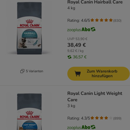
Royal Canin Hairball Care
4 kg
Rating: 4.6/5
(
830
)
UVP
53,90 €
38,49 €
9,62 € / kg
36,57 €
Zum Warenkorb
5 Varianten
hinzufügen
Royal Canin Light Weight
Care
3 kg
Rating: 4.3/5
(
899
)