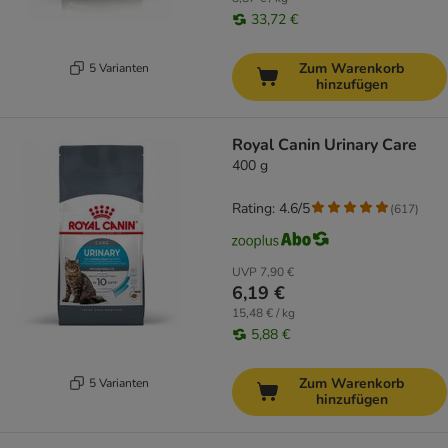
33,72 €
Zum Warenkorb
5 Varianten
hinzufügen
Royal Canin Urinary Care
400 g
Rating: 4.6/5
(
617
)
UVP
7,90 €
6,19 €
15,48 € / kg
5,88 €
Zum Warenkorb
5 Varianten
hinzufügen