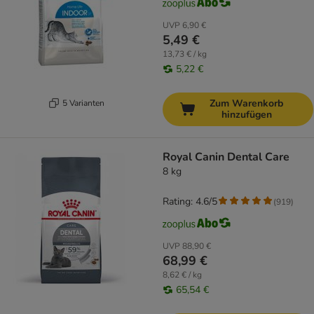
UVP
6,90 €
5,49 €
13,73 € / kg
5,22 €
Zum Warenkorb
5 Varianten
hinzufügen
Royal Canin Dental Care
8 kg
Rating: 4.6/5
(
919
)
UVP
88,90 €
68,99 €
8,62 € / kg
65,54 €