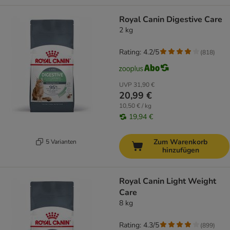
Royal Canin Digestive Care
2 kg
Rating: 4.2/5
(
818
)
UVP
31,90 €
20,99 €
10,50 € / kg
19,94 €
Zum Warenkorb
5 Varianten
hinzufügen
Royal Canin Light Weight
Care
8 kg
Rating: 4.3/5
(
899
)