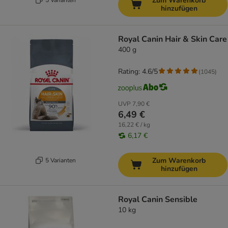
Zum Warenkorb
hinzufügen
Royal Canin Hair & Skin Care
400 g
Rating: 4.6/5
(
1045
)
UVP
7,90 €
6,49 €
16,22 € / kg
6,17 €
Zum Warenkorb
5 Varianten
hinzufügen
Royal Canin Sensible
10 kg