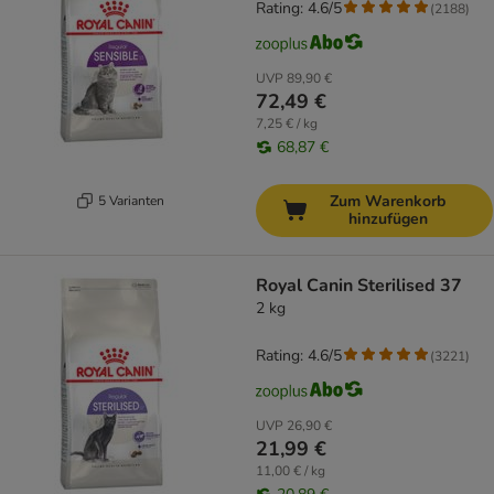
Rating: 4.6/5
(
2188
)
UVP
89,90 €
72,49 €
7,25 € / kg
68,87 €
Zum Warenkorb
5 Varianten
hinzufügen
Royal Canin Sterilised 37
2 kg
Rating: 4.6/5
(
3221
)
UVP
26,90 €
21,99 €
11,00 € / kg