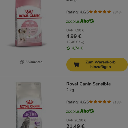
Rating: 4.6/5
(
2848
)
UVP
7,90 €
4,99 €
12,48 € / kg
4,74 €
Zum Warenkorb
5 Varianten
hinzufügen
Royal Canin Sensible
2 kg
Rating: 4.6/5
(
2188
)
UVP
26,90 €
21,49 €