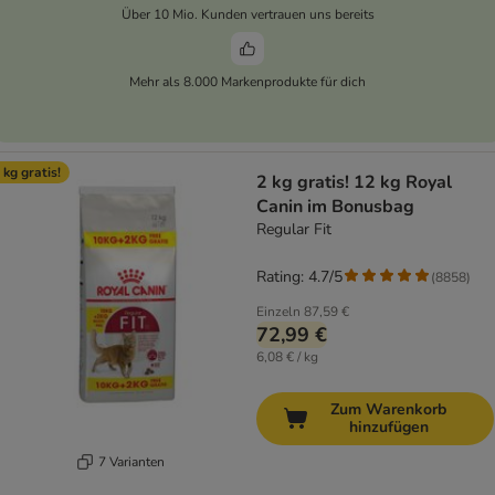
Über 10 Mio. Kunden vertrauen uns bereits
Mehr als 8.000 Markenprodukte für dich
 kg gratis!
2 kg gratis! 12 kg Royal
Canin im Bonusbag
Regular Fit
Rating: 4.7/5
(
8858
)
Einzeln
87,59 €
72,99 €
6,08 € / kg
Zum Warenkorb
hinzufügen
7 Varianten