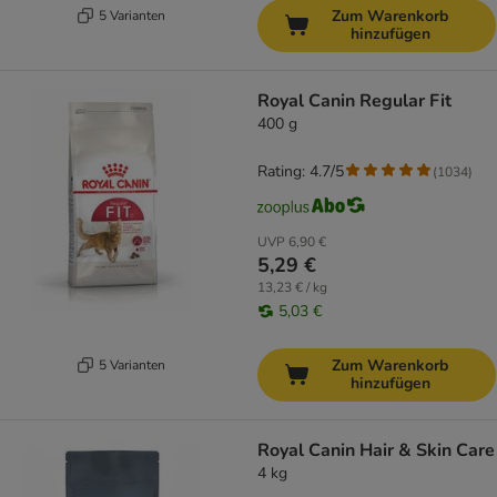
Zum Warenkorb
5 Varianten
hinzufügen
Royal Canin Regular Fit
400 g
Rating: 4.7/5
(
1034
)
UVP
6,90 €
5,29 €
13,23 € / kg
5,03 €
Zum Warenkorb
5 Varianten
hinzufügen
Royal Canin Hair & Skin Care
4 kg