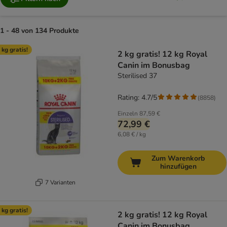
1 - 48 von 134 Produkte
product items have been changed
 kg gratis!
2 kg gratis! 12 kg Royal
Canin im Bonusbag
Sterilised 37
Rating: 4.7/5
(
8858
)
Einzeln
87,59 €
72,99 €
6,08 € / kg
Zum Warenkorb
hinzufügen
7 Varianten
 kg gratis!
2 kg gratis! 12 kg Royal
Canin im Bonusbag