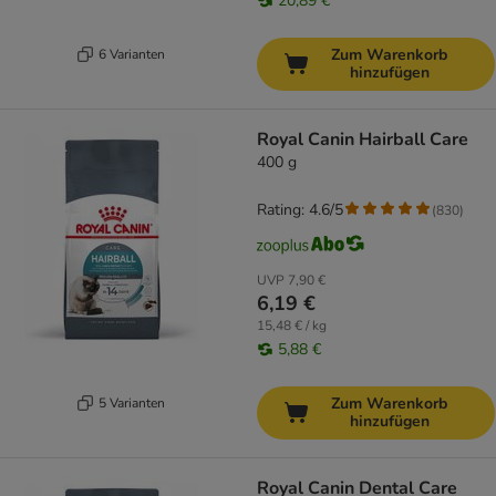
20,89 €
Zum Warenkorb
6 Varianten
hinzufügen
Royal Canin Hairball Care
400 g
Rating: 4.6/5
(
830
)
UVP
7,90 €
6,19 €
15,48 € / kg
5,88 €
Zum Warenkorb
5 Varianten
hinzufügen
Royal Canin Dental Care