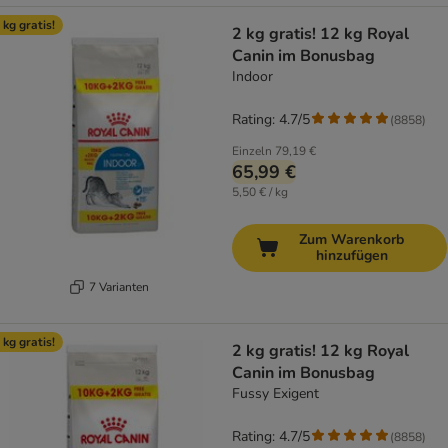
 kg gratis!
2 kg gratis! 12 kg Royal
Canin im Bonusbag
Indoor
Rating: 4.7/5
(
8858
)
Einzeln
79,19 €
65,99 €
5,50 € / kg
Zum Warenkorb
hinzufügen
7 Varianten
 kg gratis!
2 kg gratis! 12 kg Royal
Canin im Bonusbag
Fussy Exigent
Rating: 4.7/5
(
8858
)