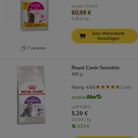
Einzeln
73,19 €
60,99 €
5,08 € / kg
Zum Warenkorb
hinzufügen
7 Varianten
Royal Canin Sensible
400 g
Rating: 4.6/5
(
2188
)
UVP
6,90 €
5,29 €
13,23 € / kg
5,03 €