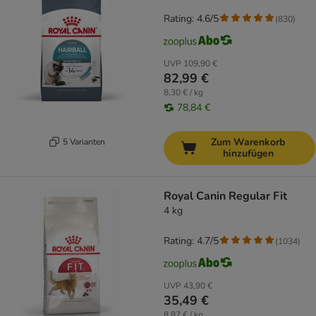
Rating: 4.6/5
(
830
)
UVP
109,90 €
82,99 €
8,30 € / kg
78,84 €
Zum Warenkorb
5 Varianten
hinzufügen
Royal Canin Regular Fit
4 kg
Rating: 4.7/5
(
1034
)
UVP
43,90 €
35,49 €
8,87 € / kg