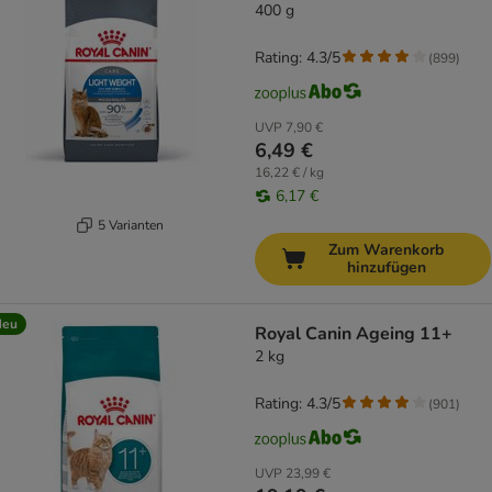
400 g
Rating: 4.3/5
(
899
)
UVP
7,90 €
6,49 €
16,22 € / kg
6,17 €
5 Varianten
Zum Warenkorb
hinzufügen
Neu
Royal Canin Ageing 11+
2 kg
Rating: 4.3/5
(
901
)
UVP
23,99 €