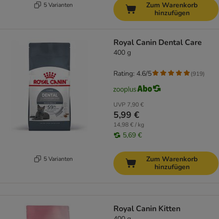
Zum Warenkorb
5 Varianten
hinzufügen
Royal Canin Dental Care
400 g
Rating: 4.6/5
(
919
)
UVP
7,90 €
5,99 €
14,98 € / kg
5,69 €
Zum Warenkorb
5 Varianten
hinzufügen
Royal Canin Kitten
400 g