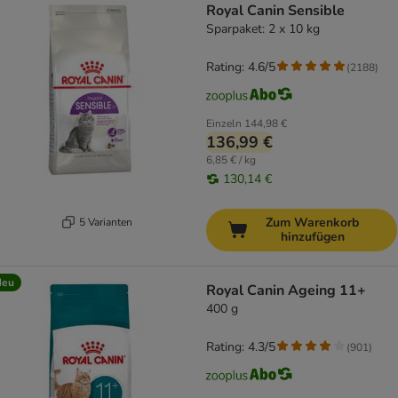
Royal Canin Sensible
Sparpaket: 2 x 10 kg
Rating: 4.6/5
(
2188
)
Einzeln
144,98 €
136,99 €
6,85 € / kg
130,14 €
Zum Warenkorb
5 Varianten
hinzufügen
Neu
Royal Canin Ageing 11+
400 g
Rating: 4.3/5
(
901
)