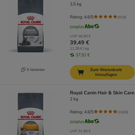
3,5 kg
Rating: 4.6/5
(
919
)
UVP
46,90 €
39,49 €
11,28 € / kg
37,52 €
Zum Warenkorb
5 Varianten
hinzufügen
Royal Canin Hair & Skin Care
2 kg
Rating: 4.6/5
(
1045
)
UVP
31,90 €