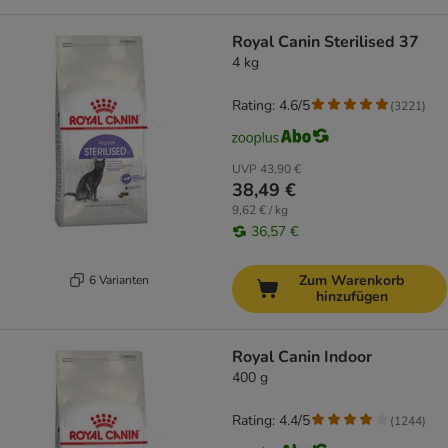
Royal Canin Sterilised 37
4 kg
Rating: 4.6/5
(
3221
)
UVP
43,90 €
38,49 €
9,62 € / kg
36,57 €
Zum Warenkorb
6 Varianten
hinzufügen
Royal Canin Indoor
400 g
Rating: 4.4/5
(
1244
)