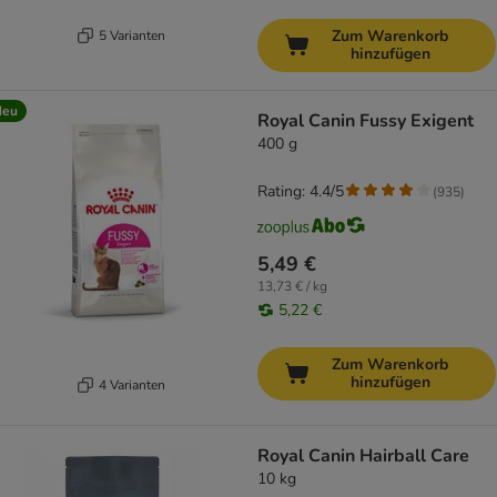
Zum Warenkorb
5 Varianten
hinzufügen
Neu
Royal Canin Fussy Exigent
400 g
Rating: 4.4/5
(
935
)
5,49 €
13,73 € / kg
5,22 €
Zum Warenkorb
hinzufügen
4 Varianten
Royal Canin Hairball Care
10 kg