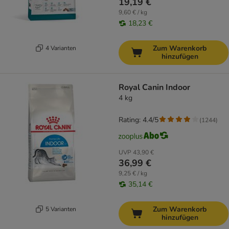
19,19 €
9,60 € / kg
18,23 €
Zum Warenkorb
4 Varianten
hinzufügen
Royal Canin Indoor
4 kg
Rating: 4.4/5
(
1244
)
UVP
43,90 €
36,99 €
9,25 € / kg
35,14 €
Zum Warenkorb
5 Varianten
hinzufügen