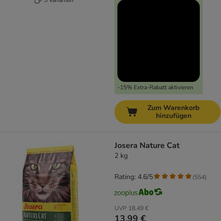
-15% Extra-Rabatt aktivieren
Zum Warenkorb
hinzufügen
Josera Nature Cat
2 kg
Rating: 4.6/5
(
554
)
UVP
18,49 €
13,99 €