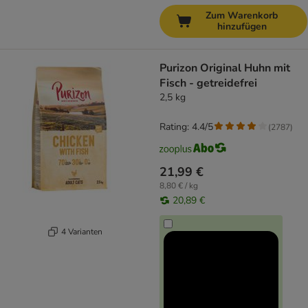
Zum Warenkorb
hinzufügen
Purizon Original Huhn mit
Fisch - getreidefrei
2,5 kg
Rating: 4.4/5
(
2787
)
21,99 €
8,80 € / kg
20,89 €
4 Varianten