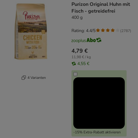
Purizon Original Huhn mit
Fisch - getreidefrei
400 g
Rating: 4.4/5
(
2787
)
4,79 €
11,98 € / kg
4,55 €
4 Varianten
-15% Extra-Rabatt aktivieren