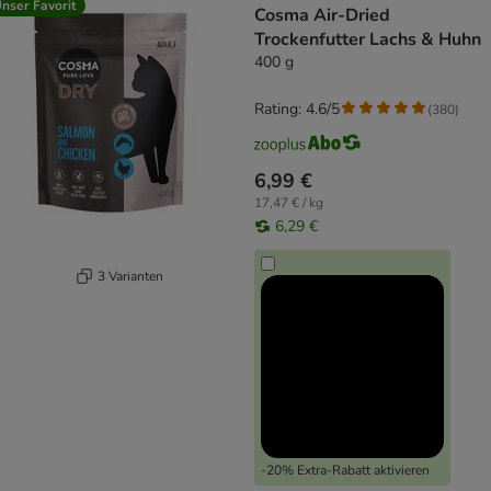
nser Favorit
Cosma Air-Dried
Trockenfutter Lachs & Huhn
400 g
Rating: 4.6/5
(
380
)
6,99 €
17,47 € / kg
6,29 €
3 Varianten
-20% Extra-Rabatt aktivieren