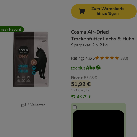
Zum Warenkorb
hinzufügen
nser Favorit
Cosma Air-Dried
Trockenfutter Lachs & Huhn
Sparpaket: 2 x 2 kg
Rating: 4.6/5
(
380
)
Einzeln
55,98 €
51,99 €
13,00 € / kg
46,79 €
3 Varianten