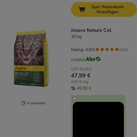
Zum Warenkorb
hinzufügen
Josera Nature Cat
10 kg
Rating: 4.6/5
(
554
)
UVP
59,99 €
47,99 €
4,80 € / kg
45,59 €
4 Varianten