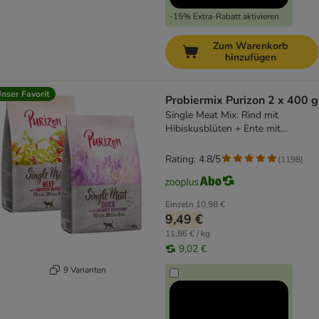
-15% Extra-Rabatt aktivieren
Zum Warenkorb
hinzufügen
nser Favorit
Probiermix Purizon 2 x 400 g
Single Meat Mix: Rind mit
Hibiskusblüten + Ente mit
Lavenderblüten
Rating: 4.8/5
(
1198
)
Einzeln
10,98 €
9,49 €
11,86 € / kg
9,02 €
9 Varianten