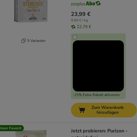
23,99 €
9,60 € / kg
22,79 €
5 Varianten
-15% Extra-Rabatt aktivieren
Zum Warenkorb
hinzufügen
nser Favorit
Jetzt probieren: Purizon -