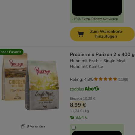
-15% Extra-Rabatt aktivieren
Zum Warenkorb
hinzufügen
nser Favorit
Probiermix Purizon 2 x 400 g
Huhn mit Fisch + Single Meat
Huhn mit Kamille
Rating: 4.8/5
(
1198
)
Einzeln
10,28 €
8,99 €
11,24 € / kg
8,54 €
9 Varianten