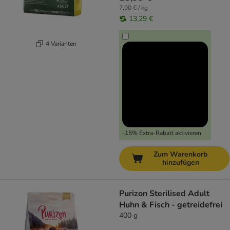
7,00 € / kg
13,29 €
4 Varianten
-15% Extra-Rabatt aktivieren
Zum Warenkorb
hinzufügen
Purizon Sterilised Adult
Huhn & Fisch - getreidefrei
400 g