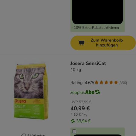
-10% Extra-Rabatt aktivieren
Zum Warenkorb
hinzufügen
Josera SensiCat
10 kg
Rating: 4.6/5
(
356
)
UVP
52,99 €
40,99 €
4,10 € / kg
38,94 €
4 Varianten