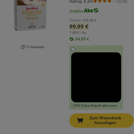
Rating: 4.3/5
(
2335
)
Einzeln
105,98 €
99,99 €
7,69 € / kg
94,99 €
5 Varianten
-15% Extra-Rabatt aktivieren
Zum Warenkorb
hinzufügen