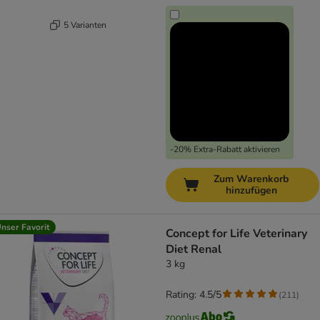
5 Varianten
-20% Extra-Rabatt aktivieren
Zum Warenkorb
hinzufügen
nser Favorit
Concept for Life Veterinary
Diet Renal
3 kg
Rating: 4.5/5
(
211
)