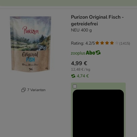
Purizon Original Fisch -
getreidefrei
NEU 400 g
Rating: 4.2/5
(
1415
)
4,99 €
12,48 € / kg
4,74 €
7 Varianten