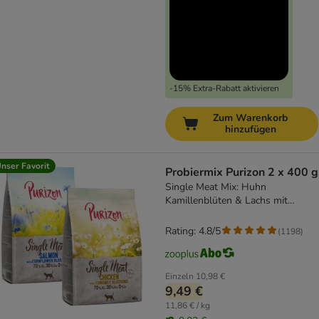
-15% Extra-Rabatt aktivieren
Zum Warenkorb
hinzufügen
nser Favorit
Probiermix Purizon 2 x 400 g
Single Meat Mix: Huhn
Kamillenblüten & Lachs mit
Kornblumenblüten
Rating: 4.8/5
(
1198
)
Einzeln
10,98 €
9,49 €
11,86 € / kg