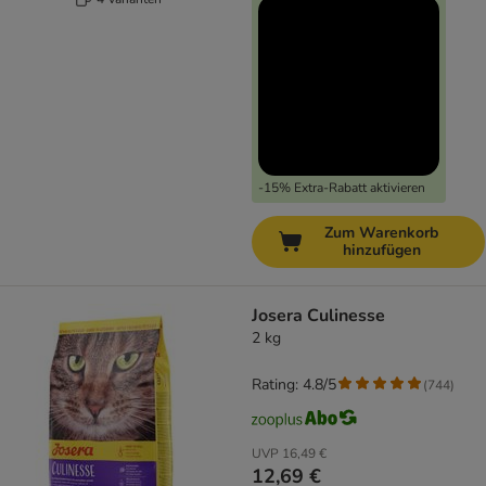
-15% Extra-Rabatt aktivieren
Zum Warenkorb
hinzufügen
Josera Culinesse
2 kg
Rating: 4.8/5
(
744
)
UVP
16,49 €
12,69 €