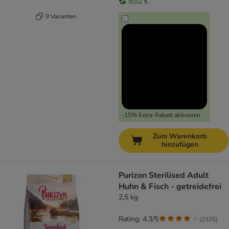
9,02 €
9 Varianten
-15% Extra-Rabatt aktivieren
Zum Warenkorb
hinzufügen
Purizon Sterilised Adult
Huhn & Fisch - getreidefrei
2,5 kg
Rating: 4.3/5
(
2335
)