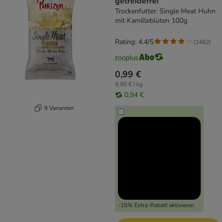
getreidefrei
Trockenfutter: Single Meat Huhn
mit Kamilleblüten 100g
Rating: 4.4/5
(
2462
)
0,99 €
9,90 € / kg
0,94 €
9 Varianten
-15% Extra-Rabatt aktivieren