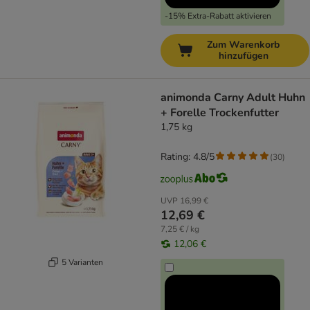
-15% Extra-Rabatt aktivieren
Zum Warenkorb
hinzufügen
animonda Carny Adult Huhn
+ Forelle Trockenfutter
1,75 kg
Rating: 4.8/5
(
30
)
UVP
16,99 €
12,69 €
7,25 € / kg
12,06 €
5 Varianten