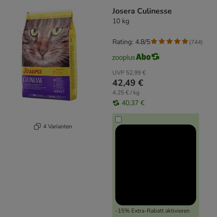
Josera Culinesse
10 kg
Rating: 4.8/5
(
744
)
UVP
52,99 €
42,49 €
4,25 € / kg
40,37 €
4 Varianten
-15% Extra-Rabatt aktivieren