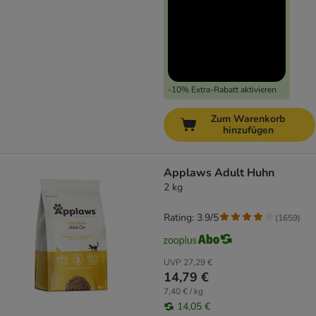
-10% Extra-Rabatt aktivieren
Zum Warenkorb
hinzufügen
Applaws Adult Huhn
2 kg
Rating: 3.9/5
(
1659
)
UVP
27,29 €
14,79 €
7,40 € / kg
14,05 €