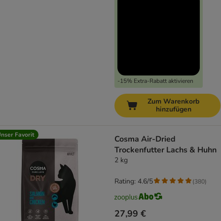
-15% Extra-Rabatt aktivieren
Zum Warenkorb
hinzufügen
nser Favorit
Cosma Air-Dried
Trockenfutter Lachs & Huhn
2 kg
Rating: 4.6/5
(
380
)
27,99 €