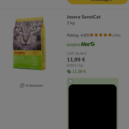
Josera SensiCat
2 kg
Rating: 4.6/5
(
356
)
UVP
16,49 €
11,99 €
6,00 € / kg
11,39 €
4 Varianten