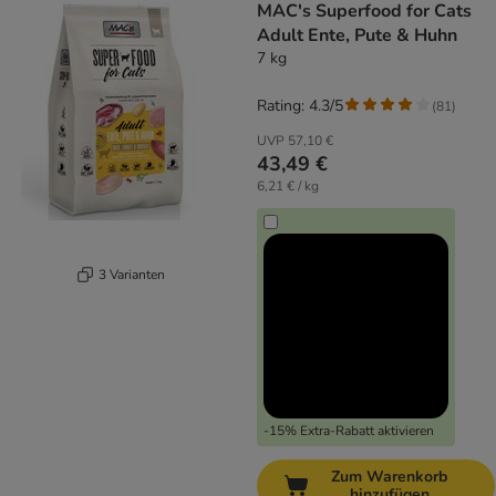
MAC's Superfood for Cats
Adult Ente, Pute & Huhn
7 kg
Rating: 4.3/5
(
81
)
UVP
57,10 €
43,49 €
6,21 € / kg
3 Varianten
-15% Extra-Rabatt aktivieren
Zum Warenkorb
hinzufügen