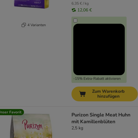
6,35 € / kg
12,06 €
4 Varianten
-15% Extra-Rabatt aktivieren
Zum Warenkorb
hinzufügen
nser Favorit
Purizon Single Meat Huhn
mit Kamillenblüten
2,5 kg