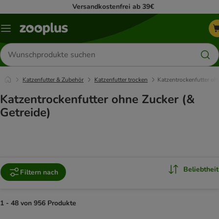
Versandkostenfrei ab 39€
Menü
Produkte
suchen
Katzenfutter & Zubehör
Katzenfutter trocken
Katzentrockenfutter oh
Katzentrockenfutter ohne Zucker (&
Getreide)
Beliebtheit
Filtern nach
1 - 48 von 956 Produkte
product items have been changed