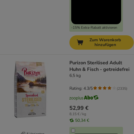
-15% Extra-Rabatt aktivieren
Zum Warenkorb
hinzufügen
Purizon Sterilised Adult
Huhn & Fisch - getreidefrei
6,5 kg
Rating: 4.3/5
(
2335
)
52,99 €
8,15 € / kg
50,34 €
5 Varianten