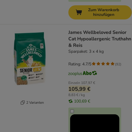
Zum Warenkorb
hinzufügen
James Wellbeloved Senior
Cat Hypoallergenic Truthahn
& Reis
Sparpaket: 3 x 4 kg
Rating: 4.7/5
(
92
)
Einzeln
107,97 €
105,99 €
8,83 € / kg
100,69 €
2 Varianten