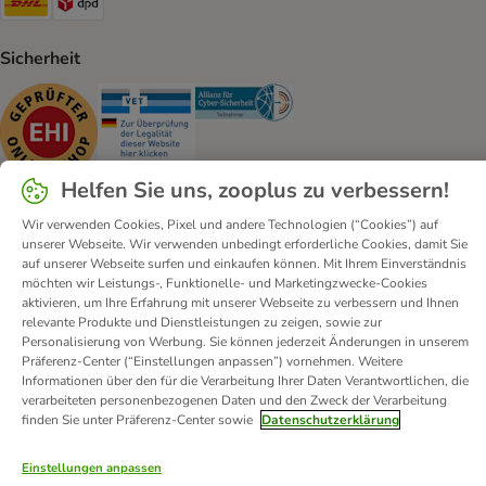
Sicherheit
Security
Security
Security
Helfen Sie uns, zooplus zu verbessern!
Wir verwenden Cookies, Pixel und andere Technologien (“Cookies”) auf
unserer Webseite. Wir verwenden unbedingt erforderliche Cookies, damit Sie
Kontakt
Versandkosten und Lieferzeit
Impressum
auf unserer Webseite surfen und einkaufen können. Mit Ihrem Einverständnis
möchten wir Leistungs-, Funktionelle- und Marketingzwecke-Cookies
Allgemeine Geschäftsbedingungen
Digital Services Act
aktivieren, um Ihre Erfahrung mit unserer Webseite zu verbessern und Ihnen
Vertrag widerrufen
Entsorgungs- und Umweltbestimmungen
relevante Produkte und Dienstleistungen zu zeigen, sowie zur
Personalisierung von Werbung. Sie können jederzeit Änderungen in unserem
Zahlungsarten
Über uns
Partnerprogramme
Karriere
Präferenz-Center (“Einstellungen anpassen”) vornehmen. Weitere
Corporate Website
Datenschutz
Erklärung zur Barrierefreiheit
Informationen über den für die Verarbeitung Ihrer Daten Verantwortlichen, die
verarbeiteten personenbezogenen Daten und den Zweck der Verarbeitung
© zooplus SE
2026
finden Sie unter Präferenz-Center sowie
Datenschutzerklärung
Einstellungen anpassen