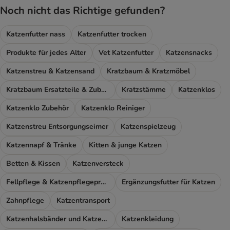
Noch nicht das Richtige gefunden?
Katzenfutter nass
Katzenfutter trocken
Produkte für jedes Alter
Vet Katzenfutter
Katzensnacks
Katzenstreu & Katzensand
Kratzbaum & Kratzmöbel
Kratzbaum Ersatzteile & Zubehör
Kratzstämme
Katzenklos
Katzenklo Zubehör
Katzenklo Reiniger
Katzenstreu Entsorgungseimer
Katzenspielzeug
Katzennapf & Tränke
Kitten & junge Katzen
Betten & Kissen
Katzenversteck
Fellpflege & Katzenpflegeprodukte
Ergänzungsfutter für Katzen
Zahnpflege
Katzentransport
Katzenhalsbänder und Katzengeschirr
Katzenkleidung