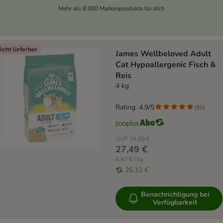
Mehr als 8.000 Markenprodukte für dich
icht lieferbar
James Wellbeloved Adult
Cat Hypoallergenic Fisch &
Reis
4 kg
Rating: 4.9/5
(
95
)
UVP
34,99 €
27,49 €
6,87 € / kg
26,12 €
Benachrichtigung bei
Verfügbarkeit