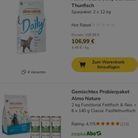
Thunfisch
Sparpaket: 2 x 12 kg
Not Rated
Einzeln
108,98 €
106,99 €
4,46 € / kg
Zum Warenkorb
hinzufügen
4 Varianten
Gemischtes Probierpaket
Almo Nature
2 kg Functional Fettfisch & Reis +
6 x 140 g Classic Pazifikthunfisch
Rating: 4.7/5
(
215
)