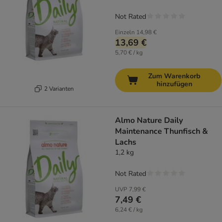
Not Rated
Einzeln
14,98 €
13,69 €
5,70 € / kg
Zum Warenkorb
hinzufügen
2 Varianten
Almo Nature Daily
Maintenance Thunfisch &
Lachs
1,2 kg
Not Rated
UVP
7,99 €
7,49 €
6,24 € / kg