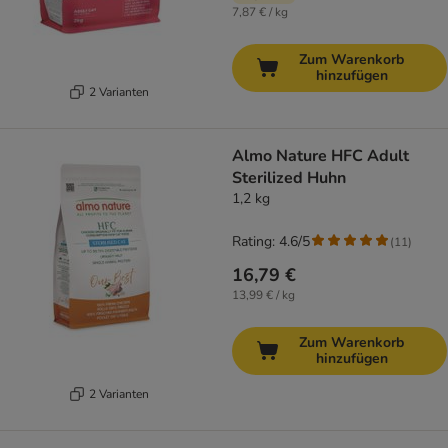
7,87 € / kg
Zum Warenkorb
hinzufügen
2 Varianten
Almo Nature HFC Adult
Sterilized Huhn
1,2 kg
Rating: 4.6/5
(
11
)
16,79 €
13,99 € / kg
Zum Warenkorb
hinzufügen
2 Varianten