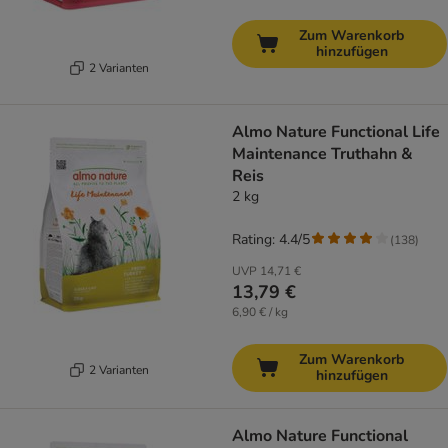
Zum Warenkorb
hinzufügen
2 Varianten
Almo Nature Functional Life
Maintenance Truthahn &
Reis
2 kg
Rating: 4.4/5
(
138
)
UVP
14,71 €
13,79 €
6,90 € / kg
Zum Warenkorb
2 Varianten
hinzufügen
Almo Nature Functional