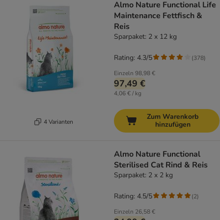
Almo Nature Functional Life
Maintenance Fettfisch &
Reis
Sparpaket: 2 x 12 kg
Rating: 4.3/5
(
378
)
Einzeln
98,98 €
97,49 €
4,06 € / kg
Zum Warenkorb
4 Varianten
hinzufügen
Almo Nature Functional
Sterilised Cat Rind & Reis
Sparpaket: 2 x 2 kg
Rating: 4.5/5
(
2
)
Einzeln
26,58 €