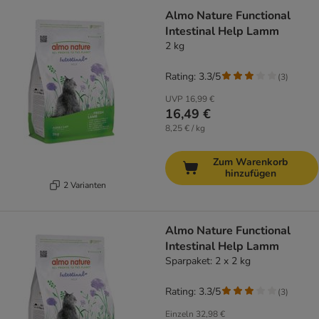
Almo Nature Functional
Intestinal Help Lamm
2 kg
Rating: 3.3/5
(
3
)
UVP
16,99 €
16,49 €
8,25 € / kg
Zum Warenkorb
hinzufügen
2 Varianten
Almo Nature Functional
Intestinal Help Lamm
Sparpaket: 2 x 2 kg
Rating: 3.3/5
(
3
)
Einzeln
32,98 €