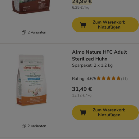
24,99 €
6,25 € / kg
Zum Warenkorb
hinzufügen
2 Varianten
Almo Nature HFC Adult
Sterilized Huhn
Sparpaket: 2 x 1,2 kg
Rating: 4.6/5
(
11
)
31,49 €
13,12 € / kg
Zum Warenkorb
hinzufügen
2 Varianten