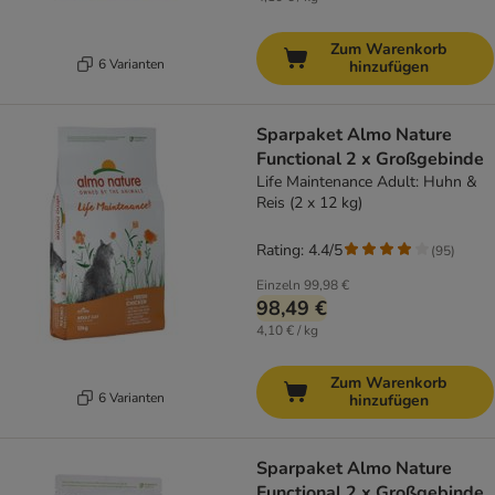
Zum Warenkorb
6 Varianten
hinzufügen
Sparpaket Almo Nature
Functional 2 x Großgebinde
Life Maintenance Adult: Huhn &
Reis (2 x 12 kg)
Rating: 4.4/5
(
95
)
Einzeln
99,98 €
98,49 €
4,10 € / kg
Zum Warenkorb
6 Varianten
hinzufügen
Sparpaket Almo Nature
Functional 2 x Großgebinde