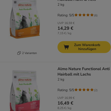
2 kg
Rating: 5/5
(
6
)
UVP
16,59 €
14,29 €
7,15 € / kg
Zum Warenkorb
hinzufügen
2 Varianten
Almo Nature Functional Anti
Hairball mit Lachs
2 kg
Rating: 5/5
(
2
)
UVP
16,99 €
16,49 €
8,25 € / kg