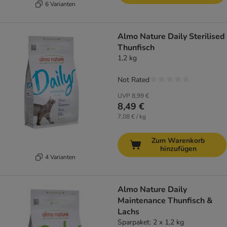
6 Varianten
Almo Nature Daily Sterilised
Thunfisch
1,2 kg
Not Rated
UVP
8,99 €
8,49 €
7,08 € / kg
Zum Warenkorb
hinzufügen
4 Varianten
Almo Nature Daily
Maintenance Thunfisch &
Lachs
Sparpaket: 2 x 1,2 kg