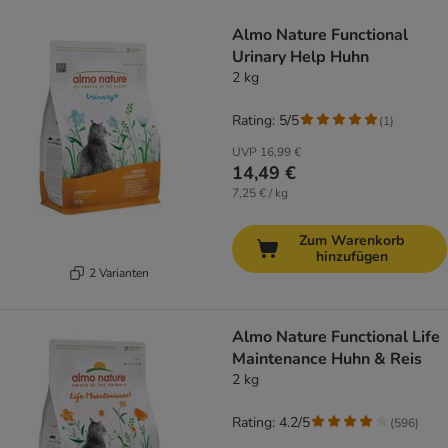
product items have been changed
Almo Nature Functional
Urinary Help Huhn
2 kg
Rating: 5/5
(
1
)
UVP
16,99 €
14,49 €
7,25 € / kg
Zum Warenkorb
hinzufügen
2 Varianten
Almo Nature Functional Life
Maintenance Huhn & Reis
2 kg
Rating: 4.2/5
(
596
)