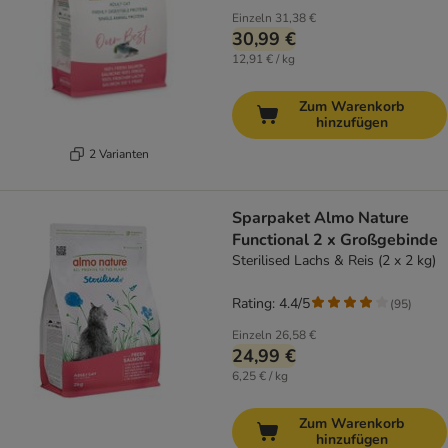
Einzeln
31,38 €
30,99 €
12,91 € / kg
Zum Warenkorb
hinzufügen
2 Varianten
Sparpaket Almo Nature
Functional 2 x Großgebinde
Sterilised Lachs & Reis (2 x 2 kg)
Rating: 4.4/5
(
95
)
Einzeln
26,58 €
24,99 €
6,25 € / kg
Zum Warenkorb
hinzufügen