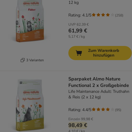
12 kg
Rating: 4.1/5
(
258
)
UVP
62,39 €
61,99 €
5,17 € / kg
Zum Warenkorb
hinzufügen
3 Varianten
Sparpaket Almo Nature
Functional 2 x Großgebinde
Life Maintenance Adult: Truthahn
& Reis (2 x 12 kg)
Rating: 4.4/5
(
95
)
Einzeln
99,98 €
98,49 €
4,10 € / kg