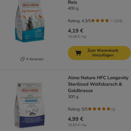
Reis
400 g
Rating: 4.3/5
(
378
)
4,19 €
10,48 € / kg
Zum Warenkorb
hinzufügen
4 Varianten
Almo Nature HFC Longevity
Sterilized Wolfsbarsch &
Goldbrasse
300 g
Rating: 5/5
(
2
)
4,99 €
16,63 € / kg