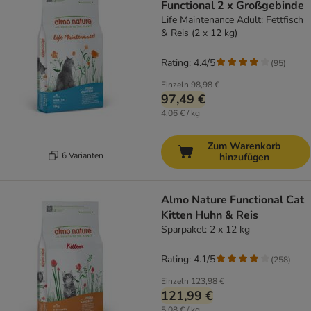
Functional 2 x Großgebinde
Life Maintenance Adult: Fettfisch
& Reis (2 x 12 kg)
Rating: 4.4/5
(
95
)
Einzeln
98,98 €
97,49 €
4,06 € / kg
Zum Warenkorb
6 Varianten
hinzufügen
Almo Nature Functional Cat
Kitten Huhn & Reis
Sparpaket: 2 x 12 kg
Rating: 4.1/5
(
258
)
Einzeln
123,98 €
121,99 €
5,08 € / kg