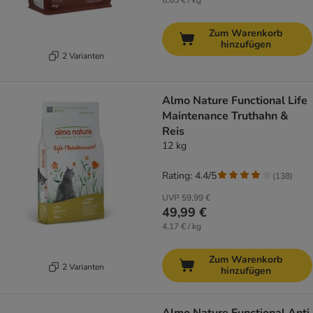
6,65 € / kg
Zum Warenkorb
hinzufügen
2 Varianten
Almo Nature Functional Life
Maintenance Truthahn &
Reis
12 kg
Rating: 4.4/5
(
138
)
UVP
59,99 €
49,99 €
4,17 € / kg
Zum Warenkorb
2 Varianten
hinzufügen