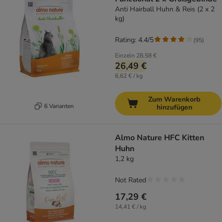
Anti Hairball Huhn & Reis (2 x 2
kg)
Rating: 4.4/5
(
95
)
Einzeln
28,58 €
26,49 €
6,62 € / kg
Zum Warenkorb
6 Varianten
hinzufügen
Almo Nature HFC Kitten
Huhn
1,2 kg
Not Rated
17,29 €
14,41 € / kg