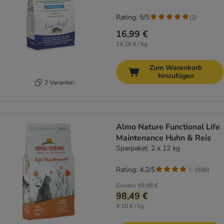
Rating: 5/5
(
2
)
16,99 €
14,16 € / kg
Zum Warenkorb
hinzufügen
2 Varianten
Almo Nature Functional Life
Maintenance Huhn & Reis
Sparpaket: 2 x 12 kg
Rating: 4.2/5
(
596
)
Einzeln
99,98 €
98,49 €
4,10 € / kg