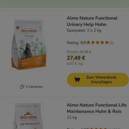
Almo Nature Functional
Urinary Help Huhn
Sparpaket: 2 x 2 kg
Rating: 5/5
(
1
)
Einzeln
28,98 €
27,49 €
6,87 € / kg
Zum Warenkorb
hinzufügen
2 Varianten
Almo Nature Functional Life
Maintenance Huhn & Reis
12 kg