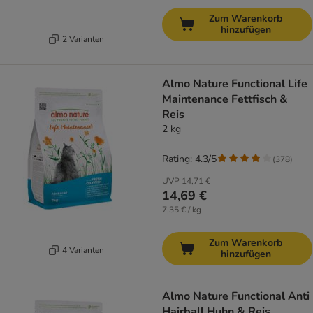
Zum Warenkorb
hinzufügen
2 Varianten
Almo Nature Functional Life
Maintenance Fettfisch &
Reis
2 kg
Rating: 4.3/5
(
378
)
UVP
14,71 €
14,69 €
7,35 € / kg
Zum Warenkorb
4 Varianten
hinzufügen
Almo Nature Functional Anti
Hairball Huhn & Reis