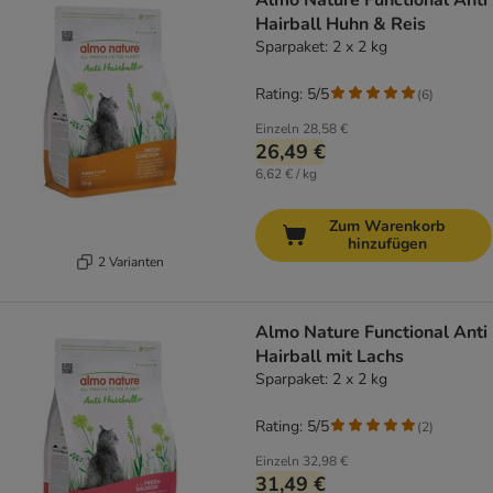
Almo Nature Functional Anti
Hairball Huhn & Reis
Sparpaket: 2 x 2 kg
Rating: 5/5
(
6
)
Einzeln
28,58 €
26,49 €
6,62 € / kg
Zum Warenkorb
hinzufügen
2 Varianten
Almo Nature Functional Anti
Hairball mit Lachs
Sparpaket: 2 x 2 kg
Rating: 5/5
(
2
)
Einzeln
32,98 €
31,49 €