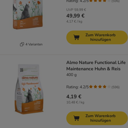
Rating: 4.2/5
(
596
)
UVP
59,99 €
49,99 €
4,17 € / kg
Zum Warenkorb
hinzufügen
4 Varianten
Almo Nature Functional Life
Maintenance Huhn & Reis
400 g
Rating: 4.2/5
(
596
)
4,19 €
10,48 € / kg
Zum Warenkorb
hinzufügen