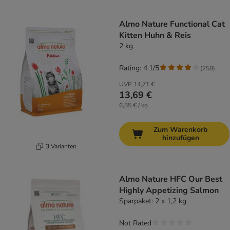
Almo Nature Functional Cat
Kitten Huhn & Reis
2 kg
Rating: 4.1/5
(
258
)
UVP
14,71 €
13,69 €
6,85 € / kg
Zum Warenkorb
hinzufügen
3 Varianten
Almo Nature HFC Our Best
Highly Appetizing Salmon
Sparpaket: 2 x 1,2 kg
Not Rated