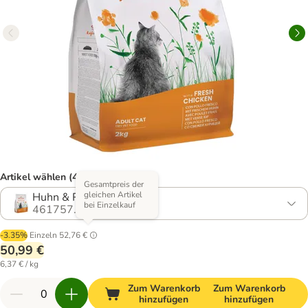
Artikel wählen (4 Varianten)
Gesamtpreis der
gleichen Artikel
Huhn & Reis
bei Einzelkauf
461757.8
-3.35%
Einzeln
52,76 €
50,99 €
6,37 € / kg
Zum Warenkorb
Zum Warenkorb
hinzufügen
hinzufügen