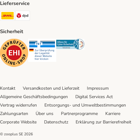
Lieferservice
DHL Shipping Method
DPD Shipping Method
Sicherheit
Security
Security
Security
Kontakt
Versandkosten und Lieferzeit
Impressum
Allgemeine Geschäftsbedingungen
Digital Services Act
Vertrag widerrufen
Entsorgungs- und Umweltbestimmungen
Zahlungsarten
Über uns
Partnerprogramme
Karriere
Corporate Website
Datenschutz
Erklärung zur Barrierefreiheit
© zooplus SE
2026