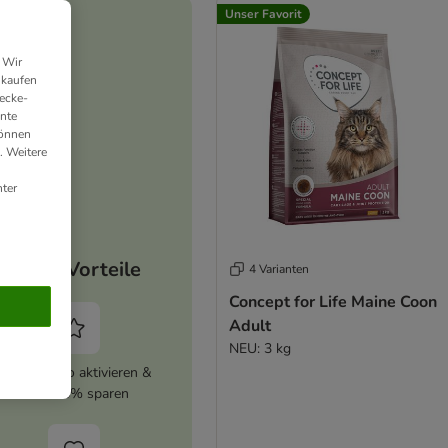
Unser Favorit
 Wir
nkaufen
ecke-
ante
können
. Weitere
ter
Deine Vorteile
4 Varianten
Concept for Life Maine Coon
Adult
NEU: 3 kg
zooplus Abo aktivieren &
immer 5% sparen