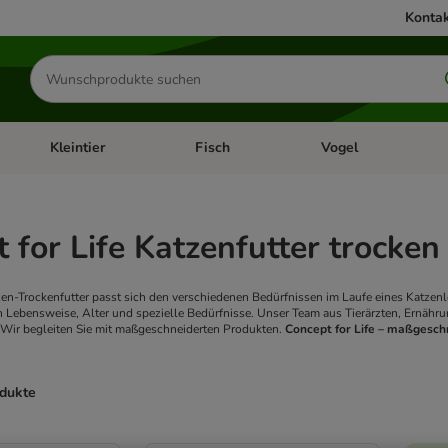
Kontak
Produkte
suchen
Kleintier
Fisch
Vogel
utter & Zubehör
Kategorie-Menü öffnen: Hundefutter & Zubehör
Kategorie-Menü öffnen: Kleintier
Kategorie-Menü öffnen
Ka
 for Life Katzenfutter trocken
zen-Trockenfutter passt sich den verschiedenen Bedürfnissen im Laufe eines Katzen
 Lebensweise, Alter und spezielle Bedürfnisse. Unser Team aus Tierärzten, Ernährungs
 Wir begleiten Sie mit maßgeschneiderten Produkten.
Concept for Life – maßgeschn
odukte
ve been changed