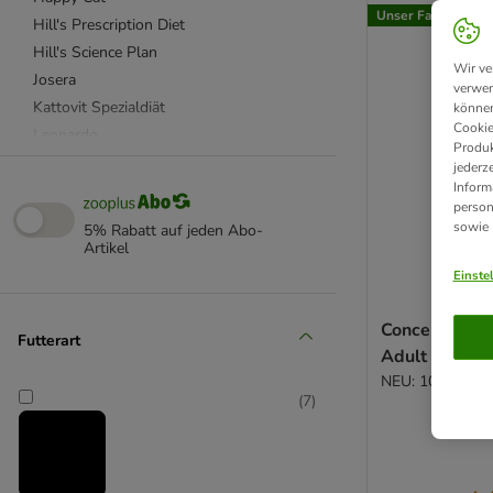
Unser Favorit
Hill's Prescription Diet
Hill's Science Plan
Wir ve
Josera
verwen
Kattovit Spezialdiät
können
Cookie
Leonardo
Produk
Perfect Fit
jederz
Inform
PURINA ONE
person
Purizon
sowie
5% Rabatt auf jeden Abo-
Royal Canin
Artikel
Royal Canin Breed (Rasse)
Einste
Royal Canin Feline Veterinary & Expert
Sanabelle
Concept for L
Futterart
Adult
Smilla
NEU: 10 kg
Wild Freedom
(
7
)
4Vets
Acana
Advance Veterinary Diets
Affinity Advance