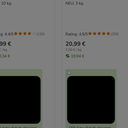
 10 kg
NEU: 3 kg
g: 4.4/5
Rating: 4.5/5
(
220
)
(
200
)
99 €
20,99 €
 / kg
7,00 € / kg
0,34 €
19,94 €
 Extra-Rabatt aktivieren
-15% Extra-Rabatt aktivieren