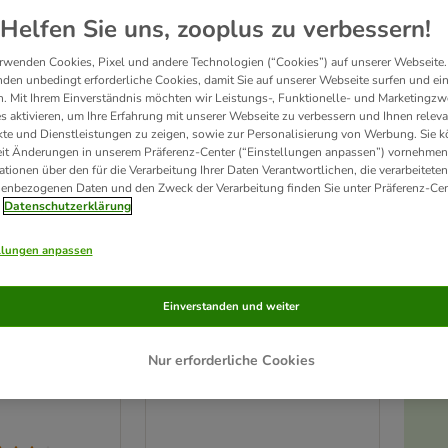
Unser Favorit
Helfen Sie uns, zooplus zu verbessern!
rwenden Cookies, Pixel und andere Technologien (“Cookies”) auf unserer Webseite.
den unbedingt erforderliche Cookies, damit Sie auf unserer Webseite surfen und ei
. Mit Ihrem Einverständnis möchten wir Leistungs-, Funktionelle- und Marketingzw
s aktivieren, um Ihre Erfahrung mit unserer Webseite zu verbessern und Ihnen relev
te und Dienstleistungen zu zeigen, sowie zur Personalisierung von Werbung. Sie 
eit Änderungen in unserem Präferenz-Center (“Einstellungen anpassen”) vornehmen
ationen über den für die Verarbeitung Ihrer Daten Verantwortlichen, die verarbeiteten
enbezogenen Daten und den Zweck der Verarbeitung finden Sie unter Präferenz-Cen
Datenschutzerklärung
llungen anpassen
4 Varianten
ife Maine Coon
Concept for Life Maine Coon
Einverstanden und weiter
Adult
NEU: 10 kg
Nur erforderliche Cookies