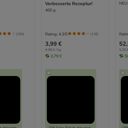
Verbesserte Rezeptur!
NEU:
400 g
Rating: 4.3/5
Ratin
(
284
)
(
136
)
3,99 €
52,
9,98 € / kg
5,30 €
3,79 €
5
 aktivieren
-15% Extra-Rabatt aktivieren
-15%