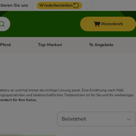
tieren Sie uns
Wiederbestellen
Warenkorb
Pferd
Top-Marken
% Angebote
: Fisch
tegorie-Menü öffnen: Vogel
Kategorie-Menü öffnen: Pferd
Kategorie-Menü öffnen: T
lebens an und hat immer die richtige Lösung parat. Eine Ernährung nach Maß,
spezialisten und leidenschaftlichen Tierbesitzern ist für Sie und Ihr vierbeiniges
eidert für Ihre Katze.
Beliebtheit