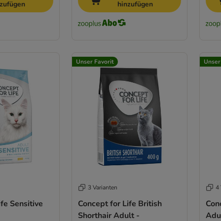
nzufügen
hinzufügen
Unser Favorit
Unser
3 Varianten
4 
fe Sensitive
Concept for Life British
Conc
Shorthair Adult -
Adu