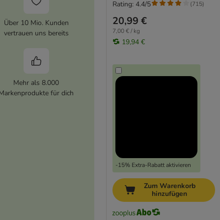
Rating: 4.4/5
(
715
)
20,99 €
Über 10 Mio. Kunden
7,00 € / kg
vertrauen uns bereits
19,94 €
Mehr als 8.000
Markenprodukte für dich
-15% Extra-Rabatt aktivieren
Zum Warenkorb
hinzufügen