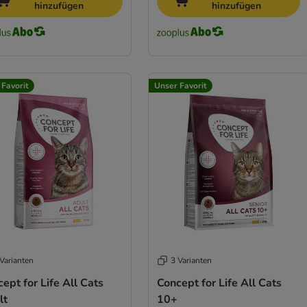
hinzufügen
hinzufügen
 Favorit
Unser Favorit
Varianten
3 Varianten
ept for Life All Cats
Concept for Life All Cats
lt
10+