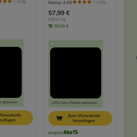
(
715
)
Rating: 4.4/5
(
715
)
57,99 €
5,80 € / kg
55,09 €
 aktivieren
-15% Extra-Rabatt aktivieren
Warenkorb
Zum Warenkorb
nzufügen
hinzufügen