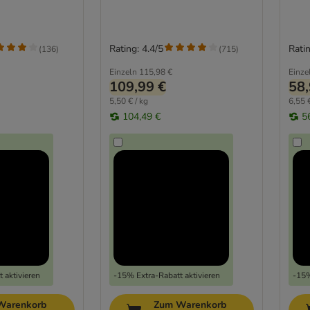
Rating: 4.4/5
Ratin
(
136
)
(
715
)
Einzeln
115,98 €
Einze
109,99 €
58,
5,50 € / kg
6,55 €
104,49 €
5
 aktivieren
-15% Extra-Rabatt aktivieren
-15%
Warenkorb
Zum Warenkorb