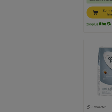
Katzentrockenfutter bei Diabetes
Katzentrockenfutter gegen Haarballen
Zum 
hi
Katzentrockenfutter für Haut & Fell
Katzentrockenfutter Schilddrüse
Katzentrockenfutter bei Stress
Katzentrockenfutter Sensitiv
Katzentrockenfutter Urinary
Nieren Trockenfutter Katze
Trockenfutter für kastrierte Katzen
3 Varianten