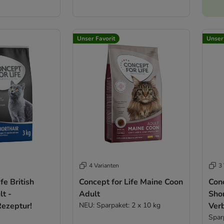
Unser Favorit
Unser
4 Varianten
3 
fe British
Concept for Life Maine Coon
Conc
lt -
Adult
Shor
Rezeptur!
NEU: Sparpaket: 2 x 10 kg
Ver
Spar