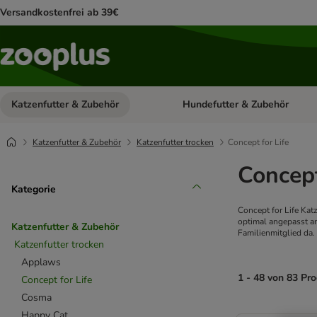
Versandkostenfrei ab 39€
Katzenfutter & Zubehör
Hundefutter & Zubehör
Kategorie-Menü öffnen: Katzenf
Katzenfutter & Zubehör
Katzenfutter trocken
Concept for Life
Concept
Kategorie
Concept for Life Kat
optimal angepasst an
Katzenfutter & Zubehör
Familienmitglied da.
Katzenfutter trocken
Applaws
1 - 48 von 83 Pr
Concept for Life
Cosma
product items ha
Happy Cat