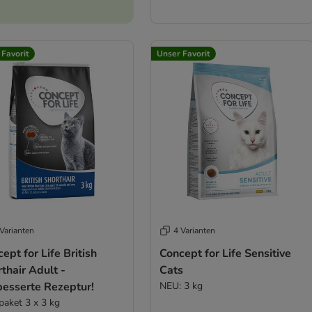
 Favorit
Unser Favorit
Varianten
4 Varianten
ept for Life British
Concept for Life Sensitive
thair Adult -
Cats
besserte Rezeptur!
NEU: 3 kg
paket 3 x 3 kg