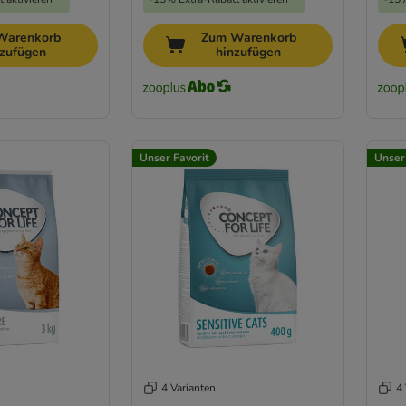
Warenkorb
Zum Warenkorb
nzufügen
hinzufügen
Unser Favorit
Unser
4 Varianten
4 