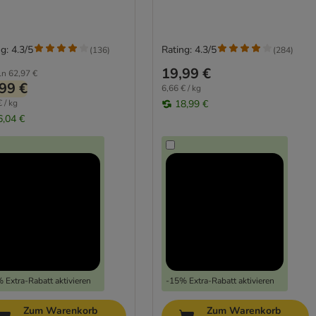
g: 4.3/5
Rating: 4.3/5
(
136
)
(
284
)
19,99 €
ln
62,97 €
99 €
6,66 € / kg
 / kg
18,99 €
6,04 €
 Extra-Rabatt aktivieren
-15% Extra-Rabatt aktivieren
Zum Warenkorb
Zum Warenkorb