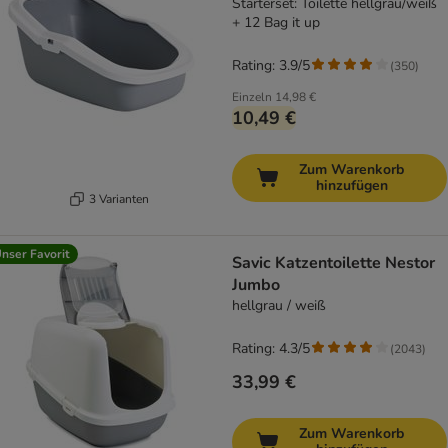
Starterset: Toilette hellgrau/weiß
+ 12 Bag it up
Rating: 3.9/5
(
350
)
Einzeln
14,98 €
10,49 €
Zum Warenkorb
hinzufügen
3 Varianten
nser Favorit
Savic Katzentoilette Nestor
Jumbo
hellgrau / weiß
Rating: 4.3/5
(
2043
)
33,99 €
Zum Warenkorb