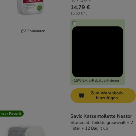
UVP
14,99 €
14,79 €
15,63 € / l
2 Varianten
-15% Extra-Rabatt aktivieren
Zum Warenkorb
hinzufügen
nser Favorit
Savic Katzentoilette Nestor
Starterset: Toilette grau/weiß + 2
Filter + 12 Bag it up