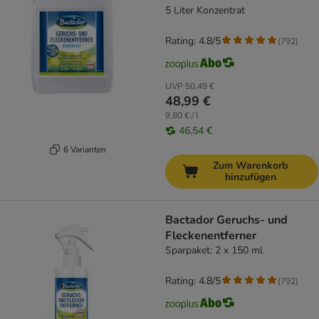
5 Liter Konzentrat
Rating: 4.8/5
(
792
)
UVP
50,49 €
48,99 €
9,80 € / l
46,54 €
6 Varianten
Zum Warenkorb
hinzufügen
Bactador Geruchs- und
Fleckenentferner
Sparpaket: 2 x 150 ml
Rating: 4.8/5
(
792
)