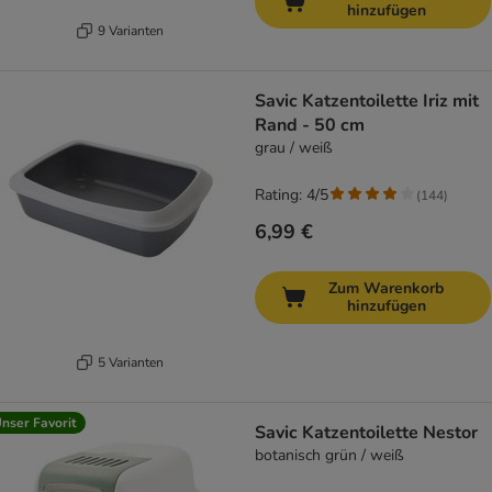
hinzufügen
9 Varianten
Savic Katzentoilette Iriz mit
Rand - 50 cm
grau / weiß
Rating: 4/5
(
144
)
6,99 €
Zum Warenkorb
hinzufügen
5 Varianten
nser Favorit
Savic Katzentoilette Nestor
botanisch grün / weiß