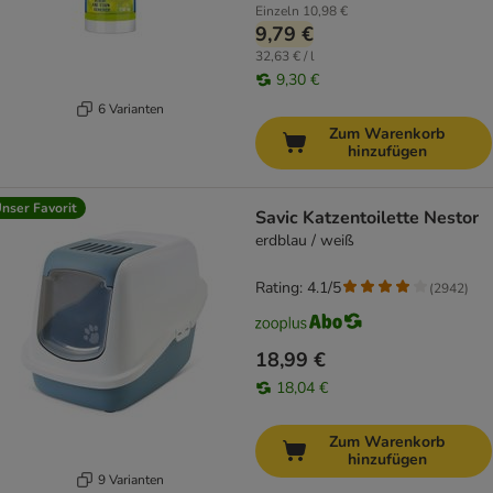
Einzeln
10,98 €
9,79 €
32,63 € / l
9,30 €
6 Varianten
Zum Warenkorb
hinzufügen
nser Favorit
Savic Katzentoilette Nestor
erdblau / weiß
Rating: 4.1/5
(
2942
)
18,99 €
18,04 €
Zum Warenkorb
hinzufügen
9 Varianten