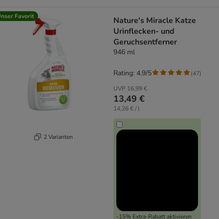
nser Favorit
Nature's Miracle Katze
Urinflecken- und
Geruchsentferner
946 ml
Rating: 4.9/5
(
47
)
UVP
16,99 €
13,49 €
14,26 € / l
2 Varianten
-15% Extra-Rabatt aktivieren