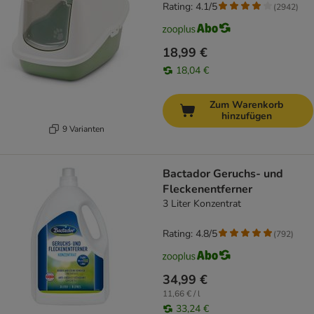
Rating: 4.1/5
(
2942
)
18,99 €
18,04 €
Zum Warenkorb
hinzufügen
9 Varianten
Bactador Geruchs- und
Fleckenentferner
3 Liter Konzentrat
Rating: 4.8/5
(
792
)
34,99 €
11,66 € / l
33,24 €