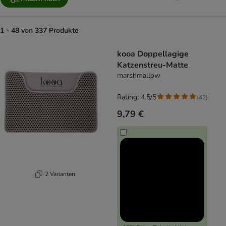
1 - 48 von 337 Produkte
product items have been changed
kooa Doppellagige
Katzenstreu-Matte
marshmallow
Rating: 4.5/5
(
42
)
9,79 €
2 Varianten