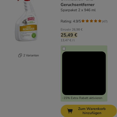
Geruchsentferner
Sparpaket 2 x 946 ml
Rating: 4.9/5
(
47
)
Einzeln
26,98 €
25,49 €
13,47 € / l
2 Varianten
-15% Extra-Rabatt aktivieren
Zum Warenkorb
hinzufügen