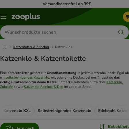
Versandkostenfrei ab 39€
Menü
Produkte
suchen
Katzenfutter & Zubehör
Katzenklos
Katzenklo & Katzentoilette
Eine Katzentoilette gehört zur 
Grundausstattung 
in jedem Katzenhaushalt. Egal ob 
ein 
selbstreinigendes Katzenklo
, mit oder ohne Deckel, bei uns findest du 
das 
richtige Katzenklo für deine Katze
. Entdecke außerdem hilfreiches 
Katzenklo 
Zubehör
 sowie 
Katzenklo Reiniger & Deo
 im zooplus Shop!
Katzenklo XXL
Selbstreinigendes Katzenklo
Edelstahl Katze
Beliebtheit
Filtern nach