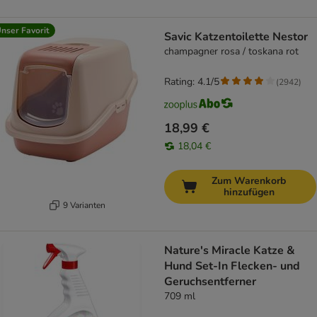
nser Favorit
Savic Katzentoilette Nestor
champagner rosa / toskana rot
Rating: 4.1/5
(
2942
)
18,99 €
18,04 €
Zum Warenkorb
hinzufügen
9 Varianten
Nature's Miracle Katze &
Hund Set-In Flecken- und
Geruchsentferner
709 ml