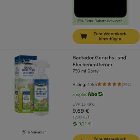
-15% Extra-Rabatt aktivieren
Zum Warenkorb
hinzufügen
Bactador Geruchs- und
Fleckenentferner
750 ml Spray
Rating: 4.8/5
(
792
)
UVP
13,49 €
9,69 €
12,92 € / l
9,21 €
6 Varianten
Zum Warenkorb