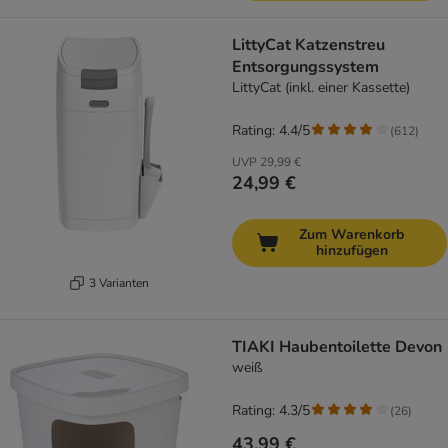
LittyCat Katzenstreu
Entsorgungssystem
LittyCat (inkl. einer Kassette)
Rating: 4.4/5
(
612
)
UVP
29,99 €
24,99 €
Zum Warenkorb
hinzufügen
3 Varianten
TIAKI Haubentoilette Devon
weiß
Rating: 4.3/5
(
26
)
43,99 €