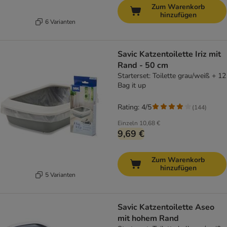
Zum Warenkorb
hinzufügen
6 Varianten
Savic Katzentoilette Iriz mit
Rand - 50 cm
Starterset: Toilette grau/weiß + 12
Bag it up
Rating: 4/5
(
144
)
Einzeln
10,68 €
9,69 €
Zum Warenkorb
hinzufügen
5 Varianten
Savic Katzentoilette Aseo
mit hohem Rand