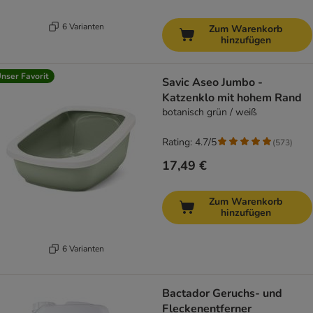
6 Varianten
Zum Warenkorb
hinzufügen
nser Favorit
Savic Aseo Jumbo -
Katzenklo mit hohem Rand
botanisch grün / weiß
Rating: 4.7/5
(
573
)
17,49 €
Zum Warenkorb
hinzufügen
6 Varianten
Bactador Geruchs- und
Fleckenentferner