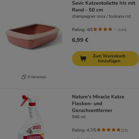
Savic Katzentoilette Iriz mit
Rand - 50 cm
champagner rosa / toskana rot
Rating: 4/5
(
144
)
6,99 €
Zum Warenkorb
hinzufügen
5 Varianten
Nature's Miracle Katze
Flecken- und
Geruchsentferner
946 ml
Rating: 4.7/5
(
23
)