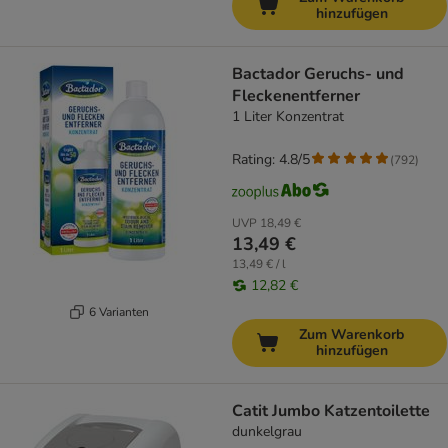
hinzufügen
Bactador Geruchs- und
Fleckenentferner
1 Liter Konzentrat
Rating: 4.8/5
(
792
)
UVP
18,49 €
13,49 €
13,49 € / l
12,82 €
6 Varianten
Zum Warenkorb
hinzufügen
Catit Jumbo Katzentoilette
dunkelgrau