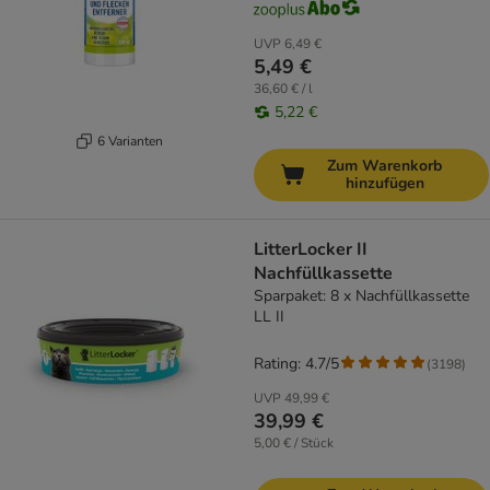
UVP
6,49 €
5,49 €
36,60 € / l
5,22 €
6 Varianten
Zum Warenkorb
hinzufügen
LitterLocker II
Nachfüllkassette
Sparpaket: 8 x Nachfüllkassette
LL II
Rating: 4.7/5
(
3198
)
UVP
49,99 €
39,99 €
5,00 € / Stück