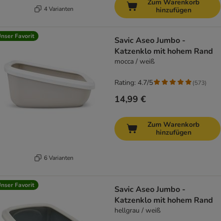
Zum Warenkorb
4 Varianten
hinzufügen
nser Favorit
Savic Aseo Jumbo -
Katzenklo mit hohem Rand
mocca / weiß
Rating: 4.7/5
(
573
)
14,99 €
Zum Warenkorb
hinzufügen
6 Varianten
nser Favorit
Savic Aseo Jumbo -
Katzenklo mit hohem Rand
hellgrau / weiß