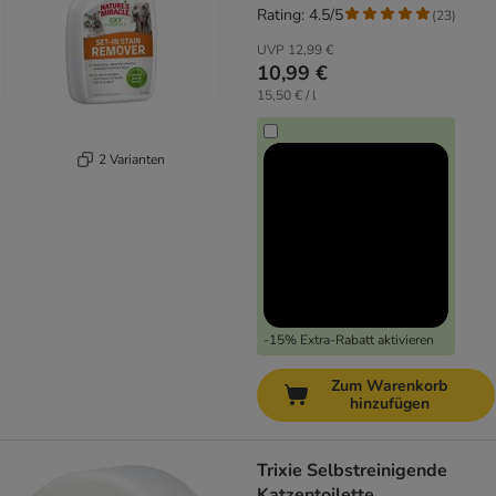
Rating: 4.5/5
(
23
)
UVP
12,99 €
10,99 €
15,50 € / l
2 Varianten
-15% Extra-Rabatt aktivieren
Zum Warenkorb
hinzufügen
Trixie Selbstreinigende
Katzentoilette