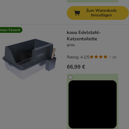
Zum Warenkorb
hinzufügen
nser Favorit
kooa Edelstahl-
Katzentoilette
grau
Rating: 4.1/5
(
8
)
66,99 €