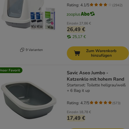
Rating: 4.1/5
(
2942
)
Einzeln
27,86 €
26,49 €
25,17 €
9 Varianten
Zum Warenkorb
hinzufügen
nser Favorit
Savic Aseo Jumbo -
Katzenklo mit hohem Rand
Starterset: Toilette hellgrau/weiß
+ 6 Bag it up
Rating: 4.7/5
(
573
)
Einzeln
18,78 €
17,49 €