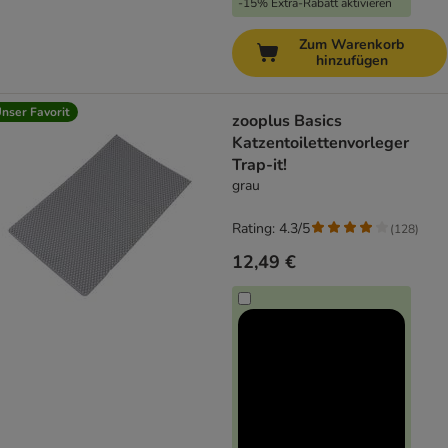
-15% Extra-Rabatt aktivieren
Zum Warenkorb
hinzufügen
nser Favorit
zooplus Basics
Katzentoilettenvorleger
Trap-it!
grau
Rating: 4.3/5
(
128
)
12,49 €