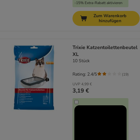
-15% Extra-Rabatt aktivieren
Zum Warenkorb
hinzufügen
Trixie Katzentoilettenbeutel
XL
10 Stück
Rating: 2.4/5
(
19
)
UVP
4,99 €
3,19 €