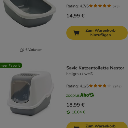
Rating: 4.7/5
(
573
)
14,99 €
Zum Warenkorb
hinzufügen
6 Varianten
nser Favorit
Savic Katzentoilette Nestor
hellgrau / weiß
Rating: 4.1/5
(
2942
)
18,99 €
18,04 €
Zum Warenkorb