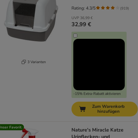
Rating: 4.3/5
(
919
)
UVP
36,99 €
32,99 €
3 Varianten
-15% Extra-Rabatt aktivieren
Zum Warenkorb
hinzufügen
nser Favorit
Nature's Miracle Katze
Urinflecken- und