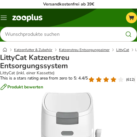
Versandkostenfrei ab 39€
Menü
Produkte
suchen
Katzenfutter & Zubehör
Katzenstreu Entsorgungseimer
LittyCat
L
LittyCat Katzenstreu
Entsorgungssystem
LittyCat (inkl. einer Kassette)
This is a stars rating area from zero to 5: 4.4/5
(
612
)
Produkt bewerten